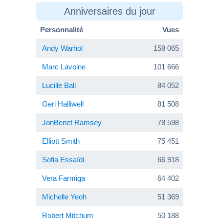
Anniversaires du jour
Personnalité
Vues
Andy Warhol
158 065
Marc Lavoine
101 666
Lucille Ball
84 052
Geri Halliwell
81 508
JonBenet Ramsey
78 598
Elliott Smith
75 451
Sofia Essaïdi
66 918
Vera Farmiga
64 402
Michelle Yeoh
51 369
Robert Mitchum
50 188