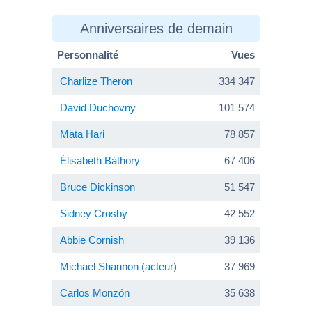
Anniversaires de demain
Personnalité
Vues
Charlize Theron
334 347
David Duchovny
101 574
Mata Hari
78 857
Élisabeth Báthory
67 406
Bruce Dickinson
51 547
Sidney Crosby
42 552
Abbie Cornish
39 136
Michael Shannon (acteur)
37 969
Carlos Monzón
35 638