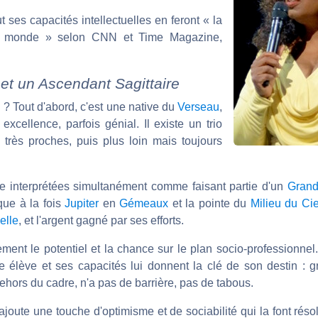
t ses capacités intellectuelles en feront « la
au monde » selon CNN et Time Magazine,
et un Ascendant Sagittaire
l
? Tout d'abord, c'est une native du
Verseau
,
xcellence, parfois génial. Il existe un trio
très proches, puis plus loin mais toujours
e interprétées simultanément comme faisant partie d'un
Grand
que à la fois
Jupiter
en
Gémeaux
et la pointe du
Milieu du Cie
elle
, et l'argent gagné par ses efforts.
ment le potentiel et la chance sur le plan socio-professionnel. 
e élève et ses capacités lui donnent la clé de son destin : gr
ehors du cadre, n'a pas de barrière, pas de tabous.
ajoute une touche d'optimisme et de sociabilité qui la font rés