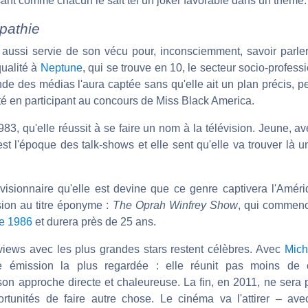
ant comme chacun le sait tel un joker favorable dans un thème.
pathie
it aussi servie de son vécu pour, inconsciemment, savoir parle
qualité à
Neptune
, qui se trouve en 10, le secteur socio-profess
de des médias l'aura captée sans qu'elle ait un plan précis, pe
té en participant au concours de Miss Black America.
983, qu'elle réussit à se faire un nom à la télévision. Jeune, a
est l'époque des talk-shows et elle sent qu'elle va trouver là u
visionnaire qu'elle est devine que ce genre captivera l'Amér
ion au titre éponyme :
The Oprah Winfrey Show
, qui commenc
e 1986
et durera près de 25 ans.
rviews avec les plus grandes stars restent célèbres. Avec
Mich
e émission la plus regardée : elle réunit pas moins de 
 son approche directe et chaleureuse. La fin, en 2011, ne ser
ortunités de faire autre chose. Le cinéma va l'attirer – av