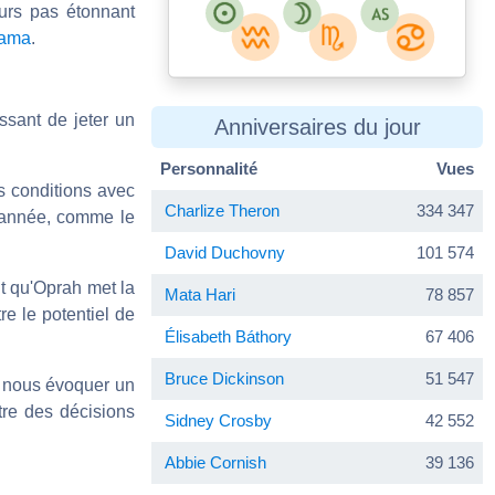
eurs pas étonnant
bama
.
ressant de jeter un
Anniversaires du jour
Personnalité
Vues
es conditions avec
Charlize Theron
334 347
e année, comme le
David Duchovny
101 574
nt qu'Oprah met la
Mata Hari
78 857
re le potentiel de
Élisabeth Báthory
67 406
Bruce Dickinson
51 547
t nous évoquer un
tre des décisions
Sidney Crosby
42 552
Abbie Cornish
39 136