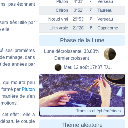
Pluton
4°01'
Я
Verseau
ainsi pas étonnant
Chiron
0°52'
Я
Taureau
Nœud vrai
29°53'
Я
Verseau
era très utile par
Lilith vraie
21°28'
Я
Capricorne
 elle.
Phase de la Lune
sé ses premières
Lune décroissante, 33.83%
e de ménage, dans
Dernier croissant
nt des années par
Mer. 12 août 17h37 T.U.
s, qui mourra peu
T formé par
Pluton
 manière de s'en
 émotions.
Transits et éphémérides
cet effet : elle a
 départ, le couple
Thème aléatoire