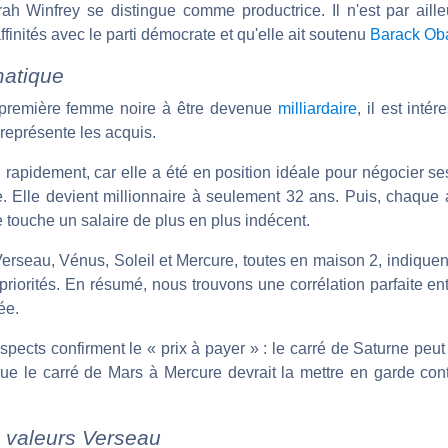
ah Winfrey se distingue comme productrice. Il n'est par aill
ffinités avec le parti démocrate et qu'elle ait soutenu
Barack O
atique
 première femme noire à être devenue
milliardaire
, il est inté
 représente les acquis.
u rapidement, car elle a été en position idéale pour négocier s
e. Elle devient millionnaire à seulement 32 ans. Puis, chaqu
 touche un salaire de plus en plus indécent.
n Verseau, Vénus, Soleil et Mercure, toutes en maison 2, indique
priorités. En résumé, nous trouvons une corrélation parfaite ent
ée.
pects confirment le « prix à payer » : le carré de Saturne peu
ue le carré de Mars à Mercure devrait la mettre en garde con
s valeurs Verseau