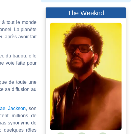
The Weeknd
r à tout le monde
ionnel. La planète
u après avoir fait
vec du bagou, elle
ne voie faite pour
ique de toute une
e sa diffusion au
ael Jackson
, son
cent millions de
a pas synonyme de
ec quelques rôles