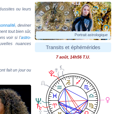
éussites ou leurs
sonnalité
, deviner
ent tout bien sûr,
Portrait astrologique
s voir si l'
astro-
uvelles nuances
Transits et éphémérides
7 août, 14h56 T.U.
nt fait un jour ou