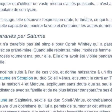
ojeter et d'utiliser un vaste réseau d'alliés puissants. Il n'est 
 populaire de son lycée.
issage, elle découvre l'expression orale, le théâtre, ce qui lui s
cette capacité de montrer la voie et d'entraîner les autres derrière
trariés par Saturne
t n'a toutefois pas été simple pour Oprah Winfrey qui a pas
vec sa grand-mère. Quand elle rejoint sa mère, modeste femm
hoses tournent mal pour elle. Elle dira avoir été violée penda
lle.
nceinte suite à l'un de ces viols, et donne naissance à un fil
aturne
en
Scorpion
au duo Soleil Vénus, et surtout le carré en 
 la maison 4 et Mercure, expliquent sans doute que sa seule
 distance avec sa famille et de ne plus laisser transparaître ses
Lune
en Sagittaire, sextile au duo Soleil-Vénus, contrebalance 
preuve d'un optimisme qui lui a permis de surmonter cet affreux