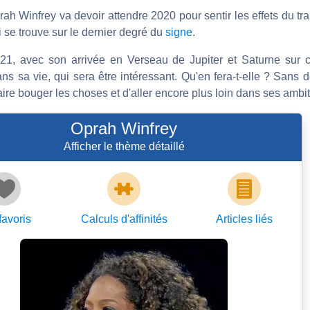
rah Winfrey va devoir attendre 2020 pour sentir les effets du tr
 se trouve sur le dernier degré du
signe
.
021, avec son arrivée en Verseau de Jupiter et Saturne sur 
s sa vie, qui sera être intéressant. Qu'en fera-t-elle ? Sans do
ire bouger les choses et d'aller encore plus loin dans ses ambit
Oprah Winfrey
Afficher le thème détaillé
favoris
Calculs d'affinités
Articles
liés