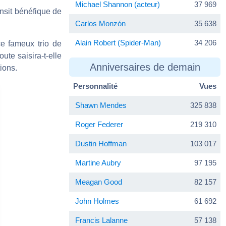
Michael Shannon (acteur)
37 969
ansit bénéfique de
Carlos Monzón
35 638
Alain Robert (Spider-Man)
34 206
ce fameux trio de
ute saisira-t-elle
Anniversaires de demain
ions.
Personnalité
Vues
Shawn Mendes
325 838
Roger Federer
219 310
Dustin Hoffman
103 017
Martine Aubry
97 195
Meagan Good
82 157
John Holmes
61 692
Francis Lalanne
57 138