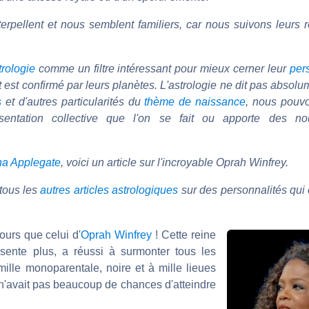
rpellent et nous semblent familiers, car nous suivons leurs r
trologie
comme un filtre intéressant pour mieux cerner leur
per
t est confirmé par leurs planètes. L'astrologie ne dit pas absolum
s
et d'autres particularités du
thème de naissance
, nous pouvon
sentation collective que l'on se fait ou apporte des no
na Applegate
, voici un article sur l'incroyable Oprah Winfrey.
tous les
autres articles astrologiques
sur des personnalités qui o
ours que celui d'
Oprah Winfrey
! Cette reine
sente plus, a réussi à surmonter tous les
lle monoparentale, noire et à mille lieues
 n'avait pas beaucoup de chances d'atteindre