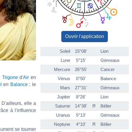
Ouvrir l'application
Soleil
15°08'
Lion
Lune
5°15'
Gémeaux
Mercure
26°55'
Cancer
 Trigone
d'
Air
en
Vénus
0°50'
Balance
l
en
Balance
: le
Mars
27°31'
Gémeaux
Jupiter
8°26'
Lion
D'ailleurs, elle a
Saturne
14°38'
Я
Bélier
âce à l'influence
Uranus
5°13'
Gémeaux
Neptune
4°10'
Я
Bélier
olument se tourner