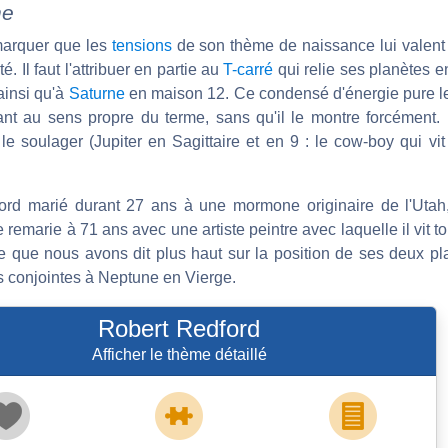
ne
emarquer que les
tensions
de son thème de naissance lui valent
. Il faut l'attribuer en partie au
T-carré
qui relie ses planètes e
ainsi qu'à
Saturne
en maison 12. Ce condensé d'énergie pure le t
ant au sens propre du terme, sans qu'il le montre forcément. 
le soulager (Jupiter en Sagittaire et en 9 : le cow-boy qui vi
bord marié durant 27 ans à une mormone originaire de l'Utah,
 remarie à 71 ans avec une artiste peintre avec laquelle il vit tou
ce que nous avons dit plus haut sur la position de ses deux pl
us conjointes à Neptune en Vierge.
Robert Redford
Afficher le thème détaillé