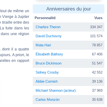
Anniversaires du jour
 tout de même un
n Vierge à Jupiter
Personnalité
Vues
iraille entre des
Charlize Theron
334 347
La fuite dans les
t dans une région
David Duchovny
101 574
Mata Hari
78 857
 dont il a quatre
Élisabeth Báthory
67 406
jours. A priori, le
anètes en rapport
Bruce Dickinson
51 547
Sidney Crosby
42 552
Abbie Cornish
39 136
Michael Shannon (acteur)
37 969
Carlos Monzón
35 638