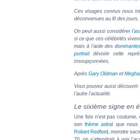
Ces visages connus nous inte
déconvenues au fil des jours.
On peut aussi considérer l'
as
si ce que ces célébrités viven
mais à l'aide des
dominante
portrait
dévoile cette repré
insoupçonnées.
Après
Gary Oldman
et
Megha
Vous pouvez aussi découvrir 
l'autre l'actualité.
Le sixième signe en 
Une fois n'est pas coutume, 
son
thème astral
que nous a
Robert Redford
, monstre sacr
70, on s'attendrait à voir l'