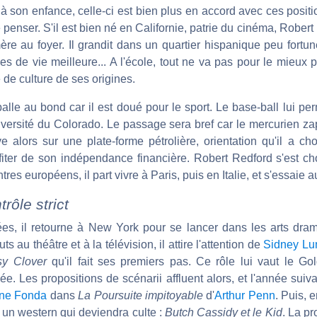
 à son enfance, celle-ci est bien plus en accord avec ces posit
 penser. S'il est bien né en Californie, patrie du cinéma, Robert 
 mère au foyer. Il grandit dans un quartier hispanique peu fort
es de vie meilleure... A l'école, tout ne va pas pour le mieux
de culture de ses origines.
a balle au bond car il est doué pour le sport. Le base-ball lui p
iversité du Colorado. Le passage sera bref car le mercurien za
e alors sur une plate-forme pétrolière, orientation qu'il a ch
ofiter de son indépendance financière. Robert Redford s'est ch
tres européens, il part vivre à Paris, puis en Italie, et s'essaie 
rôle strict
es, il retourne à New York pour se lancer dans les arts drama
s au théâtre et à la télévision, il attire l'attention de
Sidney Lu
sy Clover
qu'il fait ses premiers pas. Ce rôle lui vaut le G
e. Les propositions de scénarii affluent alors, et l'année suiva
ne Fonda
dans
La Poursuite impitoyable
d'
Arthur Penn
. Puis, 
un western qui deviendra culte :
Butch Cassidy et le Kid
. La p