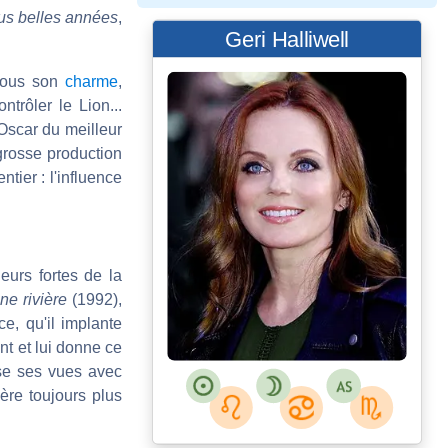
us belles années
,
Geri Halliwell
 sous son
charme
,
trôler le Lion...
l'Oscar du meilleur
 grosse production
tier : l'influence
eurs fortes de la
ne rivière
(1992),
e, qu'il implante
nt et lui donne ce
ose ses vues avec
ière toujours plus