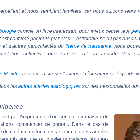
rpellent et nous semblent familiers, car nous suivons leurs r
trologie
comme un filtre intéressant pour mieux cerner leur
per
t est confirmé par leurs planètes. L'astrologie ne dit pas absolum
s
et d'autres particularités du
thème de naissance
, nous pouvon
sentation collective que l'on se fait ou apporte des no
n Markle
, voici un article sur l'acteur et réalisateur de légende 
tous les
autres articles astrologiques
sur des personnalités qui o
évidence
c'est par l'importance d'un secteur ou maison de
llons commencer ce portrait. Dans le cas de
é du cinéma américain et acteur culte des années
accent mis sur une ou plusieurs maisons réputées