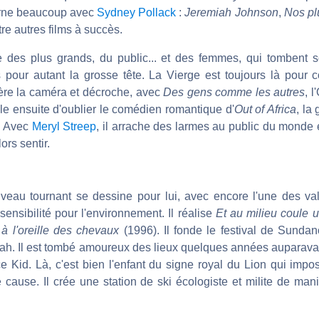
tourne beaucoup avec
Sydney Pollack
:
Jeremiah Johnson
,
Nos pl
tre autres films à succès.
e des plus grands, du public... et des femmes, qui tombent
pour autant la grosse tête. La Vierge est toujours là pour con
rière la caméra et décroche, avec
Des gens comme les autres
, 
le ensuite d'oublier le comédien romantique d'
Out of Africa
, la
. Avec
Meryl Streep
, il arrache des larmes au public du monde en
ors sentir.
e
eau tournant se dessine pour lui, avec encore l'une des val
sensibilité pour l'environnement. Il réalise
Et au milieu coule u
à l'oreille des chevaux
(1996). Il fonde le festival de Sundanc
Utah. Il est tombé amoureux des lieux quelques années auparava
Kid. Là, c'est bien l'enfant du signe royal du Lion qui imp
e cause. Il crée une station de ski écologiste et milite de man