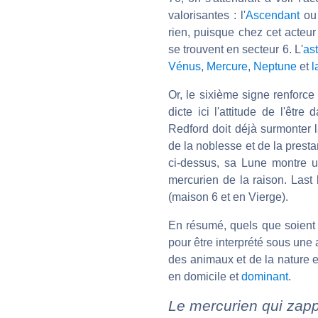
valorisantes : l'
Ascendant
ou 
rien, puisque chez cet acteu
se trouvent en secteur 6. L'
as
Vénus
,
Mercure
,
Neptune
et
l
Or, le sixième signe renforc
dicte ici l'attitude de l'êtr
Redford doit déjà surmonter l
de la noblesse et de la presta
ci-dessus, sa Lune montre un
mercurien de la raison. Last 
(maison 6 et en Vierge).
En résumé, quels que soient 
pour être interprété sous une a
des animaux et de la nature 
en domicile et
dominant
.
Le mercurien qui zap