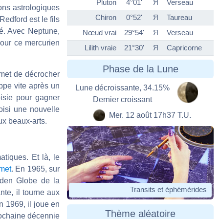
Pluton
4°01'
Я
Verseau
ions astrologiques
Chiron
0°52'
Я
Taureau
Redford est le fils
uné. Avec Neptune,
Nœud vrai
29°54'
Я
Verseau
 pour ce mercurien
Lilith vraie
21°30'
Я
Capricorne
Phase de la Lune
ermet de décrocher
ppe vite après un
Lune décroissante, 34.15%
oisie pour gagner
Dernier croissant
oisi une nouvelle
Mer. 12 août 17h37 T.U.
aux beaux-arts.
tiques. Et là, le
met
. En 1965, sur
olden Globe de la
Transits et éphémérides
nte, il tourne aux
en 1969, il joue en
Thème aléatoire
rochaine décennie