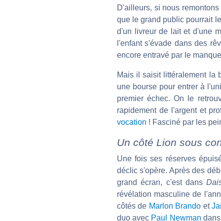
D'ailleurs, si nous remontons
que le grand public pourrait le
d'un livreur de lait et d'une
l'enfant s'évade dans des rêv
encore entravé par le manque 
Mais il saisit littéralement l
une bourse pour entrer à l'un
premier échec. On le retrouv
rapidement de l'argent et pr
vocation
! Fasciné par les pein
Un côté Lion sous cont
Une fois ses réserves épuisé
déclic s'opère. Après des début
grand écran, c'est dans
Dai
révélation masculine de l'anné
côtés de
Marlon Brando
et
Ja
duo avec
Paul Newman
dans 