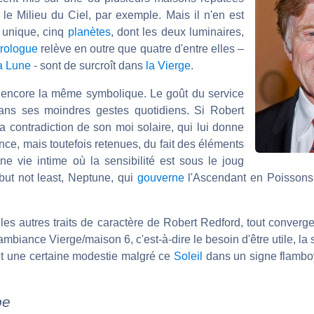
le Milieu du Ciel, par exemple. Mais il n'en est
r unique, cinq
planètes
, dont les deux luminaires,
trologue
relève en outre que quatre d'entre elles –
a Lune
- sont de surcroît dans
la Vierge
.
e encore la même symbolique. Le goût du service
e dans ses moindres gestes quotidiens. Si Robert
a contradiction de son moi solaire, qui lui donne
nce, mais toutefois retenues, du fait des éléments
e vie intime où la sensibilité est sous le joug
but not least, Neptune, qui
gouverne
l'Ascendant en Poissons, 
les autres traits de caractère de Robert Redford, tout conver
mbiance Vierge/maison 6, c'est-à-dire le besoin d'être utile, la s
et une certaine modestie malgré ce
Soleil
dans un signe flambo
pe