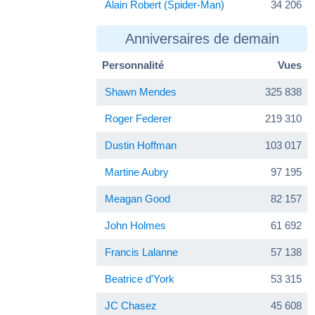
Alain Robert (Spider-Man)
34 206
Anniversaires de demain
Personnalité
Vues
Shawn Mendes
325 838
Roger Federer
219 310
Dustin Hoffman
103 017
Martine Aubry
97 195
Meagan Good
82 157
John Holmes
61 692
Francis Lalanne
57 138
Beatrice d'York
53 315
JC Chasez
45 608