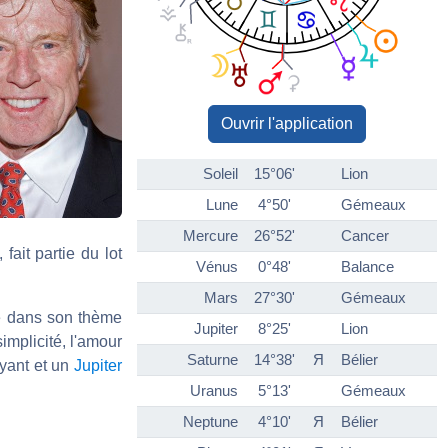
Ouvrir l'application
Soleil
15°06'
Lion
Lune
4°50'
Gémeaux
Mercure
26°52'
Cancer
fait partie du lot
Vénus
0°48'
Balance
Mars
27°30'
Gémeaux
ge dans son thème
Jupiter
8°25'
Lion
implicité, l'amour
Saturne
14°38'
Я
Bélier
yant et un
Jupiter
Uranus
5°13'
Gémeaux
Neptune
4°10'
Я
Bélier