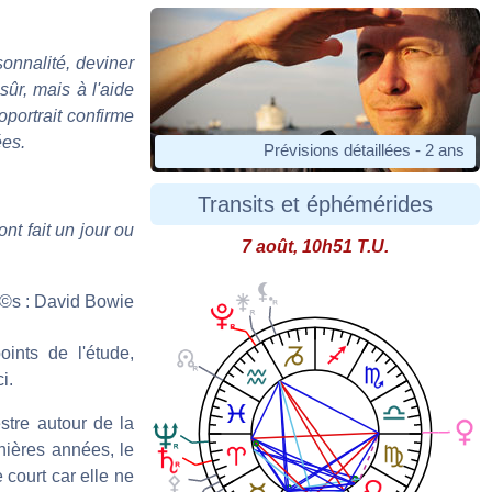
sonnalité, deviner
sûr, mais à l'aide
oportrait confirme
ées.
Prévisions détaillées - 2 ans
Transits et éphémérides
nt fait un jour ou
7 août, 10h51 T.U.
oints de l'étude,
i.
stre autour de la
ières années, le
 court car elle ne