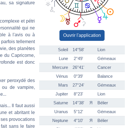
au, sa signature
complexe et pétri
rsonnalité qui ne
ble à l'avis ou à
Ouvrir l'application
 parfois tellement
owie, des planètes
Soleil
14°58'
Lion
te du Capricorne,
Lune
2°49'
Gémeaux
rofonde est donc
Mercure
26°41'
Cancer
Vénus
0°39'
Balance
cker peroxydé des
Mars
27°24'
Gémeaux
 ou de vampire,
Jupiter
8°23'
Lion
e...
Saturne
14°38'
Я
Bélier
s... Il faut aussi
Uranus
5°12'
Gémeaux
ne et abritant le
e ses provocations
Neptune
4°10'
Я
Bélier
fait sans le faire