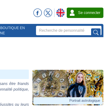
Se connecter
BOUTIQUE EN
GNE
sans être friands
nnalité politique,
Portrait astrologique
éussites ou leurs