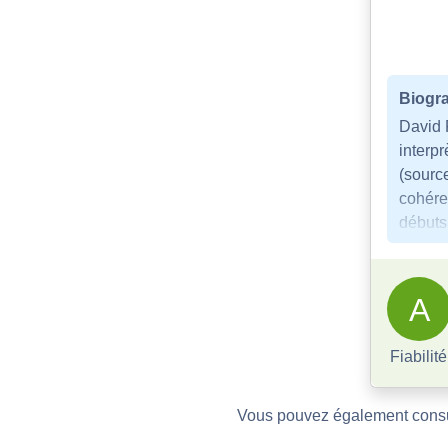
Biogra
David 
interpr
(sourc
cohére
débuts 
A
Fiabilité
Vous pouvez également consu