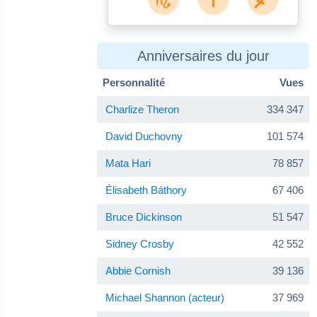
Anniversaires du jour
Personnalité
Vues
Charlize Theron
334 347
David Duchovny
101 574
Mata Hari
78 857
Élisabeth Báthory
67 406
Bruce Dickinson
51 547
Sidney Crosby
42 552
Abbie Cornish
39 136
Michael Shannon (acteur)
37 969