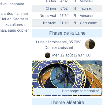
Pluton
4°02'
Я
Verseau
révolutionnaire.
Chiron
0°52'
Я
Taureau
isant des flammes
Nœud vrai
29°54'
Я
Verseau
iel en Sagittaire
Lilith vraie
21°40'
Я
Capricorne
autres cultures du
man, sans oublier
Phase de la Lune
Lune décroissante, 35.70%
Dernier croissant
Mer. 12 août 17h37 T.U.
Horoscope personnalisé
Thème aléatoire