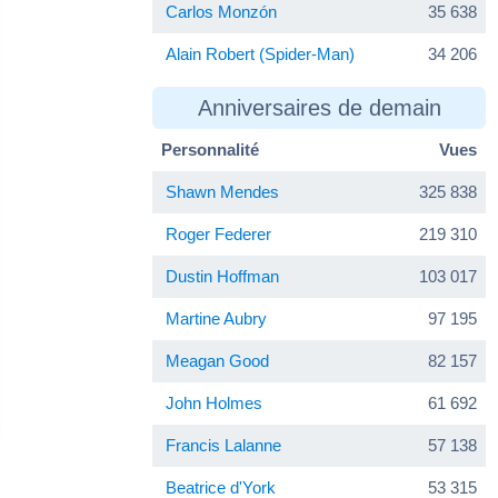
Carlos Monzón
35 638
Alain Robert (Spider-Man)
34 206
Anniversaires de demain
Personnalité
Vues
Shawn Mendes
325 838
Roger Federer
219 310
Dustin Hoffman
103 017
Martine Aubry
97 195
Meagan Good
82 157
John Holmes
61 692
Francis Lalanne
57 138
Beatrice d'York
53 315