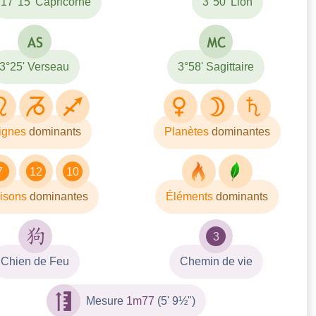
17°15' Capricorne
3°50' Lion
3°25' Verseau
3°58' Sagittaire
ignes
dominants
Planètes
dominantes
7
12
10
isons
dominantes
Éléments
dominants
3
Chien de Feu
Chemin de vie
Mesure
1m77
(5' 9½")