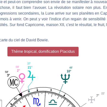
lle et peut-on comprendre son envie de se manifester à nouvea
chose, il faut bien l'avouer. La révolution solaire non plus. E
ogressions secondaires, la Lune arrive sur ses planètes en Cap
mois à venir. On peut y voir l'indice d'un regain de sensibilité
tés. Sur fond Capricorne, maison XII, c'est le résultat, le fruit, 
carte du ciel de David Bowie.
Thème tropical, domification Placidus
37'
09'
21°
48'
2°
10°
58'
3°
8
9
22'
7°
10