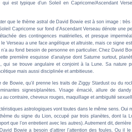
e qui est typique d'un Soleil en Capricorne/Ascendant Verse
ter que le thème astral de David Bowie est à son image : très 
n Soleil Capricorne sur fond d'Ascendant Verseau dénote une pe
 détachée des contingences matérielles, et presque imperméa
, le Verseau a une face angélique et altruiste, mais ce signe est
'il n'a au fond besoin de personne en particulier. Chez David B
cette première esquisse d'analyse dont Saturne surtout, planè
 qui se trouve angulaire et conjoint à la Lune. Sa nature p
cétique mais aussi disciplinée et ambitieuse.
de Bowie, qu'il prenne les traits de Ziggy Stardust ou du ro
minantes signes/planètes. Visage émacié, allure de dandy
u au contraire, cheveux rouges, maquillage et ambiguïté sexuell
actéristiques astrologiques vont toutes dans le même sens. Oui mai
 thème du signe du Lion, occupé par trois planètes, dont la Lu
ort que l'on entretient avec les autres). Autrement dit, derrièr
David Bowie a besoin d'attirer l'attention des foules. Ou il le 