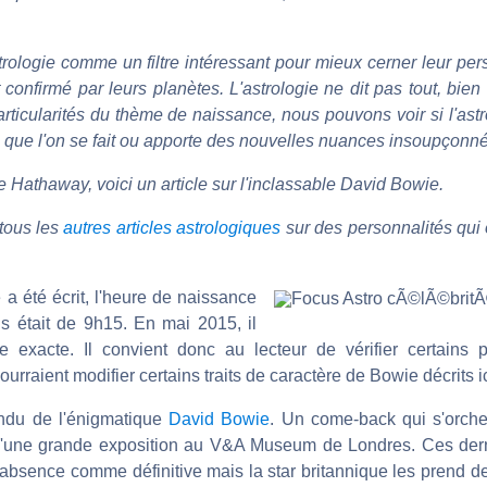
trologie comme un filtre intéressant pour mieux cerner leur per
 confirmé par leurs planètes. L'astrologie ne dit pas tout, bien 
rticularités du thème de naissance, nous pouvons voir si l'astr
ve que l'on se fait ou apporte des nouvelles nuances insoupçonn
Hathaway, voici un article sur l'inclassable David Bowie.
tous les
autres articles astrologiques
sur des personnalités qui o
e a été écrit, l'heure de naissance
s était de 9h15. En mai 2015, il
 exacte. Il convient donc au lecteur de vérifier certains p
rraient modifier certains traits de caractère de Bowie décrits ic
tendu de l'énigmatique
David Bowie
. Un come-back qui s'orche
 d'une grande exposition au V&A Museum de Londres. Ces dern
absence comme définitive mais la star britannique les prend de