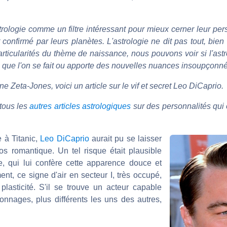
trologie comme un filtre intéressant pour mieux cerner leur per
 confirmé par leurs planètes. L'astrologie ne dit pas tout, bien 
rticularités du thème de naissance, nous pouvons voir si l'astr
ve que l'on se fait ou apporte des nouvelles nuances insoupçonn
 Zeta-Jones, voici un article sur le vif et secret Leo DiCaprio.
tous les
autres articles astrologiques
sur des personnalités qui o
 à Titanic,
Leo DiCaprio
aurait pu se laisser
os romantique. Un tel risque était plausible
 qui lui confère cette apparence douce et
nt, ce signe d'air en secteur I, très occupé,
lasticité. S'il se trouve un acteur capable
onnages, plus différents les uns des autres,