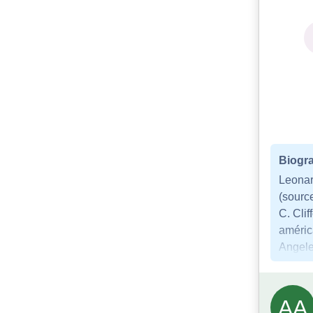
Biogra
Leonar
(sourc
C. Clif
améric
Angele
AA