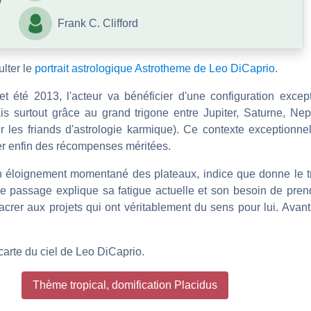
Frank C. Clifford
lter le
portrait astrologique Astrotheme de Leo DiCaprio
.
t été 2013, l'acteur va bénéficier d'une configuration exce
s surtout grâce au grand trigone entre Jupiter, Saturne, Ne
les friands d'astrologie karmique). Ce contexte exceptionne
her enfin des récompenses méritées.
 un éloignement momentané des plateaux, indice que donne le t
e passage explique sa fatigue actuelle et son besoin de pren
crer aux projets qui ont véritablement du sens pour lui. Avant
carte du ciel de Leo DiCaprio.
Thème tropical, domification Placidus