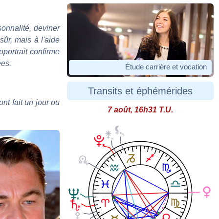
sonnalité, deviner
sûr, mais à l'aide
oportrait confirme
ées.
Étude carrière et vocation
Transits et éphémérides
nt fait un jour ou
7 août, 16h31 T.U.