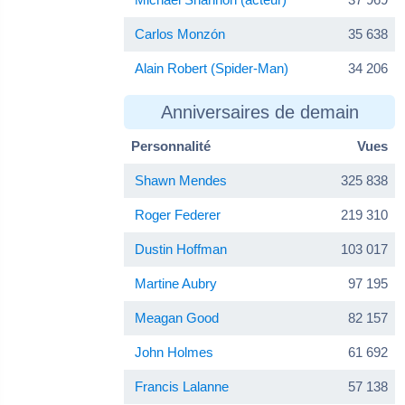
Carlos Monzón
35 638
Alain Robert (Spider-Man)
34 206
Anniversaires de demain
Personnalité
Vues
Shawn Mendes
325 838
Roger Federer
219 310
Dustin Hoffman
103 017
Martine Aubry
97 195
Meagan Good
82 157
John Holmes
61 692
Francis Lalanne
57 138