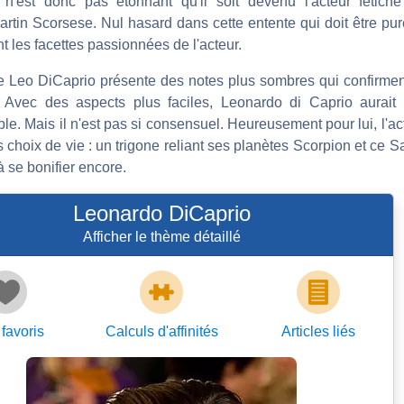
l n'est donc pas étonnant qu'il soit devenu l'acteur fétiche
rtin Scorsese. Nul hasard dans cette entente qui doit être pur
nt les facettes passionnées de l'acteur.
e Leo DiCaprio présente des notes plus sombres qui confirmen
é. Avec des aspects plus faciles, Leonardo di Caprio aurait
e. Mais il n'est pas si consensuel. Heureusement pour lui, l'a
 choix de vie : un trigone reliant ses planètes Scorpion et ce S
 à se bonifier encore.
Leonardo DiCaprio
Afficher le thème détaillé
favoris
Calculs d'affinités
Articles
liés