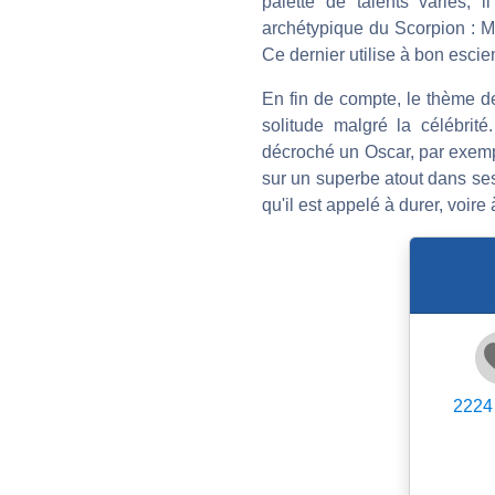
palette de talents variés, i
archétypique du Scorpion : Ma
Ce dernier utilise à bon escie
En fin de compte, le thème d
solitude malgré la célébrit
décroché un Oscar, par exempl
sur un superbe atout dans ses
qu'il est appelé à durer, voire
2224