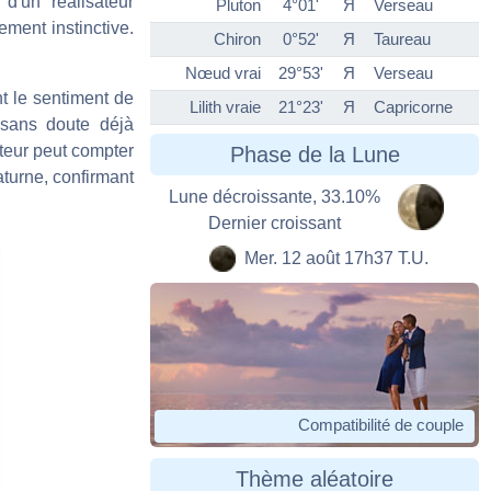
 d'un réalisateur
Pluton
4°01'
Я
Verseau
ement instinctive.
Chiron
0°52'
Я
Taureau
Nœud vrai
29°53'
Я
Verseau
t le sentiment de
Lilith vraie
21°23'
Я
Capricorne
 sans doute déjà
cteur peut compter
Phase de la Lune
aturne, confirmant
Lune décroissante, 33.10%
Dernier croissant
Mer. 12 août 17h37 T.U.
Compatibilité de couple
Thème aléatoire