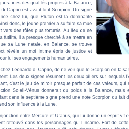
ques-unes des qualités propres à la Balance,
di Caprio est avant tout Scorpion. Un signe
tance chez lui, que Pluton est la dominante
insi donc, le jeune premier a su faire sa mue
 vers des rôles plus torturés. Au lieu de se
a futilité, il a presque cherché à se mettre en
que sa Lune natale, en Balance, se trouve
ct révèle un moi intime épris de justice et
pour lui ses engagements humanitaires.
 chez Leonardo di Caprio, de ne voir que le Scorpion en faisan
ement. Les deux signes résument les deux piliers sur lesquels 
ant, c'est le jeu de miroir presque parfait de ces valeurs, qui 
onction Soleil-Vénus donnerait du poids à la Balance, mais 
dant dans le septième signe prend une note Scorpion du fait 
tend son influence à la Lune.
njonction entre Mercure et Uranus, qui lui donne un esprit vif e
nt retrouvé dans les personnages qu'il incarne. Fort de cett