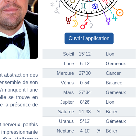
Ouvrir l'application
Soleil
15°12'
Lion
Lune
6°12'
Gémeaux
Mercure
27°00'
Cancer
t abstraction des
l'ensemble de son
Vénus
0°54'
Balance
s'imbriquent l'une
Mars
27°34'
Gémeaux
elle se trouve en
Jupiter
8°26'
Lion
de la présence de
Saturne
14°38'
Я
Bélier
Uranus
5°13'
Gémeaux
t nerveux, parfois
Neptune
4°10'
Я
Bélier
e impressionnante