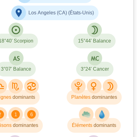
Los Angeles (CA) (États-Unis)
18°40' Scorpion
15°44' Balance
3°07' Balance
3°24' Cancer
ignes
dominants
Planètes
dominantes
2
1
6
isons
dominantes
Éléments
dominants