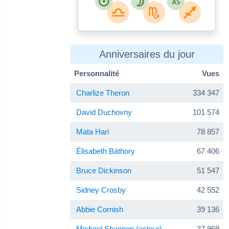
Anniversaires du jour
Personnalité
Vues
Charlize Theron
334 347
David Duchovny
101 574
Mata Hari
78 857
Élisabeth Báthory
67 406
Bruce Dickinson
51 547
Sidney Crosby
42 552
Abbie Cornish
39 136
Michael Shannon (acteur)
37 969