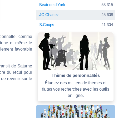
Beatrice d'York
53 315
JC Chasez
45 608
S.Coups
41 304
ptionnelle, comme
ptune et même le
llement favorable
ransit de Saturne
dre du recul pour
Thème de personnalités
 de revenir sur le
Étudiez des milliers de thèmes et
faites vos recherches avec les outils
en ligne.