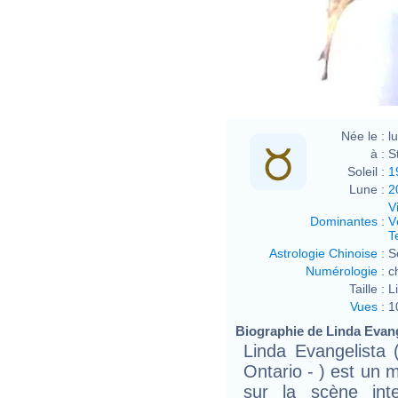
Née le :
l
à :
S
Soleil :
1
Lune :
2
V
Dominantes
:
V
T
Astrologie Chinoise
:
S
Numérologie
:
c
Taille :
L
Vues
:
1
Biographie de Linda Evange
Linda Evangelista 
Ontario - ) est un
sur la scène inte