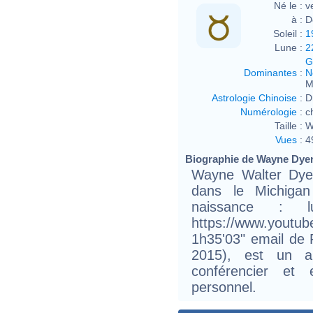
Né le :
v
à :
D
Soleil :
1
Lune :
2
G
Dominantes
:
N
M
Astrologie Chinoise
:
D
Numérologie
:
c
Taille :
W
Vues
:
4
Biographie de Wayne Dyer 
Wayne Walter Dyer
dans le Michiga
naissance : l
https://www.yout
1h35'03" email de
2015), est un au
conférencier et 
personnel.