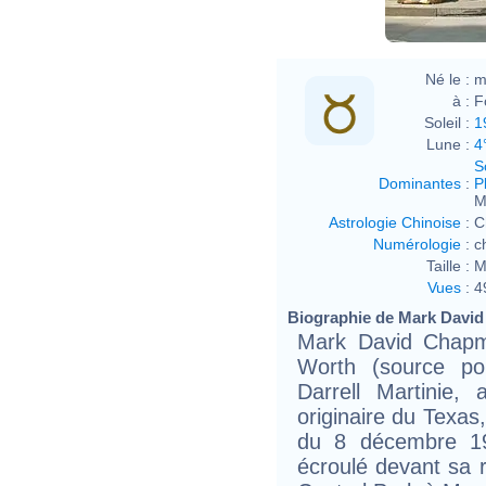
Né le :
m
à :
F
Soleil :
1
Lune :
4
S
Dominantes
:
P
M
Astrologie Chinoise
:
C
Numérologie
:
c
Taille :
M
Vues
:
4
Biographie de Mark David
Mark David Chapm
Worth (source po
Darrell Martinie,
originaire du Texas
du 8 décembre 19
écroulé devant sa r