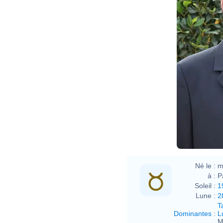
Né le :
m
à :
P
Soleil :
1
Lune :
2
T
Dominantes
:
L
M