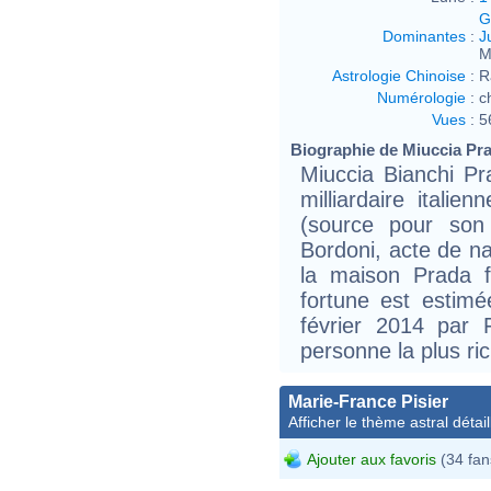
G
Dominantes
:
J
M
Astrologie Chinoise
:
R
Numérologie
:
c
Vues
:
5
Biographie de Miuccia Prad
Miuccia Bianchi Pr
milliardaire itali
(source pour son
Bordoni, acte de na
la maison Prada 
fortune est estimé
février 2014 par F
personne la plus ric
Marie-France Pisier
Afficher le thème astral détail
Ajouter aux favoris
(34 fan