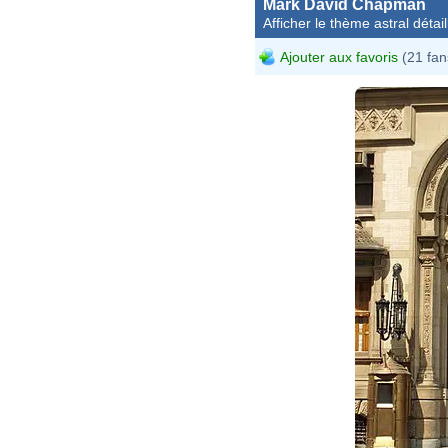
Mark David Chapman
Afficher le thème astral détail
Ajouter aux favoris
(21 fan
Davi