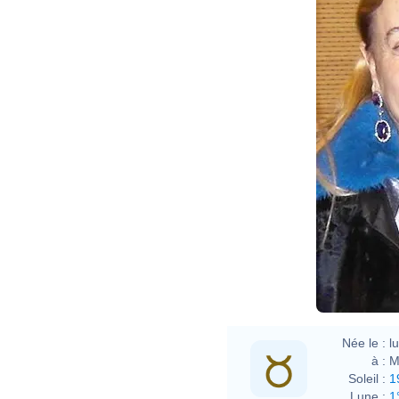
Née le :
l
à :
M
Soleil :
1
Lune :
1