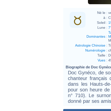
Né le :
v
à :
C
Soleil :
1
Lune :
7
T
Dominantes
:
M
M
Astrologie Chinoise
:
T
Numérologie
:
c
Taille :
D
Vues
:
4
Biographie de Doc Gynéco 
Doc Gynéco, de son
chanteur français
dans les Hauts-de
pour son heure de 
n° 710). Le surno
donné par ses amis 