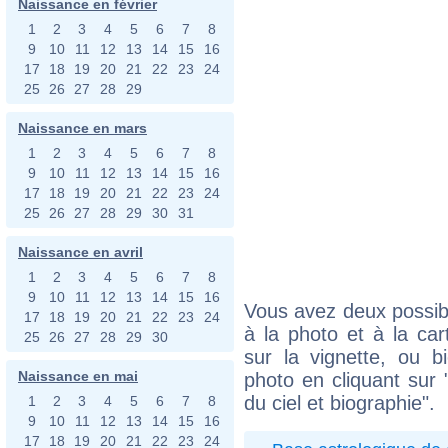
Naissance en février
1
2
3
4
5
6
7
8
9
10
11
12
13
14
15
16
17
18
19
20
21
22
23
24
25
26
27
28
29
Naissance en mars
1
2
3
4
5
6
7
8
9
10
11
12
13
14
15
16
17
18
19
20
21
22
23
24
25
26
27
28
29
30
31
Naissance en avril
1
2
3
4
5
6
7
8
9
10
11
12
13
14
15
16
Vous avez deux possibi
17
18
19
20
21
22
23
24
à la photo et à la car
25
26
27
28
29
30
sur la vignette, ou 
Naissance en mai
photo en cliquant sur 
du ciel et biographie".
1
2
3
4
5
6
7
8
9
10
11
12
13
14
15
16
17
18
19
20
21
22
23
24