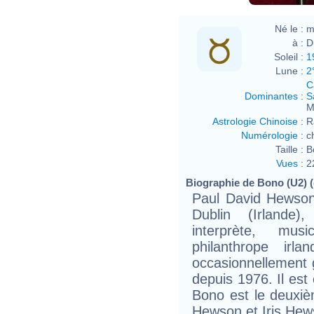
Né le :
m
à :
D
Soleil :
1
Lune :
2
C
Dominantes
:
S
M
Astrologie Chinoise
:
R
Numérologie
:
c
Taille :
B
Vues
:
2
Biographie de Bono (U2) (e
Paul David Hewson
Dublin (Irlande)
interprète, mus
philanthrope irl
occasionnellement g
depuis 1976. Il e
Bono est le deuxiè
Hewson et Iris Hews