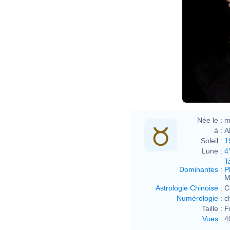
Née le :
m
à :
A
Soleil :
1
Lune :
4
T
Dominantes
:
P
M
Astrologie Chinoise
:
C
Numérologie
:
c
Taille :
F
Vues
:
4