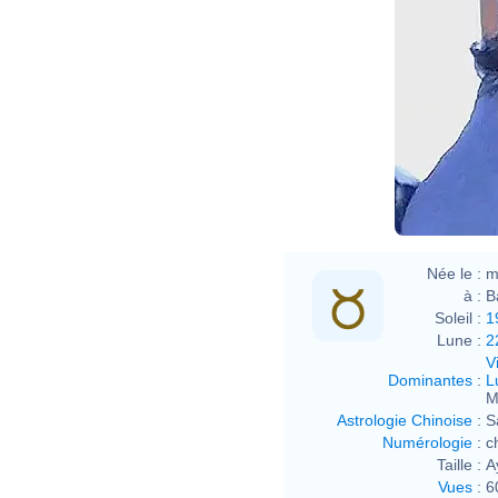
Née le :
m
à :
B
Soleil :
1
Lune :
2
V
Dominantes
:
L
M
Astrologie Chinoise
:
S
Numérologie
:
c
Taille :
A
Vues
:
6