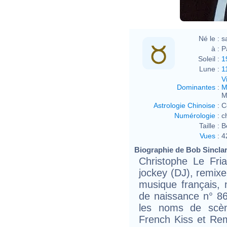
Né le :
s
à :
P
Soleil :
1
Lune :
1
V
Dominantes
:
M
M
Astrologie Chinoise
:
C
Numérologie
:
c
Taille :
B
Vues
:
4
Biographie de Bob Sinclar 
Christophe Le Fria
jockey (DJ), remixe
musique français, 
de naissance n° 86
les noms de scèn
French Kiss et Re