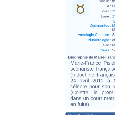
Née le :
m
à :
D
Soleil :
1
Lune :
1
T
Dominantes
:
M
M
Astrologie Chinoise
:
S
Numérologie
:
c
Taille :
M
Vues
:
5
Biographie de Marie-France
Marie-France Pisier
scénariste frança
(Indochine françai
24 avril 2011 à S
célèbre pour son r
(Colette, le prem
dans un court métr
en fuite).