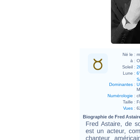
Né le :
m
à :
O
Soleil :
2
Lune :
6
S
Dominantes
:
U
M
Numérologie
:
c
Taille :
F
Vues
:
6
Biographie de Fred Astaire
Fred Astaire, de so
est un acteur, co
chanteur américa