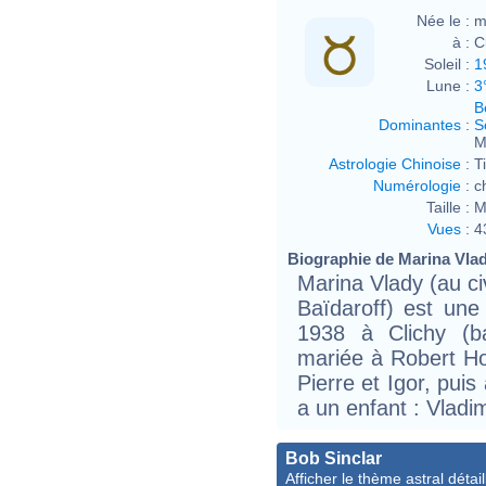
Née le :
m
à :
C
Soleil :
1
Lune :
3
B
Dominantes
:
S
M
Astrologie Chinoise
:
T
Numérologie
:
c
Taille :
M
Vues
:
4
Biographie de Marina Vlady
Marina Vlady (au ci
Baïdaroff) est une
1938 à Clichy (ba
mariée à Robert Hos
Pierre et Igor, puis
a un enfant : Vladim
Bob Sinclar
Afficher le thème astral détail