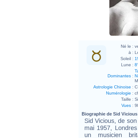
Né le :
v
à :
L
Soleil :
1
Lune :
8
T
Dominantes
:
N
M
Astrologie Chinoise
:
C
Numérologie
:
c
Taille :
S
Vues
:
9
Biographie de Sid Vicious 
Sid Vicious, de son
mai 1957, Londres 
un musicien brit