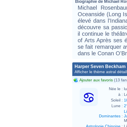
Biographie de Michael Ro
Michael Rosenbau
Oceanside (Long Isl
élevé dans l'Indiana
découvre sa passion
il continue le théât
of Arts Après ses é
se fait remarquer 
dans le Conan O'Br
Harper Seven Beckham
Afficher le thème astral détail
Ajouter aux favoris
(13 fan
Née le :
l
à :
L
Soleil :
1
Lune :
2
L
Dominantes
:
J
M
Astrologie Chinoise
:
L