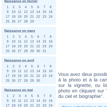
Naissance en février
1
2
3
4
5
6
7
8
9
10
11
12
13
14
15
16
17
18
19
20
21
22
23
24
25
26
27
28
29
Naissance en mars
1
2
3
4
5
6
7
8
9
10
11
12
13
14
15
16
17
18
19
20
21
22
23
24
25
26
27
28
29
30
31
Naissance en avril
1
2
3
4
5
6
7
8
9
10
11
12
13
14
15
16
Vous avez deux possibi
17
18
19
20
21
22
23
24
à la photo et à la car
25
26
27
28
29
30
sur la vignette, ou 
Naissance en mai
photo en cliquant sur 
du ciel et biographie".
1
2
3
4
5
6
7
8
9
10
11
12
13
14
15
16
17
18
19
20
21
22
23
24