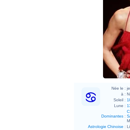
Née le :
j
à :
N
Soleil :
1
Lune :
1
C
Dominantes
:
S
M
Astrologie Chinoise
:
L