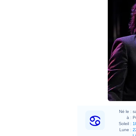
Né le :
s
à :
P
Soleil :
1
Lune :
2
L