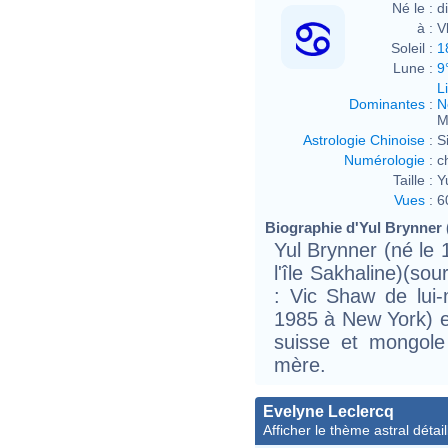
Né le :
d
à :
V
Soleil :
1
Lune :
9
L
Dominantes
:
N
M
Astrologie Chinoise
:
S
Numérologie
:
c
Taille :
Y
Vues
:
6
Biographie d'Yul Brynner (
Yul Brynner (né le 1
l'île Sakhaline)(so
: Vic Shaw de lui
1985 à New York) es
suisse et mongole
mère.
Evelyne Leclercq
Afficher le thème astral détail