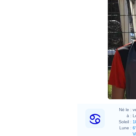
Né le :
v
à :
L
Soleil :
1
Lune :
6
V