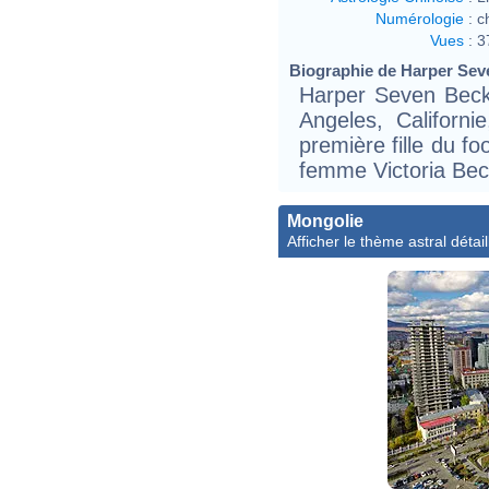
Numérologie
:
c
Vues
:
3
Biographie de Harper Sev
Harper Seven Becka
Angeles, Californi
première fille du f
femme Victoria Be
Mongolie
Afficher le thème astral détail