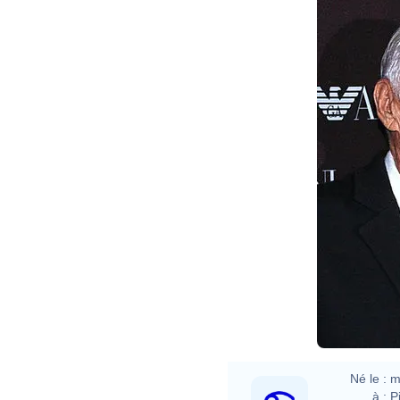
Né le :
m
à :
P