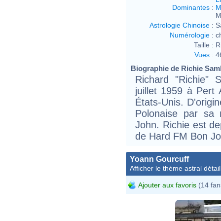
Dominantes
:
M
M
Astrologie Chinoise
:
S
Numérologie
:
c
Taille :
R
Vues
:
4
Biographie de Richie Samb
Richard "Richie"
juillet 1959 à Per
États-Unis. D'origi
Polonaise par sa 
John. Richie est de
de Hard FM Bon Jo
Yoann Gourcuff
Afficher le thème astral détail
Ajouter aux favoris
(14 fan