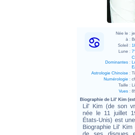
Née le :
j
à :
B
Soleil :
1
Lune :
7
C
Dominantes
:
L
E
Astrologie Chinoise
:
T
Numérologie
:
c
Taille :
L
Vues
:
8
Biographie de Lil' Kim (ext
Lil' Kim (de son 
née le 11 juillet
États-Unis) est une
Biographie Lil' Kim
de ses disques e