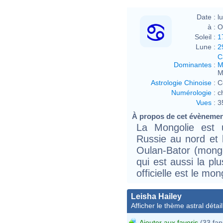
Date :
l
à :
O
Soleil :
1
Lune :
2
C
Dominantes
:
M
M
Astrologie Chinoise
:
C
Numérologie
:
c
Vues
:
3
À propos de cet évèneme
La Mongolie est u
Russie au nord et 
Oulan-Bator (mong
qui est aussi la pl
officielle est le mon
Leisha Hailey
Afficher le thème astral détail
Ajouter aux favoris
(33 fan