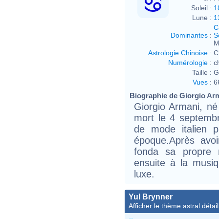
Soleil :
1
Lune :
1
C
Dominantes
:
S
M
Astrologie Chinoise
:
C
Numérologie
:
c
Taille :
G
Vues
:
6
Biographie de Giorgio Arma
Giorgio Armani, né 
mort le 4 septembr
de mode italien p
époque.Après avoir
fonda sa propre 
ensuite à la musiqu
luxe.
Yul Brynner
Afficher le thème astral détail