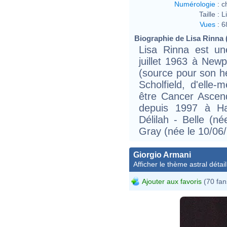
Numérologie
:
c
Taille :
L
Vues
:
6
Biographie de Lisa Rinna (
Lisa Rinna est un
juillet 1963 à Newp
(source pour son he
Scholfield, d'elle-
être Cancer Ascen
depuis 1997 à Har
Délilah - Belle (n
Gray (née le 10/06
Giorgio Armani
Afficher le thème astral détail
Ajouter aux favoris
(70 fan