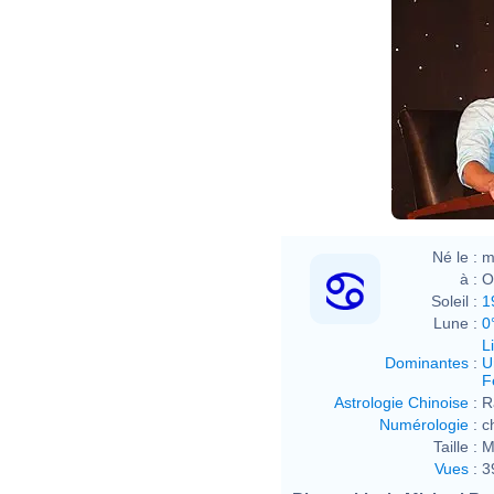
May
Né le :
m
à :
O
Soleil :
1
Lune :
0
L
Dominantes
:
U
F
Astrologie Chinoise
:
R
Numérologie
:
c
Taille :
M
Vues
:
3