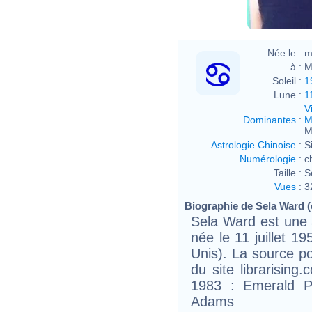
Née le :
m
à :
M
Soleil :
1
Lune :
1
V
Dominantes
:
M
M
Astrologie Chinoise
:
S
Numérologie
:
c
Taille :
S
Vues
:
3
Biographie de Sela Ward (e
Sela Ward est une a
née le 11 juillet 19
Unis). La source p
du site librarisin
1983 : Emerald Po
Adams