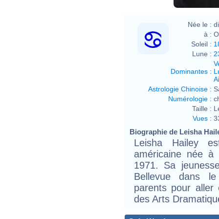
Née le :
d
à :
O
Soleil :
1
Lune :
2
V
Dominantes
:
L
Ai
Astrologie Chinoise
:
S
Numérologie
:
c
Taille :
L
Vues
:
3
Biographie de Leisha Haile
Leisha Hailey es
américaine née à 
1971. Sa jeuness
Bellevue dans le
parents pour aller
des Arts Dramatiqu