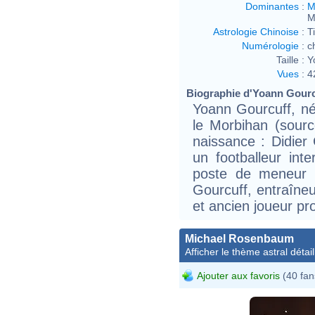
Dominantes
:
M
M
Astrologie Chinoise
:
T
Numérologie
:
c
Taille :
Y
Vues
:
4
Biographie d'Yoann Gourcu
Yoann Gourcuff, né 
le Morbihan (sourc
naissance : Didier 
un footballeur inte
poste de meneur d
Gourcuff, entraîneur
et ancien joueur pr
Michael Rosenbaum
Afficher le thème astral détail
Ajouter aux favoris
(40 fan