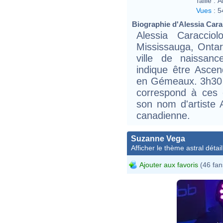
Taille :
A
Vues
:
5
Biographie d'Alessia Cara 
Alessia Caraccio
Mississauga, Ontar
ville de naissanc
indique être Asce
en Gémeaux. 3h30 
correspond à ces 
son nom d'artiste 
canadienne.
Suzanne Vega
Afficher le thème astral détail
Ajouter aux favoris
(46 fan