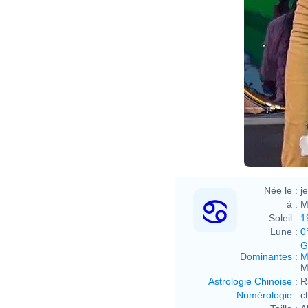
Ted E
Née le :
j
à :
M
Soleil :
1
Lune :
0
G
Dominantes
:
M
M
Astrologie Chinoise
:
R
Numérologie
:
c