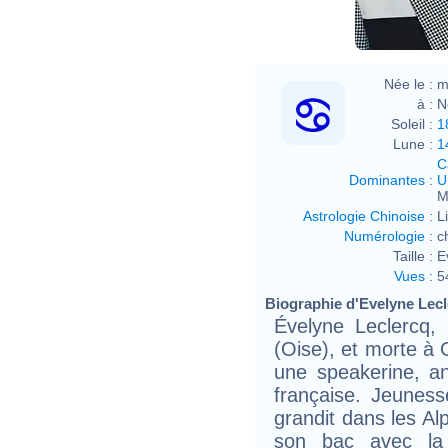
Née le :
m
à :
N
Soleil :
1
Lune :
1
C
Dominantes
:
U
M
Astrologie Chinoise
:
L
Numérologie
:
c
Taille :
E
Vues
:
5
Biographie d'Evelyne Lecle
Évelyne Leclercq, 
(Oise), et morte à
une speakerine, ani
française. Jeuness
grandit dans les Al
son bac avec la 