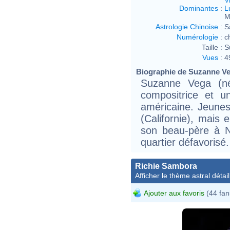
Dominantes
:
L
M
Astrologie Chinoise
:
S
Numérologie
:
c
Taille :
S
Vues
:
4
Biographie de Suzanne Veg
Suzanne Vega (né
compositrice et un
américaine. Jeune
(Californie), mais
son beau-père à N
quartier défavorisé.
Richie Sambora
Afficher le thème astral détail
Ajouter aux favoris
(44 fan