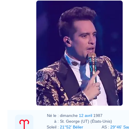
Né le :
dimanche
12 avril
1987
à :
St. George (UT) (États-Unis)
Soleil :
21°52' Bélier
AS :
29°46' Sag