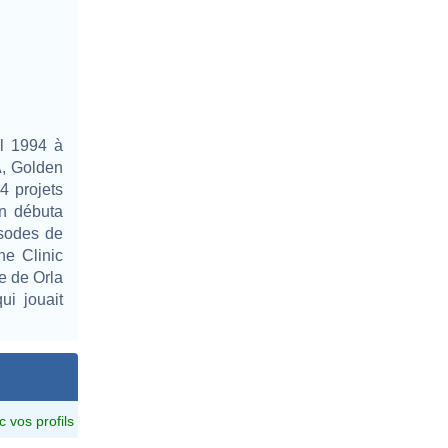
il 1994 à
A, Golden
4 projets
n débuta
isodes de
he Clinic
e de Orla
ui jouait
c vos profils