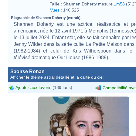
Taille :
Shannen Doherty mesure
1m58
(5' 2"
Vues
:
140 525
Biographie de Shannen Doherty (extrait)
Shannen Doherty est une actrice, réalisatrice et pr
américaine, née le 12 avril 1971 à Memphis (Tennessee)
le 13 juillet 2024. Enfant star, elle se fait connaître par le
Jenny Wilder dans la série culte La Petite Maison dans l
(1982-1984) et celui de Kris Witherspoon dans le fe
télévisé dramatique Our House (1986-1989).
Saoirse Ronan
Afficher le thème astral détaillé et la carte du ciel
Ajouter aux favoris
(189 fans)
Compatibilité ave