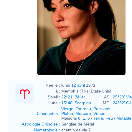
Née le :
lundi
12 avril
1971
à :
Memphis (TN) (États-Unis)
Soleil :
22°21' Bélier
AS :
25°20' Vi
Lune :
15°40' Scorpion
MC :
24°52' G
Vierge
,
Taureau
,
Poissons
Dominantes
:
Pluton
,
Mercure
,
Vénus
Maisons
8
,
1
,
6
/
Terre
,
Feu
/
Mutable
Astrologie Chinoise
:
Sanglier de Métal
Numérologie
:
chemin de vie 7