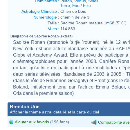
Dominantes
:
Pluton
,
Vénus
,
Soleil
Terre
,
Eau
/
Fixe
Astrologie Chinoise
:
Chien de Bois
Numérologie
:
chemin de vie 3
Taille :
Saoirse Ronan mesure
1m68
(5' 6")
Vues
:
114 833
Biographie de Saoirse Ronan (extrait)
Saoirse Ronan (prononcé ˈsirʃə ˈroʊnən), né le 12 avr
New York, est une actrice irlandaise nominée au BAFT
Globe et Academy Award. Elle a prévu de participer à 
cinématographiques pour l'année 2008. Carrière Rona
en tant qu'actrice en participant à une multitudes d'ép
deux séries télévisées irlandaises de 2003 à 2005 : T
(dans le rôle de Rhiannon Geraghty) et Proof (dans le rôl
Boland, initialement tenu par l'actrice Emma Bolger, q
Orla dans la première saison)
Brendon Urie
Afficher le thème astral détaillé et la carte du ciel
Ajouter aux favoris
(196 fans)
Compatibilité ave