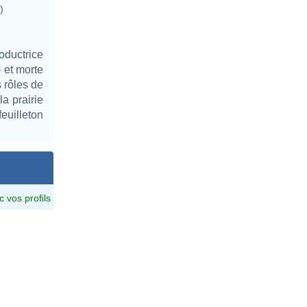
)
oductrice
 et morte
s rôles de
a prairie
uilleton
c vos profils