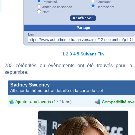
Popularité
Croissant
Année de naissance
Décroissant
Nom
Partage
Lien
1
2
3
4
5
Suivant
Fin
233 célébrités ou évènements ont été trouvés pour la
septembre.
Sydney Sweeney
Afficher le thème astral détaillé et la carte du ciel
Ajouter aux favoris
(172 fans)
Compatibilité ave