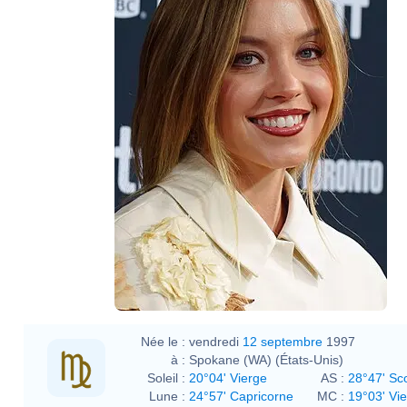
Née le :
vendredi
12 septembre
1997
à :
Spokane (WA) (États-Unis)
Soleil :
20°04' Vierge
AS :
28°47' Sc
Lune :
24°57' Capricorne
MC :
19°03' Vi