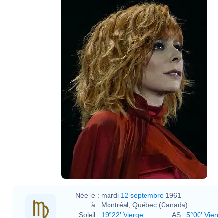
Née le :
mardi
12 septembre
1961
à :
Montréal, Québec (Canada)
Soleil :
19°22' Vierge
AS :
5°00' Vier