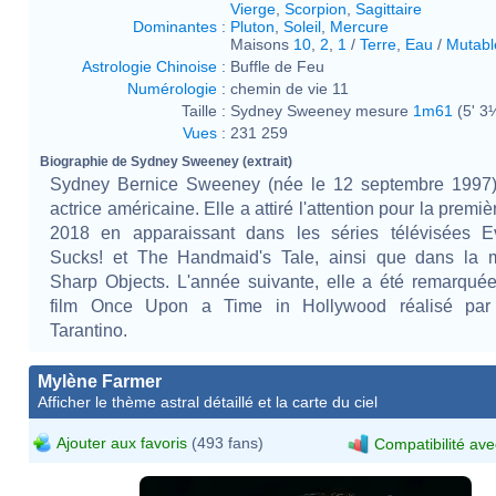
Vierge
,
Scorpion
,
Sagittaire
Dominantes
:
Pluton
,
Soleil
,
Mercure
Maisons
10
,
2
,
1
/
Terre
,
Eau
/
Mutabl
Astrologie Chinoise
:
Buffle de Feu
Numérologie
:
chemin de vie 11
Taille :
Sydney Sweeney mesure
1m61
(5' 3
Vues
:
231 259
Biographie de Sydney Sweeney (extrait)
Sydney Bernice Sweeney (née le 12 septembre 1997)
actrice américaine. Elle a attiré l'attention pour la premiè
2018 en apparaissant dans les séries télévisées Ev
Sucks! et The Handmaid's Tale, ainsi que dans la mi
Sharp Objects. L'année suivante, elle a été remarqué
film Once Upon a Time in Hollywood réalisé par
Tarantino.
Mylène Farmer
Afficher le thème astral détaillé et la carte du ciel
Ajouter aux favoris
(493 fans)
Compatibilité ave