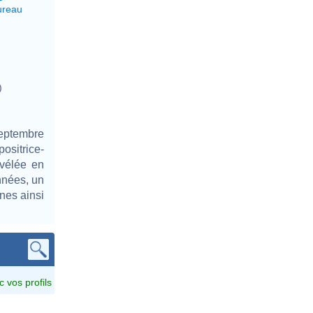
ureau
)
septembre
ositrice-
évélée en
années, un
nes ainsi
c vos profils