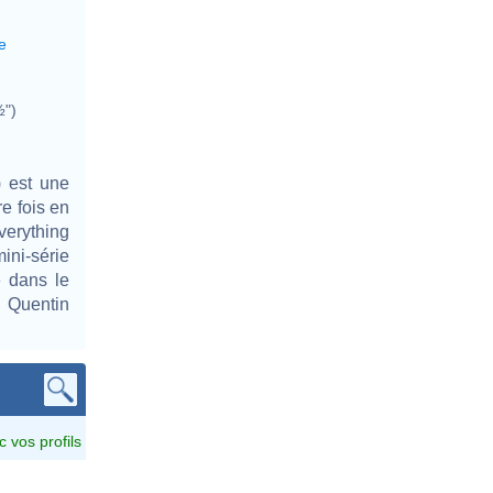
e
½")
 est une
re fois en
erything
ni-série
e dans le
 Quentin
c vos profils