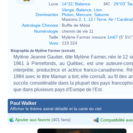
Lune :
14°31' Balance
MC :
29°03' Ta
Vierge
,
Balance
,
Lion
Dominantes
:
Pluton
,
Mercure
,
Saturne
Maisons
2
,
1
,
12
/
Terre
,
Air
/
Cardinal
Astrologie Chinoise
:
Buffle de Métal
Numérologie
:
chemin de vie 11
Taille :
Mylène Farmer mesure
1m67
(5' 5½"
Vues
:
219 324
Biographie de Mylène Farmer (extrait)
Mylène Jeanne Gautier, dite Mylène Farmer, née le 12 
1961 à Pierrefonds, au Québec, est une auteure-comp
interprète, productrice et actrice franco-canadienne. R
1984 avec le titre Maman a tort, elle connaît, au fil des 
succès considérable dans la plupart des pays francopho
que dans plusieurs pays d'Europe de l'Est.
Paul Walker
Afficher le thème astral détaillé et la carte du ciel
Ajouter aux favoris
(401 fans)
Compatibilité ave