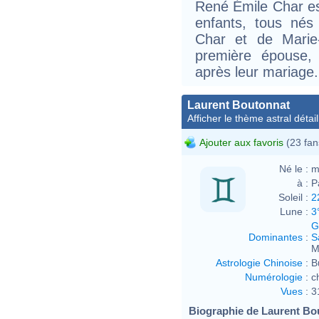
René Émile Char est
enfants, tous né
Char et de Marie
première épouse,
après leur mariage.
Laurent Boutonnat
Afficher le thème astral détail
Ajouter aux favoris
(23 fan
Né le :
m
à :
P
Soleil :
2
Lune :
3
G
Dominantes
:
S
M
Astrologie Chinoise
:
B
Numérologie
:
c
Vues
:
3
Biographie de Laurent Bou