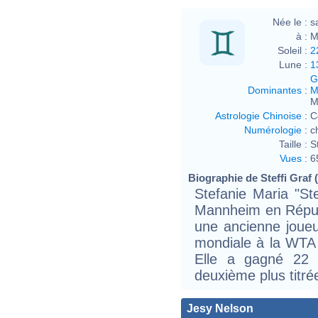
Née le :
s
à :
M
Soleil :
2
Lune :
1
G
Dominantes
:
M
M
Astrologie Chinoise
:
C
Numérologie
:
c
Taille :
S
Vues
:
6
Biographie de Steffi Graf (
Stefanie Maria "Ste
Mannheim en Répub
une ancienne joue
mondiale à la WTA
Elle a gagné 22 
deuxième plus titré
Jesy Nelson