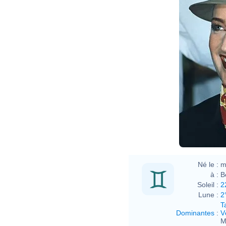
Né le :
m
à :
B
Soleil :
2
Lune :
2
T
Dominantes
:
V
M