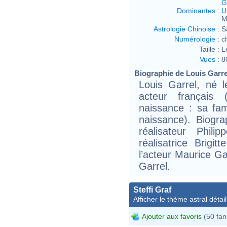
G
Dominantes
:
U
M
Astrologie Chinoise
:
S
Numérologie
:
c
Taille :
L
Vues
:
8
Biographie de Louis Garrel
Louis Garrel, né 
acteur français
naissance : sa fam
naissance). Biogra
réalisateur Phili
réalisatrice Brigit
l’acteur Maurice Gar
Garrel.
Steffi Graf
Afficher le thème astral détail
Ajouter aux favoris
(50 fan