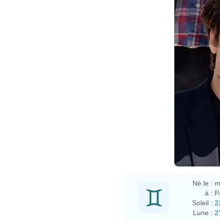
Né le :
m
à :
P
Soleil :
2
Lune :
2