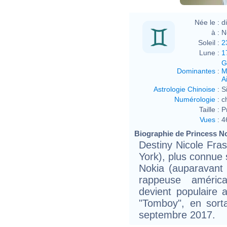
Née le :
d
à :
N
Soleil :
2
Lune :
1
G
Dominantes
:
M
Ai
Astrologie Chinoise
:
S
Numérologie
:
c
Taille :
P
Vues
:
4
Biographie de Princess Nok
Destiny Nicole Fras
York), plus connue
Nokia (auparavant
rappeuse américai
devient populaire
"Tomboy", en sort
septembre 2017.