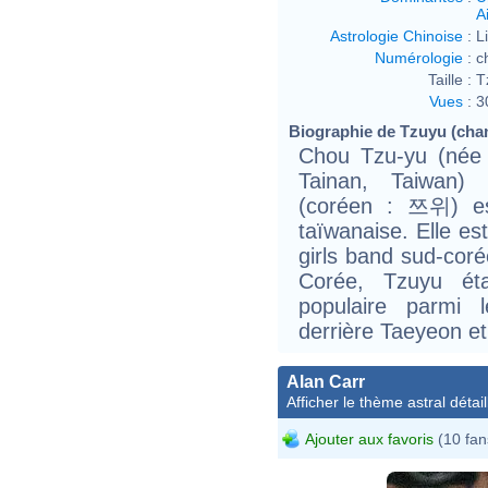
Ai
Astrologie Chinoise
:
L
Numérologie
:
c
Taille :
T
Vues
:
3
Biographie de Tzuyu (chan
Chou Tzu-yu (née l
Tainan, Taiwan) 
(coréen : 쯔위) es
taïwanaise. Elle es
girls band sud-coré
Corée, Tzuyu éta
populaire parmi 
derrière Taeyeon et
Alan Carr
Afficher le thème astral détail
Ajouter aux favoris
(10 fan