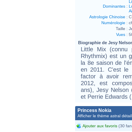
L
Dominantes
:
L
Ai
Astrologie Chinoise
:
C
Numérologie
:
c
Taille :
J
Vues
:
5
Biographie de Jesy Nelson 
Little Mix (connu
Rhythmix) est un g
la 8e saison de l'é
en 2011. C'est le 
factor à avoir re
2012, est compos
ans), Jesy Nelson (
et Perrie Edwards (
Princess Nokia
Afficher le thème astral détail
Ajouter aux favoris
(30 fan