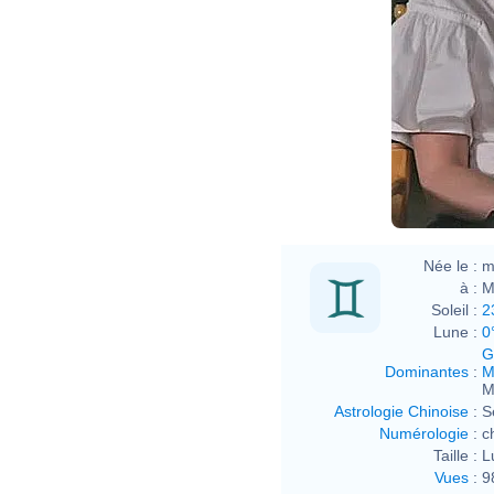
Née le :
m
à :
M
Soleil :
2
Lune :
0
G
Dominantes
:
M
M
Astrologie Chinoise
:
S
Numérologie
:
c
Taille :
L
Vues
:
9