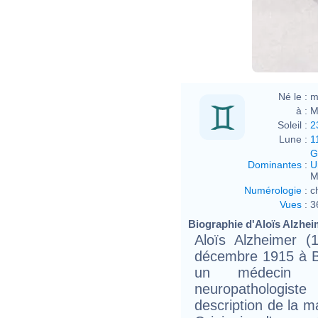
Né le :
m
à :
M
Soleil :
2
Lune :
1
G
Dominantes
:
U
M
Numérologie
:
c
Vues
:
3
Biographie d'Aloïs Alzheim
Aloïs Alzheimer (
décembre 1915 à Br
un médecin ps
neuropathologi
description de la 