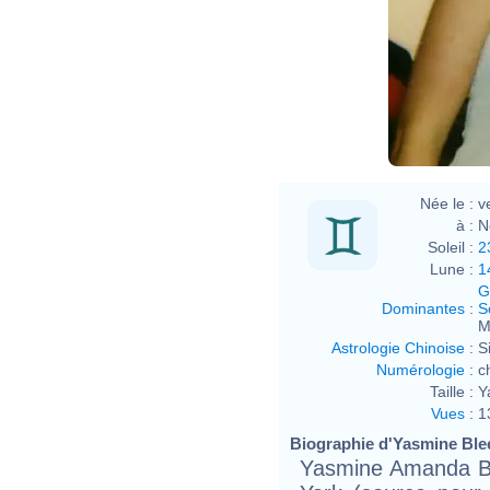
Née le :
v
à :
N
Soleil :
2
Lune :
1
G
Dominantes
:
S
M
Astrologie Chinoise
:
S
Numérologie
:
c
Taille :
Y
Vues
:
1
Biographie d'Yasmine Bleet
Yasmine Amanda Bl