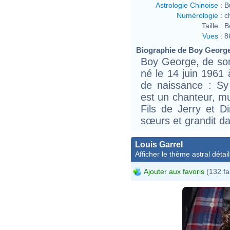
Astrologie Chinoise
:
B
Numérologie
:
c
Taille :
B
Vues
:
8
Biographie de Boy George 
Boy George, de so
né le 14 juin 1961
de naissance : Sy 
est un chanteur, mu
Fils de Jerry et D
sœurs et grandit da
Louis Garrel
Afficher le thème astral détail
Ajouter aux favoris
(132 fa