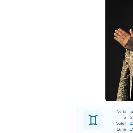
Lang
_Wor
Worl
Né le :
l
à :
S
Soleil :
2
Lune :
1