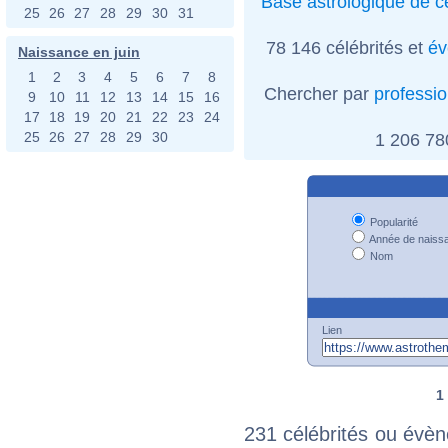
Base astrologique de cé
25
26
27
28
29
30
31
78 146 célébrités et
év
Naissance en juin
1
2
3
4
5
6
7
8
Chercher par
professi
9
10
11
12
13
14
15
16
17
18
19
20
21
22
23
24
25
26
27
28
29
30
1 206 7
Popularité
Année de naiss
Nom
Lien
1
231 célébrités ou évèn