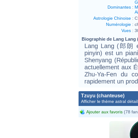
G
Dominantes
:
M
Ai
Astrologie Chinoise
:
C
Numérologie
:
c
Vues
:
3
Biographie de Lang Lang (p
Lang Lang (郎朗 en
pinyin) est un pian
Shenyang (Républiq
actuellement aux Ét
Zhu-Ya-Fen du con
rapidement un prod
Tzuyu (chanteuse)
Afficher le thème astral détail
Ajouter aux favoris
(78 fan