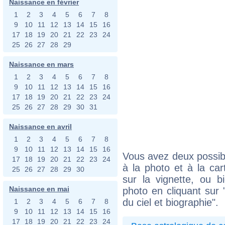
Naissance en février
1
2
3
4
5
6
7
8
9
10
11
12
13
14
15
16
17
18
19
20
21
22
23
24
25
26
27
28
29
Naissance en mars
1
2
3
4
5
6
7
8
9
10
11
12
13
14
15
16
17
18
19
20
21
22
23
24
25
26
27
28
29
30
31
Naissance en avril
1
2
3
4
5
6
7
8
9
10
11
12
13
14
15
16
Vous avez deux possibi
17
18
19
20
21
22
23
24
à la photo et à la car
25
26
27
28
29
30
sur la vignette, ou 
Naissance en mai
photo en cliquant sur 
du ciel et biographie".
1
2
3
4
5
6
7
8
9
10
11
12
13
14
15
16
17
18
19
20
21
22
23
24