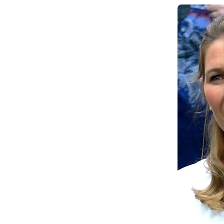
Stef
Mark
http