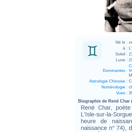
Né le :
v
à :
L
Soleil :
2
Lune :
2
C
Dominantes
:
V
M
Astrologie Chinoise
:
C
Numérologie
:
c
Vues
:
3
Biographie de René Char (
René Char, poète 
L'Isle-sur-la-Sor
heure de naissan
naissance n° 74), d