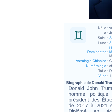
http
Né le :
v
à :
J
Soleil :
2
Lune :
2
L
Dominantes
:
M
M
Astrologie Chinoise
:
C
Numérologie
:
c
Taille :
D
Vues
:
1
Biographie de Donald Trum
Donald John Trum
homme politique,
président des État
de 2017 à 2021 e
Diplômé en éco