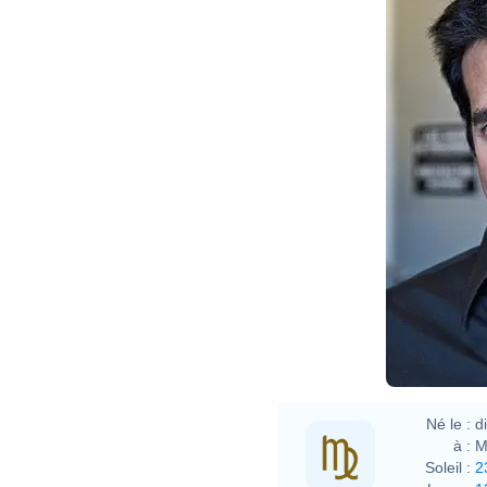
Né le :
d
à :
M
Soleil :
2