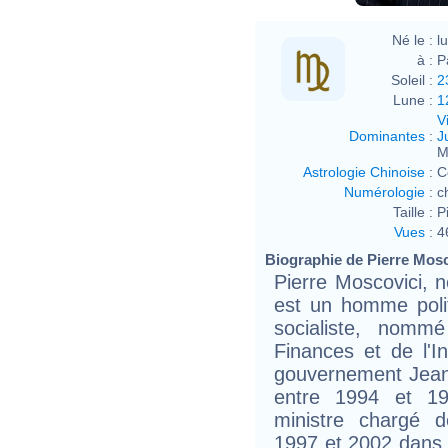
Né le :
l
à :
P
Soleil :
2
Lune :
1
V
Dominantes
:
J
M
Astrologie Chinoise
:
C
Numérologie
:
c
Taille :
P
Vues
:
4
Biographie de Pierre Mosco
Pierre Moscovici, 
est un homme poli
socialiste, nomm
Finances et de l'I
gouvernement Jean
entre 1994 et 19
ministre chargé d
1997 et 2002 dans l