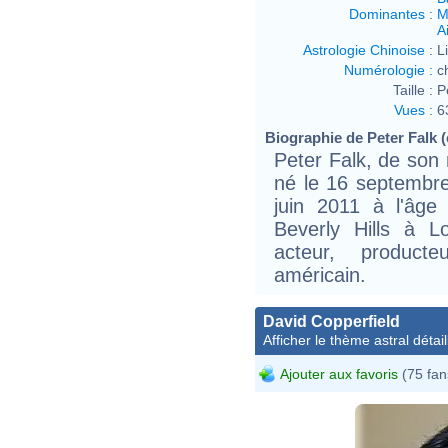
Dominantes
:
M
Ai
Astrologie Chinoise
:
L
Numérologie
:
c
Taille :
P
Vues
:
6
Biographie de Peter Falk (e
Peter Falk, de son
né le 16 septembr
juin 2011 à l'âg
Beverly Hills à L
acteur, producte
américain.
David Copperfield
Afficher le thème astral détail
Ajouter aux favoris
(75 fan