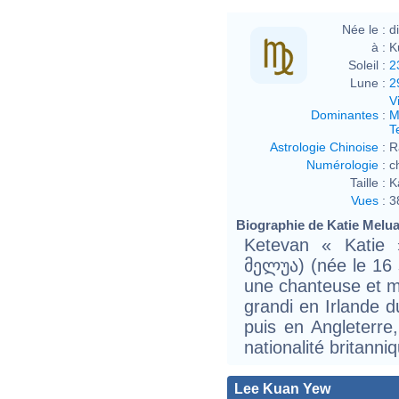
Née le :
d
à :
K
Soleil :
2
Lune :
2
V
Dominantes
:
M
T
Astrologie Chinoise
:
R
Numérologie
:
c
Taille :
K
Vues
:
3
Biographie de Katie Melua 
Ketevan « Katie 
მელუა) (née le 16 
une chanteuse et m
grandi en Irlande d
puis en Angleterre
nationalité britanni
Lee Kuan Yew