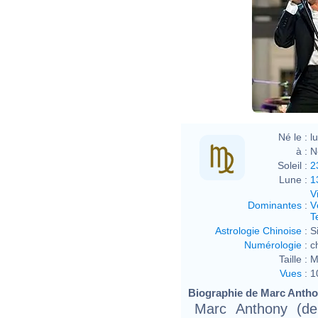
Né le :
l
à :
N
Soleil :
2
Lune :
1
V
Dominantes
:
V
T
Astrologie Chinoise
:
S
Numérologie
:
c
Taille :
M
Vues
:
1
Biographie de Marc Anthon
Marc Anthony (de