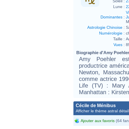
Soleil :
2
Lune :
2
V
Dominantes
:
J
M
Astrologie Chinoise
:
S
Numérologie
:
c
Taille :
A
Vues
:
8
Biographie d'Amy Poehler 
Amy Poehler est
productrice améric
Newton, Massachus
comme actrice 1996
Life (TV) : Mary 
Manhattan : Kirste
Cécile de Ménibus
Afficher le thème astral détail
Ajouter aux favoris
(64 fan