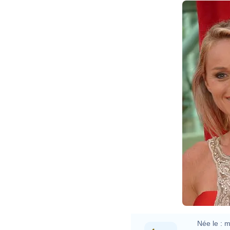
Née le :
m