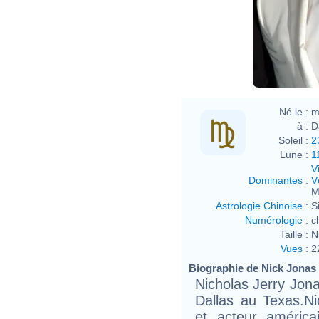
Né le :
m
à :
D
Soleil :
2
Lune :
1
V
Dominantes
:
V
M
Astrologie Chinoise
:
S
Numérologie
:
c
Taille :
N
Vues
:
2
Biographie de Nick Jonas (
Nicholas Jerry Jon
Dallas au Texas.N
et acteur améri