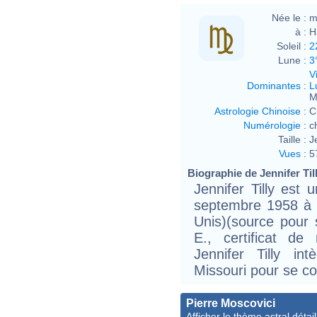
Née le :
m
à :
H
Soleil :
2
Lune :
3
V
Dominantes
:
L
M
Astrologie Chinoise
:
C
Numérologie
:
c
Taille :
J
Vues
:
5
Biographie de Jennifer Till
Jennifer Tilly est 
septembre 1958 à H
Unis)(source pour 
E., certificat de
Jennifer Tilly in
Missouri pour se co
Pierre Moscovici
Afficher le thème astral détail