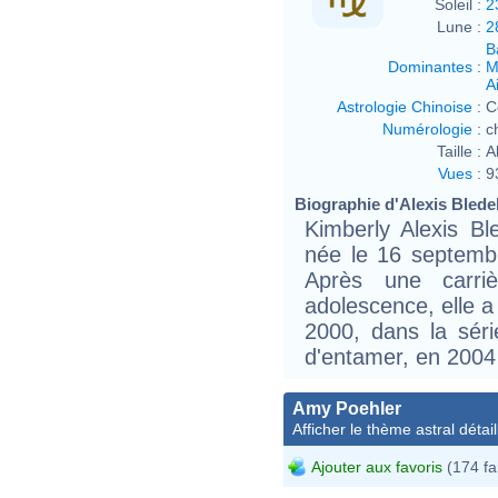
Soleil :
2
Lune :
2
B
Dominantes
:
M
Ai
Astrologie Chinoise
:
C
Numérologie
:
c
Taille :
A
Vues
:
9
Biographie d'Alexis Bledel 
Kimberly Alexis Bl
née le 16 septemb
Après une carr
adolescence, elle a 
2000, dans la séri
d'entamer, en 2004
Amy Poehler
Afficher le thème astral détail
Ajouter aux favoris
(174 fa