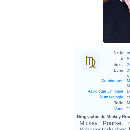
Né le :
m
à :
S
Soleil :
2
Lune :
0
V
Dominantes
:
M
M
Astrologie Chinoise
:
D
Numérologie
:
c
Taille :
M
Vues
:
1
Biographie de Mickey Rour
Mickey Rourke,
Schenectady dans l