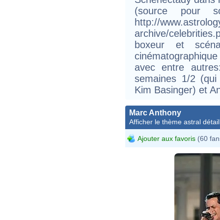
(source pour 
http://www.astrolo
archive/celebriti
boxeur et scénar
cinématographique
avec entre autre
semaines 1/2 (qui
Kim Basinger) et An
Marc Anthony
Afficher le thème astral détail
Ajouter aux favoris
(60 fan