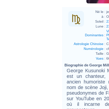
Né le :
j
à :
O
Soleil :
2
Lune :
2
V
Dominantes
:
P
T
Astrologie Chinoise
:
C
Numérologie
:
c
Taille :
G
Vues
:
6
Biographie de George Mille
George Kusunoki M
est un chanteur, 
ancien humoriste 
nom de scène Joji, 
pseudonymes de Fil
sur YouTube en 20
où il incarne d