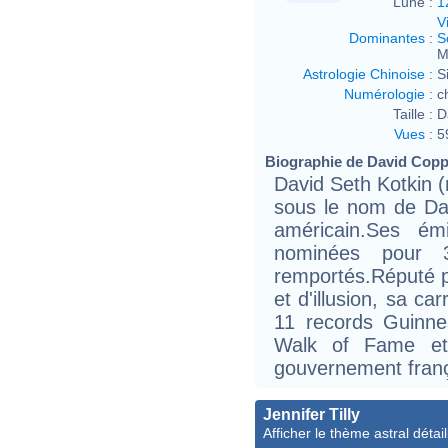
Lune :
1
V
Dominantes
:
S
M
Astrologie Chinoise
:
S
Numérologie
:
c
Taille :
D
Vues
:
5
Biographie de David Copper
David Seth Kotkin 
sous le nom de Dav
américain.Ses ém
nominées pour
remportés.Réputé p
et d'illusion, sa ca
11 records Guinne
Walk of Fame et 
gouvernement franç
Jennifer Tilly
Afficher le thème astral détail