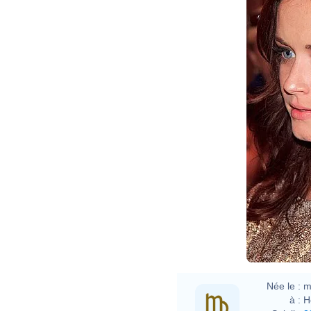
Née le :
m
à :
H