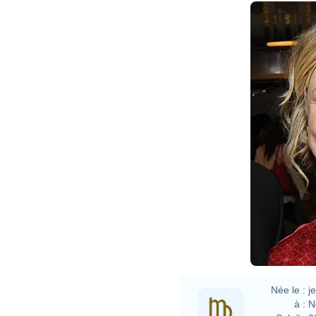
Née le :
j
à :
N