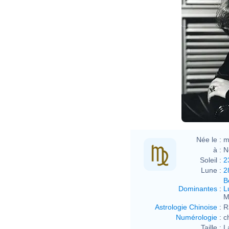
Née le :
m
à :
N
Soleil :
2
Lune :
2
B
Dominantes
:
L
M
Astrologie Chinoise
:
R
Numérologie
:
c
Taille :
L