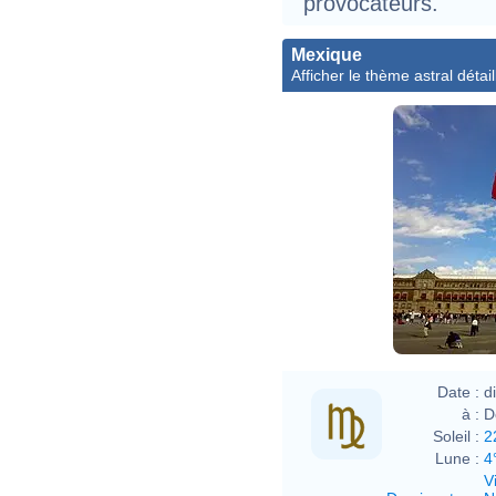
provocateurs.
Mexique
Afficher le thème astral détail
Date :
d
à :
D
Soleil :
2
Lune :
4
V