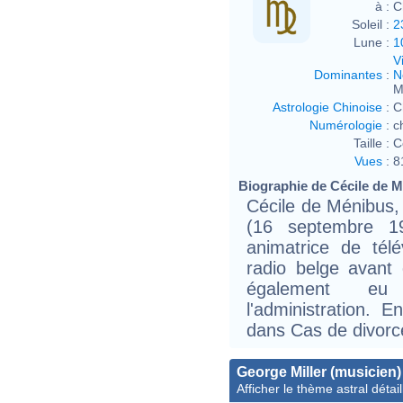
à :
C
Soleil :
2
Lune :
1
V
Dominantes
:
N
M
Astrologie Chinoise
:
C
Numérologie
:
c
Taille :
C
Vues
:
8
Biographie de Cécile de Mé
Cécile de Ménibus,
(16 septembre 1
animatrice de télév
radio belge avant 
également eu
l'administration. E
dans Cas de divorc
George Miller (musicien)
Afficher le thème astral détail