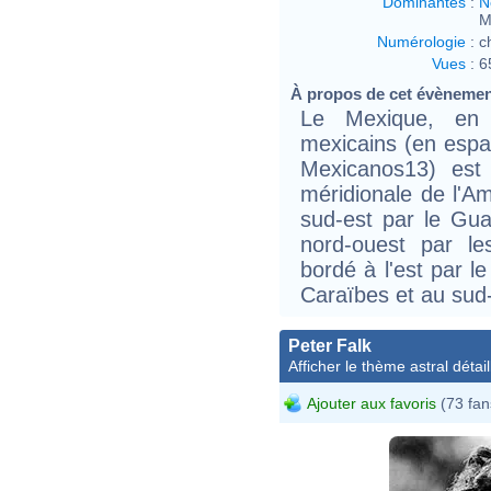
Dominantes
:
N
M
Numérologie
:
c
Vues
:
6
À propos de cet évèneme
Le Mexique, en 
mexicains (en espa
Mexicanos13) est
méridionale de l'Am
sud-est par le Gua
nord-ouest par le
bordé à l'est par l
Caraïbes et au sud-
Peter Falk
Afficher le thème astral détail
Ajouter aux favoris
(73 fan