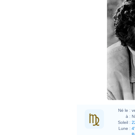
Né le :
v
à :
N
Soleil :
2
Lune :
4
B