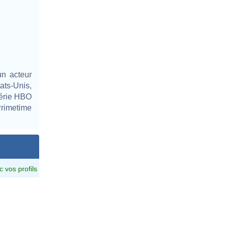
n acteur
ats-Unis,
série HBO
Primetime
c vos profils