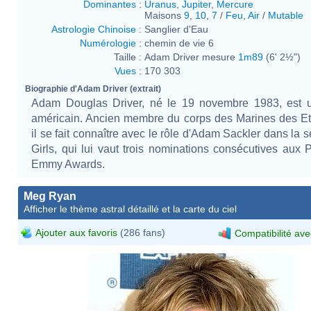
Dominantes
:
Uranus
,
Jupiter
,
Mercure
Maisons
9
,
10
,
7
/
Feu
,
Air
/
Mutable
Astrologie Chinoise
:
Sanglier d'Eau
Numérologie
:
chemin de vie 6
Taille :
Adam Driver mesure
1m89
(6' 2½")
Vues
:
170 303
Biographie d'Adam Driver (extrait)
Adam Douglas Driver, né le 19 novembre 1983, est u
américain. Ancien membre du corps des Marines des Et
il se fait connaître avec le rôle d'Adam Sackler dans la 
Girls, qui lui vaut trois nominations consécutives aux 
Emmy Awards.
Meg Ryan
Afficher le thème astral détaillé et la carte du ciel
Ajouter aux favoris
(286 fans)
Compatibilité ave