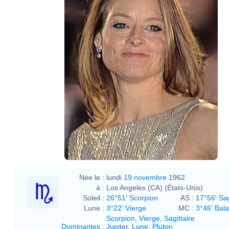
Née le :
lundi
19 novembre
1962
à :
Los Angeles (CA) (États-Unis)
Soleil :
26°51' Scorpion
AS :
17°56' Sag
Lune :
3°22' Vierge
MC :
3°46' Bal
Scorpion
,
Vierge
,
Sagittaire
Dominantes
:
Jupiter
,
Lune
,
Pluton