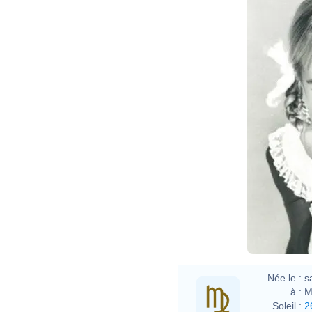
Née le :
s
à :
M
Soleil :
2