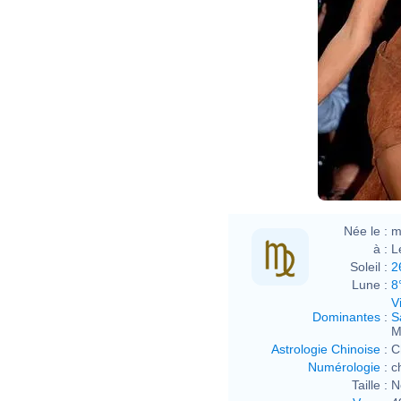
Née le :
m
à :
L
Soleil :
2
Lune :
8
V
Dominantes
:
S
M
Astrologie Chinoise
:
C
Numérologie
:
c
Taille :
N