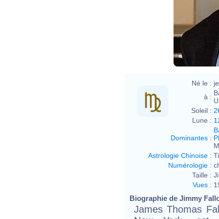
Né le :
j
B
à :
U
Soleil :
2
Lune :
1
B
Dominantes
:
P
M
Astrologie Chinoise
:
T
Numérologie
:
c
Taille :
J
Vues
:
1
Biographie de Jimmy Fallon
James Thomas Fall