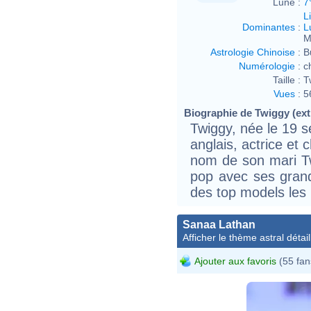
Lune :
7
L
Dominantes
:
L
M
Astrologie Chinoise
:
B
Numérologie
:
c
Taille :
T
Vues
:
5
Biographie de Twiggy (extr
Twiggy, née le 19 
anglais, actrice et
nom de son mari Tw
pop avec ses grand
des top models les
Sanaa Lathan
Afficher le thème astral détail
Ajouter aux favoris
(55 fan