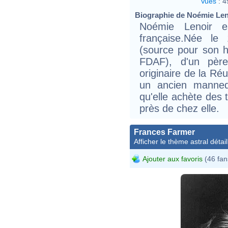
Vues
:
4
Biographie de Noémie Leno
Noémie Lenoir e
française.Née le
(source pour son 
FDAF), d'un père
originaire de la Ré
un ancien manneq
qu'elle achète des
près de chez elle.
Frances Farmer
Afficher le thème astral détail
Ajouter aux favoris
(46 fan