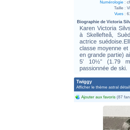
Numérologie
:
c
Taille :
V
Vues
:
6
Biographie de Victoria Silv
Karen Victoria Sil
à Skellefteå, Su
actrice suédoise.El
classe moyenne et a
en grande partie) ai
5' 10½" (1.79 m
passionnée de ski.
Twiggy
Afficher le thème astral détail
Ajouter aux favoris
(87 fan