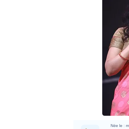
Née le :
m