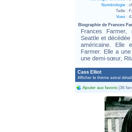
Numérologie
:
c
Taille :
F
Vues
:
4
Biographie de Frances Far
Frances Farmer,
Seattle et décédée 
américaine. Elle e
Farmer. Elle a une
une demi-sœur, Rit
Cass Elliot
Afficher le thème astral détail
Ajouter aux favoris
(36 fan