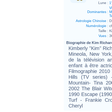
Lune :
1
V
Dominantes
:
M
T
Astrologie Chinoise
:
D
Numérologie
:
c
Taille :
K
Vues
:
3
Biographie de Kim Richard
Kimberly "Kim" Ric
Mineola, New York,
de la télévision 
enfant à être actr
Filmographie 2010
Hills (TV series)
Mountain- Tina 2
2002 The Blair Witc
1990 Escape (1990 
Turf - Frankie Cr
Cheryl