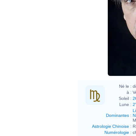
Né le :
d
à :
V
Soleil :
2
Lune :
2
L
Dominantes
:
N
M
Astrologie Chinoise
:
R
Numérologie
:
c