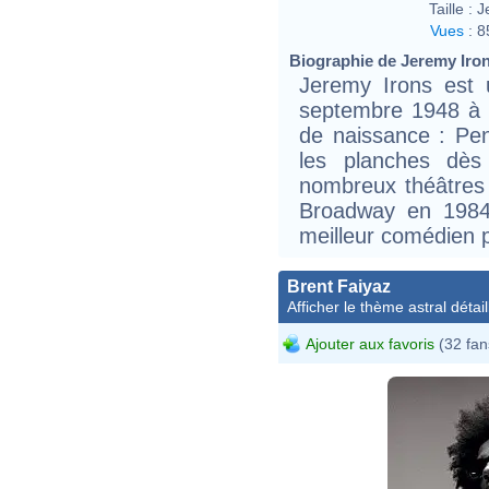
Taille :
J
Vues
:
8
Biographie de Jeremy Irons
Jeremy Irons est 
septembre 1948 à 
de naissance : Pe
les planches dès
nombreux théâtres 
Broadway en 1984 
meilleur comédien 
Brent Faiyaz
Afficher le thème astral détail
Ajouter aux favoris
(32 fan