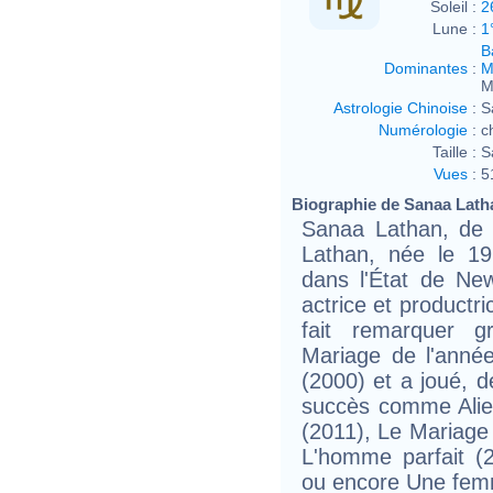
Soleil :
2
Lune :
1
B
Dominantes
:
M
M
Astrologie Chinoise
:
S
Numérologie
:
c
Taille :
S
Vues
:
5
Biographie de Sanaa Latha
Sanaa Lathan, de
Lathan, née le 1
dans l'État de Ne
actrice et productr
fait remarquer 
Mariage de l'anné
(2000) et a joué, 
succès comme Alie
(2011), Le Mariage 
L'homme parfait (2
ou encore Une femm