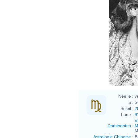
Née le :
v
à :
S
Soleil :
2
Lune :
9
V
Dominantes
:
M
M
Astrologie Chinoise
:
B