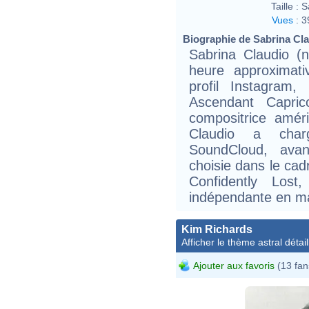
Taille :
S
Vues
:
3
Biographie de Sabrina Clau
Sabrina Claudio (
heure approximat
profil Instagram,
Ascendant Capric
compositrice amér
Claudio a char
SoundCloud, avan
choisie dans le cad
Confidently Lost
indépendante en m
Kim Richards
Afficher le thème astral détail
Ajouter aux favoris
(13 fan