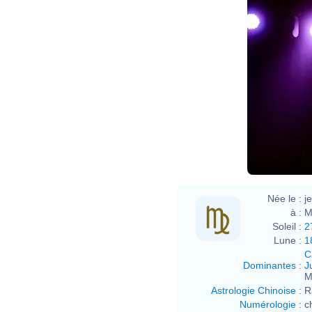
Née le :
j
à :
M
Soleil :
2
Lune :
1
C
Dominantes
:
J
M
Astrologie Chinoise
:
R
Numérologie
:
c