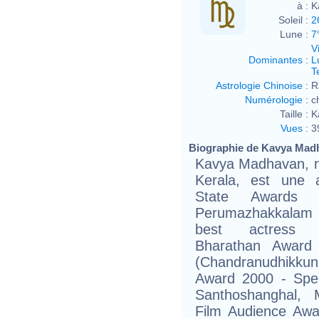
à :
K
Soleil :
2
Lune :
7
V
Dominantes
:
L
T
Astrologie Chinoise
:
R
Numérologie
:
c
Taille :
K
Vues
:
3
Biographie de Kavya Madh
Kavya Madhavan, n
Kerala, est une 
State Awards
Perumazhakkalam 
best actress (
Bharathan Award
(Chandranudhikku
Award 2000 - Spe
Santhoshanghal, 
Film Audience Awa