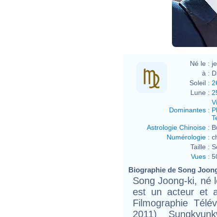
Né le :
j
à :
D
Soleil :
2
Lune :
2
V
Dominantes
:
P
T
Astrologie Chinoise
:
B
Numérologie
:
c
Taille :
S
Vues
:
5
Biographie de Song Joong-
Song Joong-ki, né 
est un acteur et 
Filmographie Télé
2011) Sungkyun