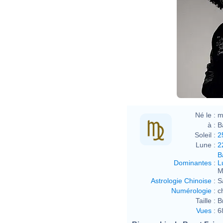
Né le :
m
à :
B
Soleil :
2
Lune :
2
B
Dominantes
:
L
M
Astrologie Chinoise
:
S
Numérologie
:
c
Taille :
B
Vues
:
6