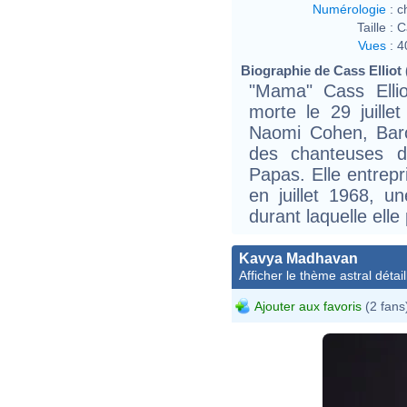
Numérologie
:
c
Taille :
C
Vues
:
4
Biographie de Cass Elliot (
"Mama" Cass Elli
morte le 29 juille
Naomi Cohen, Baro
des chanteuses
Papas. Elle entrepr
en juillet 1968, u
durant laquelle elle
Kavya Madhavan
Afficher le thème astral détail
Ajouter aux favoris
(2 fans