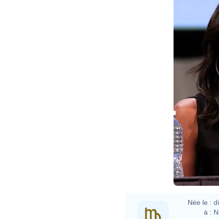
Née le :
d
à :
N