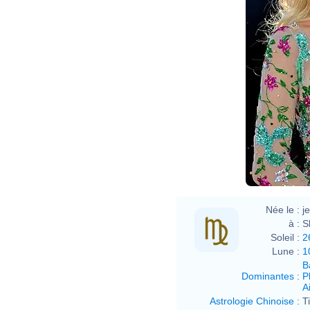
Née le :
j
à :
S
Soleil :
2
Lune :
1
B
Dominantes
:
P
Ai
Astrologie Chinoise
:
T