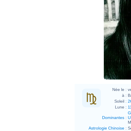
Née le :
v
à :
B
Soleil :
2
Lune :
1
G
Dominantes
:
U
M
Astrologie Chinoise
:
S