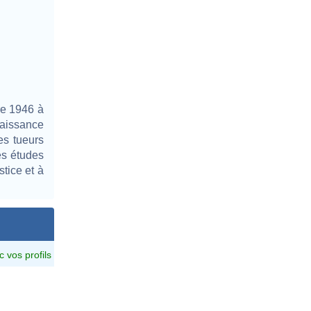
re 1946 à
naissance
es tueurs
des études
stice et à
c vos profils