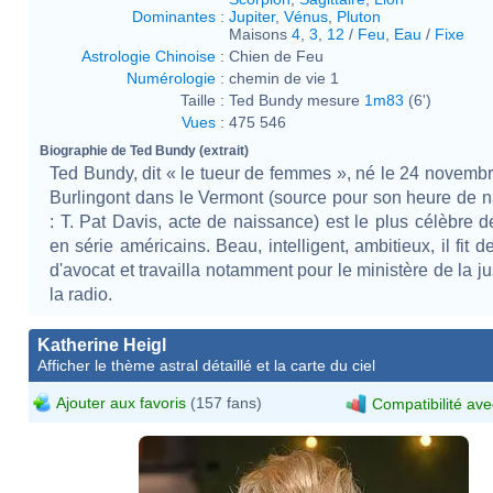
Dominantes
:
Jupiter
,
Vénus
,
Pluton
Maisons
4
,
3
,
12
/
Feu
,
Eau
/
Fixe
Astrologie Chinoise
:
Chien de Feu
Numérologie
:
chemin de vie 1
Taille :
Ted Bundy mesure
1m83
(6')
Vues
:
475 546
Biographie de Ted Bundy (extrait)
Ted Bundy, dit « le tueur de femmes », né le 24 novemb
Burlingont dans le Vermont (source pour son heure de 
: T. Pat Davis, acte de naissance) est le plus célèbre d
en série américains. Beau, intelligent, ambitieux, il fit 
d'avocat et travailla notamment pour le ministère de la ju
la radio.
Katherine Heigl
Afficher le thème astral détaillé et la carte du ciel
Ajouter aux favoris
(157 fans)
Compatibilité ave