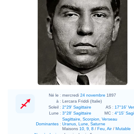
Né le :
mercredi
24 novembre
1897
à :
Lercara Friddi (Italie)
Soleil :
2°29' Sagittaire
AS :
17°16' Ve
Lune :
3°28' Sagittaire
MC :
4°15' Sagi
Sagittaire
,
Scorpion
,
Verseau
Dominantes
:
Uranus
,
Lune
,
Saturne
Maisons
10
,
9
,
8
/
Feu
,
Air
/
Mutable