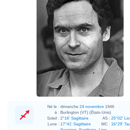
Né le :
dimanche
24 novembre
1946
à :
Burlington (VT) (États-Unis)
Soleil :
2°16' Sagittaire
AS :
25°02' Li
Lune :
17°41' Sagittaire
MC :
16°29' Ta
Scorpion
,
Sagittaire
,
Lion