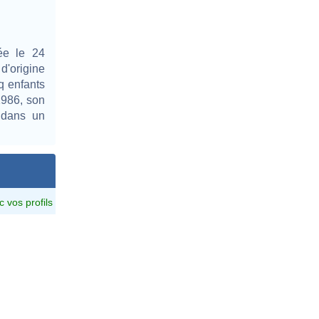
ée le 24
'origine
q enfants
1986, son
 dans un
c vos profils