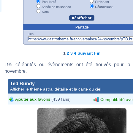
Popularité
Croissant
Année de naissance
Décroissant
Nom
Partage
Lien
1
2
3
4
Suivant
Fin
195 célébrités ou évènements ont été trouvés pour la
novembre.
Ted Bundy
Afficher le thème astral détaillé et la carte du ciel
Ajouter aux favoris
(439 fans)
Compatibilité ave