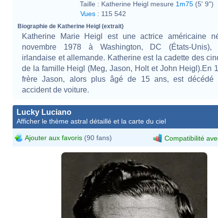
Taille :
Katherine Heigl mesure
1m75
(5' 9")
Vues
:
115 542
Biographie de Katherine Heigl (extrait)
Katherine Marie Heigl est une actrice américaine n
novembre 1978 à Washington, DC (États-Unis), d
irlandaise et allemande. Katherine est la cadette des cin
de la famille Heigl (Meg, Jason, Holt et John Heigl).En 
frère Jason, alors plus âgé de 15 ans, est décédé
accident de voiture.
Lucky Luciano
Afficher le thème astral détaillé et la carte du ciel
Ajouter aux favoris
(90 fans)
Compatibilité ave