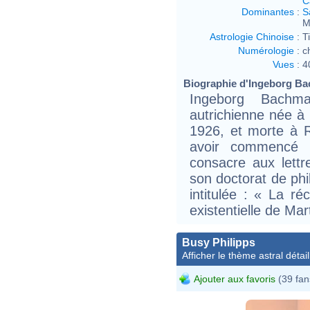
C
Dominantes
:
S
M
Astrologie Chinoise
:
T
Numérologie
:
c
Vues
:
4
Biographie d'Ingeborg Ba
Ingeborg Bachma
autrichienne née à 
1926, et morte à 
avoir commencé d
consacre aux lettre
son doctorat de ph
intitulée : « La ré
existentielle de Ma
Busy Philipps
Afficher le thème astral détail
Ajouter aux favoris
(39 fan