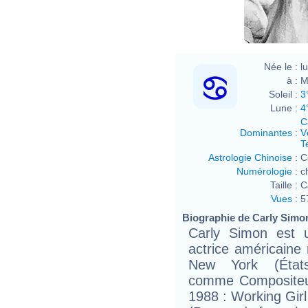
Née le :
l
à :
M
Soleil :
3
Lune :
4
C
Dominantes
:
V
T
Astrologie Chinoise
:
C
Numérologie
:
c
Taille :
C
Vues
:
5
Biographie de Carly Simon 
Carly Simon est u
actrice américaine
New York (États-
comme Compositeur
1988 : Working Girl