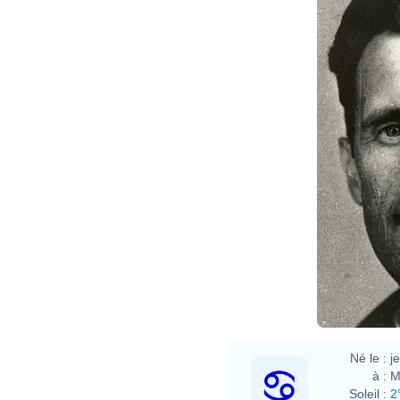
Né le :
j
à :
M
Soleil :
2