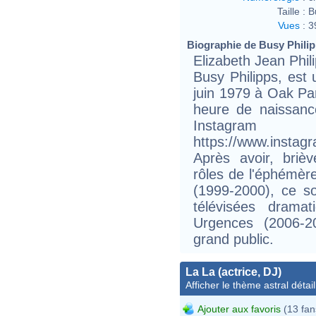
Taille :
B
Vues
:
3
Biographie de Busy Philipp
Elizabeth Jean Phil
Busy Philipps, est 
juin 1979 à Oak Par
heure de naissanc
Instagram
https://www.insta
Après avoir, briè
rôles de l'éphémè
(1999-2000), ce so
télévisées drama
Urgences (2006-2
grand public.
La La (actrice, DJ)
Afficher le thème astral détail
Ajouter aux favoris
(13 fan