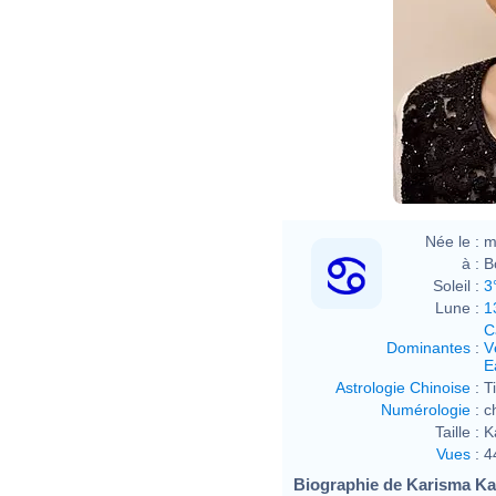
Boll
Née le :
m
à :
B
Soleil :
3
Lune :
1
C
Dominantes
:
V
E
Astrologie Chinoise
:
T
Numérologie
:
c
Taille :
K
Vues
:
4
Biographie de Karisma Kap