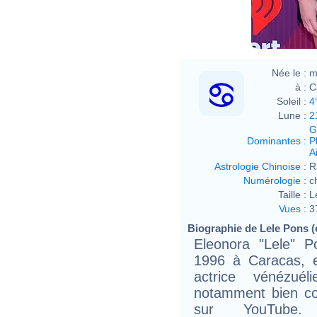
Née le :
m
à :
C
Soleil :
4
Lune :
2
G
Dominantes
:
P
Ai
Astrologie Chinoise
:
R
Numérologie
:
c
Taille :
L
Vues
:
3
Biographie de Lele Pons (e
Eleonora "Lele" 
1996 à Caracas, e
actrice vénézuél
notamment bien co
sur YouTube. 