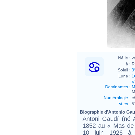
Pau 
Né le :
v
à :
R
Soleil :
3
Lune :
1
V
Dominantes
:
M
M
Numérologie
:
c
Vues
:
5
Biographie d'Antonio Gaud
Antoni Gaudí (né A
1852 au « Mas de 
10 juin 1926 à B