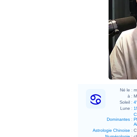
Né le :
m
à :
M
Soleil :
4
Lune :
1
C
Dominantes
:
P
Ai
Astrologie Chinoise
:
C
Numérologie
:
c