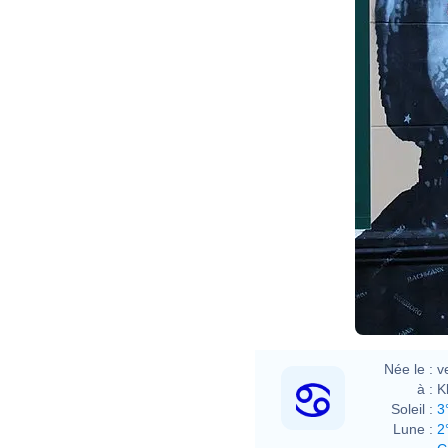
Née le :
v
à :
K
Soleil :
3
Lune :
2