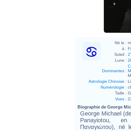
Né le :
m
à :
F
Soleil :
2
Lune :
2
C
Dominantes
:
M
M
Astrologie Chinoise
:
L
Numérologie
:
c
Taille :
G
Vues
:
2
Biographie de George Mich
George Michael (de
Panayiotou, e
Παναγιώτου), né l