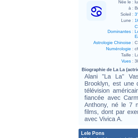
Née le :
l
à :
B
Soleil :
3
Lune :
1
C
Dominantes
:
L
E
Astrologie Chinoise
:
C
Numérologie
:
c
Taille :
L
Vues
:
3
Biographie de La La (actric
Alani "La La" Va
Brooklyn, est une d
télévision américain
fiancée avec Carm
Anthony, né le 7 
films, dont par e
avec Vivica A.
Lele Pons