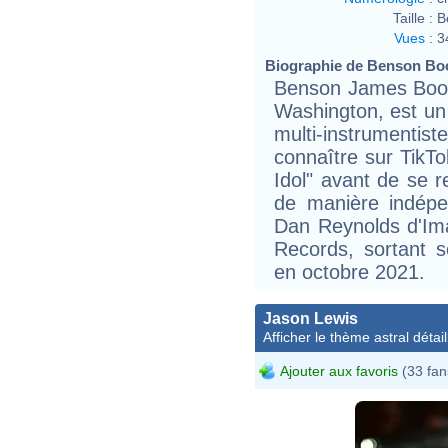
Taille :
B
Vues
:
3
Biographie de Benson Boo
Benson James Boon
Washington, est un 
multi-instrumentist
connaître sur TikTo
Idol" avant de se r
de manière indépe
Dan Reynolds d'Im
Records, sortant 
en octobre 2021.
Jason Lewis
Afficher le thème astral détail
Ajouter aux favoris
(33 fan