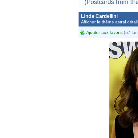
(Postcards from th
Linda Cardellini
Afficher le thème astral détail
Ajouter aux favoris
(57 fan