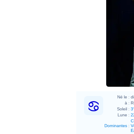
Né le :
d
à :
R
Soleil :
3
Lune :
2
C
Dominantes
:
V
E