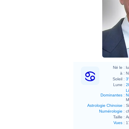
Né le :
l
à :
N
Soleil :
3
Lune :
2
L
Dominantes
:
N
M
Astrologie Chinoise
:
S
Numérologie
:
c
Taille :
A
Vues
:
1