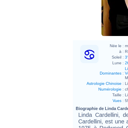
Née le :
m
à :
R
Soleil :
3
Lune :
2
L
Dominantes
:
V
M
Astrologie Chinoise
:
L
Numérologie
:
c
Taille :
L
Vues
:
5
Biographie de Linda Cardell
Linda Cardellini,
Cardellini, est une 
1975 à Redwood Cit