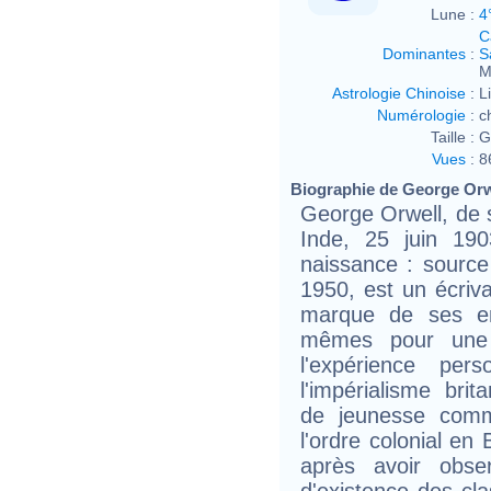
Lune :
4
C
Dominantes
:
S
M
Astrologie Chinoise
:
L
Numérologie
:
c
Taille :
G
Vues
:
8
Biographie de George Orwe
George Orwell, de s
Inde, 25 juin 19
naissance : source
1950, est un écriva
marque de ses en
mêmes pour une 
l'expérience per
l'impérialisme br
de jeunesse comm
l'ordre colonial en 
après avoir obse
d'existence des cl