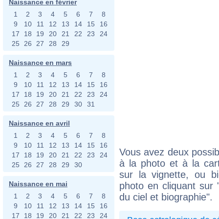
Naissance en février
1
2
3
4
5
6
7
8
9
10
11
12
13
14
15
16
17
18
19
20
21
22
23
24
25
26
27
28
29
Naissance en mars
1
2
3
4
5
6
7
8
9
10
11
12
13
14
15
16
17
18
19
20
21
22
23
24
25
26
27
28
29
30
31
Naissance en avril
1
2
3
4
5
6
7
8
9
10
11
12
13
14
15
16
Vous avez deux possibi
17
18
19
20
21
22
23
24
à la photo et à la car
25
26
27
28
29
30
sur la vignette, ou 
Naissance en mai
photo en cliquant sur 
du ciel et biographie".
1
2
3
4
5
6
7
8
9
10
11
12
13
14
15
16
17
18
19
20
21
22
23
24