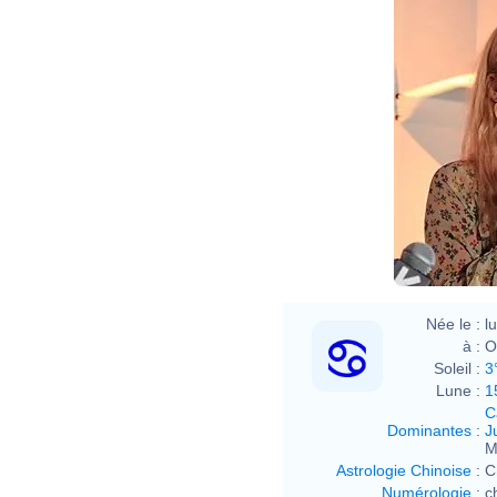
Née le :
l
à :
O
Soleil :
3
Lune :
1
C
Dominantes
:
J
M
Astrologie Chinoise
:
C
Numérologie
:
c