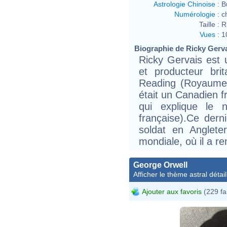
Astrologie Chinoise
:
B
Numérologie
:
c
Taille :
R
Vues
:
1
Biographie de Ricky Gervai
Ricky Gervais est u
et producteur bri
Reading (Royaume-
était un Canadien f
qui explique le 
française).Ce dern
soldat en Anglete
mondiale, où il a r
George Orwell
Afficher le thème astral détail
Ajouter aux favoris
(229 fa