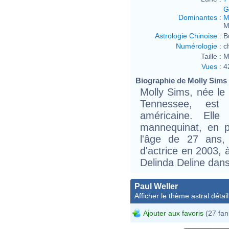
G
Dominantes
:
M
M
Astrologie Chinoise
:
B
Numérologie
:
c
Taille :
M
Vues
:
4
Biographie de Molly Sims (
Molly Sims, née l
Tennessee, est
américaine. Elle
mannequinat, en p
l'âge de 27 ans, 
d'actrice en 2003, 
Delinda Deline dans
Paul Weller
Afficher le thème astral détail
Ajouter aux favoris
(27 fan