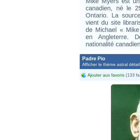
Mike Myers est un 
canadien, né le 
Ontario. La sourc
vient du site libra
de Michael « Mike
en Angleterre. D
nationalité canadie
Padre Pio
Afficher le thème astral détail
Ajouter aux favoris
(133 fa