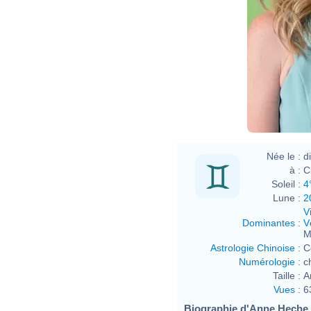
Née le :
d
à :
C
Soleil :
4
Lune :
2
V
Dominantes
:
V
M
Astrologie Chinoise
:
C
Numérologie
:
c
Taille :
A
Vues
:
6
Biographie d'Anne Heche (