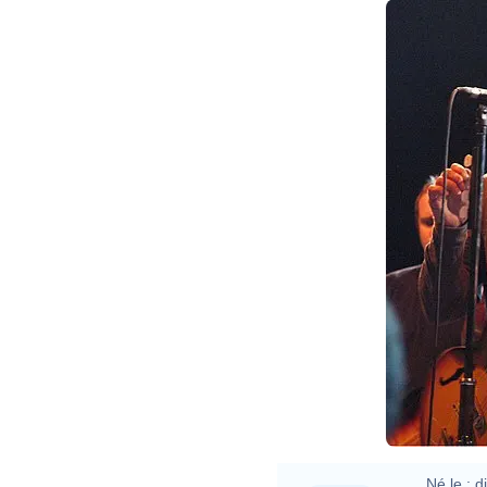
Né le :
d