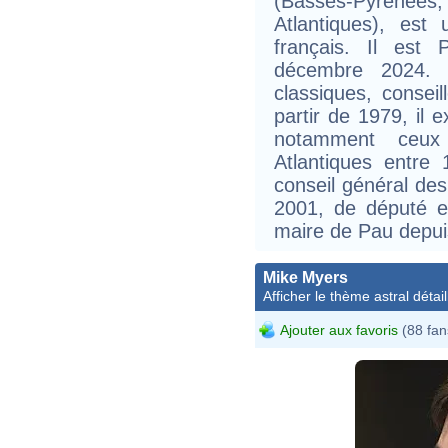
(Basses-Pyréné
Atlantiques), est
français. Il est 
décembre 2024. P
classiques, conseil
partir de 1979, il 
notamment ceux
Atlantiques entre
conseil général de
2001, de député 
maire de Pau depui
Mike Myers
Afficher le thème astral détail
Ajouter aux favoris
(88 fan