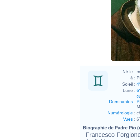
Né le :
m
à :
Pi
Soleil :
4
Lune :
6
G
Dominantes
:
P
M
Numérologie
:
c
Vues
:
6
Biographie de Padre Pio (e
Francesco Forgione,