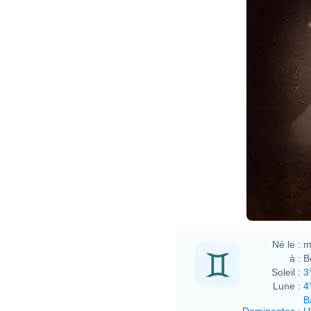
Né le :
m
à :
B
Soleil :
3
Lune :
4
B
Dominantes
:
U