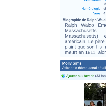
M
Numérologie
:
c
Vues
:
4
Biographie de Ralph Wald
Ralph Waldo Eme
Massachusetts 
Massachusetts)
américain. Le père 
plaint que son fils 
meurt en 1811, alo
Molly Sims
Afficher le thème astral détail
Ajouter aux favoris
(33 fan