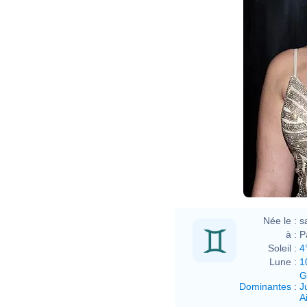
Née le :
s
à :
P
Soleil :
4
Lune :
1
G
Dominantes
:
J
Ai