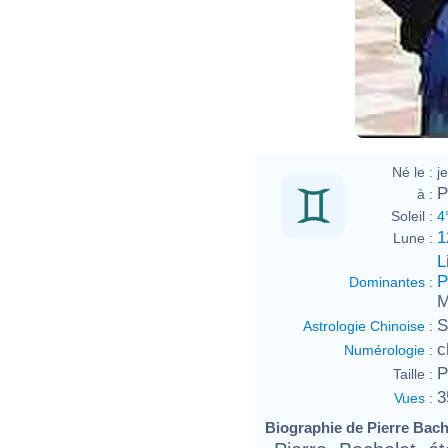
Né le :
j
P
à :
Soleil :
4
1
Lune :
L
P
Dominantes
:
M
S
Astrologie Chinoise
:
c
Numérologie
:
P
Taille :
3
Vues
:
Biographie de Pierre Bache