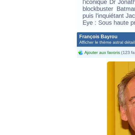
l'iconique Dr Jonat
blockbuster Batma
puis l'inquiétant Ja
Eye : Sous haute p
François Bayrou
Afficher le thème astral détail
Ajouter aux favoris
(123 fa