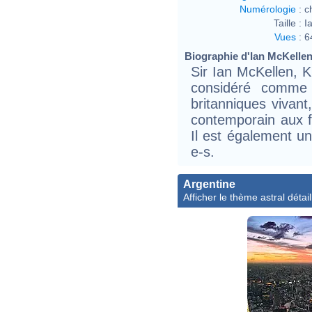
Numérologie
:
c
Taille :
I
Vues
:
6
Biographie d'Ian McKellen 
Sir Ian McKellen, K
considéré comme 
britanniques vivant
contemporain aux fi
Il est également un
e-s.
Argentine
Afficher le thème astral détail