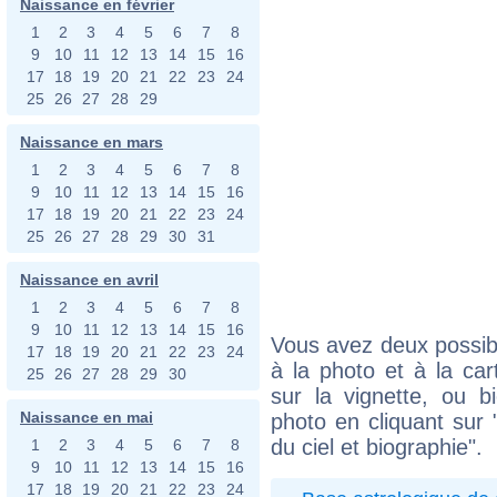
Naissance en février
1
2
3
4
5
6
7
8
9
10
11
12
13
14
15
16
17
18
19
20
21
22
23
24
25
26
27
28
29
Naissance en mars
1
2
3
4
5
6
7
8
9
10
11
12
13
14
15
16
17
18
19
20
21
22
23
24
25
26
27
28
29
30
31
Naissance en avril
1
2
3
4
5
6
7
8
9
10
11
12
13
14
15
16
Vous avez deux possibi
17
18
19
20
21
22
23
24
à la photo et à la car
25
26
27
28
29
30
sur la vignette, ou 
Naissance en mai
photo en cliquant sur 
du ciel et biographie".
1
2
3
4
5
6
7
8
9
10
11
12
13
14
15
16
17
18
19
20
21
22
23
24