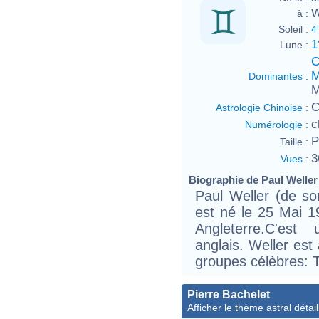
W
à :
Soleil :
4
1
Lune :
C
M
Dominantes
:
M
C
Astrologie Chinoise
:
c
Numérologie
:
P
Taille :
3
Vues
:
Biographie de Paul Weller 
Paul Weller (de so
est né le 25 Mai 
Angleterre.C'est
anglais. Weller est 
groupes célèbres: 
Pierre Bachelet
Afficher le thème astral détail