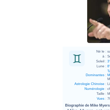
Né le :
s
à :
S
Soleil :
3
Lune :
8
T
Dominantes
:
M
M
Astrologie Chinoise
:
L
Numérologie
:
c
Taille :
M
Vues
:
7
Biographie de Mike Myers 