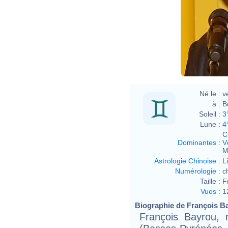
Né le :
v
à :
B
Soleil :
3
Lune :
4
C
Dominantes
:
V
M
Astrologie Chinoise
:
L
Numérologie
:
c
Taille :
F
Vues
:
1
Biographie de François Ba
François Bayrou,