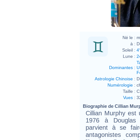
Né le :
m
à :
D
Soleil :
4
Lune :
2
T
Dominantes
:
U
F
Astrologie Chinoise
:
D
Numérologie
:
c
Taille :
C
Vues
:
3
Biographie de Cillian Murp
Cillian Murphy est 
1976 à Douglas 
parvient à se fai
antagonistes comp