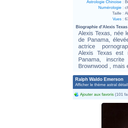
Astrologie Chinoise
:
B
Numérologie
:
c
Taille :
A
Vues
:
6
Biographie d'Alexis Texas 
Alexis Texas, née l
de Panama, élevé
actrice pornogra
Alexis Texas est 
Panama, inscrite 
Brownwood , mais e
Ralph Waldo Emerson
Afficher le thème astral détail
Ajouter aux favoris
(101 fa