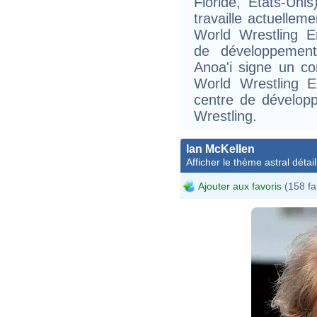
Floride, États-Uni
travaille actuellem
World Wrestling En
de développement
Anoa'i signe un c
World Wrestling E
centre de dévelop
Wrestling.
Ian McKellen
Afficher le thème astral détail
Ajouter aux favoris
(158 fa