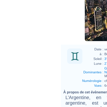
Date :
v
à :
B
Soleil :
3
Lune :
2
G
Dominantes
:
N
M
Numérologie
:
c
Vues
:
6
À propos de cet évèneme
L’Argentine, en
argentine, est