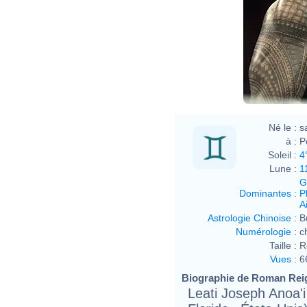
Né le :
s
à :
P
Soleil :
4
Lune :
1
G
Dominantes
:
P
Ai
Astrologie Chinoise
:
B
Numérologie
:
c
Taille :
R
Vues
:
6
Biographie de Roman Reign
Leati Joseph Anoa'i