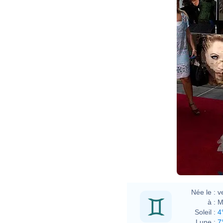
Née le :
v
à :
M
Soleil :
4
Lune :
7