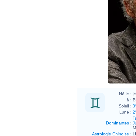
Né le :
j
à :
B
Soleil :
3
Lune :
2
T
Dominantes
:
J
M
Astrologie Chinoise
:
L