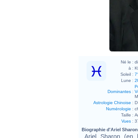
Helen
Né le :
d
à :
K
Soleil :
7
Lune :
2
P
Dominantes
:
V
M
Astrologie Chinoise
:
D
Numérologie
:
c
Taille :
A
Vues
:
3
Biographie d'Ariel Sharon 
Ariel Sharon (en hébreu : שרון