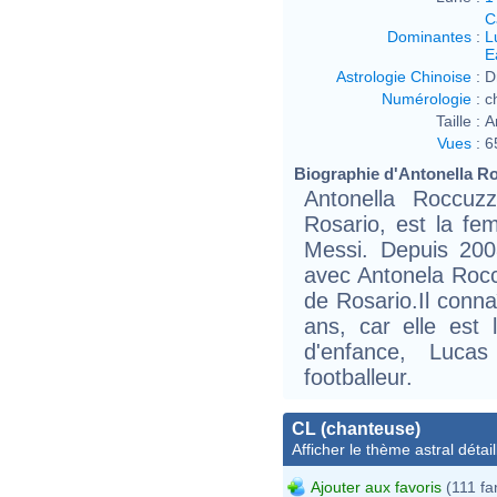
C
Dominantes
:
L
E
Astrologie Chinoise
:
D
Numérologie
:
c
Taille :
A
Vues
:
6
Biographie d'Antonella Ro
Antonella Roccuz
Rosario, est la fe
Messi. Depuis 2008
avec Antonela Rocc
de Rosario.Il conna
ans, car elle est
d'enfance, Lucas
footballeur.
CL (chanteuse)
Afficher le thème astral détail
Ajouter aux favoris
(111 fa