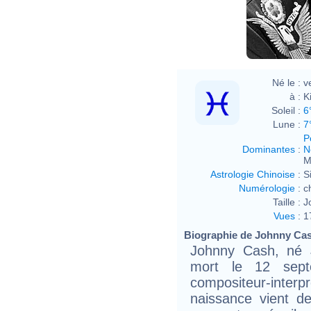
Né le :
v
à :
K
Soleil :
6
Lune :
7
P
Dominantes
:
N
M
Astrologie Chinoise
:
S
Numérologie
:
c
Taille :
J
Vues
:
1
Biographie de Johnny Cash
Johnny Cash, né J
mort le 12 sept
compositeur-inte
naissance vient d