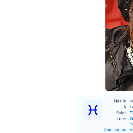
Née le :
v
à :
L
Soleil :
7
Lune :
2
T
Dominantes
:
V