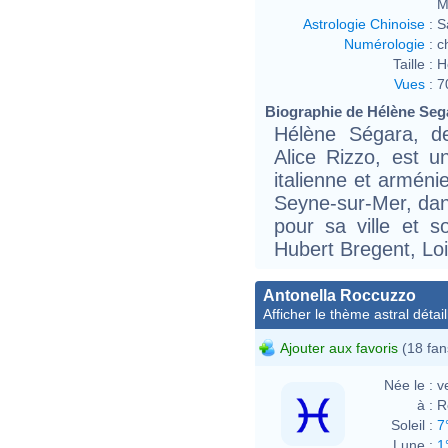
M
Astrologie Chinoise
:
S
Numérologie
:
c
Taille :
H
Vues
:
7
Biographie de Hélène Sega
Hélène Ségara, d
Alice Rizzo, est u
italienne et arméni
Seyne-sur-Mer, dan
pour sa ville et 
Hubert Bregent, Lo
Antonella Roccuzzo
Afficher le thème astral détail
Ajouter aux favoris
(18 fan
Née le :
v
à :
R
Soleil :
7
Lune :
1