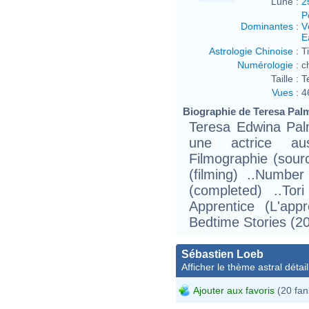
Lune :
2
P
Dominantes
:
V
E
Astrologie Chinoise
:
T
Numérologie
:
c
Taille :
T
Vues
:
4
Biographie de Teresa Palme
Teresa Edwina Palm
une actrice au
Filmographie (sou
(filming) ..Numbe
(completed) ..Tor
Apprentice (L'app
Bedtime Stories (20
Sébastien Loeb
Afficher le thème astral détail
Ajouter aux favoris
(20 fan