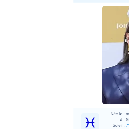
Née le :
m
à :
S
Soleil :
7