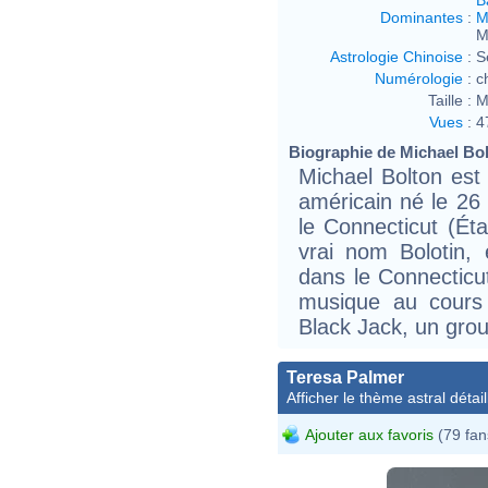
Dominantes
:
M
M
Astrologie Chinoise
:
S
Numérologie
:
c
Taille :
M
Vues
:
4
Biographie de Michael Bolt
Michael Bolton est
américain né le 26
le Connecticut (Éta
vrai nom Bolotin
dans le Connecticut
musique au cours
Black Jack, un gro
Teresa Palmer
Afficher le thème astral détail
Ajouter aux favoris
(79 fan