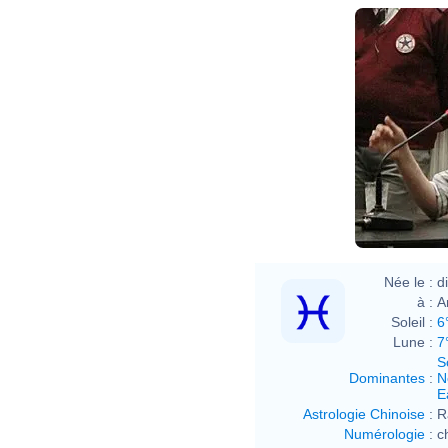
Née le :
d
à :
A
Soleil :
6
Lune :
7
S
Dominantes
:
N
E
Astrologie Chinoise
:
R
Numérologie
:
c