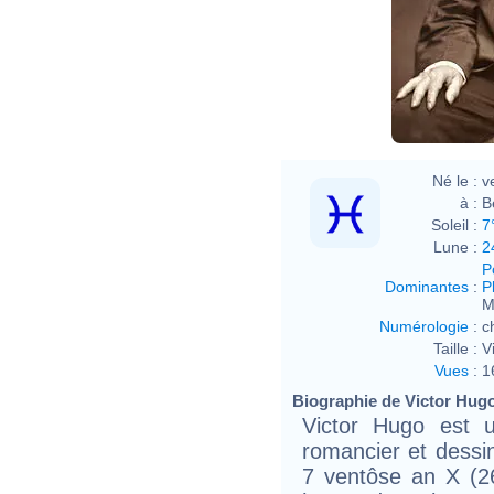
Étien
Né le :
v
à :
B
Soleil :
7
Lune :
2
P
Dominantes
:
P
M
Numérologie
:
c
Taille :
V
Vues
:
1
Biographie de Victor Hugo 
Victor Hugo est u
romancier et dessin
7 ventôse an X (2