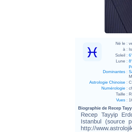
Né le :
v
à :
I
Soleil :
6
Lune :
8
P
Dominantes
:
S
M
Astrologie Chinoise
:
C
Numérologie
:
c
Taille :
R
Vues
:
1
Biographie de Recep Tayyi
Recep Tayyip Erd
Istanbul (source 
http://www.astrolo