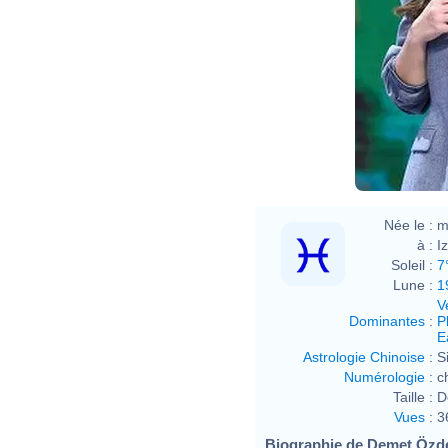
Née le :
m
à :
I
Soleil :
7
Lune :
1
V
Dominantes
:
P
E
Astrologie Chinoise
:
S
Numérologie
:
c
Taille :
D
Vues
:
3
Biographie de Demet Özdem