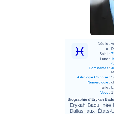
Née le :
v
à :
D
Soleil :
7
Lune :
1
S
Dominantes
:
J
M
Astrologie Chinoise
:
S
Numérologie
:
c
Taille :
E
Vues
:
1
Biographie d'Erykah Badu 
Erykah Badu, née E
Dallas aux États-U