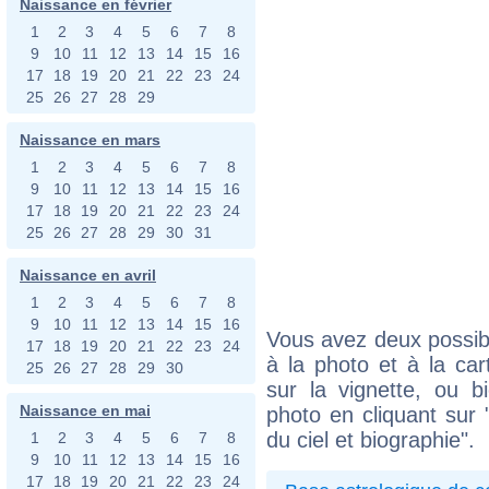
Naissance en février
1
2
3
4
5
6
7
8
9
10
11
12
13
14
15
16
17
18
19
20
21
22
23
24
25
26
27
28
29
Naissance en mars
1
2
3
4
5
6
7
8
9
10
11
12
13
14
15
16
17
18
19
20
21
22
23
24
25
26
27
28
29
30
31
Naissance en avril
1
2
3
4
5
6
7
8
9
10
11
12
13
14
15
16
Vous avez deux possibi
17
18
19
20
21
22
23
24
à la photo et à la car
25
26
27
28
29
30
sur la vignette, ou 
Naissance en mai
photo en cliquant sur 
du ciel et biographie".
1
2
3
4
5
6
7
8
9
10
11
12
13
14
15
16
17
18
19
20
21
22
23
24