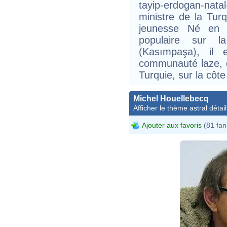
tayip-erdogan-nat
ministre de la Tur
jeunesse Né en 
populaire sur la
(Kasımpaşa), il 
communauté laze, or
Turquie, sur la côte
Michel Houellebecq
Afficher le thème astral détail
Ajouter aux favoris
(81 fan