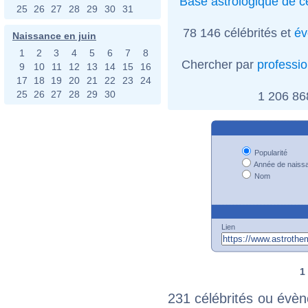
Base astrologique de cé
25
26
27
28
29
30
31
78 146 célébrités et
év
Naissance en juin
1
2
3
4
5
6
7
8
Chercher par
professi
9
10
11
12
13
14
15
16
17
18
19
20
21
22
23
24
25
26
27
28
29
30
1 206 8
Popularité
Année de naiss
Nom
Lien
1
231 célébrités ou évèn