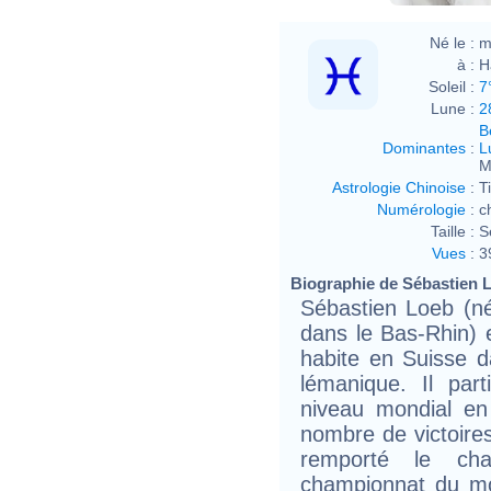
Né le :
m
à :
H
Soleil :
7
Lune :
2
B
Dominantes
:
L
M
Astrologie Chinoise
:
T
Numérologie
:
c
Taille :
S
Vues
:
3
Biographie de Sébastien L
Sébastien Loeb (n
dans le Bas-Rhin) es
habite en Suisse d
lémanique. Il par
niveau mondial en
nombre de victoires
remporté le ch
championnat du m