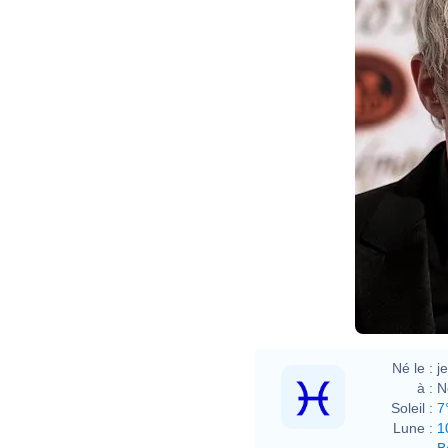
Né le :
j
à :
N
Soleil :
7
Lune :
1
B