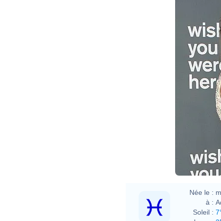
Eva R
Née le :
m
à :
A
Soleil :
7