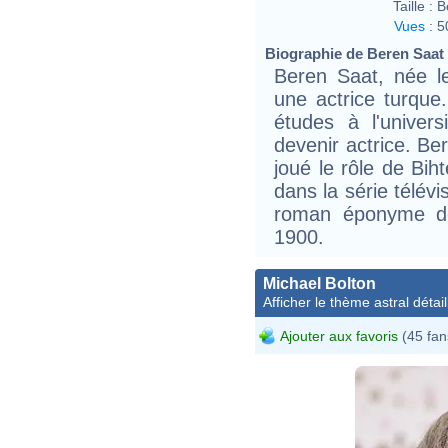
Taille :
B
Vues
:
5
Biographie de Beren Saat (
Beren Saat, née l
une actrice turque.
études à l'univer
devenir actrice. Be
joué le rôle de Bih
dans la série télév
roman éponyme de 
1900.
Michael Bolton
Afficher le thème astral détail
Ajouter aux favoris
(45 fan