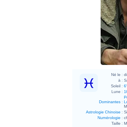
Né le :
d
à :
S
Soleil :
6
Lune :
1
P
Dominantes
:
L
M
Astrologie Chinoise
:
S
Numérologie
:
c
Taille :
M