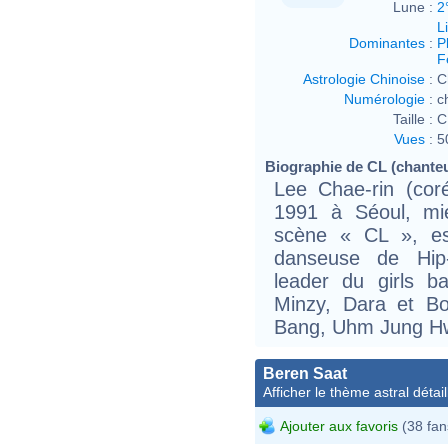
Lune :
2
L
Dominantes
:
P
F
Astrologie Chinoise
:
C
Numérologie
:
c
Taille :
C
Vues
:
5
Biographie de CL (chanteus
Lee Chae-rin (co
1991 à Séoul, m
scène « CL », es
danseuse de Hip-
leader du girls 
Minzy, Dara et Bo
Bang, Uhm Jung Hw
Beren Saat
Afficher le thème astral détail
Ajouter aux favoris
(38 fan