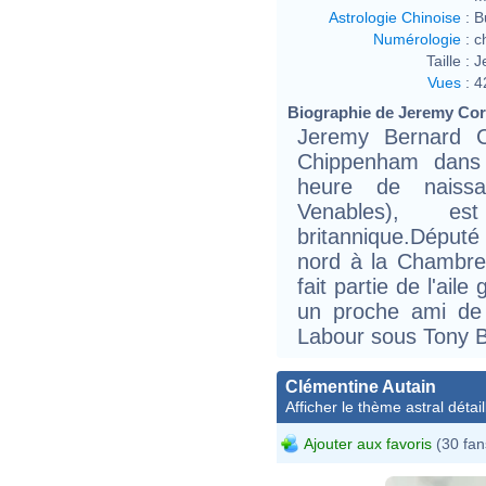
Astrologie Chinoise
:
B
Numérologie
:
c
Taille :
J
Vues
:
4
Biographie de Jeremy Corb
Jeremy Bernard 
Chippenham dans 
heure de naiss
Venables), e
britannique.Député 
nord à la Chambre
fait partie de l'aile
un proche ami de
Labour sous Tony Bl
Clémentine Autain
Afficher le thème astral détail
Ajouter aux favoris
(30 fan