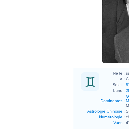
Né le :
s
à :
C
Soleil :
5
Lune :
2
G
Dominantes
:
M
M
Astrologie Chinoise
:
S
Numérologie
:
c
Vues
:
4