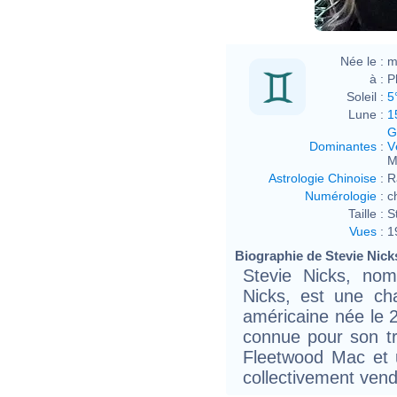
Née le :
m
à :
P
Soleil :
5
Lune :
1
G
Dominantes
:
V
M
Astrologie Chinoise
:
R
Numérologie
:
c
Taille :
S
Vues
:
1
Biographie de Stevie Nicks
Stevie Nicks, no
Nicks, est une ch
américaine née le 
connue pour son tr
Fleetwood Mac et u
collectivement vend