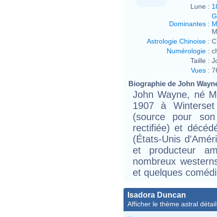
Lune :
1
G
Dominantes
:
M
M
Astrologie Chinoise
:
C
Numérologie
:
c
Taille :
J
Vues
:
7
Biographie de John Wayne 
John Wayne, né Ma
1907 à Winterset 
(source pour son
rectifiée) et décé
(États-Unis d'Améri
et producteur am
nombreux westerns, 
et quelques comédi
Isadora Duncan
Afficher le thème astral détail