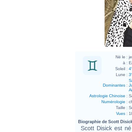
Né le :
j
à :
E
Soleil :
4
Lune :
3
S
Dominantes
:
J
Ai
Astrologie Chinoise
:
S
Numérologie
:
c
Taille :
S
Vues
:
1
Biographie de Scott Disick 
Scott Disick est né