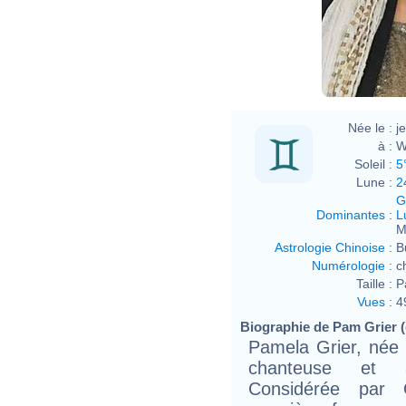
Née le :
j
à :
W
Soleil :
5
Lune :
2
G
Dominantes
:
L
M
Astrologie Chinoise
:
B
Numérologie
:
c
Taille :
P
Vues
:
4
Biographie de Pam Grier (e
Pamela Grier, née 
chanteuse et ar
Considérée par 