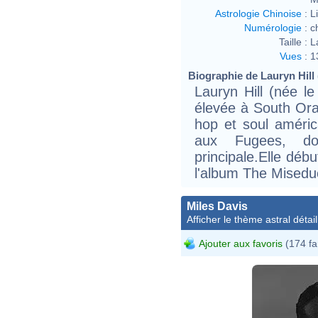
Astrologie Chinoise
:
L
Numérologie
:
c
Taille :
L
Vues
:
1
Biographie de Lauryn Hill (
Lauryn Hill (née 
élevée à South Ora
hop et soul américa
aux Fugees, do
principale.Elle déb
l'album The Miseduc
Miles Davis
Afficher le thème astral détail
Ajouter aux favoris
(174 fa