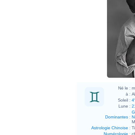
Sha
Né le :
m
à :
A
Soleil :
4
Lune :
2
G
Dominantes
:
N
M
Astrologie Chinoise
:
T
Numérologie
:
c