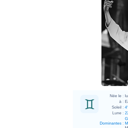
Née le :
l
à :
E
Soleil :
4
Lune :
2
G
Dominantes
:
M
M