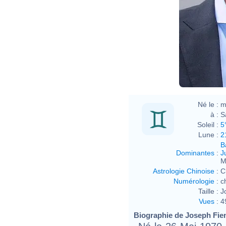
Né le :
m
à :
S
Soleil :
5
Lune :
2
B
Dominantes
:
J
M
Astrologie Chinoise
:
C
Numérologie
:
c
Taille :
J
Vues
:
4
Biographie de Joseph Fien