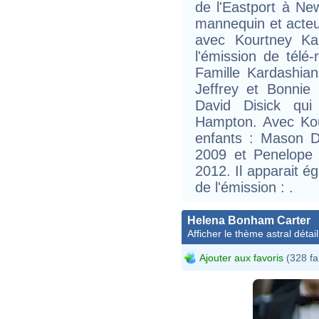
de l'Eastport à New
mannequin et acteur
avec Kourtney Kar
l'émission de télé-
Famille Kardashian 
Jeffrey et Bonnie D
David Disick qui
Hampton. Avec Kou
enfants : Mason D
2009 et Penelope S
2012. Il apparait é
de l'émission : .
Helena Bonham Carter
Afficher le thème astral détail
Ajouter aux favoris
(328 fa