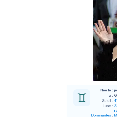
Née le :
j
à :
G
Soleil :
4
Lune :
2
G
Dominantes
:
M