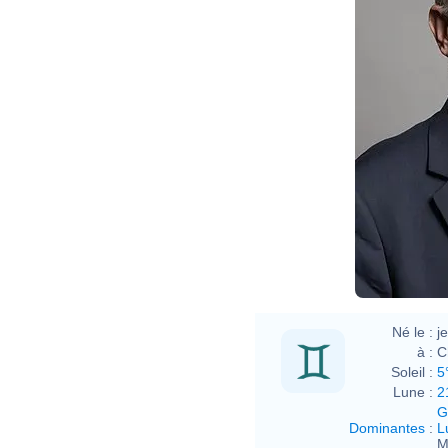
Né le :
j
à :
C
Soleil :
5
Lune :
2
G
Dominantes
:
L
M