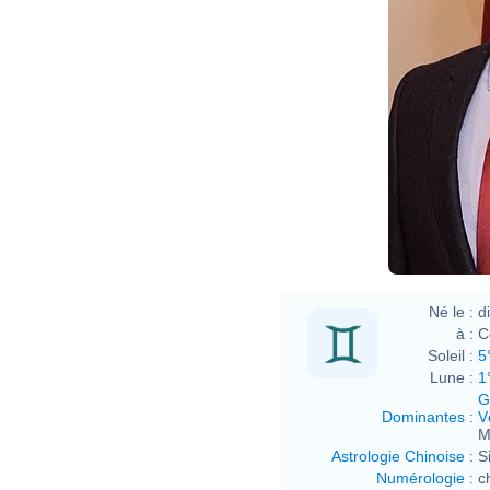
Né le :
d
à :
C
Soleil :
5
Lune :
1
G
Dominantes
:
V
M
Astrologie Chinoise
:
S
Numérologie
:
c