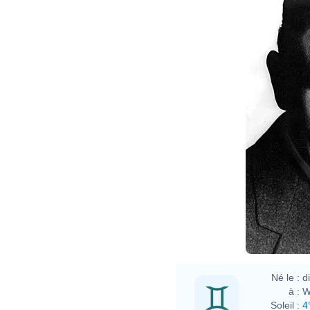
Né le :
d
à :
W
Soleil :
4