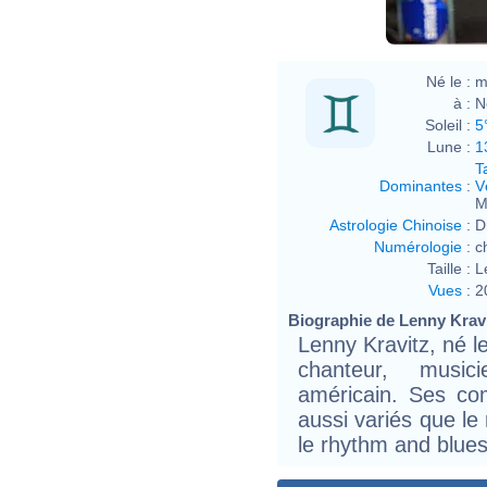
Né le :
m
à :
N
Soleil :
5
Lune :
1
T
Dominantes
:
V
M
Astrologie Chinoise
:
D
Numérologie
:
c
Taille :
L
Vues
:
2
Biographie de Lenny Kravit
Lenny Kravitz, né l
chanteur, music
américain. Ses co
aussi variés que le
le rhythm and blues,