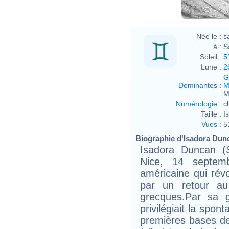
Née le :
s
à :
S
Soleil :
5
Lune :
2
G
Dominantes
:
M
M
Numérologie
:
c
Taille :
I
Vues
:
5
Biographie d'Isadora Dunc
Isadora Duncan (
Nice, 14 septem
américaine qui révo
par un retour au
grecques.Par sa g
privilégiait la spont
premières bases d