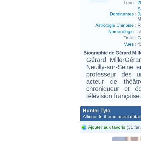
Lune :
2
S
Dominantes
:
J
M
Astrologie Chinoise
:
R
Numérologie
:
c
Taille :
G
Vues
:
4
Biographie de Gérard Mille
Gérard MillerGérar
Neuilly-sur-Seine 
professeur des uni
acteur de théât
chroniqueur et éd
télévision française
Hunter Tylo
Afficher le thème astral détail
Ajouter aux favoris
(31 fan