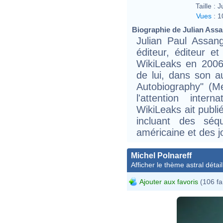
Taille :
J
Vues
:
1
Biographie de Julian Assan
Julian Paul Assang
éditeur, éditeur et
WikiLeaks en 2006
de lui, dans son a
Autobiography" (Mel
l'attention inte
WikiLeaks ait publi
incluant des séq
américaine et des jo
Michel Polnareff
Afficher le thème astral détail
Ajouter aux favoris
(106 fa