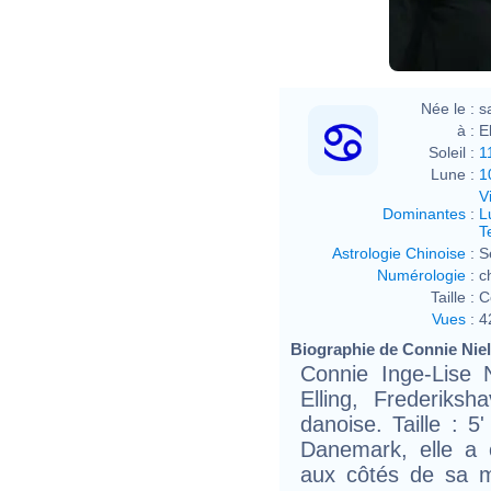
Née le :
s
à :
E
Soleil :
1
Lune :
1
V
Dominantes
:
L
T
Astrologie Chinoise
:
S
Numérologie
:
c
Taille :
C
Vues
:
4
Biographie de Connie Niels
Connie Inge-Lise N
Elling, Frederiks
danoise. Taille : 
Danemark, elle a 
aux côtés de sa m