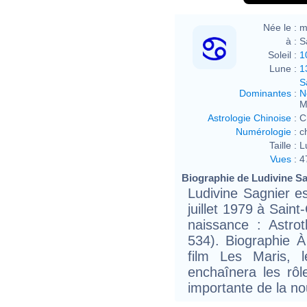
Née le :
m
à :
S
Soleil :
1
Lune :
1
S
Dominantes
:
N
M
Astrologie Chinoise
:
C
Numérologie
:
c
Taille :
L
Vues
:
4
Biographie de Ludivine Sag
Ludivine Sagnier es
juillet 1979 à Sain
naissance : Astro
534). Biographie À
film Les Maris, 
enchaînera les rôl
importante de la no