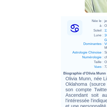
Née le :
j
à :
O
Soleil :
1
Lune :
1
G
Dominantes
:
V
M
Astrologie Chinoise
:
S
Numérologie
:
c
Taille :
O
Vues
:
7
Biographie d'Olivia Munn (
Olivia Munn, née Li
Oklahoma (source 
son compte Twitte
Ascendant soit 
l'intéressée l'indiq
et une personnalité 