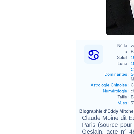
Né le :
v
à :
P
Soleil :
1
Lune :
1
C
Dominantes
:
S
M
Astrologie Chinoise
:
C
Numérologie
:
c
Taille :
E
Vues
:
5
Biographie d'Eddy Mitchell
Claude Moine dit Edd
Paris (source pour
Geslain, acte n° 46