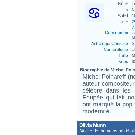
Né le :
l
à :
N
Soleil :
1
Lune :
2
C
Dominantes
:
J
M
Astrologie Chinoise
:
S
Numérologie
:
c
Taille :
M
Vues
:
8
Biographie de Michel Polna
Michel Polnareff (né
auteur-composite
célèbre dans les
Poupée qui fait n
ont marqué la pop f
modernité.
Olivia Munn
Afficher le thème astral détail