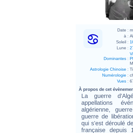
Date :
m
à :
A
Soleil :
1
Lune :
2
V
Dominantes
:
P
M
Astrologie Chinoise
:
T
Numérologie
:
c
Vues
:
6
À propos de cet évèneme
La guerre d’Alg
appellations évé
algérienne, guerr
guerre de libératio
qui s'est déroulé d
française depuis 