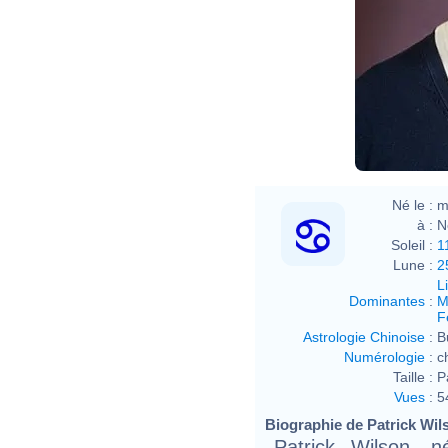
Né le :
m
à :
N
Soleil :
1
Lune :
2
L
Dominantes
:
M
F
Astrologie Chinoise
:
B
Numérologie
:
c
Taille :
P
Vues
:
5
Biographie de Patrick Wils
Patrick Wilson, n