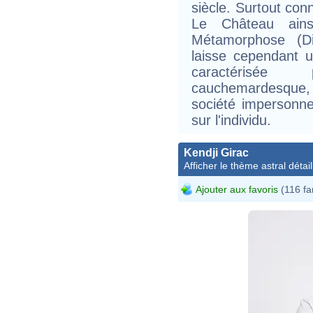
siècle. Surtout co
Le Château ain
Métamorphose (Di
laisse cependant 
caractérisé
cauchemardesque, si
société impersonne
sur l'individu.
Kendji Girac
Afficher le thème astral détail
Ajouter aux favoris
(116 fa