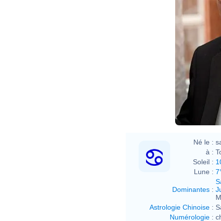
Né le :
s
à :
T
Soleil :
1
Lune :
7
S
Dominantes
:
J
M
Astrologie Chinoise
:
S
Numérologie
:
c