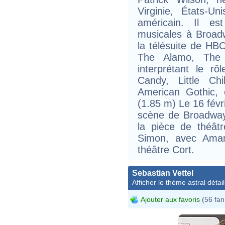
Virginie, États-U
américain. Il e
musicales à Broad
la télésuite de HBO
The Alamo, The
interprétant le r
Candy, Little Chi
American Gothic, e
(1.85 m) Le 16 févri
scène de Broadway
la pièce de théât
Simon, avec Aman
théâtre Cort.
Sebastian Vettel
Afficher le thème astral détail
Ajouter aux favoris
(56 fan