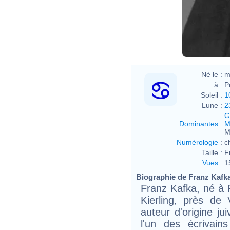
http
Né le :
m
à :
P
Soleil :
1
Lune :
2
G
Dominantes
:
M
M
Numérologie
:
c
Taille :
F
Vues
:
1
Biographie de Franz Kafka 
Franz Kafka, né à P
Kierling, près de
auteur d'origine ju
l'un des écrivai