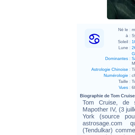
Né le :
m
à :
S
Soleil :
1
Lune :
2
G
Dominantes
:
S
M
Astrologie Chinoise
:
T
Numérologie
:
c
Taille :
T
Vues
:
6
Biographie de Tom Cruise 
Tom Cruise, de 
Mapother IV, (3 jui
York (source po
astrosage.com q
(Tendulkar) comme