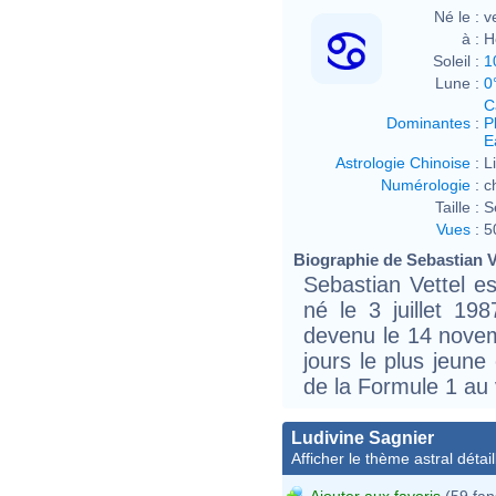
Né le :
v
à :
H
Soleil :
1
Lune :
0
C
Dominantes
:
P
E
Astrologie Chinoise
:
L
Numérologie
:
c
Taille :
S
Vues
:
5
Biographie de Sebastian Ve
Sebastian Vettel es
né le 3 juillet 1
devenu le 14 nove
jours le plus jeune
de la Formule 1 au 
Ludivine Sagnier
Afficher le thème astral détail
Ajouter aux favoris
(59 fan