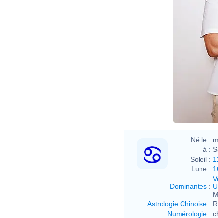
Né le :
m
à :
S
Soleil :
1
Lune :
1
V
Dominantes
:
U
M
Astrologie Chinoise
:
R
Numérologie
:
c