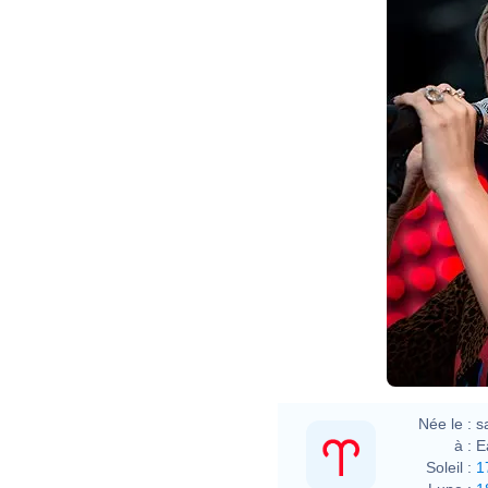
Née le :
s
à :
E
Soleil :
1