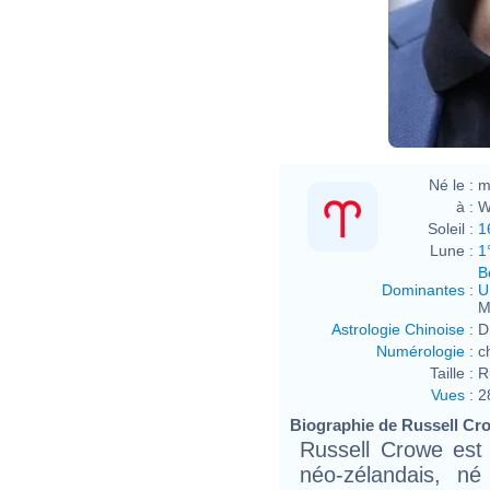
Né le :
m
à :
W
Soleil :
1
Lune :
1
B
Dominantes
:
U
M
Astrologie Chinoise
:
D
Numérologie
:
c
Taille :
R
Vues
:
2
Biographie de Russell Cro
Russell Crowe est
néo-zélandais, né