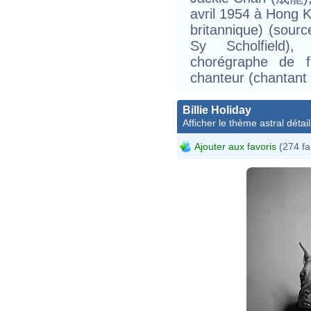
avril 1954 à Hong K
britannique) (sour
Sy Scholfield),
chorégraphe de f
chanteur (chantant 
Billie Holiday
Afficher le thème astral détail
Ajouter aux favoris
(274 fa