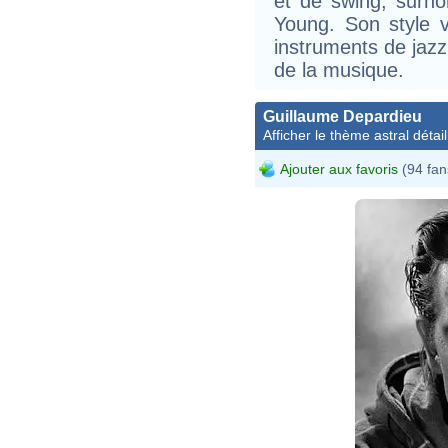
et de swing, surn
Young. Son style v
instruments de jazz
de la musique.
Guillaume Depardieu
Afficher le thème astral détail
Ajouter aux favoris
(94 fan
DEP
24x3
Harc
Mater