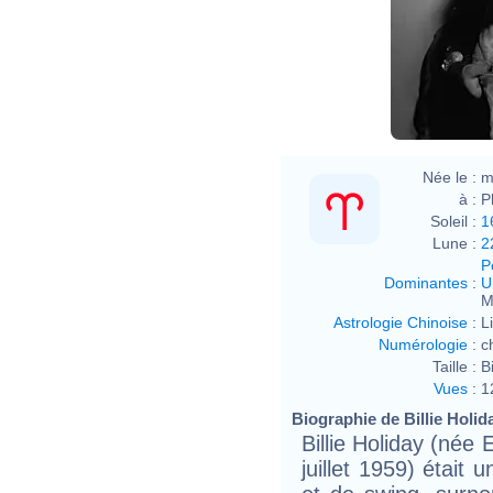
Née le :
m
à :
P
Soleil :
1
Lune :
2
P
Dominantes
:
U
M
Astrologie Chinoise
:
L
Numérologie
:
c
Taille :
B
Vues
:
1
Biographie de Billie Holida
Billie Holiday (née
juillet 1959) était