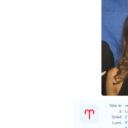
Née le :
v
à :
L
Soleil :
1
Lune :
9