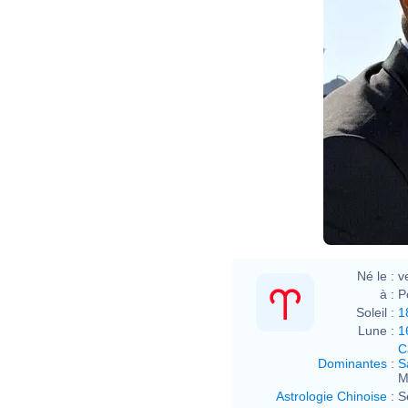
Né le :
v
à :
P
Soleil :
1
Lune :
1
C
Dominantes
:
S
M
Astrologie Chinoise
:
S