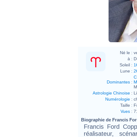
Né le :
v
à :
D
Soleil :
1
Lune :
2
C
Dominantes
:
M
M
Astrologie Chinoise
:
L
Numérologie
:
c
Taille :
F
Vues
:
7
Biographie de Francis For
Francis Ford Copp
réalisateur, scén