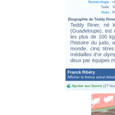
Numérologie
:
c
Taille :
T
Vues
:
5
Biographie de Teddy Riner 
Teddy Riner, né l
(Guadeloupe), est 
les plus de 100 kg. 
l’histoire du judo,
monde, cinq titre
médailles d’or olymp
deux par équipes m
Franck Ribéry
Afficher le thème astral détail
Ajouter aux favoris
(27 fan