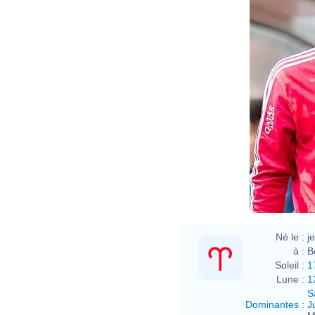
Né le :
j
à :
B
Soleil :
1
Lune :
1
S
Dominantes
:
J