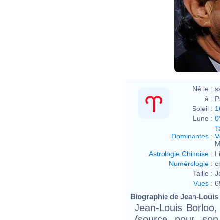
Né le :
s
à :
P
Soleil :
1
Lune :
0
T
Dominantes
:
V
M
Astrologie Chinoise
:
L
Numérologie
:
c
Taille :
J
Vues
:
6
Biographie de Jean-Louis 
Jean-Louis Borloo, 
(source pour son