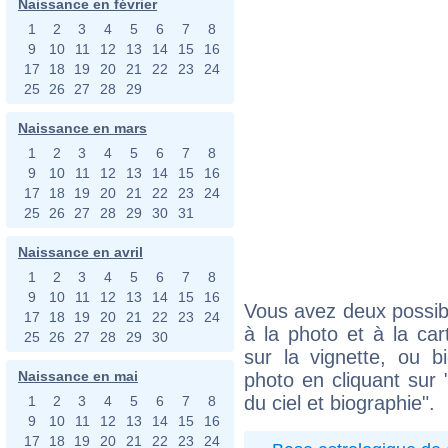
Naissance en février
1
2
3
4
5
6
7
8
9
10
11
12
13
14
15
16
17
18
19
20
21
22
23
24
25
26
27
28
29
Naissance en mars
1
2
3
4
5
6
7
8
9
10
11
12
13
14
15
16
17
18
19
20
21
22
23
24
25
26
27
28
29
30
31
Naissance en avril
1
2
3
4
5
6
7
8
9
10
11
12
13
14
15
16
Vous avez deux possibi
17
18
19
20
21
22
23
24
à la photo et à la car
25
26
27
28
29
30
sur la vignette, ou 
Naissance en mai
photo en cliquant sur 
du ciel et biographie".
1
2
3
4
5
6
7
8
9
10
11
12
13
14
15
16
17
18
19
20
21
22
23
24