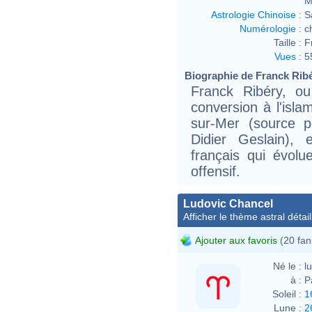
M
Astrologie Chinoise
:
S
Numérologie
:
c
Taille :
F
Vues
:
5
Biographie de Franck Ribér
Franck Ribéry, ou
conversion à l'isla
sur-Mer (source 
Didier Geslain), e
français qui évolu
offensif.
Ludovic Chancel
Afficher le thème astral détail
Ajouter aux favoris
(20 fan
Né le :
l
à :
P
Soleil :
1
Lune :
2