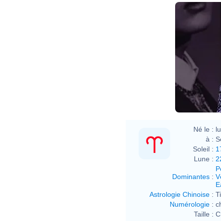
Né le :
l
à :
S
Soleil :
1
Lune :
2
P
Dominantes
:
V
E
Astrologie Chinoise
:
T
Numérologie
:
c
Taille :
C