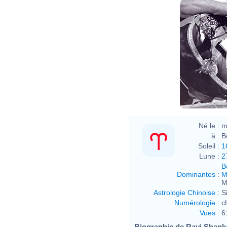
Né le :
m
à :
B
Soleil :
1
Lune :
2
B
Dominantes
:
M
M
Astrologie Chinoise
:
S
Numérologie
:
c
Vues
:
6
Biographie de Ravi Shankar