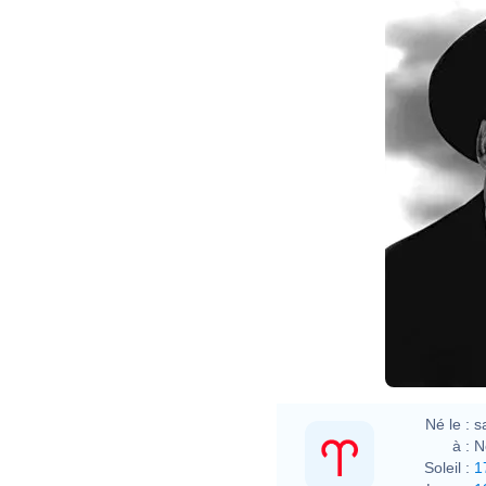
Né le :
s
à :
N
Soleil :
1