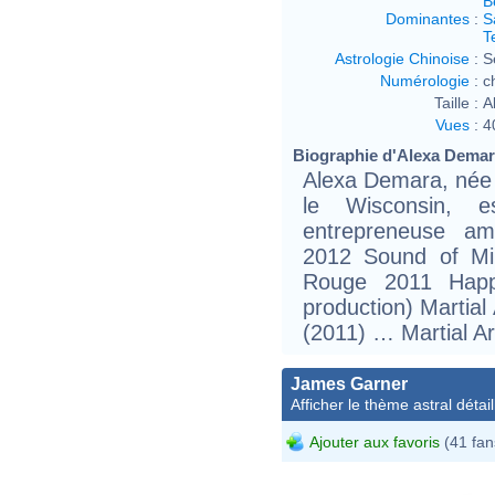
B
Dominantes
:
S
T
Astrologie Chinoise
:
S
Numérologie
:
c
Taille :
A
Vues
:
4
Biographie d'Alexa Demara
Alexa Demara, née 
le Wisconsin, e
entrepreneuse amé
2012 Sound of Min
Rouge 2011 Happy
production) Martial
(2011) … Martial Art
James Garner
Afficher le thème astral détail
Ajouter aux favoris
(41 fan