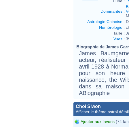
Lune :
1
B
Dominantes
:
V
M
Astrologie Chinoise
:
D
Numérologie
:
c
Taille :
J
Vues
:
3
Biographie de James Garne
James Baumgarne
acteur, réalisateur
avril 1928 à Norma
pour son heure d
naissance, the Wils
dans sa maison d
ABiographie
Choi Siwon
Afficher le thème astral détail
Ajouter aux favoris
(74 fan