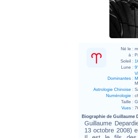
DEP
24x3
Né le :
m
à :
P
Soleil :
1
Lune :
9
V
Dominantes
:
M
M
Astrologie Chinoise
:
S
Numérologie
:
c
Taille :
G
Vues
:
7
Biographie de Guillaume D
Guillaume Depardie
13 octobre 2008) e
Il est le fils de