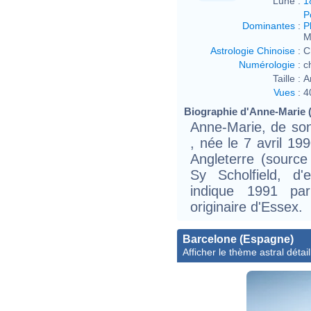
Lune :
1
P
Dominantes
:
P
M
Astrologie Chinoise
:
C
Numérologie
:
c
Taille :
A
Vues
:
4
Biographie d'Anne-Marie (
Anne-Marie, de so
, née le 7 avril 19
Angleterre (sourc
Sy Scholfield, d'
indique 1991 par
originaire d'Essex.
Barcelone (Espagne)
Afficher le thème astral détail