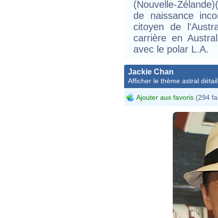
(Nouvelle-Zélande)
de naissance inco
citoyen de l'Aust
carrière en Austral
avec le polar L.A.
Jackie Chan
Afficher le thème astral détail
Ajouter aux favoris
(294 fa