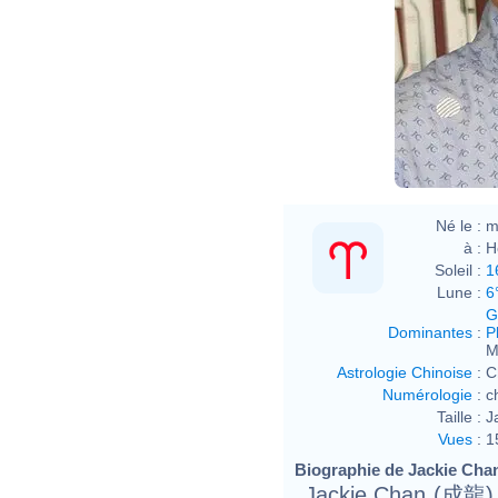
Né le :
m
à :
H
Soleil :
1
Lune :
6
G
Dominantes
:
P
M
Astrologie Chinoise
:
C
Numérologie
:
c
Taille :
J
Vues
:
1
Biographie de Jackie Chan 
Jackie Chan (成龍)