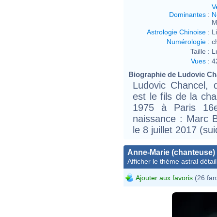
V
Dominantes
:
N
M
Astrologie Chinoise
:
L
Numérologie
:
c
Taille :
L
Vues
:
4
Biographie de Ludovic Cha
Ludovic Chancel, 
est le fils de la ch
1975 à Paris 16
naissance : Marc B
le 8 juillet 2017 (sui
Anne-Marie (chanteuse)
Afficher le thème astral détail
Ajouter aux favoris
(26 fan