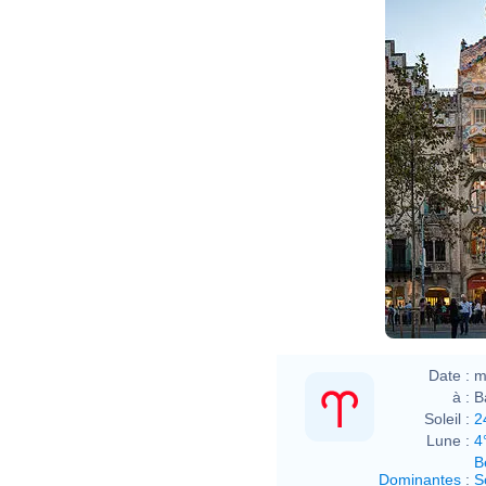
Date :
m
à :
B
Soleil :
2
Lune :
4
B
Dominantes
:
S