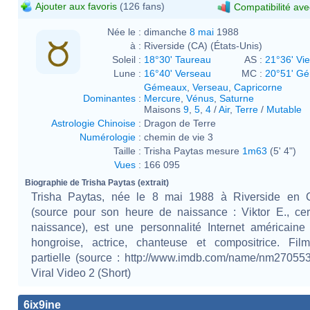
Ajouter aux favoris
(126 fans)
Compatibilité ave
Née le :
dimanche
8 mai
1988
à :
Riverside (CA) (États-Unis)
Soleil :
18°30' Taureau
AS :
21°36' Vi
Lune :
16°40' Verseau
MC :
20°51' G
Gémeaux
,
Verseau
,
Capricorne
Dominantes
:
Mercure
,
Vénus
,
Saturne
Maisons
9
,
5
,
4
/
Air
,
Terre
/
Mutable
Astrologie Chinoise
:
Dragon de Terre
Numérologie
:
chemin de vie 3
Taille :
Trisha Paytas mesure
1m63
(5' 4")
Vues
:
166 095
Biographie de Trisha Paytas (extrait)
Trisha Paytas, née le 8 mai 1988 à Riverside en Ca
(source pour son heure de naissance : Viktor E., cert
naissance), est une personnalité Internet américaine 
hongroise, actrice, chanteuse et compositrice. Film
partielle (source : http://www.imdb.com/name/nm27055
Viral Video 2 (Short)
6ix9ine