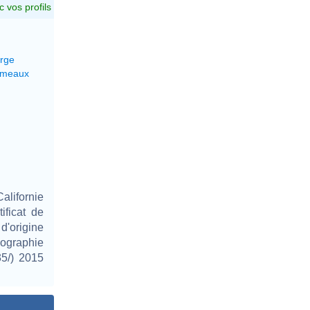
c vos profils
erge
émeaux
lifornie
ificat de
d'origine
ographie
35/) 2015