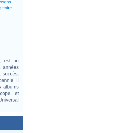
issons
ittaire
, est un
es années
 succès,
ennie. Il
s albums
cope, et
niversal