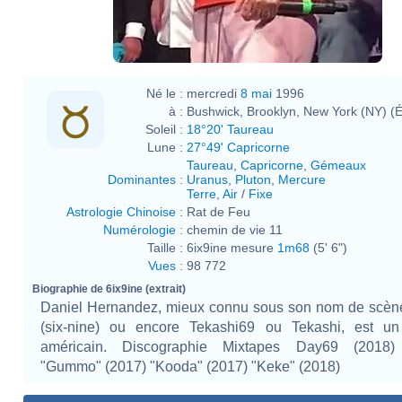
Né le :
mercredi
8 mai
1996
à :
Bushwick, Brooklyn, New York (NY) (É
Soleil :
18°20' Taureau
Lune :
27°49' Capricorne
Taureau
,
Capricorne
,
Gémeaux
Dominantes
:
Uranus
,
Pluton
,
Mercure
Terre
,
Air
/
Fixe
Astrologie Chinoise
:
Rat de Feu
Numérologie
:
chemin de vie 11
Taille :
6ix9ine mesure
1m68
(5' 6")
Vues
:
98 772
Biographie de 6ix9ine (extrait)
Daniel Hernandez, mieux connu sous son nom de scène
(six-nine) ou encore Tekashi69 ou Tekashi, est un
américain. Discographie Mixtapes Day69 (2018)
"Gummo" (2017) "Kooda" (2017) "Keke" (2018)