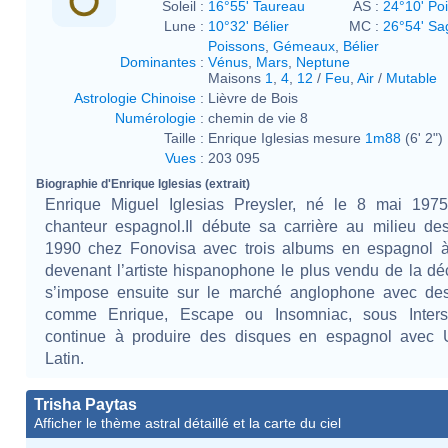
Soleil :
16°55' Taureau
AS :
24°10' Po
Lune :
10°32' Bélier
MC :
26°54' Sag
Poissons
,
Gémeaux
,
Bélier
Dominantes
:
Vénus
,
Mars
,
Neptune
Maisons
1
,
4
,
12
/
Feu
,
Air
/
Mutable
Astrologie Chinoise
:
Lièvre de Bois
Numérologie
:
chemin de vie 8
Taille :
Enrique Iglesias mesure
1m88
(6' 2")
Vues
:
203 095
Biographie d'Enrique Iglesias (extrait)
Enrique Miguel Iglesias Preysler, né le 8 mai 1975
chanteur espagnol.Il débute sa carrière au milieu d
1990 chez Fonovisa avec trois albums en espagnol à
devenant l’artiste hispanophone le plus vendu de la déc
s’impose ensuite sur le marché anglophone avec de
comme Enrique, Escape ou Insomniac, sous Inters
continue à produire des disques en espagnol avec U
Latin.
Trisha Paytas
Afficher le thème astral détaillé et la carte du ciel