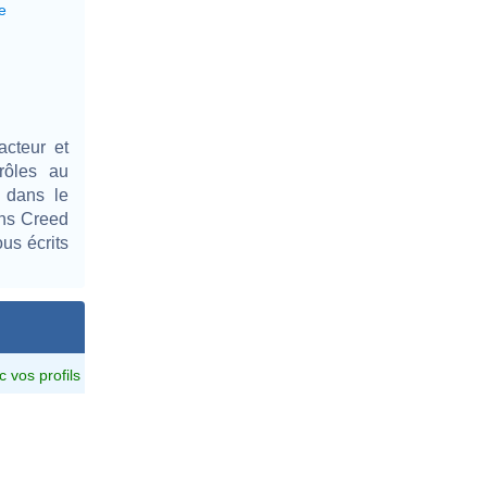
e
acteur et
rôles au
 dans le
ans Creed
us écrits
c vos profils