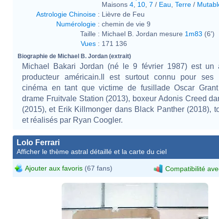
Maisons
4
,
10
,
7
/
Eau
,
Terre
/
Mutabl
Astrologie Chinoise
:
Lièvre de Feu
Numérologie
:
chemin de vie 9
Taille :
Michael B. Jordan mesure
1m83
(6')
Vues
:
171 136
Biographie de Michael B. Jordan (extrait)
Michael Bakari Jordan (né le 9 février 1987) est un 
producteur américain.Il est surtout connu pour ses 
cinéma en tant que victime de fusillade Oscar Grant
drame Fruitvale Station (2013), boxeur Adonis Creed d
(2015), et Erik Killmonger dans Black Panther (2018), to
et réalisés par Ryan Coogler.
Lolo Ferrari
Afficher le thème astral détaillé et la carte du ciel
Ajouter aux favoris
(67 fans)
Compatibilité ave