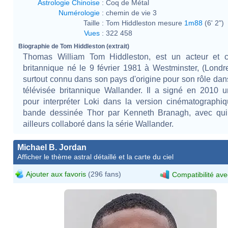
Astrologie Chinoise
:
Coq de Métal
Numérologie
:
chemin de vie 3
Taille :
Tom Hiddleston mesure
1m88
(6' 2")
Vues
:
322 458
Biographie de Tom Hiddleston (extrait)
Thomas William Tom Hiddleston, est un acteur et 
britannique né le 9 février 1981 à Westminster, (Londres
surtout connu dans son pays d'origine pour son rôle dans
télévisée britannique Wallander. Il a signé en 2010 u
pour interpréter Loki dans la version cinématographi
bande dessinée Thor par Kenneth Branagh, avec qui 
ailleurs collaboré dans la série Wallander.
Michael B. Jordan
Afficher le thème astral détaillé et la carte du ciel
Ajouter aux favoris
(296 fans)
Compatibilité ave