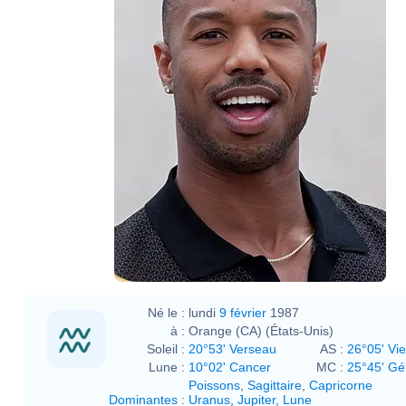
Né le :
lundi
9 février
1987
à :
Orange (CA) (États-Unis)
Soleil :
20°53' Verseau
AS :
26°05' Vi
Lune :
10°02' Cancer
MC :
25°45' G
Poissons
,
Sagittaire
,
Capricorne
Dominantes
:
Uranus
,
Jupiter
,
Lune