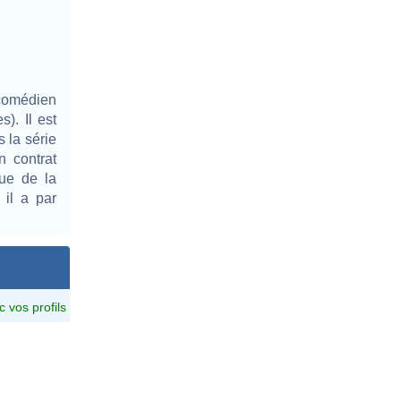
comédien
). Il est
 la série
n contrat
que de la
il a par
c vos profils