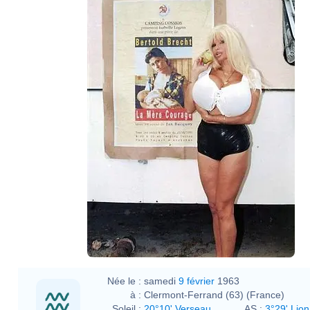
Née le :
samedi
9 février
1963
à :
Clermont-Ferrand (63) (France)
Soleil :
20°10' Verseau
AS :
3°29' Lion