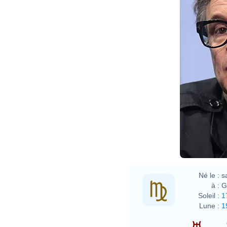
Né le :
s
à :
G
Soleil :
1
Lune :
1