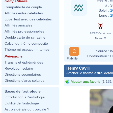
Née le :
m
Compatibilité
à :
S
Compatibilité de couple
Soleil :
2
Affinités entre célébrités
Lune :
2
Love Test avec des célébrités
Affinités amicales
Affinités professionnelles
28°07' Capricorne
Double carte de synastrie
Maison X
Calcul du thème composite
Thème mi-espace mi-temps
C
Source :
h
Contributeur :
C
Prévisions
Fiabilité
Transits et éphémérides
Henry Cavill
Révolution solaire
Afficher le thème astral détail
Directions secondaires
Directions d'arcs solaires
Ajouter aux favoris
(1 131 
Bases de l'astrologie
Introduction à l'astrologie
L'utilité de l'astrologie
Astro sidérale ou tropicale ?