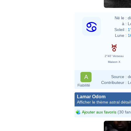
Né le :
d
à :
L
Soleil :
1
Lune :
1
2°40' Verseau
Maison X
A
Source :
d
Contributeur :
L
Fiabilité
Lamar Odom
Afficher le thème astral détail
Ajouter aux favoris
(30 fan