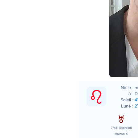
Né le :
m
à :
D
Soleil :
4
Lune :
2
7°45' Scorpion
Maison X