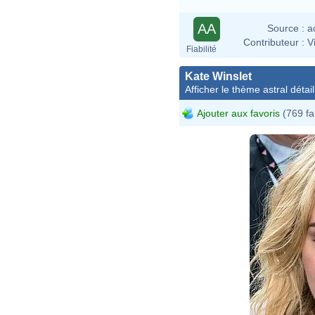
AA
Source :
a
Contributeur :
V
Fiabilité
Kate Winslet
Afficher le thème astral détail
Ajouter aux favoris
(769 fa