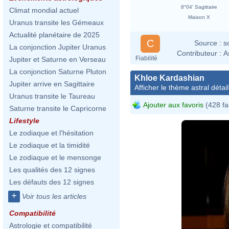
8°04' Sagittaire
Climat mondial actuel
Maison X
Uranus transite les Gémeaux
Actualité planétaire de 2025
C
Source :
s
La conjonction Jupiter Uranus
Contributeur :
A
Fiabilité
Jupiter et Saturne en Verseau
La conjonction Saturne Pluton
Khloe Kardashian
Jupiter arrive en Sagittaire
Afficher le thème astral détail
Uranus transite le Taureau
Ajouter aux favoris
(428 fa
Saturne transite le Capricorne
Lifestyle
Le zodiaque et l'hésitation
Le zodiaque et la timidité
Le zodiaque et le mensonge
Les qualités des 12 signes
Les défauts des 12 signes
+
Voir tous les articles
Compatibilité
Astrologie et compatibilité