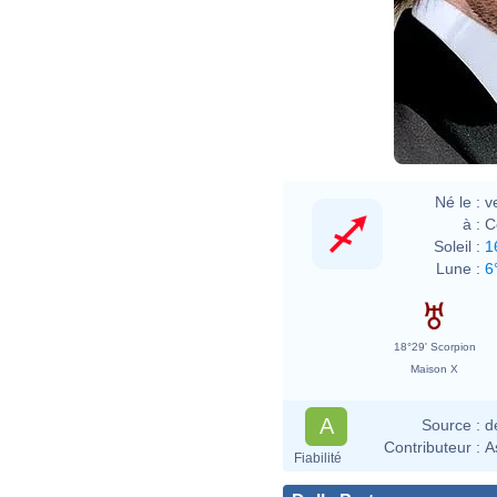
Né le :
v
à :
C
Soleil :
1
Lune :
6
18°29' Scorpion
Maison X
A
Source :
d
Contributeur :
A
Fiabilité