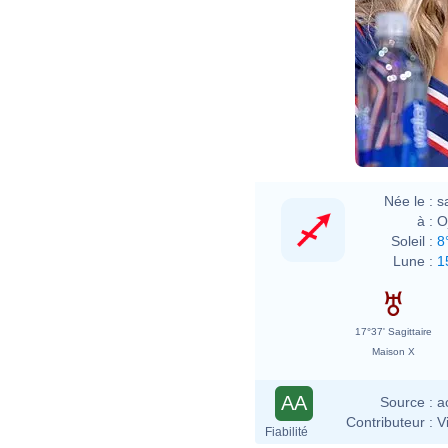
Née le :
s
à :
O
Soleil :
8
Lune :
1
17°37' Sagittaire
Maison X
AA
Source :
a
Contributeur :
V
Fiabilité