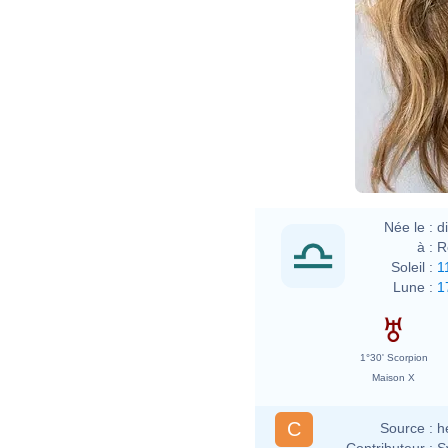
Née le :
d
à :
R
Soleil :
1
Lune :
1
1°30' Scorpion
Maison X
C
Source :
h
Contributeur :
S