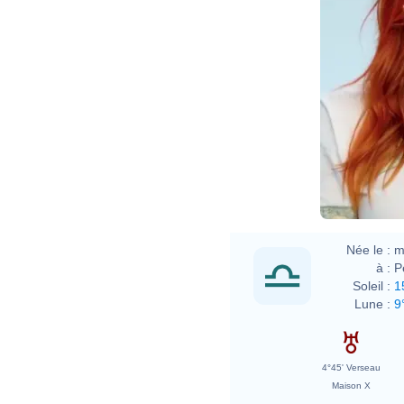
Née le :
m
à :
P
Soleil :
1
Lune :
9
4°45' Verseau
Maison X