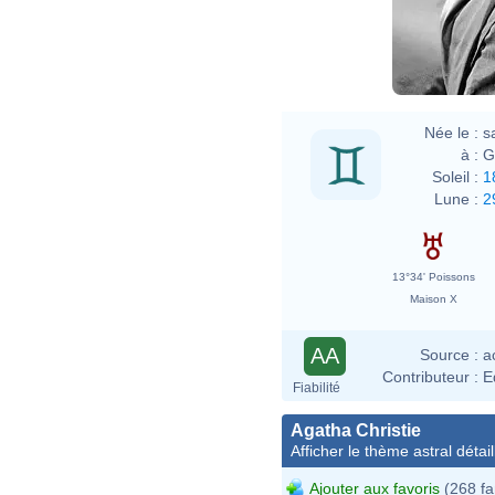
Née le :
s
à :
G
Soleil :
1
Lune :
2
13°34' Poissons
Maison X
AA
Source :
a
Contributeur :
E
Fiabilité
Agatha Christie
Afficher le thème astral détail
Ajouter aux favoris
(268 fa