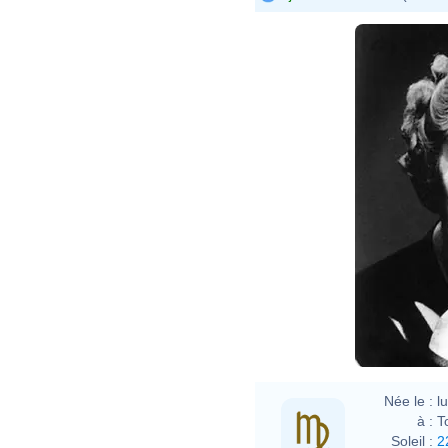
Agat
Abbe
Agat
Abbe
Née le :
l
à :
T
Soleil :
2