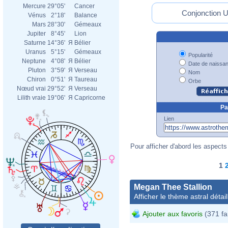
Mercure
29°05'
Cancer
Conjonction Ur
Vénus
2°18'
Balance
Mars
28°30'
Gémeaux
Jupiter
8°45'
Lion
Saturne
14°36'
Я
Bélier
Uranus
5°15'
Gémeaux
Popularité
Neptune
4°08'
Я
Bélier
Date de naissa
Pluton
3°59'
Я
Verseau
Nom
Chiron
0°51'
Я
Taureau
Orbe
Nœud vrai
29°52'
Я
Verseau
Lilith vraie
19°06'
Я
Capricorne
Pa
Lien
Pour afficher d'abord les aspects 
1
Megan Thee Stallion
Afficher le thème astral détail
Ajouter aux favoris
(371 fa