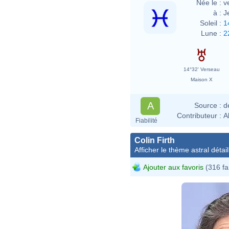
Née le :
v
à :
J
Soleil :
1
Lune :
2
14°32' Verseau
Maison X
A
Source :
d
Contributeur :
A
Fiabilité
Colin Firth
Afficher le thème astral détail
Ajouter aux favoris
(316 fa