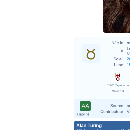
Née le :
m
L
à :
U
Soleil :
2
Lune :
1
0°20' Capricorne
Maison X
AA
Source :
a
Contributeur :
V
Fiabilité
Alan Turing