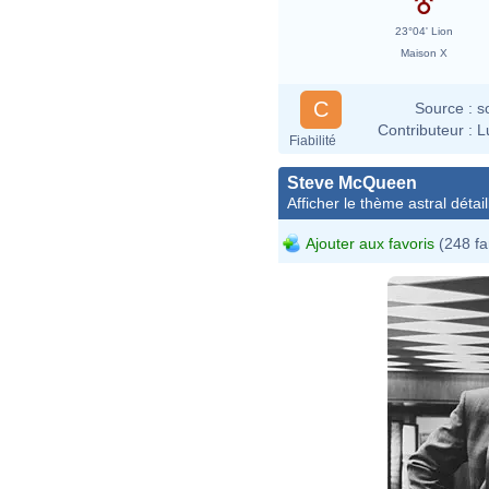
23°04' Lion
Maison X
C
Source :
s
Contributeur :
L
Fiabilité
Steve McQueen
Afficher le thème astral détail
Ajouter aux favoris
(248 fa