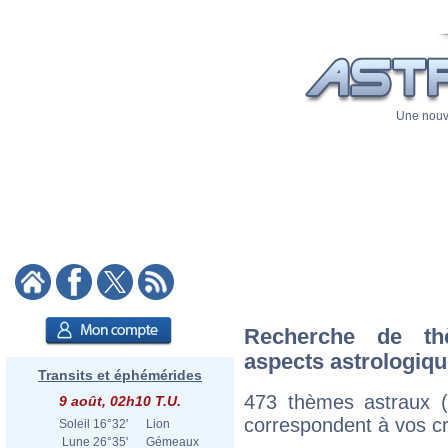
Une nouve
Recherche de th
aspects astrologiq
Transits et éphémérides
473 thèmes astraux 
9 août, 02h10 T.U.
correspondent à vos cri
Soleil
16°32'
Lion
Lune
26°35'
Gémeaux