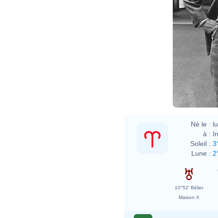
Né le :
l
à :
I
Soleil :
3
Lune :
2
10°52' Bélier
Maison X