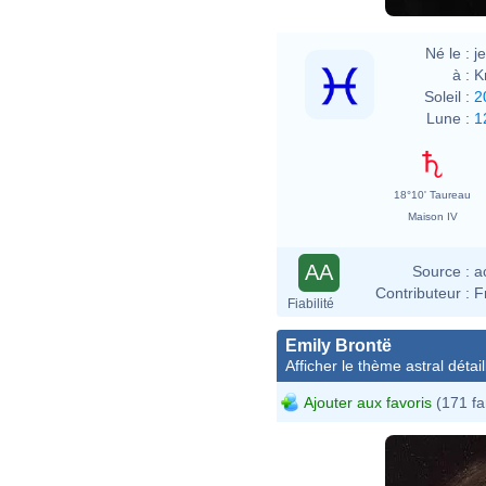
Né le :
j
à :
K
Soleil :
2
Lune :
1
18°10' Taureau
Maison IV
AA
Source :
a
Contributeur :
F
Fiabilité
Emily Brontë
Afficher le thème astral détail
Ajouter aux favoris
(171 fa