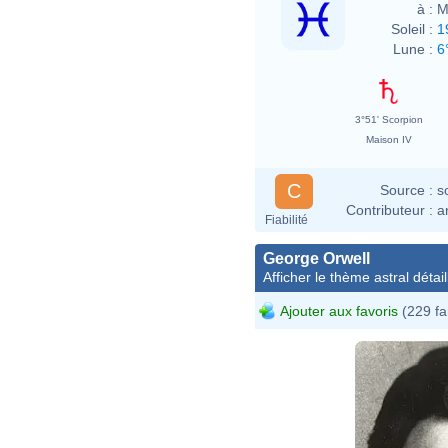
à :
M
Soleil :
1
Lune :
6
3°51' Scorpion
Maison IV
C
Source :
s
Contributeur :
a
Fiabilité
George Orwell
Afficher le thème astral détail
Ajouter aux favoris
(229 fa