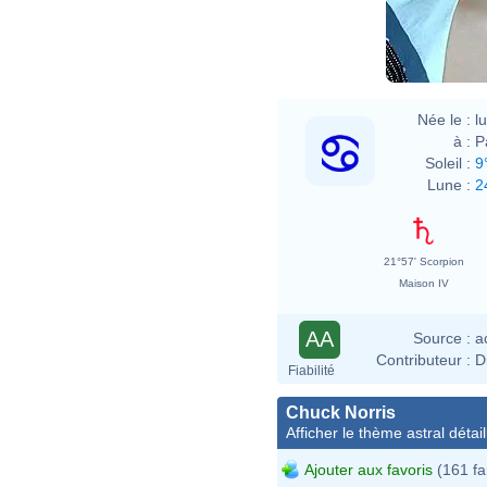
Née le :
l
à :
P
Soleil :
9
Lune :
2
21°57' Scorpion
Maison IV
AA
Source :
a
Contributeur :
D
Fiabilité
Chuck Norris
Afficher le thème astral détail
Ajouter aux favoris
(161 fa