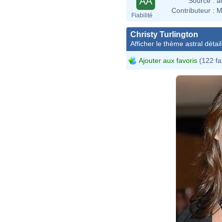
AA
Source :
a
Contributeur :
M
Fiabilité
Christy Turlington
Afficher le thème astral détail
Ajouter aux favoris
(122 fa