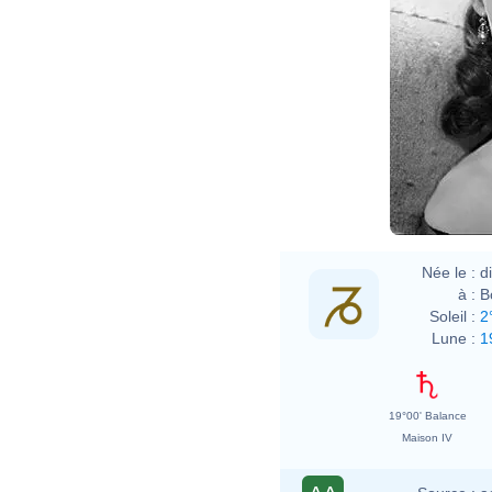
Née le :
d
à :
B
Soleil :
2
Lune :
1
19°00' Balance
Maison IV