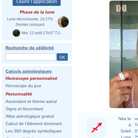
Phase de la lune
Lune décroissante, 24.27%
Dernier croissant
Mer. 12 août 17h37 T.U.
Recherche de célébrité
Calculs astrologiques
Horoscope personnalisé
Horoscope du jour
Personnalité
Ascendant et thème astral
Signe et Ascendant
Atlas astrologique gratuit
Née le :
v
Calcul de l'élément dominant
à :
T
Soleil :
0
Les 360 degrés symboliques
Lune :
2