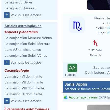
Le signe du Bélier
Le signe du Taureau
+
Voir tous les articles
Née le :
l
à :
B
Articles astrologiques
Soleil :
2
Aspects planétaires
Lune :
2
La conjonction Mercure Vénus
La conjonction Soleil Mercure
Lune AS en dissonance
3°45' Bélier
La conjonction Soleil Vénus
Maison IV
+
Voir tous les articles
AA
Source :
a
Caractérologie
Contributeur :
A
Fiabilité
La maison VI dominante
La maison VII dominante
Janis Joplin
La maison VIII dominante
Afficher le thème astral détail
La maison IX dominante
Ajouter aux favoris
(579 fa
+
Voir tous les articles
Évènements astrologiques