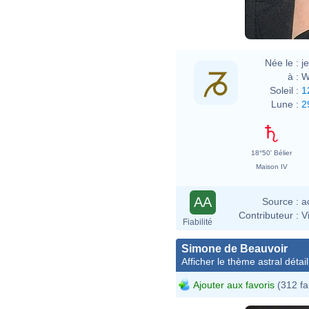
Née le :
j
à :
W
Soleil :
1
Lune :
2
18°50' Bélier
Maison IV
AA
Source :
a
Contributeur :
V
Fiabilité
Simone de Beauvoir
Afficher le thème astral détail
Ajouter aux favoris
(312 fa