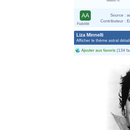
Maison IV
AA
Source :
a
Contributeur :
E
Fiabilité
Liza Minnelli
Afficher le thème astral détail
Ajouter aux favoris
(134 fa