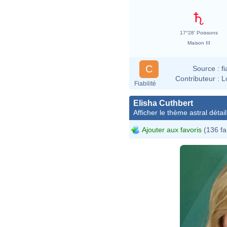
17°28' Poissons
Maison III
C
Source :
f
Contributeur :
L
Fiabilité
Elisha Cuthbert
Afficher le thème astral détail
Ajouter aux favoris
(136 fa