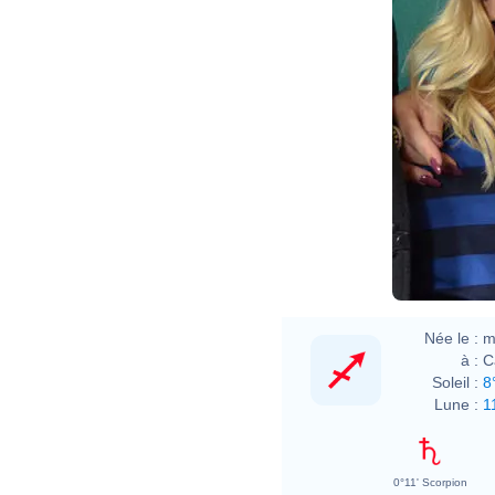
Née le :
m
à :
C
Soleil :
8
Lune :
1
0°11' Scorpion