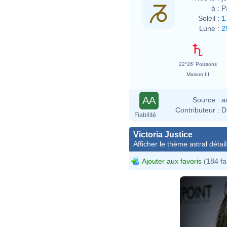
à :
P
Soleil :
1
Lune :
2
22°26' Poissons
Maison III
AA
Source :
a
Contributeur :
D
Fiabilité
Victoria Justice
Afficher le thème astral détail
Ajouter aux favoris
(184 fa