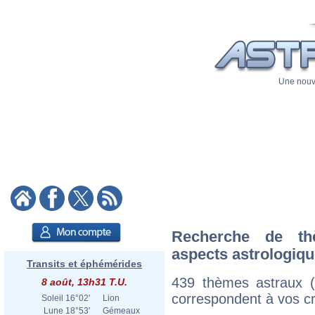
Une nouve
Recherche de th
aspects astrologiq
Transits et éphémérides
439 thèmes astraux 
8 août, 13h31 T.U.
correspondent à vos cri
Soleil
16°02'
Lion
Lune
18°53'
Gémeaux