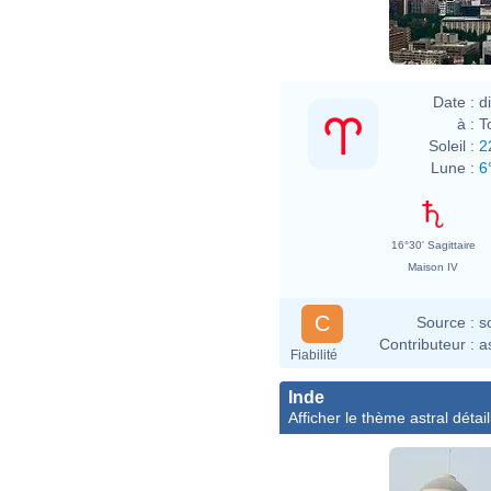
Date :
d
à :
T
Soleil :
2
Lune :
6
16°30' Sagittaire
Maison IV
C
Source :
s
Contributeur :
a
Fiabilité
Inde
Afficher le thème astral détail