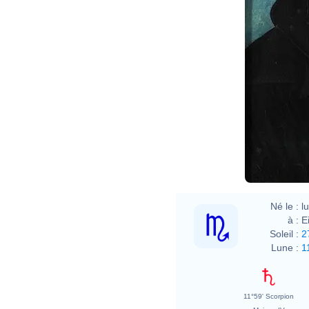
Lucas
Né le :
l
à :
E
Soleil :
2
Lune :
1
11°59' Scorpion