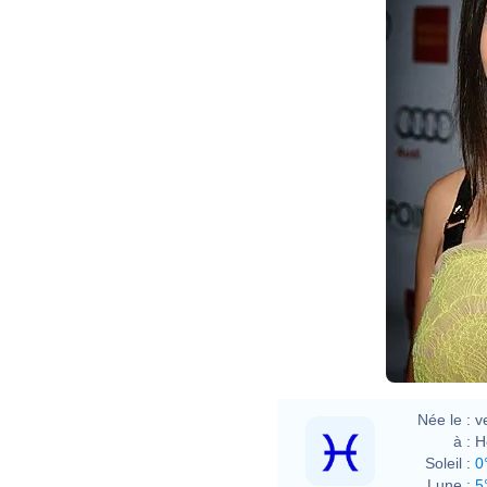
Née le :
v
à :
H
Soleil :
0
Lune :
5