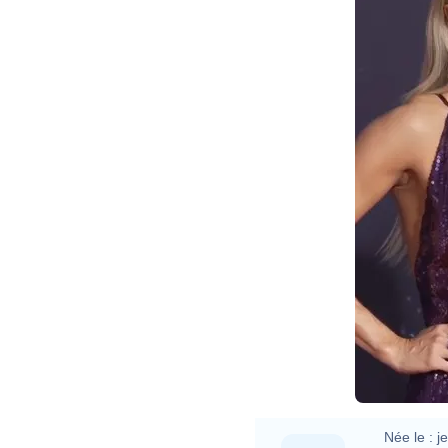
American Mus
Née le :
j