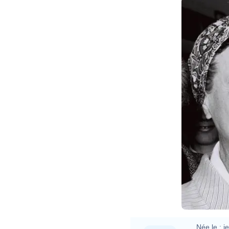
Mosh
Née le :
j