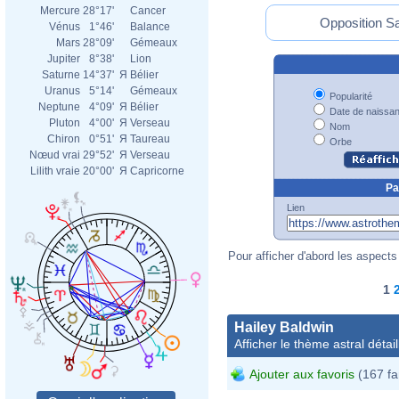
Mercure
28°17'
Cancer
Opposition Sat
Vénus
1°46'
Balance
Mars
28°09'
Gémeaux
Jupiter
8°38'
Lion
Saturne
14°37'
Я
Bélier
Uranus
5°14'
Gémeaux
Popularité
Neptune
4°09'
Я
Bélier
Date de naissa
Pluton
4°00'
Я
Verseau
Nom
Chiron
0°51'
Я
Taureau
Orbe
Nœud vrai
29°52'
Я
Verseau
Lilith vraie
20°00'
Я
Capricorne
Pa
Lien
Pour afficher d'abord les aspects 
1
Hailey Baldwin
Afficher le thème astral détail
Ajouter aux favoris
(167 fa