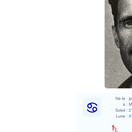
Né le :
j
à :
M
Soleil :
2
Lune :
4