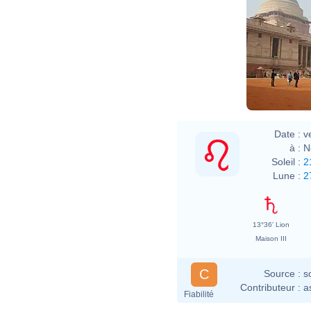
Date :
v
à :
N
Soleil :
2
Lune :
2
13°36' Lion
Maison III
C
Source :
s
Contributeur :
a
Fiabilité