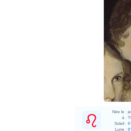
Née le :
j
à :
T
Soleil :
6
Lune :
8