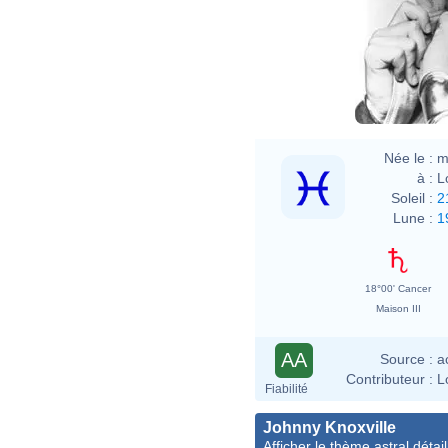
Née le :
m
à :
L
Soleil :
2
Lune :
1
18°00' Cancer
Maison III
AA
Source :
a
Contributeur :
L
Fiabilité
Johnny Knoxville
Afficher le thème astral détail