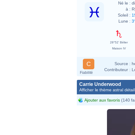
Né le :
d
à :
R
Soleil :
1
Lune :
3
28°52' Bélier
Maison IV
C
Source :
h
Contributeur :
L
Fiabilité
Carrie Underwood
Afficher le thème astral détail
Ajouter aux favoris
(140 fa