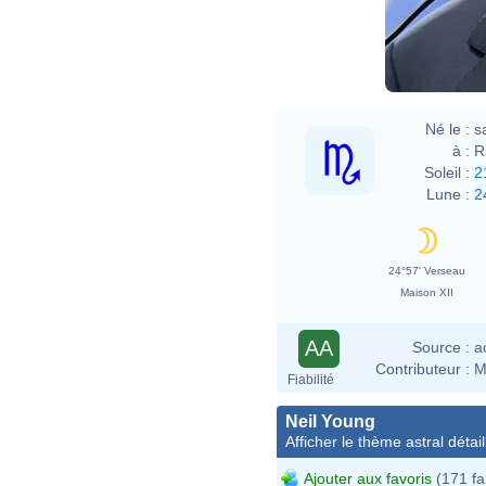
Né le :
s
à :
R
Soleil :
2
Lune :
2
24°57' Verseau
Maison XII
AA
Source :
a
Contributeur :
M
Fiabilité
Neil Young
Afficher le thème astral détail
Ajouter aux favoris
(171 fa