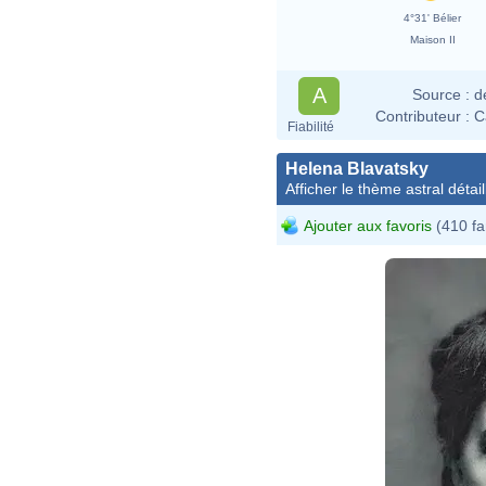
4°31' Bélier
Maison II
A
Source :
d
Contributeur :
C
Fiabilité
Helena Blavatsky
Afficher le thème astral détail
Ajouter aux favoris
(410 fa