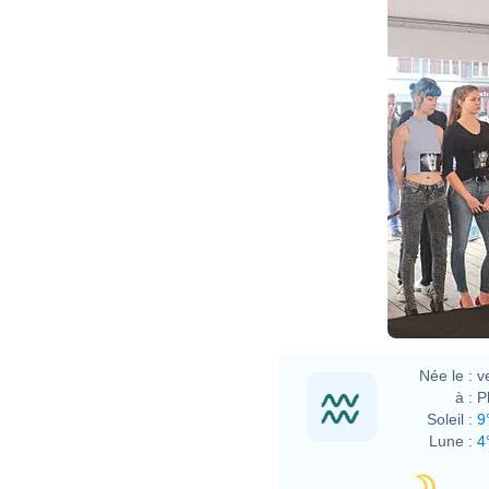
Née le :
v
à :
P
Soleil :
9
Lune :
4