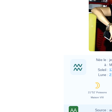
Née le :
j
à :
M
Soleil :
1
Lune :
2
21°52' Poissons
Maison VIII
AA
Source :
a