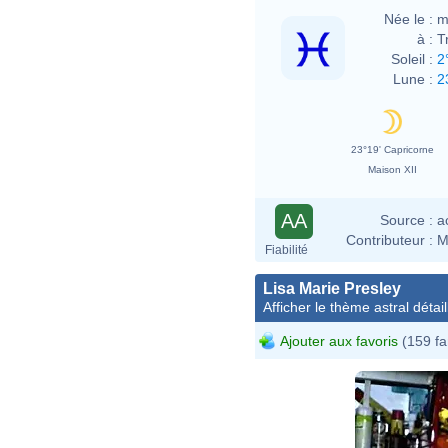
Née le :
m
à :
T
Soleil :
2
Lune :
2
23°19' Capricorne
Maison XII
AA
Source :
a
Contributeur :
M
Fiabilité
Lisa Marie Presley
Afficher le thème astral détail
Ajouter aux favoris
(159 fa