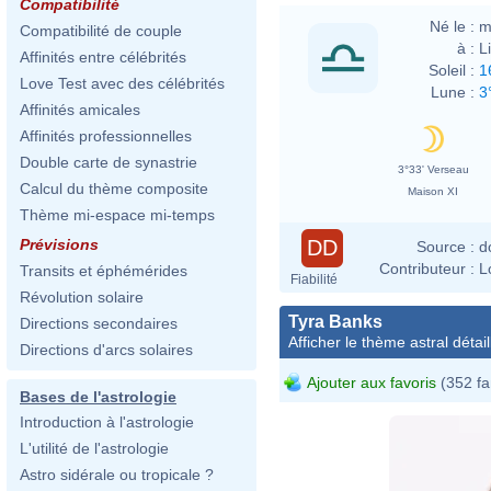
Compatibilité
Né le :
m
Compatibilité de couple
à :
L
Affinités entre célébrités
Soleil :
1
Love Test avec des célébrités
Lune :
3
Affinités amicales
Affinités professionnelles
Double carte de synastrie
3°33' Verseau
Calcul du thème composite
Maison XI
Thème mi-espace mi-temps
DD
Prévisions
Source :
d
Contributeur :
L
Transits et éphémérides
Fiabilité
Révolution solaire
Tyra Banks
Directions secondaires
Afficher le thème astral détail
Directions d'arcs solaires
Ajouter aux favoris
(352 fa
Bases de l'astrologie
Introduction à l'astrologie
L'utilité de l'astrologie
Astro sidérale ou tropicale ?