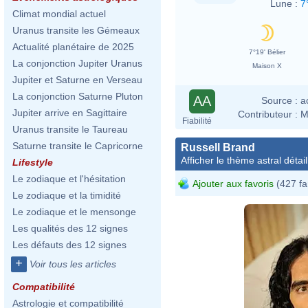
Lune :
7
Climat mondial actuel
Uranus transite les Gémeaux
Actualité planétaire de 2025
7°19' Bélier
La conjonction Jupiter Uranus
Maison X
Jupiter et Saturne en Verseau
La conjonction Saturne Pluton
AA
Source :
a
Jupiter arrive en Sagittaire
Contributeur :
M
Fiabilité
Uranus transite le Taureau
Saturne transite le Capricorne
Russell Brand
Afficher le thème astral détail
Lifestyle
Le zodiaque et l'hésitation
Ajouter aux favoris
(427 fa
Le zodiaque et la timidité
Le zodiaque et le mensonge
Les qualités des 12 signes
Les défauts des 12 signes
+
Voir tous les articles
Compatibilité
Astrologie et compatibilité