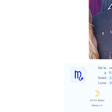
Né le :
v
à :
F
Soleil :
2
Lune :
1
10°43' Bélier
Maison X