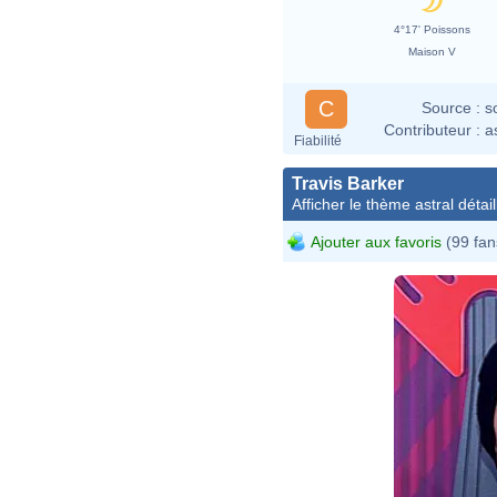
4°17' Poissons
Maison V
C
Source :
s
Contributeur :
a
Fiabilité
Travis Barker
Afficher le thème astral détail
Ajouter aux favoris
(99 fan