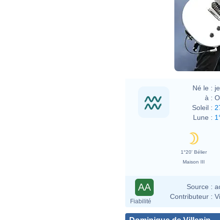
Né le :
j
à :
O
Soleil :
2
Lune :
1
1°20' Bélier
Maison III
AA
Source :
a
Contributeur :
V
Fiabilité