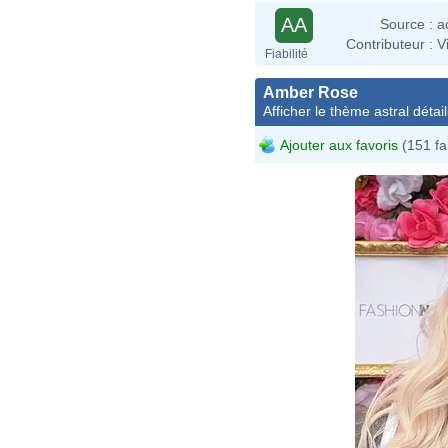
AA
Source :
a
Contributeur :
V
Fiabilité
Amber Rose
Afficher le thème astral détail
Ajouter aux favoris
(151 fa