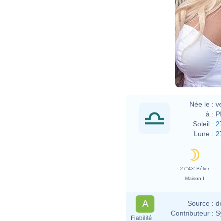
Née le :
v
à :
P
Soleil :
2
Lune :
2
27°43' Bélier
Maison I
A
Source :
d
Contributeur :
S
Fiabilité