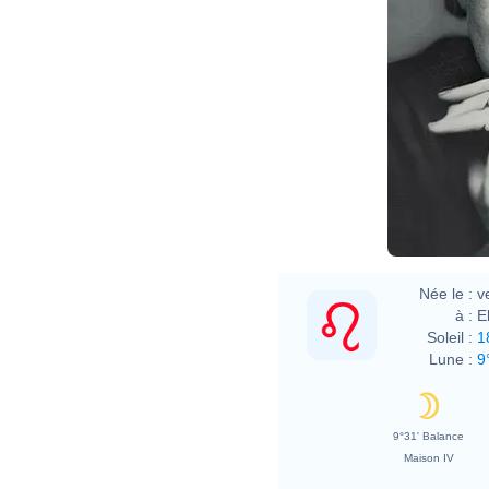
Née le :
v
à :
E
Soleil :
1
Lune :
9
9°31' Balance
Maison IV