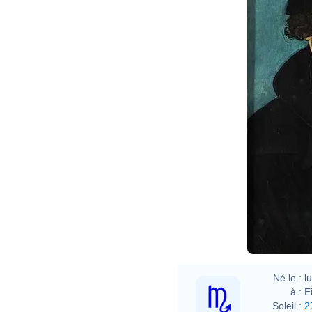
Lucas
Né le :
l
à :
E
Soleil :
2