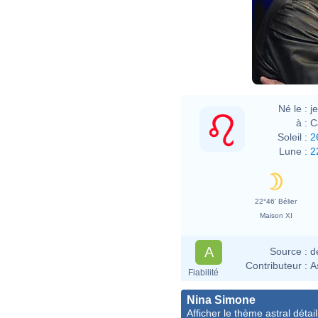
Né le :
j
à :
C
Soleil :
2
Lune :
2
22°46' Bélier
Maison XI
A
Source :
d
Contributeur :
A
Fiabilité
Nina Simone
Afficher le thème astral détail