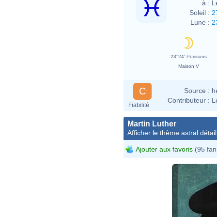
à :
L
Soleil :
2
Lune :
2
23°24' Poissons
Maison V
C
Source :
h
Contributeur :
L
Fiabilité
Martin Luther
Afficher le thème astral détail
Ajouter aux favoris
(95 fan