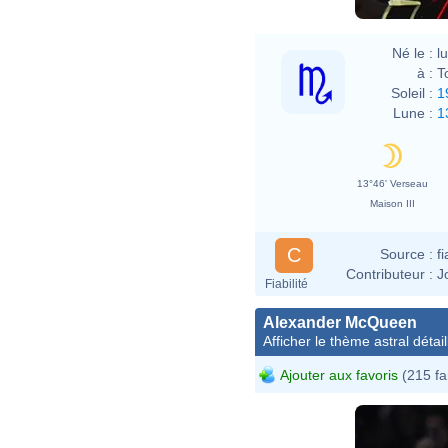
Né le :
l
à :
T
Soleil :
1
Lune :
1
13°46' Verseau
Maison III
C
Source :
f
Contributeur :
J
Fiabilité
Alexander McQueen
Afficher le thème astral détail
Ajouter aux favoris
(215 fa