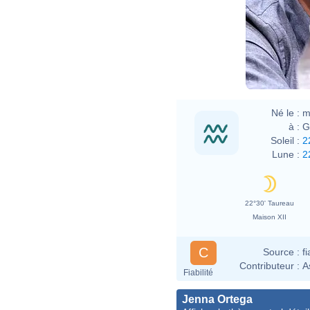
Né le :
m
à :
G
Soleil :
2
Lune :
2
22°30' Taureau
Maison XII
C
Source :
f
Contributeur :
A
Fiabilité
Jenna Ortega