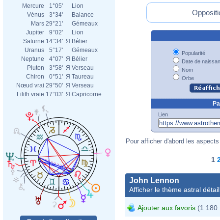
Mercure
1°05'
Lion
Oppositi
Vénus
3°34'
Balance
Mars
29°21'
Gémeaux
Jupiter
9°02'
Lion
Saturne
14°34'
Я
Bélier
Uranus
5°17'
Gémeaux
Popularité
Neptune
4°07'
Я
Bélier
Date de naissa
Pluton
3°58'
Я
Verseau
Nom
Chiron
0°51'
Я
Taureau
Orbe
Nœud vrai
29°50'
Я
Verseau
Lilith vraie
17°03'
Я
Capricorne
Pa
Lien
Pour afficher d'abord les aspects 
1
John Lennon
Afficher le thème astral détail
Ajouter aux favoris
(1 180 