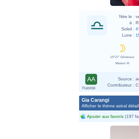
Née le :
v
à :
R
Soleil :
4
Lune :
1
15°27' Gémeaux
Maison III
AA
Source :
a
Contributeur :
C
Fiabilité
Gia Carangi
Afficher le thème astral détail
Ajouter aux favoris
(197 fa