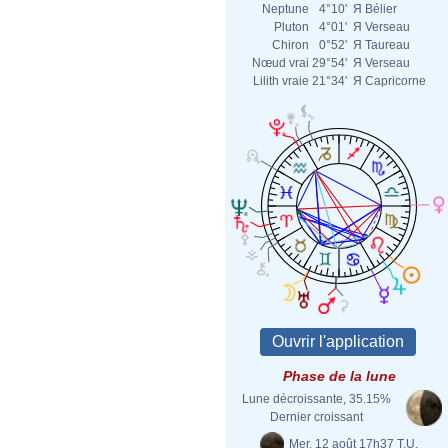
Neptune
4°10'
Я
Bélier
Pluton
4°01'
Я
Verseau
Chiron
0°52'
Я
Taureau
Nœud vrai
29°54'
Я
Verseau
Lilith vraie
21°34'
Я
Capricorne
Phase de la lune
Lune décroissante, 35.15%
Dernier croissant
Mer. 12 août 17h37 T.U.