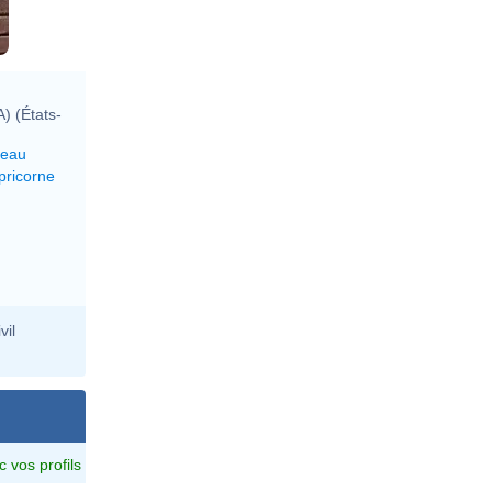
) (États-
reau
pricorne
vil
c vos profils