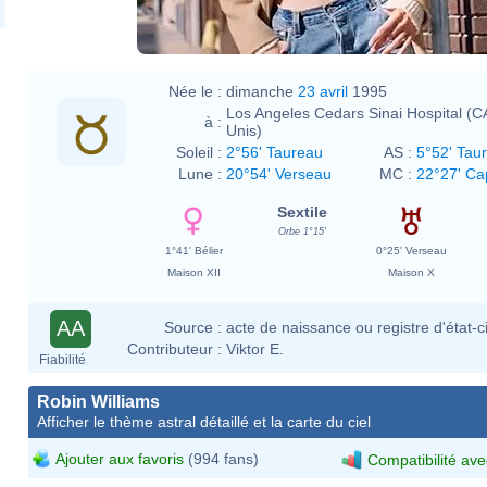
Née le :
dimanche
23 avril
1995
Los Angeles Cedars Sinai Hospital (CA
à :
Unis)
Soleil :
2°56' Taureau
AS :
5°52' Tau
Lune :
20°54' Verseau
MC :
22°27' Ca
Sextile
Orbe 1°15'
1°41' Bélier
0°25' Verseau
Maison XII
Maison X
AA
Source :
acte de naissance ou registre d'état-ci
Contributeur :
Viktor E.
Fiabilité
Robin Williams
Afficher le thème astral détaillé et la carte du ciel
Ajouter aux favoris
(994 fans)
Compatibilité ave