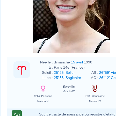
Née le :
dimanche
15 avril
1990
à :
Paris 14e (France)
Soleil :
25°25' Bélier
AS :
26°59' Vi
Lune :
25°53' Sagittaire
MC :
26°12' G
Sextile
Orbe 0°08'
9°44' Poissons
9°35' Capricorne
Maison VI
Maison IV
AA
Source :
acte de naissance ou registre d'état-ci