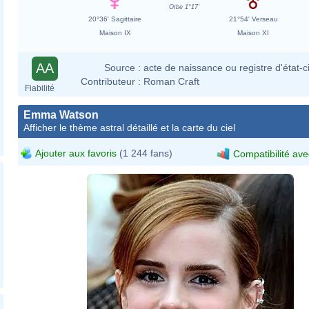
Orbe 1°17'
20°36' Sagittaire
21°54' Verseau
Maison IX
Maison XI
AA
Source :
acte de naissance ou registre d'état-ci
Contributeur :
Roman Craft
Fiabilité
Emma Watson
Afficher le thème astral détaillé et la carte du ciel
Ajouter aux favoris
(1 244 fans)
Compatibilité ave