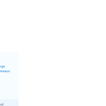
erge
émeaux
vil