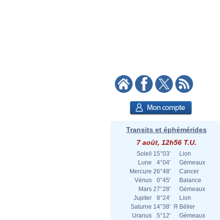
Transits et éphémérides
7 août, 12h56 T.U.
Soleil
15°03'
Lion
Lune
4°04'
Gémeaux
Mercure
26°48'
Cancer
Vénus
0°45'
Balance
Mars
27°28'
Gémeaux
Jupiter
8°24'
Lion
Saturne
14°38'
Я
Bélier
Uranus
5°12'
Gémeaux