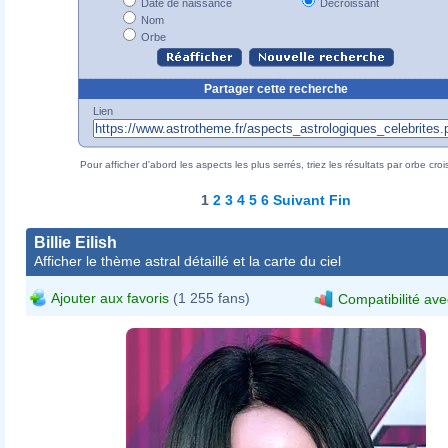
Date de naissance
Décroissant
Nom
Orbe
Partager cette recherche
Lien
Pour afficher d'abord les aspects les plus serrés, triez les résultats par orbe croi
1
2
3
4
5
6
Suivant
Fin
Billie Eilish
Afficher le thème astral détaillé et la carte du ciel
Ajouter aux favoris
(1 255 fans)
Compatibilité ave