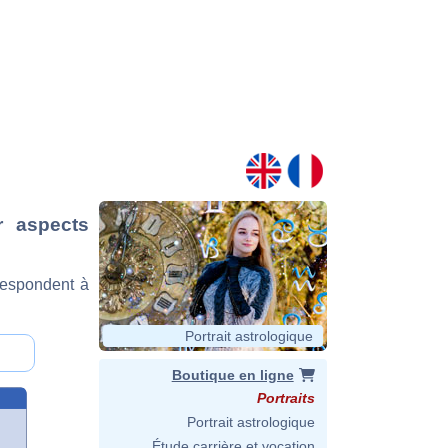
r aspects
respondent à
Portrait astrologique
Boutique en ligne
Portraits
Portrait astrologique
Étude carrière et vocation