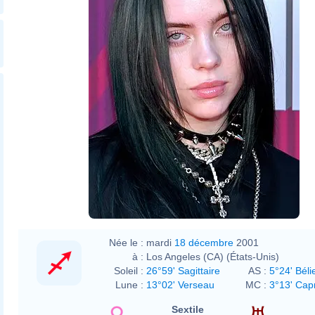
Née le :
mardi
18 décembre
2001
à :
Los Angeles (CA) (États-Unis)
Soleil :
26°59' Sagittaire
AS :
5°24' Béli
Lune :
13°02' Verseau
MC :
3°13' Cap
Sextile