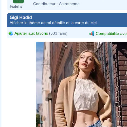
Contributeur :
Astrotheme
Fiabilité
Gigi Hadid
Afficher le thème astral détaillé et la carte du ciel
Ajouter aux favoris
(533 fans)
Compatibilité ave