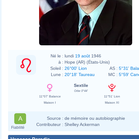
پښتو
∙
português
∙
slovenščina
∙
svenska
∙
Türkçe
∙
українська
∙
简体
中文
∙
繁體中文
∙
+/−
Né le :
lundi
19 août
1946
à :
Hope (AR) (États-Unis)
Soleil :
26°00' Lion
AS :
5°31' Bal
Lune :
20°18' Taureau
MC :
5°59' Can
Sextile
Orbe 0°44'
11°07' Balance
11°51' Lion
Maison I
Maison XI
A
Source :
de mémoire ou autobiographie
Contributeur :
Shelley Ackerman
Fiabilité