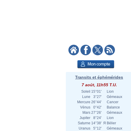
Transits et éphémérides
7 août, 11h55 T.U.
Soleil
15°01'
Lion
Lune
3°27'
Gémeaux
Mercure
26°44'
Cancer
Vénus
0°42'
Balance
Mars
27°26'
Gémeaux
Jupiter
8°24'
Lion
Saturne
14°38'
Я
Bélier
Uranus
5°12'
Gémeaux