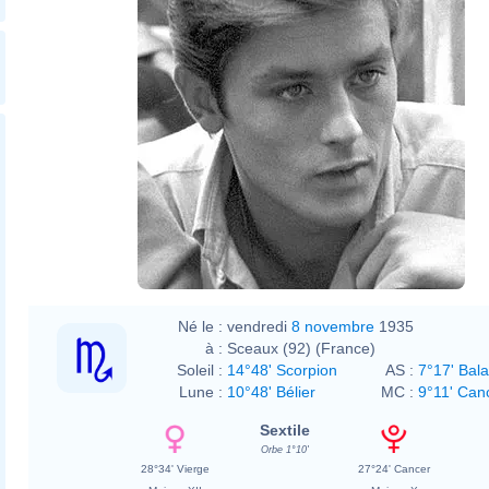
Né le :
vendredi
8 novembre
1935
à :
Sceaux (92) (France)
Soleil :
14°48' Scorpion
AS :
7°17' Bal
Lune :
10°48' Bélier
MC :
9°11' Can
Sextile
Orbe 1°10'
28°34' Vierge
27°24' Cancer