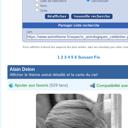
Date de naissance
Décroissant
Nom
Orbe
Partager cette recherche
Lien
Pour afficher d'abord les aspects les plus serrés, triez les résultats par orbe croi
1
2
3
4
5
6
Suivant
Fin
Alain Delon
Afficher le thème astral détaillé et la carte du ciel
Ajouter aux favoris
(529 fans)
Compatibilité ave