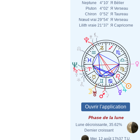
Neptune
4°10'
Я
Bélier
Pluton
4°02'
Я
Verseau
Chiron
0°52'
Я
Taureau
Nœud vrai
29°54'
Я
Verseau
Lilith vraie
21°37'
Я
Capricorne
Phase de la lune
Lune décroissante, 35.62%
Dernier croissant
Mer. 12 août 17h37 T.U.