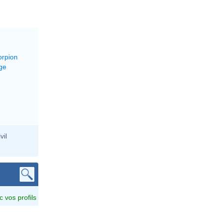
orpion
ge
vil
c vos profils