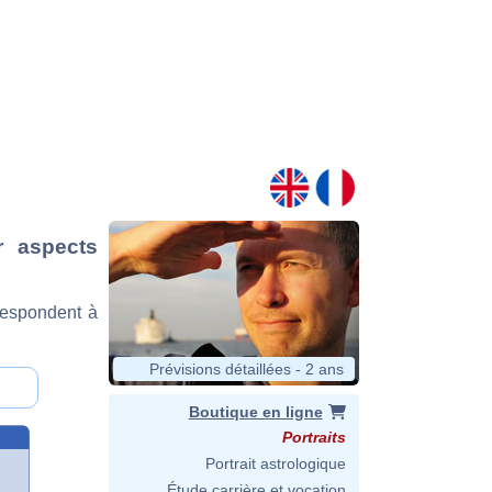
r aspects
respondent à
Prévisions détaillées - 2 ans
Boutique en ligne
Portraits
Portrait astrologique
Étude carrière et vocation