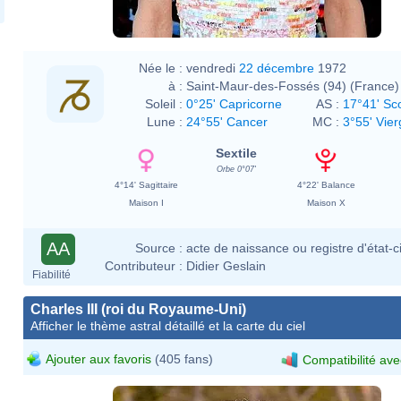
Née le :
vendredi
22 décembre
1972
à :
Saint-Maur-des-Fossés (94) (France)
Soleil :
0°25' Capricorne
AS :
17°41' Sc
Lune :
24°55' Cancer
MC :
3°55' Vier
Sextile
Orbe 0°07'
4°14' Sagittaire
4°22' Balance
Maison I
Maison X
AA
Source :
acte de naissance ou registre d'état-ci
Contributeur :
Didier Geslain
Fiabilité
Charles III (roi du Royaume-Uni)
Afficher le thème astral détaillé et la carte du ciel
Ajouter aux favoris
(405 fans)
Compatibilité ave