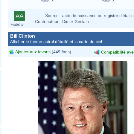
Maison XII
Maison X
AA
Source :
acte de naissance ou registre d'état-ci
Contributeur :
Didier Geslain
Fiabilité
Bill Clinton
Afficher le thème astral détaillé et la carte du ciel
This image was released by
the United States Armed
Ajouter aux favoris
(449 fans)
Compatibilité ave
Forces with the ID
DD-SC-93-
04622
.
(next)
This tag does not indicate the
copyright status of the attached work.
A normal
copyright tag
is still required.
See
Commons:Licensing
.
العربية
∙
বাংলা
∙
Deutsch
∙
Deutsch (Sie-
Form)
∙
English
∙
español
∙
euskara
∙
فارسی
∙
français
∙
italiano
∙
日本語
∙
한국어
∙
македонски
∙
മലയാളം
∙
Plattdüütsch
∙
Nederlands
∙
polski
∙