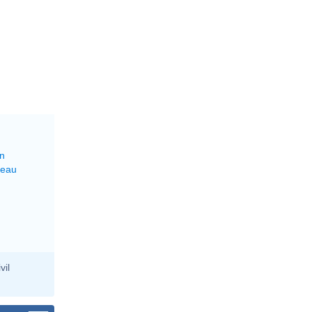
on
reau
vil