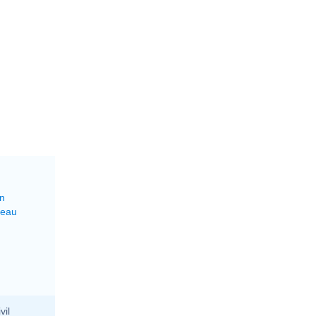
on
reau
vil