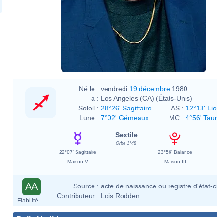
Né le :
vendredi
19 décembre
1980
à :
Los Angeles (CA) (États-Unis)
Soleil :
28°26' Sagittaire
AS :
12°13' Li
Lune :
7°02' Gémeaux
MC :
4°56' Tau
Sextile
Orbe 1°48'
22°07' Sagittaire
23°56' Balance
Maison V
Maison III
AA
Source :
acte de naissance ou registre d'état-ci
Contributeur :
Lois Rodden
Fiabilité