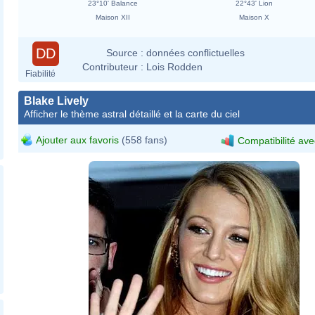
23°10' Balance
22°43' Lion
Maison XII
Maison X
DD
Source :
données conflictuelles
Contributeur :
Lois Rodden
Fiabilité
Blake Lively
Afficher le thème astral détaillé et la carte du ciel
Ajouter aux favoris
(558 fans)
Compatibilité ave