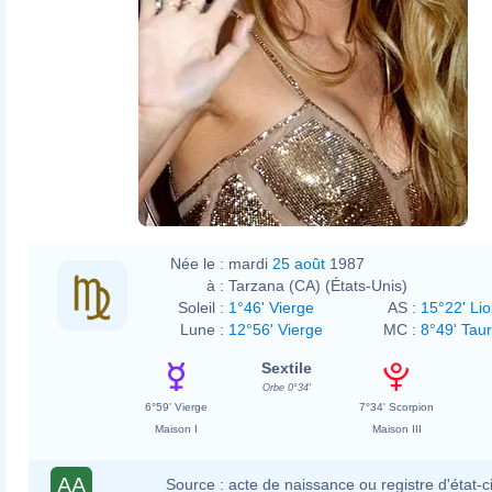
Née le :
mardi
25 août
1987
à :
Tarzana (CA) (États-Unis)
Soleil :
1°46' Vierge
AS :
15°22' Li
Lune :
12°56' Vierge
MC :
8°49' Tau
Sextile
Orbe 0°34'
6°59' Vierge
7°34' Scorpion
Maison I
Maison III
AA
Source :
acte de naissance ou registre d'état-ci