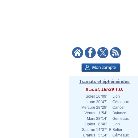
Transits et éphémérides
8 août, 16h39 T.U.
Soleil
16°09'
Lion
Lune
20°47'
Gémeaux
Mercure
28°29'
Cancer
Vénus
1°54'
Balance
Mars
28°14'
Gémeaux
Jupiter
8°40'
Lion
Saturne
14°37'
Я
Bélier
Uranus
5°14'
Gémeaux