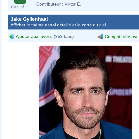
Contributeur :
Viktor E.
Fiabilité
Jake Gyllenhaal
Afficher le thème astral détaillé et la carte du ciel
Ajouter aux favoris
(959 fans)
Compatibilité ave