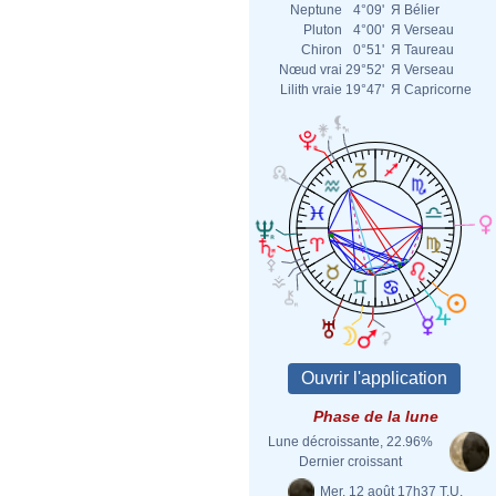
Neptune
4°09'
Я
Bélier
Pluton
4°00'
Я
Verseau
Chiron
0°51'
Я
Taureau
Nœud vrai
29°52'
Я
Verseau
Lilith vraie
19°47'
Я
Capricorne
Phase de la lune
Lune décroissante, 22.96%
Dernier croissant
Mer. 12 août 17h37 T.U.