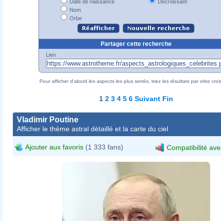
Date de naissance
Décroissant
Nom
Orbe
Partager cette recherche
Lien
Pour afficher d'abord les aspects les plus serrés, triez les résultats par orbe croi
1
2
3
4
5
6
Suivant
Fin
Vladimir Poutine
Afficher le thème astral détaillé et la carte du ciel
Ajouter aux favoris
(1 333 fans)
Compatibilité ave