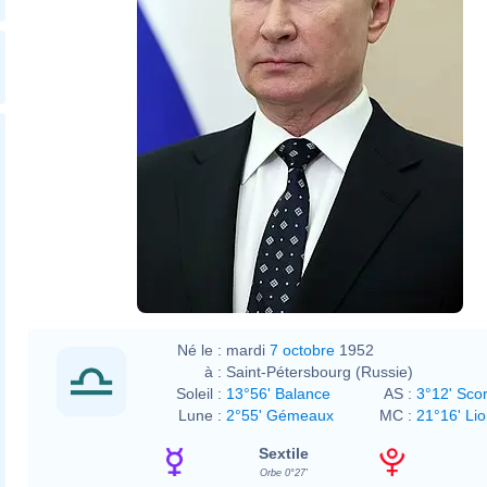
Né le :
mardi
7 octobre
1952
à :
Saint-Pétersbourg (Russie)
Soleil :
13°56' Balance
AS :
3°12' Sco
Lune :
2°55' Gémeaux
MC :
21°16' Li
Sextile
Orbe 0°27'