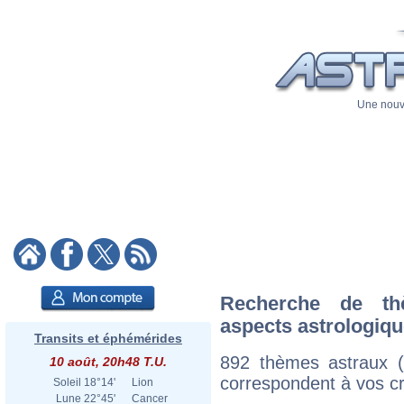
Une nouve
Recherche de th
aspects astrologiq
Transits et éphémérides
892 thèmes astraux 
10 août, 20h48 T.U.
correspondent à vos cri
Soleil
18°14'
Lion
Lune
22°45'
Cancer