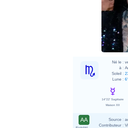
Né le :
v
à :
A
Soleil :
2
Lune :
6
14°22' Sagittaire
Maison XII
AA
Source :
a
Contributeur :
V
Fiabilité