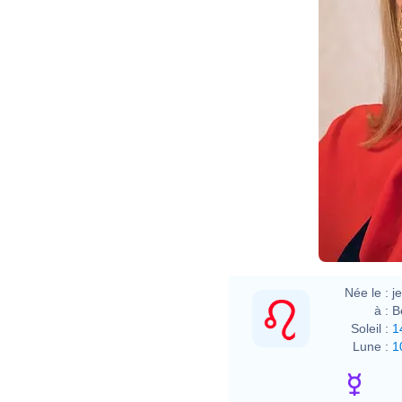
Née le :
j
à :
B
Soleil :
1
Lune :
1