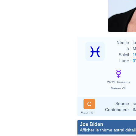
Née le :
l
à :
M
Soleil :
1
Lune :
0
26°26' Poissons
Maison VIII
C
Source :
s
Contributeur :
I
Fiabilité
Joe Biden
Afficher le thème astral détail