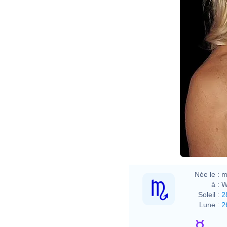
Née le :
m
à :
W
Soleil :
2
Lune :
2