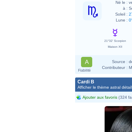
Né le :
v
à :
S
Soleil :
2
Lune :
0
21°32' Scorpion
Maison XII
A
Source :
d
Contributeur :
M
Fiabilité
Cardi B
Afficher le thème astral détail
Ajouter aux favoris
(324 fa