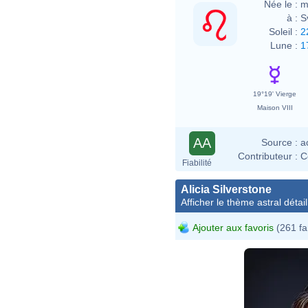
Née le :
m
à :
S
Soleil :
2
Lune :
1
19°19' Vierge
Maison VIII
AA
Source :
a
Contributeur :
C
Fiabilité
Alicia Silverstone
Afficher le thème astral détail
Ajouter aux favoris
(261 fa