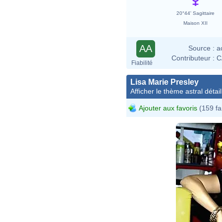
20°44' Sagittaire
Maison XII
AA
Source :
a
Contributeur :
C
Fiabilité
Lisa Marie Presley
Afficher le thème astral détail
Ajouter aux favoris
(159 fa