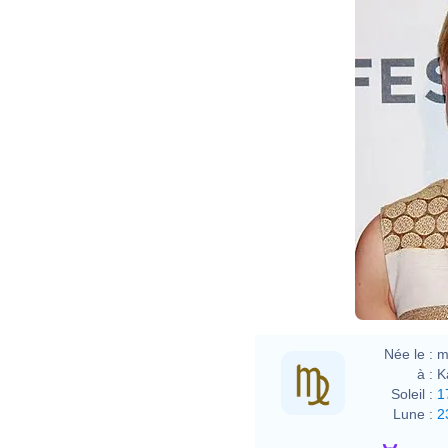
Davi
Née le :
m
à :
K
Soleil :
1
Lune :
2