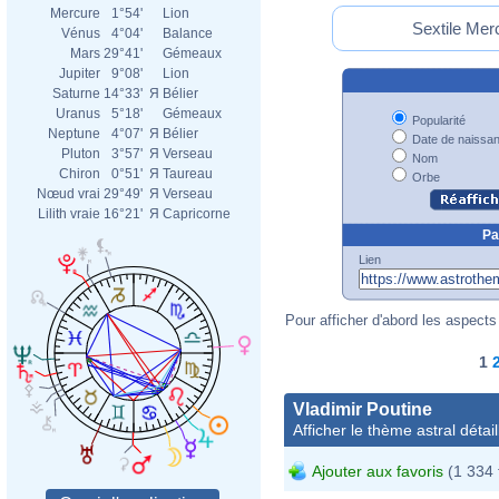
Mercure
1°54'
Lion
Sextile Merc
Vénus
4°04'
Balance
Mars
29°41'
Gémeaux
Jupiter
9°08'
Lion
Saturne
14°33'
Я
Bélier
Uranus
5°18'
Gémeaux
Popularité
Neptune
4°07'
Я
Bélier
Date de naissa
Pluton
3°57'
Я
Verseau
Nom
Chiron
0°51'
Я
Taureau
Orbe
Nœud vrai
29°49'
Я
Verseau
Lilith vraie
16°21'
Я
Capricorne
Pa
Lien
Pour afficher d'abord les aspects 
1
Vladimir Poutine
Afficher le thème astral détail
Ajouter aux favoris
(1 334 