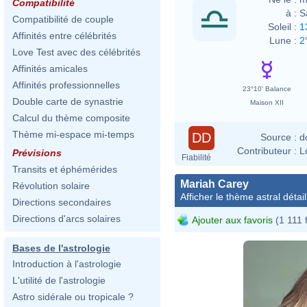
Compatibilité
à :
S
Compatibilité de couple
Soleil :
1
Affinités entre célébrités
Lune :
2
Love Test avec des célébrités
Affinités amicales
Affinités professionnelles
23°10' Balance
Double carte de synastrie
Maison XII
Calcul du thème composite
Thème mi-espace mi-temps
DD
Source :
d
Contributeur :
L
Prévisions
Fiabilité
Transits et éphémérides
Mariah Carey
Révolution solaire
Afficher le thème astral détail
Directions secondaires
Directions d'arcs solaires
Ajouter aux favoris
(1 111 
Bases de l'astrologie
Introduction à l'astrologie
L'utilité de l'astrologie
Astro sidérale ou tropicale ?