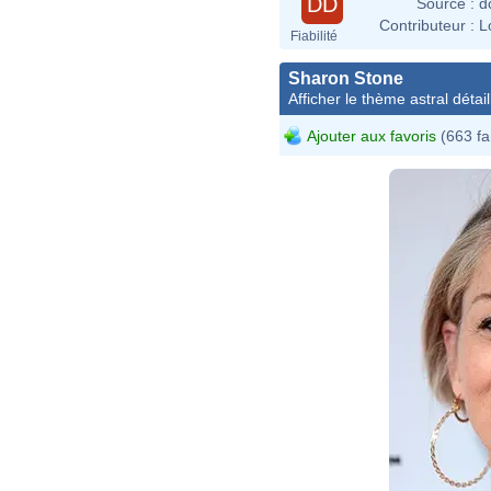
DD
Source :
d
Contributeur :
L
Fiabilité
Sharon Stone
Afficher le thème astral détail
Ajouter aux favoris
(663 fa