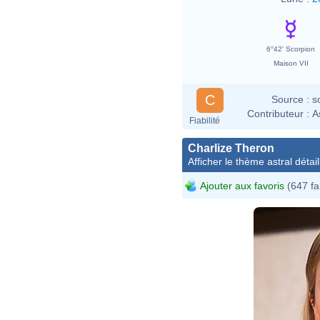
6°42' Scorpion
Maison VII
C
Source :
s
Contributeur :
A
Fiabilité
Charlize Theron
Afficher le thème astral détail
Ajouter aux favoris
(647 fa