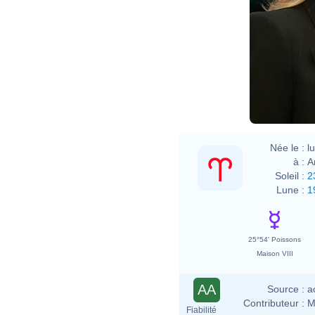
Née le :
l
à :
A
Soleil :
2
Lune :
1
25°54' Poissons
Maison VIII
AA
Source :
a
Contributeur :
M
Fiabilité