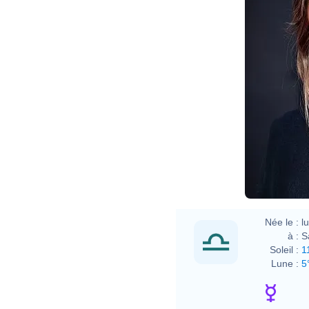
Née le :
l
à :
S
Soleil :
1
Lune :
5