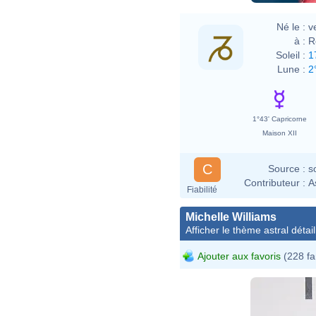
Né le :
v
à :
R
Soleil :
1
Lune :
2
1°43' Capricorne
Maison XII
C
Source :
s
Contributeur :
A
Fiabilité
Michelle Williams
Afficher le thème astral détail
Ajouter aux favoris
(228 fa