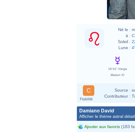
Né le :
m
à :
C
Soleil :
2
Lune :
4
16°41' Vierge
Maison XI
C
Source :
s
Contributeur :
T
Fiabilité
Damiano David
Afficher le thème astral détail
Ajouter aux favoris
(183 fa