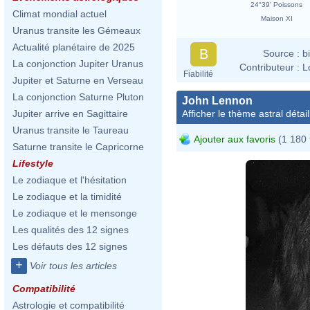
24°39' Poissons
Climat mondial actuel
Maison XI
Uranus transite les Gémeaux
Actualité planétaire de 2025
B
Source :
b
La conjonction Jupiter Uranus
Contributeur :
L
Fiabilité
Jupiter et Saturne en Verseau
La conjonction Saturne Pluton
John Lennon
Afficher le thème astral détail
Jupiter arrive en Sagittaire
Uranus transite le Taureau
Ajouter aux favoris
(1 180 
Saturne transite le Capricorne
Lifestyle
Le zodiaque et l'hésitation
Le zodiaque et la timidité
Le zodiaque et le mensonge
Les qualités des 12 signes
Les défauts des 12 signes
+
Voir tous les articles
Compatibilité
Astrologie et compatibilité