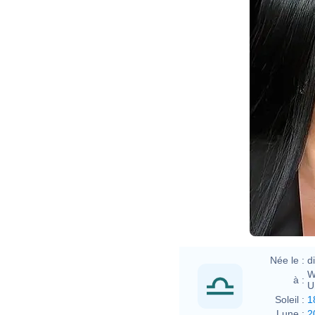
Née le :
d
W
à :
U
Soleil :
1
Lune :
2