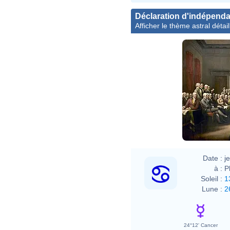
Déclaration d'indépenda
Afficher le thème astral détail
John 
Date :
j
à :
P
Soleil :
1
Lune :
2
24°12' Cancer