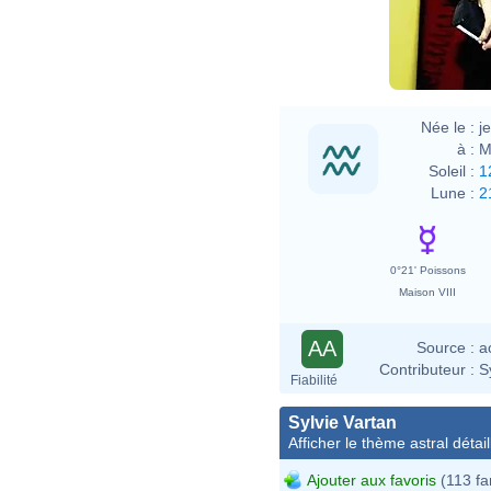
Née le :
j
à :
M
Soleil :
1
Lune :
2
0°21' Poissons
Maison VIII
AA
Source :
a
Contributeur :
S
Fiabilité
Sylvie Vartan
Afficher le thème astral détail
Ajouter aux favoris
(113 fa