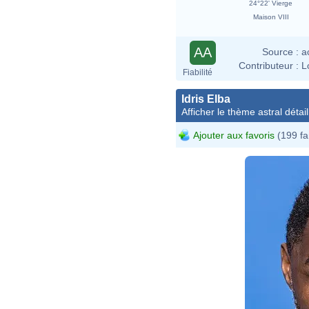
24°22' Vierge
Maison VIII
AA
Source :
a
Contributeur :
L
Fiabilité
Idris Elba
Afficher le thème astral détail
Ajouter aux favoris
(199 fa