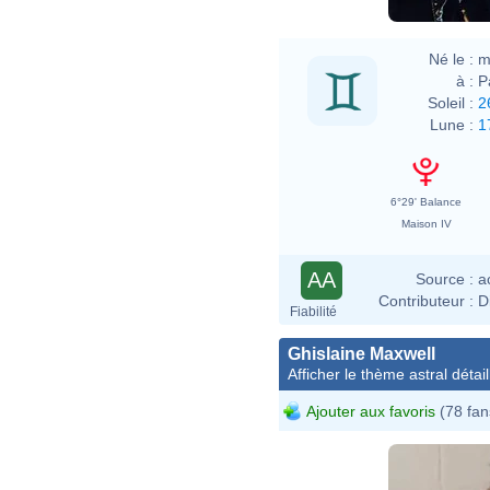
Né le :
m
à :
P
Soleil :
2
Lune :
1
6°29' Balance
Maison IV
AA
Source :
a
Contributeur :
D
Fiabilité
Ghislaine Maxwell
Afficher le thème astral détail
Ajouter aux favoris
(78 fan