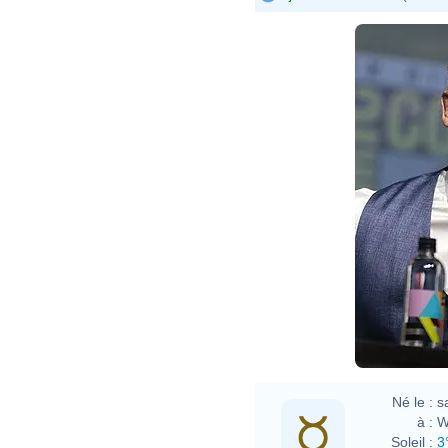
Né le :
s
à :
W
Soleil :
3