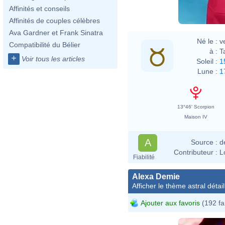
Affinités et conseils
Affinités de couples célèbres
Ava Gardner et Frank Sinatra
Né le :
v
Compatibilité du Bélier
à :
T
+
Voir tous les articles
Soleil :
1
Lune :
1
13°46' Scorpion
Maison IV
A
Source :
d
Contributeur :
L
Fiabilité
Alexa Demie
Afficher le thème astral détail
Ajouter aux favoris
(192 fa