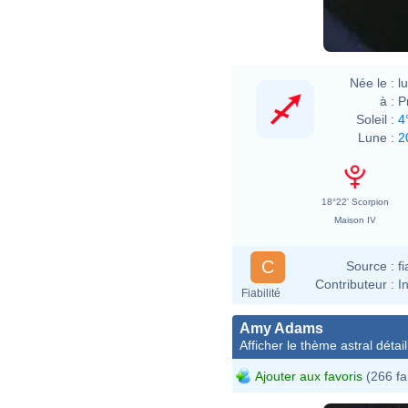
Née le :
l
à :
P
Soleil :
4
Lune :
2
18°22' Scorpion
Maison IV
C
Source :
f
Contributeur :
I
Fiabilité
Amy Adams
Afficher le thème astral détail
Ajouter aux favoris
(266 fa