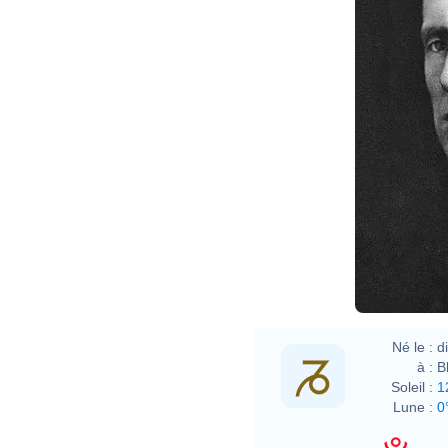
Né le :
d
à :
B
Soleil :
1
Lune :
0