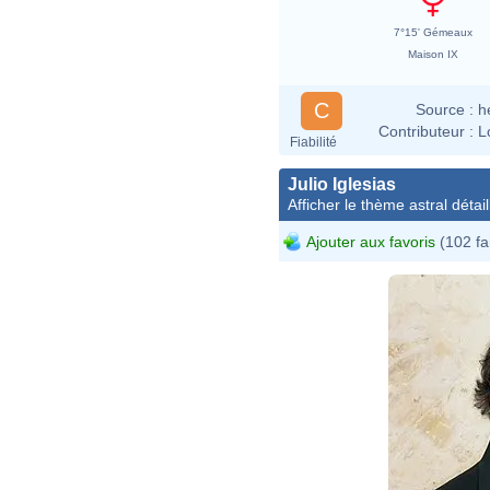
7°15' Gémeaux
Maison IX
C
Source :
h
Contributeur :
L
Fiabilité
Julio Iglesias
Afficher le thème astral détail
Ajouter aux favoris
(102 fa