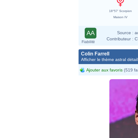
18°57' Scorpion
Maison IV
AA
Source :
a
Contributeur :
C
Fiabilité
Colin Farrell
Afficher le thème astral détail
Ajouter aux favoris
(519 fa