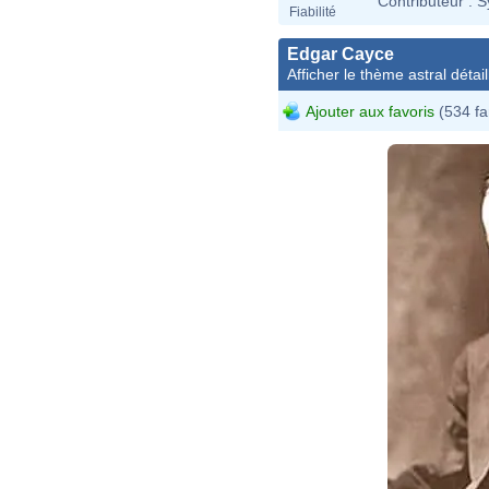
Contributeur :
S
Fiabilité
Edgar Cayce
Afficher le thème astral détail
Ajouter aux favoris
(534 fa