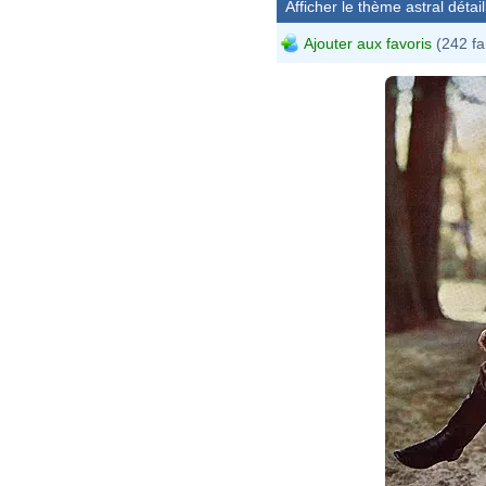
Afficher le thème astral détail
Ajouter aux favoris
(242 fa
Serge