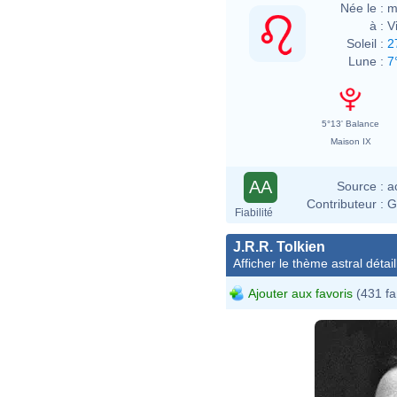
Née le :
m
à :
V
Soleil :
2
Lune :
7
5°13' Balance
Maison IX
AA
Source :
a
Contributeur :
G
Fiabilité
J.R.R. Tolkien
Afficher le thème astral détail
Ajouter aux favoris
(431 fa