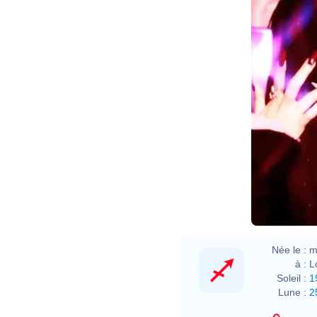
Née le :
m
à :
L
Soleil :
1
Lune :
2