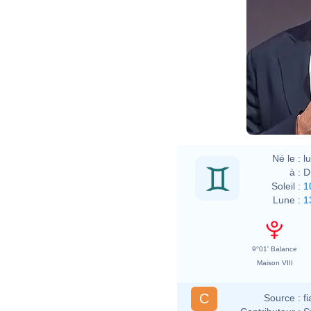
Né le :
l
à :
D
Soleil :
1
Lune :
1
9°01' Balance
Maison VIII
C
Source :
f