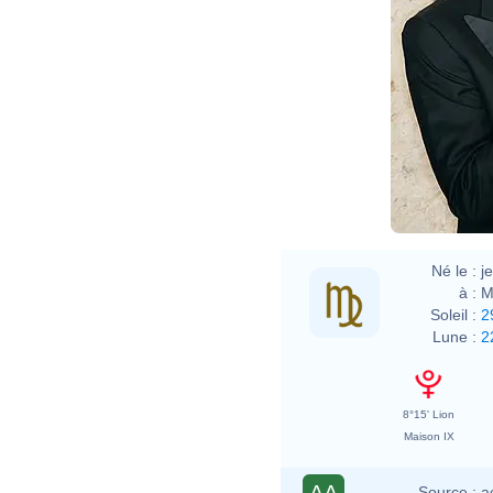
Né le :
j
à :
M
Soleil :
2
Lune :
2
8°15' Lion
Maison IX
AA
Source :
a