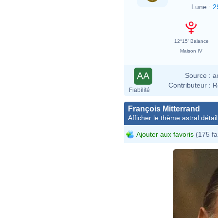
Lune :
2
12°15' Balance
Maison IV
AA
Source :
a
Contributeur :
R
Fiabilité
François Mitterrand
Afficher le thème astral détail
Ajouter aux favoris
(175 fa