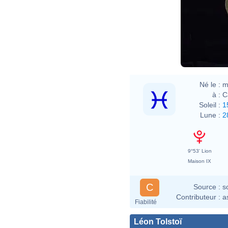
Né le :
m
à :
C
Soleil :
1
Lune :
2
9°53' Lion
Maison IX
C
Source :
s
Contributeur :
a
Fiabilité
Léon Tolstoï