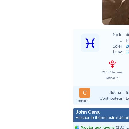
Né le :
d
à :
H
Soleil :
2
Lune :
1
22°56' Taureau
Maison X
C
Source :
f
Contributeur :
L
Fiabilité
John Cena
Afficher le thème astral détail
Ajouter aux favoris
(180 fa