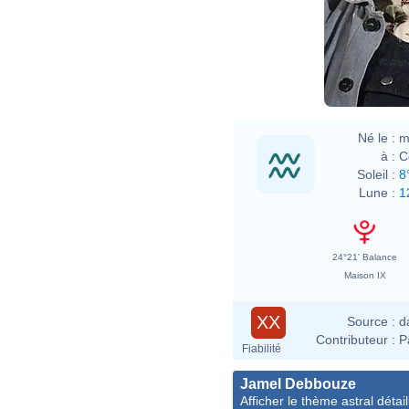
Né le :
m
à :
C
Soleil :
8
Lune :
1
24°21' Balance
Maison IX
XX
Source :
d
Contributeur :
P
Fiabilité
Jamel Debbouze
Afficher le thème astral détail