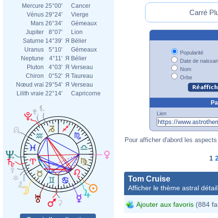
Mercure
25°00'
Cancer
Carré Pl
Vénus
29°24'
Vierge
Mars
26°34'
Gémeaux
Jupiter
8°07'
Lion
Saturne
14°39'
Я
Bélier
Uranus
5°10'
Gémeaux
Popularité
Neptune
4°11'
Я
Bélier
Date de naissa
Pluton
4°03'
Я
Verseau
Nom
Chiron
0°52'
Я
Taureau
Orbe
Nœud vrai
29°54'
Я
Verseau
Lilith vraie
22°14'
Capricorne
Pa
Lien
Pour afficher d'abord les aspects 
1
Tom Cruise
Afficher le thème astral détail
Ajouter aux favoris
(884 fa