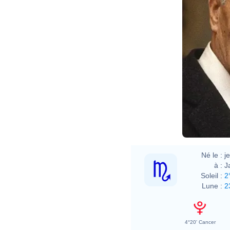
Né le :
j
à :
J
Soleil :
2
Lune :
2
4°20' Cancer