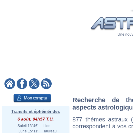
Une nouve
Recherche de th
aspects astrologiq
Transits et éphémérides
877 thèmes astraux 
6 août, 04h57 T.U.
correspondent à vos cri
Soleil
13°46'
Lion
Lune
15°11'
Taureau