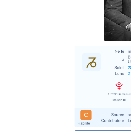
Né le :
m
B
à :
U
Soleil :
2
Lune :
2
13°59' Gémeaux
Maison III
C
Source :
s
Contributeur :
L
Fiabilité