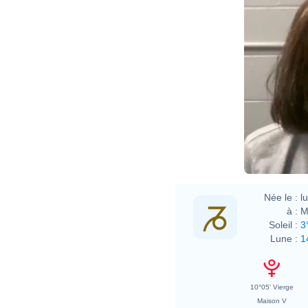
Née le :
l
à :
M
Soleil :
3
Lune :
1
10°05' Vierge
Maison V