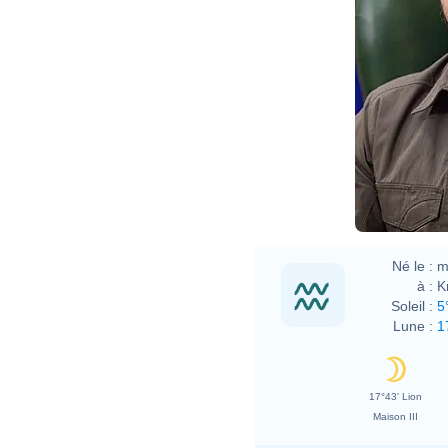
Né le :
m
à :
K
Soleil :
5
Lune :
1
17°43' Lion
Maison III