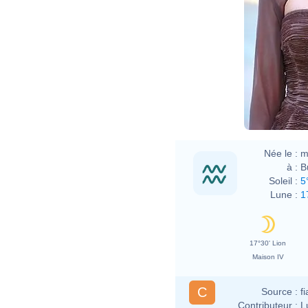
Née le :
m
à :
B
Soleil :
5
Lune :
1
17°30' Lion
Maison IV
C
Source :
f
Contributeur :
L