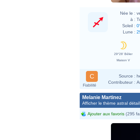
Née le :
v
à :
T
Soleil :
0
Lune :
2
29°28' Bélier
Maison V
C
Source :
h
Contributeur :
A
Fiabilité
Melanie Martinez
Afficher le thème astral détail
Ajouter aux favoris
(295 fa