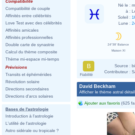
Compatibilité
Né le :
m
Compatibilité de couple
à :
L
Affinités entre célébrités
Soleil :
1
Love Test avec des célébrités
Lune :
2
Affinités amicales
Affinités professionnelles
Double carte de synastrie
24°38' Balance
Maison XI
Calcul du thème composite
Thème mi-espace mi-temps
B
Source :
b
Prévisions
Contributeur :
S
Transits et éphémérides
Fiabilité
Révolution solaire
David Beckham
Directions secondaires
Afficher le thème astral détail
Directions d'arcs solaires
Ajouter aux favoris
(625 fa
Bases de l'astrologie
Introduction à l'astrologie
L'utilité de l'astrologie
Astro sidérale ou tropicale ?