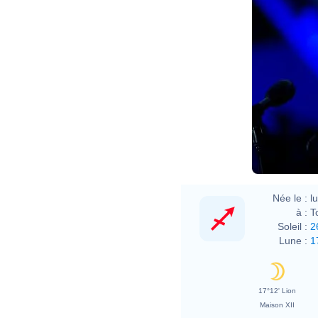
Née le :
l
à :
T
Soleil :
2
Lune :
1
17°12' Lion
Maison XII