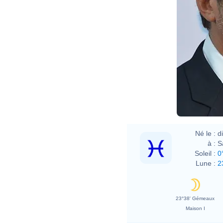
Né le :
d
à :
S
Soleil :
0
Lune :
2
23°38' Gémeaux
Maison I