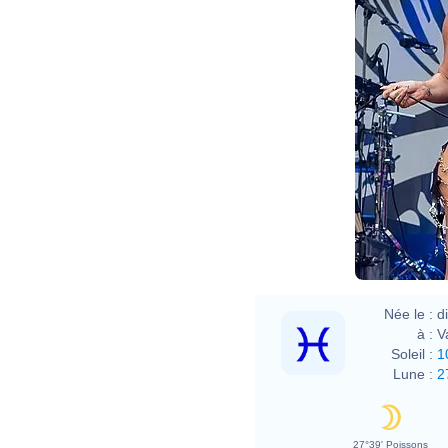
Née le :
d
à :
V
Soleil :
1
Lune :
2
27°39' Poissons