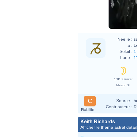
Née le :
s
à :
L
Soleil :
1
Lune :
1
1°01' Cancer
Maison XI
C
Source :
h
Contributeur :
R
Fiabilité
Keith Richards
Afficher le thème astral détail