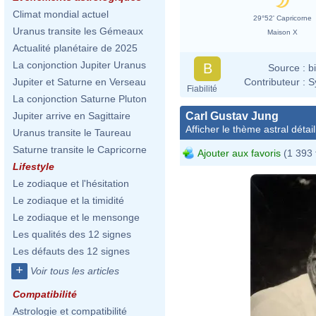
Climat mondial actuel
29°52' Capricorne
Uranus transite les Gémeaux
Maison X
Actualité planétaire de 2025
La conjonction Jupiter Uranus
B
Source :
b
Contributeur :
S
Jupiter et Saturne en Verseau
Fiabilité
La conjonction Saturne Pluton
Carl Gustav Jung
Jupiter arrive en Sagittaire
Afficher le thème astral détail
Uranus transite le Taureau
Saturne transite le Capricorne
Ajouter aux favoris
(1 393 
Lifestyle
Le zodiaque et l'hésitation
Le zodiaque et la timidité
Le zodiaque et le mensonge
Les qualités des 12 signes
Les défauts des 12 signes
+
Voir tous les articles
Compatibilité
Astrologie et compatibilité