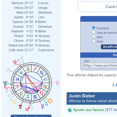
Mercure
25°17'
Cancer
Carré 
Vénus
29°37'
Vierge
Mars
26°43'
Gémeaux
Jupiter
8°10'
Lion
Saturne
14°39'
Я
Bélier
Uranus
5°11'
Gémeaux
Popularité
Neptune
4°11'
Я
Bélier
Date de naissa
Pluton
4°03'
Я
Verseau
Nom
Chiron
0°52'
Я
Taureau
Orbe
Nœud vrai
29°54'
Я
Verseau
Lilith vraie
22°17'
Capricorne
Pa
Lien
Pour afficher d'abord les aspects 
1
Justin Bieber
Afficher le thème astral détail
Ajouter aux favoris
(977 fa