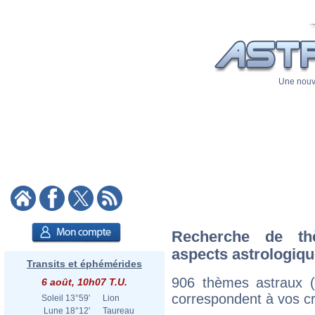
Une nouve
Recherche de th
aspects astrologiq
Transits et éphémérides
906 thèmes astraux 
6 août, 10h07 T.U.
correspondent à vos cri
Soleil
13°59'
Lion
Lune
18°12'
Taureau