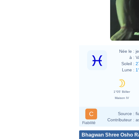
Née le :
j
à :
V
Soleil :
2
Lune :
1
1°05' Bélier
Maison IV
C
Source :
f
Contributeur :
a
Fiabilité
Bhagwan Shree Osho R