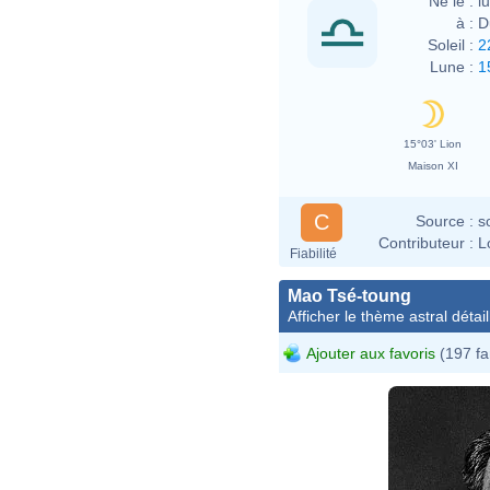
Né le :
l
à :
D
Soleil :
2
Lune :
1
15°03' Lion
Maison XI
C
Source :
s
Contributeur :
L
Fiabilité
Mao Tsé-toung
Afficher le thème astral détail
Ajouter aux favoris
(197 fa