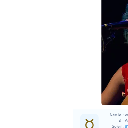
Née le :
v
à :
A
Soleil :
8