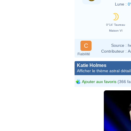
Lune :
0
0°14' Taureau
Maison VI
C
Source :
h
Contributeur :
A
Fiabilité
Katie Holmes
Afficher le thème astral détail
Ajouter aux favoris
(366 fa