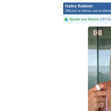
Hailey Baldwin
Afficher le thème astral détail
Ajouter aux favoris
(167 fa