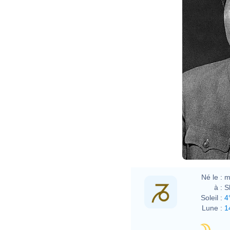
Né le :
m
à :
S
Soleil :
4
Lune :
1