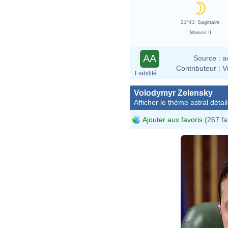
21°41' Sagittaire
Maison II
AA
Source :
a
Contributeur :
V
Fiabilité
Volodymyr Zelensky
Afficher le thème astral détail
Ajouter aux favoris
(267 fa