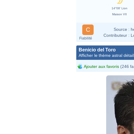
14°08' Lion
Maison VII
C
Source :
h
Contributeur :
L
Fiabilité
Benicio del Toro
Afficher le thème astral détail
Ajouter aux favoris
(246 fa