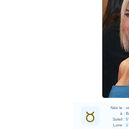
Née le :
v
à :
B
Soleil :
5
Lune :
1