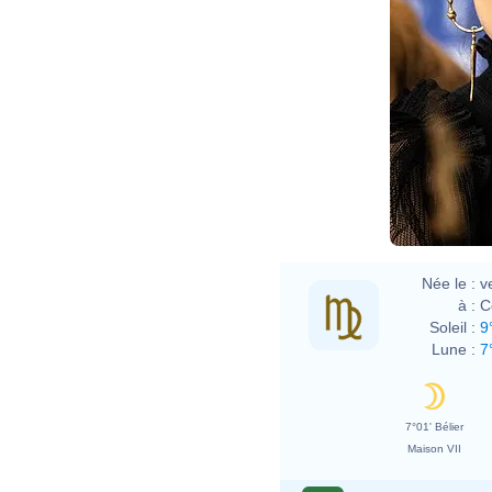
Née le :
v
à :
C
Soleil :
9
Lune :
7
7°01' Bélier
Maison VII