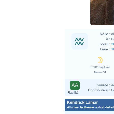
Né le :
d
à :
B
Soleil :
2
Lune :
1
10°01' Sagittaire
Maison VI
AA
Source :
a
Contributeur :
L
Fiabilité
Kendrick Lamar
Afficher le thème astral détail