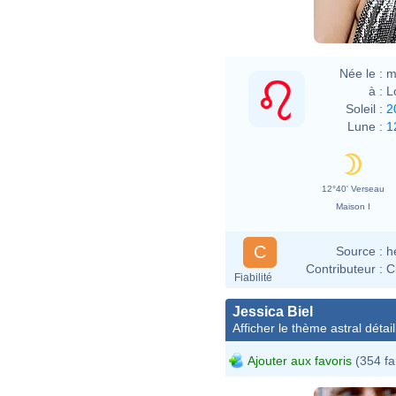
Née le :
m
à :
L
Soleil :
2
Lune :
1
12°40' Verseau
Maison I
C
Source :
h
Contributeur :
C
Fiabilité
Jessica Biel
Afficher le thème astral détail
Ajouter aux favoris
(354 fa