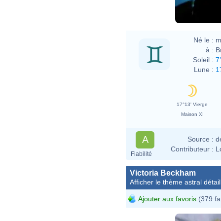
Né le :
m
à :
B
Soleil :
7
Lune :
1
17°13' Vierge
Maison XI
A
Source :
d
Contributeur :
L
Fiabilité
Victoria Beckham
Afficher le thème astral détail
Ajouter aux favoris
(379 fa