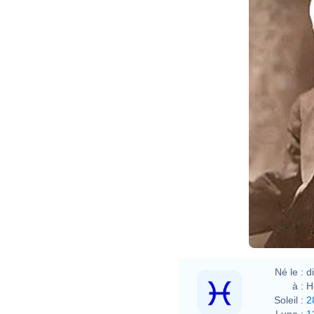
Né le :
d
à :
H
Soleil :
2
Lune :
1