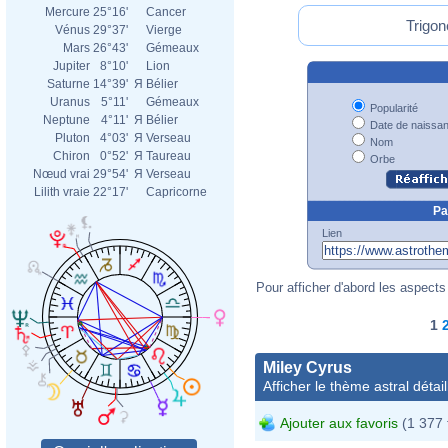
Mercure
25°16'
Cancer
Trigon
Vénus
29°37'
Vierge
Mars
26°43'
Gémeaux
Jupiter
8°10'
Lion
Saturne
14°39'
Я
Bélier
Uranus
5°11'
Gémeaux
Popularité
Neptune
4°11'
Я
Bélier
Date de naissa
Pluton
4°03'
Я
Verseau
Nom
Chiron
0°52'
Я
Taureau
Orbe
Nœud vrai
29°54'
Я
Verseau
Lilith vraie
22°17'
Capricorne
Pa
Lien
Pour afficher d'abord les aspects 
1
Miley Cyrus
Afficher le thème astral détail
Ajouter aux favoris
(1 377 