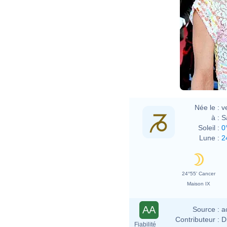
Née le :
v
à :
S
Soleil :
0
Lune :
2
24°55' Cancer
Maison IX
AA
Source :
a
Contributeur :
D
Fiabilité