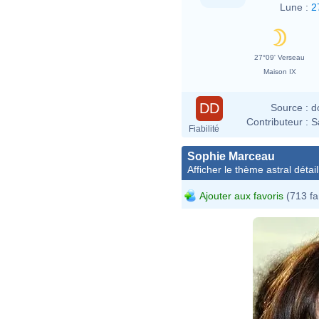
Lune :
2
27°09' Verseau
Maison IX
DD
Source :
d
Contributeur :
S
Fiabilité
Sophie Marceau
Afficher le thème astral détail
Ajouter aux favoris
(713 fa