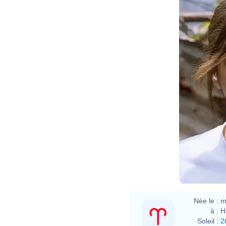
Née le :
m
à :
H
Soleil :
2