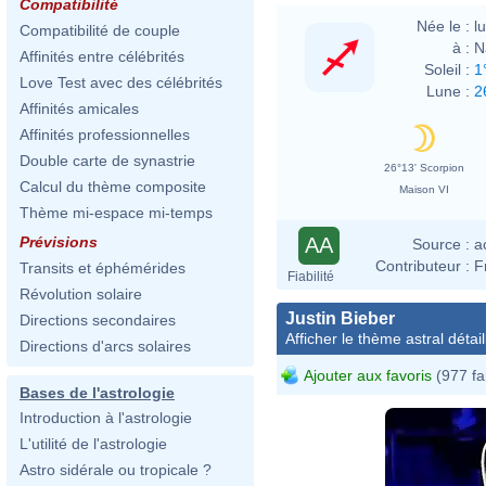
Compatibilité
Née le :
l
Compatibilité de couple
à :
N
Affinités entre célébrités
Soleil :
1
Love Test avec des célébrités
Lune :
2
Affinités amicales
Affinités professionnelles
Double carte de synastrie
26°13' Scorpion
Calcul du thème composite
Maison VI
Thème mi-espace mi-temps
AA
Prévisions
Source :
a
Contributeur :
F
Transits et éphémérides
Fiabilité
Révolution solaire
Justin Bieber
Directions secondaires
Afficher le thème astral détail
Directions d'arcs solaires
Ajouter aux favoris
(977 fa
Bases de l'astrologie
Introduction à l'astrologie
L'utilité de l'astrologie
Astro sidérale ou tropicale ?