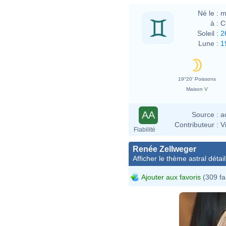
Né le :
m
à :
C
Soleil :
2
Lune :
1
19°20' Poissons
Maison V
AA
Source :
a
Contributeur :
V
Fiabilité
Renée Zellweger
Afficher le thème astral détail
Ajouter aux favoris
(309 fa