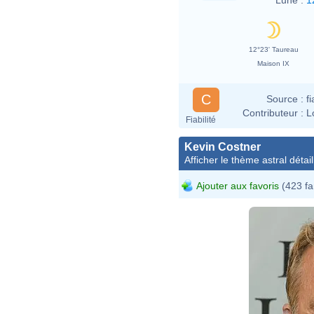
12°23' Taureau
Maison IX
C
Source :
f
Contributeur :
L
Fiabilité
Kevin Costner
Afficher le thème astral détail
Ajouter aux favoris
(423 fa