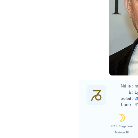
Né le :
m
à :
L
Soleil :
2
Lune :
4
4°16' Sagittaire
Maison III