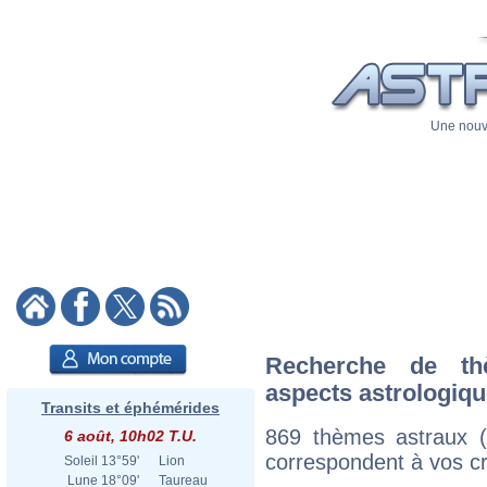
Une nouve
Recherche de th
aspects astrologiq
Transits et éphémérides
869 thèmes astraux 
6 août, 10h02 T.U.
correspondent à vos cri
Soleil
13°59'
Lion
Lune
18°09'
Taureau