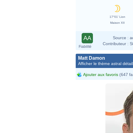
17°01' Lion
Maison XII
AA
Source :
a
Contributeur :
S
Fiabilité
Matt Damon
Afficher le thème astral détail
Ajouter aux favoris
(647 fa