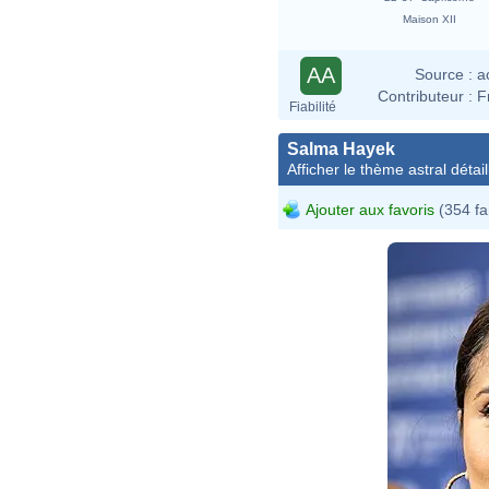
Maison XII
AA
Source :
a
Contributeur :
F
Fiabilité
Salma Hayek
Afficher le thème astral détail
Ajouter aux favoris
(354 fa