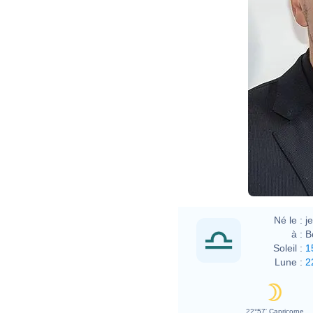
Né le :
j
à :
B
Soleil :
1
Lune :
2
22°57' Capricorne