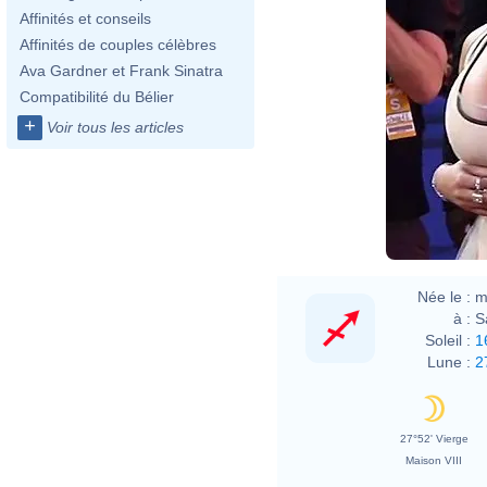
Affinités et conseils
Affinités de couples célèbres
Ava Gardner et Frank Sinatra
Compatibilité du Bélier
+
Voir tous les articles
Née le :
m
à :
S
Soleil :
1
Lune :
2
27°52' Vierge
Maison VIII