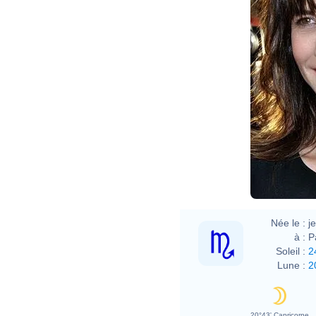
Née le :
j
à :
P
Soleil :
2
Lune :
2
20°43' Capricorne