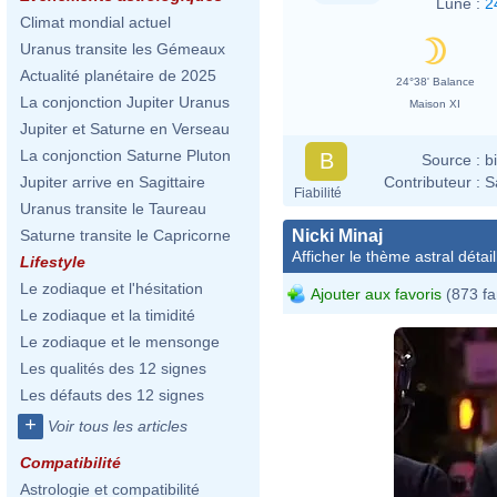
Lune :
2
Climat mondial actuel
Uranus transite les Gémeaux
Actualité planétaire de 2025
24°38' Balance
La conjonction Jupiter Uranus
Maison XI
Jupiter et Saturne en Verseau
La conjonction Saturne Pluton
B
Source :
b
Contributeur :
S
Jupiter arrive en Sagittaire
Fiabilité
Uranus transite le Taureau
Nicki Minaj
Saturne transite le Capricorne
Afficher le thème astral détail
Lifestyle
Le zodiaque et l'hésitation
Ajouter aux favoris
(873 fa
Le zodiaque et la timidité
Le zodiaque et le mensonge
Les qualités des 12 signes
Les défauts des 12 signes
+
Voir tous les articles
Compatibilité
Astrologie et compatibilité