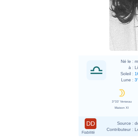
Né le :
m
à :
L
Soleil :
1
Lune :
3
3°33' Verseau
Maison XI
DD
Source :
d
Contributeur :
L
Fiabilité