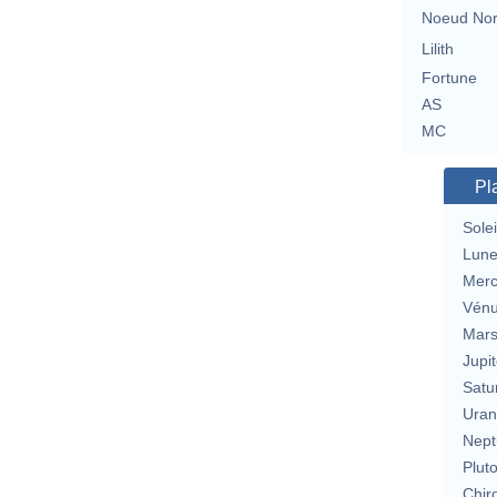
Noeud No
Lilith
Fortune
AS
MC
Pl
Solei
Lun
Merc
Vén
Mar
Jupit
Satu
Uran
Nept
Plut
Chir