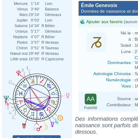
Mercure
1°14'
Lion
Émile Genevoix
Vénus
3°40'
Balance
Données de naissance et dom
Mars
29°24'
Gémeaux
Jupiter
9°03'
Lion
Ajouter aux favoris
(aucun 
Saturne
14°34'
Я
Bélier
Uranus
5°17'
Gémeaux
Né le :
m
Neptune
4°07'
Я
Bélier
à :
B
Pluton
3°57'
Я
Verseau
Soleil :
1
Chiron
0°51'
Я
Taureau
Lune :
2
Nœud vrai
29°49'
Я
Verseau
C
Lilith vraie
16°55'
Я
Capricorne
Dominantes
:
V
M
Astrologie Chinoise
:
S
Numérologie
:
c
Vues
:
1
AA
Source :
a
Contributeur :
M
Fiabilité
Des informations complé
naissance sont parfois di
dessous.