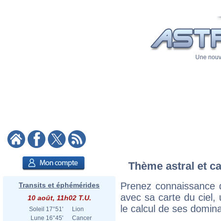
Une nouve
Thème astral et ca
Prenez connaissance 
Transits et éphémérides
avec sa carte du ciel, 
10 août, 11h02 T.U.
le calcul de ses domina
Soleil
17°51'
Lion
Lune
16°45'
Cancer