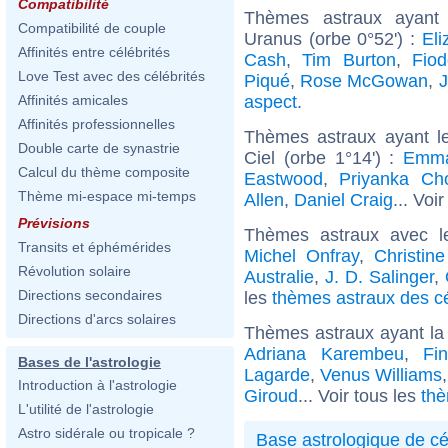
Compatibilité
Thèmes astraux ayant
Compatibilité de couple
Uranus (orbe 0°52') :
Eli
Affinités entre célébrités
Cash
,
Tim Burton
,
Fiod
Love Test avec des célébrités
Piqué
,
Rose McGowan
,
aspect
.
Affinités amicales
Affinités professionnelles
Thèmes astraux ayant l
Double carte de synastrie
Ciel (orbe 1°14') :
Emma
Calcul du thème composite
Eastwood
,
Priyanka Ch
Thème mi-espace mi-temps
Allen
,
Daniel Craig
... Voi
Prévisions
Thèmes astraux avec l
Transits et éphémérides
Michel Onfray
,
Christin
Révolution solaire
Australie
,
J. D. Salinger
,
Directions secondaires
les
thèmes astraux des cé
Directions d'arcs solaires
Thèmes astraux ayant la
Adriana Karembeu
,
Fi
Bases de l'astrologie
Lagarde
,
Venus Williams
Introduction à l'astrologie
Giroud
... Voir tous les
thè
L'utilité de l'astrologie
Astro sidérale ou tropicale ?
Base astrologique de cé