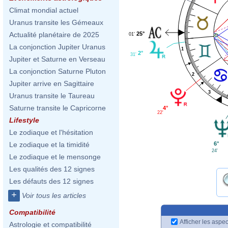
Climat mondial actuel
Uranus transite les Gémeaux
25°
Actualité planétaire de 2025
01'
La conjonction Jupiter Uranus
1
2°
31'
Jupiter et Saturne en Verseau
La conjonction Saturne Pluton
2
Jupiter arrive en Sagittaire
3
Uranus transite le Taureau
Saturne transite le Capricorne
4°
22'
Lifestyle
Le zodiaque et l'hésitation
6°
Le zodiaque et la timidité
24'
Le zodiaque et le mensonge
Les qualités des 12 signes
Les défauts des 12 signes
+
Voir tous les articles
Compatibilité
Afficher les aspec
Astrologie et compatibilité