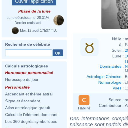
Phase de la lune
Lune décroissante, 25.31%
Dernier croissant
Mer. 12 août 17h37 T.U.
Né le :
m
Recherche de célébrité
à :
P
Soleil :
2
Lune :
1
L
Calculs astrologiques
Dominantes
:
N
M
Horoscope personnalisé
Astrologie Chinoise
:
B
Horoscope du jour
Numérologie
:
c
Personnalité
Vues
:
1
Ascendant et thème astral
C
Source :
s
Signe et Ascendant
Contributeur :
A
Atlas astrologique gratuit
Fiabilité
Calcul de l'élément dominant
Des informations complé
Les 360 degrés symboliques
naissance sont parfois di