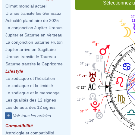
Sélectionnez u
Climat mondial actuel
Uranus transite les Gémeaux
20'
Actualité planétaire de 2025
1
15'
16°
La conjonction Jupiter Uranus
Jupiter et Saturne en Verseau
La conjonction Saturne Pluton
28'
5°
Jupiter arrive en Sagittaire
35'
7°
11
Uranus transite le Taureau
Saturne transite le Capricorne
37'
21°
Lifestyle
47'
21°
12
Le zodiaque et l'hésitation
Le zodiaque et la timidité
23°
46'
Le zodiaque et le mensonge
1
2°
Les qualités des 12 signes
15'
Les défauts des 12 signes
5°
2
32'
+
Voir tous les articles
14°
41'
Compatibilité
3
Astrologie et compatibilité