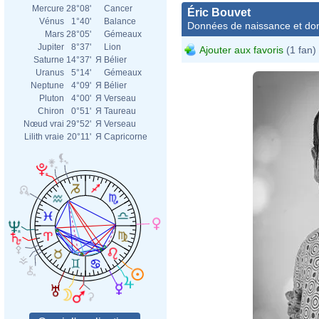
Mercure
28°08'
Cancer
Éric Bouvet
Vénus
1°40'
Balance
Données de naissance et dom
Mars
28°05'
Gémeaux
Jupiter
8°37'
Lion
Ajouter aux favoris
(1 fan)
Saturne
14°37'
Я
Bélier
Uranus
5°14'
Gémeaux
Neptune
4°09'
Я
Bélier
Pluton
4°00'
Я
Verseau
Chiron
0°51'
Я
Taureau
Nœud vrai
29°52'
Я
Verseau
Lilith vraie
20°11'
Я
Capricorne