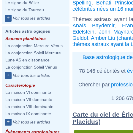
Spelling
,
Behati Prinslo
Le signe du Bélier
célébrités nées un 16 ma
Le signe du Taureau
+
Voir tous les articles
Thèmes astraux ayant 
Anaïs Baydemir
,
Fra
Edelstein
,
John Maynar
Articles astrologiques
Geldof
,
Amber Liu (chant
Aspects planétaires
thèmes astraux ayant la
La conjonction Mercure Vénus
La conjonction Soleil Mercure
Base astrologique de
Lune AS en dissonance
La conjonction Soleil Vénus
78 146 célébrités et
év
+
Voir tous les articles
Chercher par
professi
Caractérologie
La maison VI dominante
1 206 6
La maison VII dominante
La maison VIII dominante
Carte du ciel de Éri
La maison IX dominante
Placidus)
+
Voir tous les articles
Évènements astrologiques