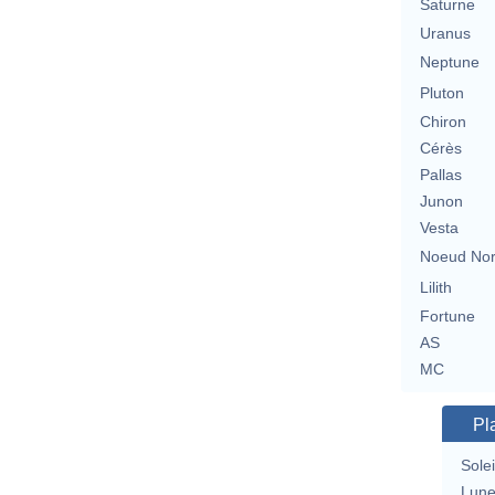
Saturne
Uranus
Neptune
Pluton
Chiron
Cérès
Pallas
Junon
Vesta
Noeud No
Lilith
Fortune
AS
MC
Pl
Solei
Lun