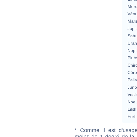
Merc
Vén
Mar
Jupit
Satu
Uran
Nept
Plut
Chir
Cérè
Pall
Jun
Vest
Noeu
Lilith
Fort
* Comme il est d'usage
moins de 1 degré de la m