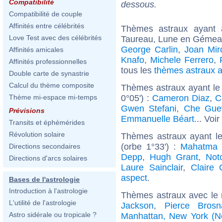
Compatibilité
dessous.
Compatibilité de couple
Affinités entre célébrités
Thèmes astraux ayant
Love Test avec des célébrités
Taureau, Lune en Gémeau
George Carlin
,
Joan Mir
Affinités amicales
Knafo
,
Michele Ferrero
,
Affinités professionnelles
tous les
thèmes astraux 
Double carte de synastrie
Calcul du thème composite
Thèmes astraux ayant le
0°05') :
Cameron Diaz
,
C
Thème mi-espace mi-temps
Gwen Stefani
,
Che Gue
Prévisions
Emmanuelle Béart
... Voir
Transits et éphémérides
Révolution solaire
Thèmes astraux ayant le
(orbe 1°33') :
Mahatma 
Directions secondaires
Depp
,
Hugh Grant
,
Not
Directions d'arcs solaires
Laure Sainclair
,
Claire 
aspect
.
Bases de l'astrologie
Introduction à l'astrologie
Thèmes astraux avec le
L'utilité de l'astrologie
Jackson
,
Pierce Brosn
Astro sidérale ou tropicale ?
Manhattan, New York (N