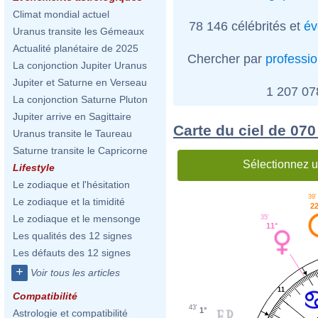
Climat mondial actuel
78 146 célébrités et
év
Uranus transite les Gémeaux
Actualité planétaire de 2025
Chercher par
professi
La conjonction Jupiter Uranus
Jupiter et Saturne en Verseau
1 207 0
La conjonction Saturne Pluton
Jupiter arrive en Sagittaire
Carte du ciel de 07
Uranus transite le Taureau
Saturne transite le Capricorne
Sélectionnez u
Lifestyle
Le zodiaque et l'hésitation
39'
Le zodiaque et la timidité
22
Le zodiaque et le mensonge
35'
11°
Les qualités des 12 signes
Les défauts des 12 signes
+
Voir tous les articles
11
Compatibilité
43'
1°
Astrologie et compatibilité