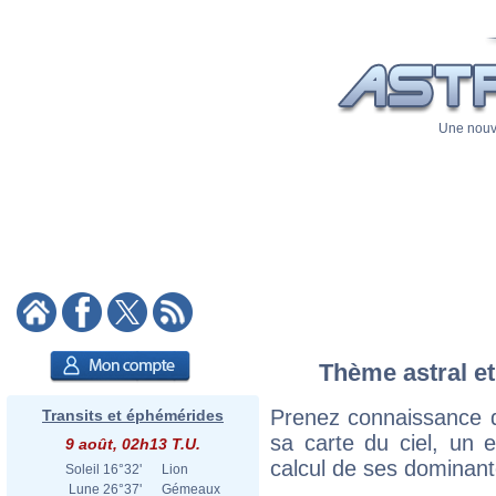
Une nouve
Thème astral et
Prenez connaissance 
Transits et éphémérides
sa carte du ciel, un ex
9 août, 02h13 T.U.
calcul de ses dominant
Soleil
16°32'
Lion
Lune
26°37'
Gémeaux