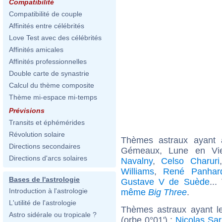
Compatibilité
Compatibilité de couple
Affinités entre célébrités
Love Test avec des célébrités
Affinités amicales
Affinités professionnelles
Double carte de synastrie
Calcul du thème composite
Thème mi-espace mi-temps
Prévisions
Transits et éphémérides
Révolution solaire
Thèmes astraux ayant
Directions secondaires
Gémeaux, Lune en Vie
Directions d'arcs solaires
Navalny
,
Celso Charuri
Williams
,
René Panhar
Bases de l'astrologie
Gustave V de Suède
...
Introduction à l'astrologie
même
Big Three
.
L'utilité de l'astrologie
Thèmes astraux ayant l
Astro sidérale ou tropicale ?
(orbe 0°01') :
Nicolas Sa