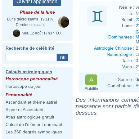
Née le :
v
Phase de la lune
à :
N
Soleil :
2
Lune décroissante, 19.11%
Dernier croissant
Lune :
2
G
Mer. 12 août 17h37 T.U.
Dominantes
:
M
M
Astrologie Chinoise
:
B
Recherche de célébrité
Numérologie
:
c
Taille :
0
Vues
:
2
Calculs astrologiques
A
Horoscope personnalisé
Source :
d
Contributeur :
A
Horoscope du jour
Fiabilité
Personnalité
Des informations complé
Ascendant et thème astral
naissance sont parfois di
Signe et Ascendant
dessous.
Atlas astrologique gratuit
Calcul de l'élément dominant
Les 360 degrés symboliques