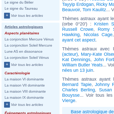
Le signe du Bélier
Tayyip Erdogan
,
Ricky Ma
Le signe du Taureau
Beauvoir
,
Tom Kaulitz
... 
+
Voir tous les articles
Thèmes astraux ayant l
(orbe 0°20') :
Kristen S
Articles astrologiques
Russell Crowe
,
Romy S
Aspects planétaires
Hawking
,
Nicolas Cage
La conjonction Mercure Vénus
ayant cet aspect
.
La conjonction Soleil Mercure
Thèmes astraux avec 
Lune AS en dissonance
(acteur)
,
Mary-Kate Olse
La conjonction Soleil Vénus
Kat Dennings
,
John For
+
William Butler Yeats
... Vo
Voir tous les articles
nées un 13 juin
.
Caractérologie
Thèmes astraux ayant 
La maison VI dominante
Bernard Tapie
,
Johnny R
La maison VII dominante
Charles Berling
,
Susan
La maison VIII dominante
Bouysse
... Voir tous le
La maison IX dominante
Vierge
.
+
Voir tous les articles
Base astrologique de
Évènements astrologiques