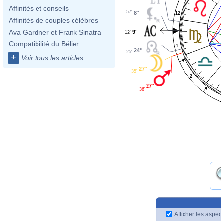
Affinités et conseils
57'
8°
12
Affinités de couples célèbres
Ava Gardner et Frank Sinatra
9°
12'
Compatibilité du Bélier
1
24°
25'
+
Voir tous les articles
27°
35'
2
27°
36'
Afficher les aspec