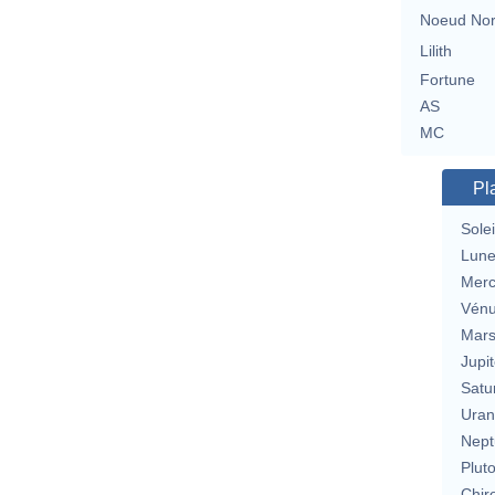
Noeud No
Lilith
Fortune
AS
MC
Pl
Solei
Lun
Merc
Vén
Mar
Jupit
Satu
Uran
Nept
Plut
Chir