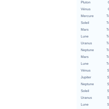
Pluton
Vénus
Mercure
T
Soleil
T
Mars
T
Lune
T
Uranus
T
Neptune
T
Mars
T
Lune
T
Vénus
S
Jupiter
S
Neptune
S
Soleil
S
Uranus
S
Lune
S