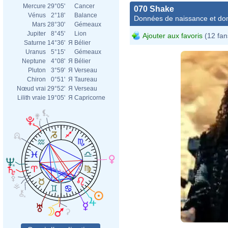
Mercure
29°05'
Cancer
070 Shake
Vénus
2°18'
Balance
Données de naissance et dom
Mars
28°30'
Gémeaux
Jupiter
8°45'
Lion
Ajouter aux favoris
(12 fan
Saturne
14°36'
Я
Bélier
Uranus
5°15'
Gémeaux
Neptune
4°08'
Я
Bélier
Pluton
3°59'
Я
Verseau
Chiron
0°51'
Я
Taureau
Nœud vrai
29°52'
Я
Verseau
Lilith vraie
19°05'
Я
Capricorne