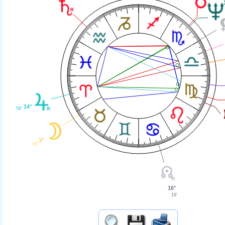
14°
56'
3°
15'
16°
19'