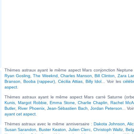
Thèmes astraux ayant le même aspect Mars conjonction Neptune (
Ryan Gosling
,
The Weeknd
,
Charles Manson
,
Bill Clinton
,
Zara La
Branson
,
Booba (rappeur)
,
Cécilia Attias
,
Billy Idol
... Voir les
céléb
aspect
.
Thèmes astraux ayant le même aspect Mars carré Saturne (orbe
Kunis
,
Margot Robbie
,
Emma Stone
,
Charlie Chaplin
,
Rachel Mc
Butler
,
River Phoenix
,
Jean-Sébastien Bach
,
Jordan Peterson
... Voi
ayant cet aspect
.
Thèmes astraux avec le même anniversaire :
Dakota Johnson
,
Ali
Susan Sarandon
,
Buster Keaton
,
Julien Clerc
,
Christoph Waltz
,
Belg