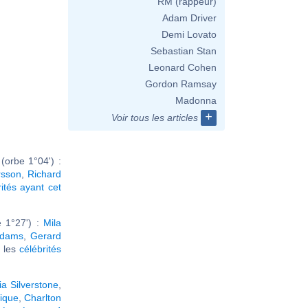
RM (rappeur)
Adam Driver
Demi Lovato
Sebastian Stan
Leonard Cohen
Gordon Ramsay
Madonna
+
Voir tous les articles
orbe 1°04') :
rsson
,
Richard
rités ayant cet
 1°27') :
Mila
Adams
,
Gerard
r les
célébrités
cia Silverstone
,
ique
,
Charlton