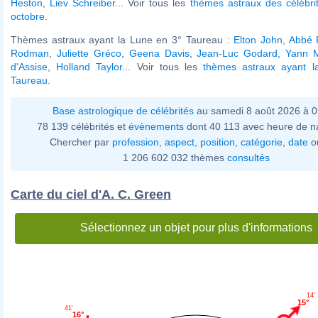
Heston
,
Liev Schreiber
... Voir tous les
thèmes astraux des célébri
octobre
.
Thèmes astraux ayant la Lune en 3° Taureau :
Elton John
,
Abbé 
Rodman
,
Juliette Gréco
,
Geena Davis
,
Jean-Luc Godard
,
Yann 
d'Assise
,
Holland Taylor
... Voir tous les
thèmes astraux ayant 
Taureau
.
Base astrologique de célébrités
au samedi 8 août 2026 à 
78 139 célébrités et
évènements
dont 40 113 avec heure de n
Chercher par
profession
,
aspect
,
position
,
catégorie
,
date
o
1 206 602 032 thèmes
consultés
Carte du ciel d'A. C. Green
Sélectionnez un objet pour plus d'informations
14'
15°
41'
16°