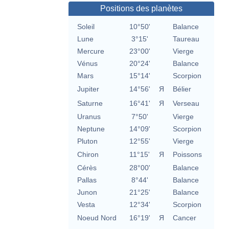
Positions des planètes
Soleil
10°50'
Balance
Lune
3°15'
Taureau
Mercure
23°00'
Vierge
Vénus
20°24'
Balance
Mars
15°14'
Scorpion
Jupiter
14°56'
Я
Bélier
Saturne
16°41'
Я
Verseau
Uranus
7°50'
Vierge
Neptune
14°09'
Scorpion
Pluton
12°55'
Vierge
Chiron
11°15'
Я
Poissons
Cérès
28°00'
Balance
Pallas
8°44'
Balance
Junon
21°25'
Balance
Vesta
12°34'
Scorpion
Noeud Nord
16°19'
Я
Cancer