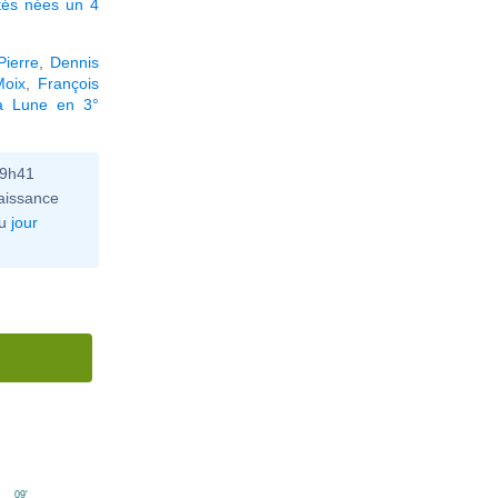
tés nées un 4
Pierre
,
Dennis
Moix
,
François
la Lune en 3°
09h41
aissance
u
jour
09'