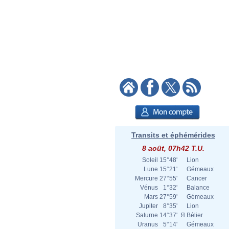
Transits et éphémérides
8 août, 07h42 T.U.
Soleil
15°48'
Lion
Lune
15°21'
Gémeaux
Mercure
27°55'
Cancer
Vénus
1°32'
Balance
Mars
27°59'
Gémeaux
Jupiter
8°35'
Lion
Saturne
14°37'
Я
Bélier
Uranus
5°14'
Gémeaux