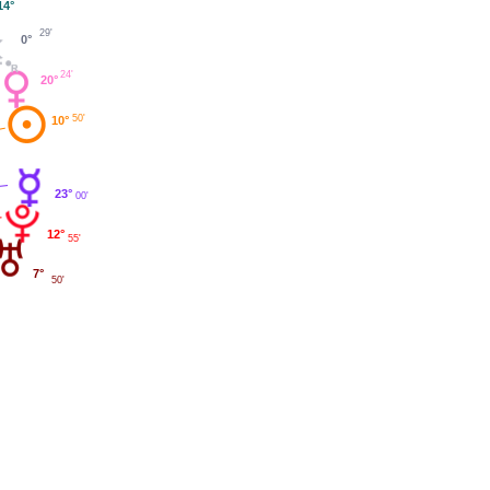
14°
29'
0°
24'
20°
50'
10°
23°
00'
12°
55'
7°
50'