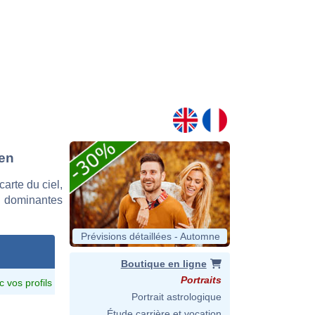
een
arte du ciel,
s dominantes
Prévisions détaillées - Automne
Boutique en ligne
Portraits
c vos profils
Portrait astrologique
Étude carrière et vocation