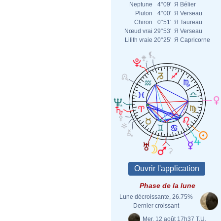
Neptune
4°09'
Я
Bélier
Pluton
4°00'
Я
Verseau
Chiron
0°51'
Я
Taureau
Nœud vrai
29°53'
Я
Verseau
Lilith vraie
20°25'
Я
Capricorne
Phase de la lune
Lune décroissante, 26.75%
Dernier croissant
Mer. 12 août 17h37 T.U.