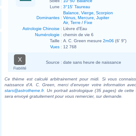
Soleil :
10°50' Balance
Lune :
3°15' Taureau
Balance
,
Vierge
,
Scorpion
Dominantes
:
Vénus
,
Mercure
,
Jupiter
Air
,
Terre
/
Fixe
Astrologie Chinoise
:
Lièvre d'Eau
Numérologie
:
chemin de vie 6
Taille :
A. C. Green mesure
2m06
(6' 9")
Vues
:
12 768
X
Source :
date sans heure de naissance
Fiabilité
Ce thème est calculé arbitrairement pour midi. Si vous connaiss
naissance d'A. C. Green, merci d'envoyer votre information ave
stars@astrotheme.fr
. Un portrait astrologique (35 pages) de cette 
sera envoyé gratuitement pour vous remercier, sur demande.