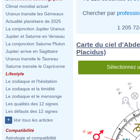
Climat mondial actuel
Chercher par
professi
Uranus transite les Gémeaux
Actualité planétaire de 2025
1 205 7
La conjonction Jupiter Uranus
Jupiter et Saturne en Verseau
Carte du ciel d'Abde
La conjonction Saturne Pluton
Placidus)
Jupiter arrive en Sagittaire
Uranus transite le Taureau
Saturne transite le Capricorne
Sélectionnez u
Lifestyle
Le zodiaque et l'hésitation
05'
1°
Le zodiaque et la timidité
24'
6°
Le zodiaque et le mensonge
Les qualités des 12 signes
Les défauts des 12 signes
+
Voir tous les articles
11
Compatibilité
32'
19°
Astrologie et compatibilité