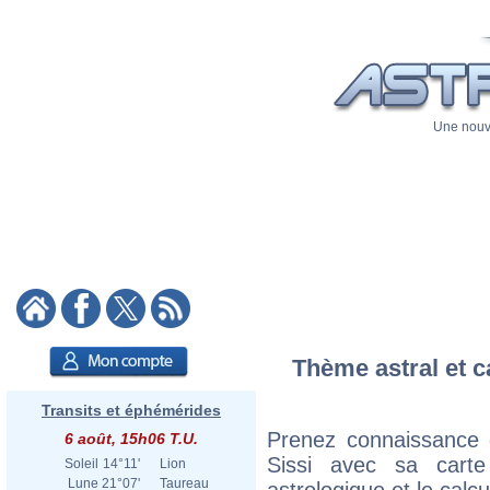
Une nouve
Thème astral et ca
Transits et éphémérides
Prenez connaissance d
6 août, 15h06 T.U.
Sissi avec sa carte
Soleil
14°11'
Lion
Lune
21°07'
Taureau
astrologique et le calc