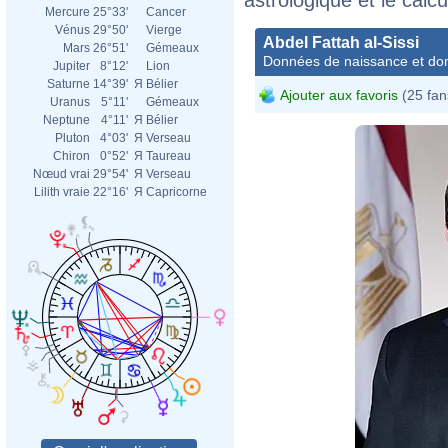
Mercure
25°33'
Cancer
Vénus
29°50'
Vierge
Abdel Fattah al-Sissi
Mars
26°51'
Gémeaux
Données de naissance et dom
Jupiter
8°12'
Lion
Saturne
14°39'
Я
Bélier
Ajouter aux favoris
(25 fan
Uranus
5°11'
Gémeaux
Neptune
4°11'
Я
Bélier
Pluton
4°03'
Я
Verseau
Chiron
0°52'
Я
Taureau
Nœud vrai
29°54'
Я
Verseau
Lilith vraie
22°16'
Я
Capricorne