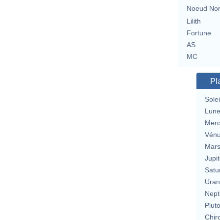
Noeud No
Lilith
Fortune
AS
MC
Pl
Solei
Lun
Merc
Vén
Mar
Jupit
Satu
Uran
Nept
Plut
Chir