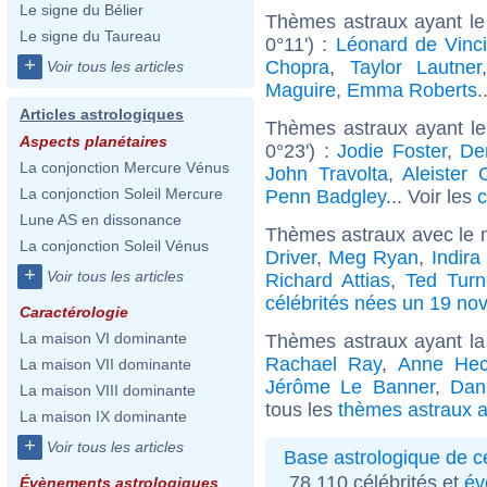
Le signe du Bélier
Thèmes astraux ayant le
Le signe du Taureau
0°11') :
Léonard de Vinc
+
Chopra
,
Taylor Lautner
Voir tous les articles
Maguire
,
Emma Roberts
.
Articles astrologiques
Thèmes astraux ayant l
Aspects planétaires
0°23') :
Jodie Foster
,
De
La conjonction Mercure Vénus
John Travolta
,
Aleister 
La conjonction Soleil Mercure
Penn Badgley
... Voir les
c
Lune AS en dissonance
Thèmes astraux avec le 
La conjonction Soleil Vénus
Driver
,
Meg Ryan
,
Indira
+
Voir tous les articles
Richard Attias
,
Ted Turn
célébrités nées un 19 n
Caractérologie
La maison VI dominante
Thèmes astraux ayant la
Rachael Ray
,
Anne He
La maison VII dominante
Jérôme Le Banner
,
Dan
La maison VIII dominante
tous les
thèmes astraux a
La maison IX dominante
+
Voir tous les articles
Base astrologique de cé
78 110 célébrités et
év
Évènements astrologiques