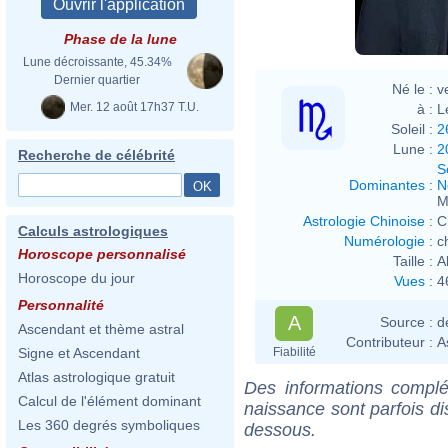
Phase de la lune
Lune décroissante, 45.34%
Dernier quartier
Né le :
v
Mer. 12 août 17h37 T.U.
à :
L
Soleil :
2
Lune :
2
Recherche de célébrité
S
Dominantes
:
N
M
Astrologie Chinoise
:
C
Calculs astrologiques
Numérologie
:
c
Horoscope personnalisé
Taille :
A
Horoscope du jour
Vues
:
4
Personnalité
A
Source :
d
Ascendant et thème astral
Contributeur :
A
Fiabilité
Signe et Ascendant
Atlas astrologique gratuit
Des informations complé
Calcul de l'élément dominant
naissance sont parfois di
Les 360 degrés symboliques
dessous.