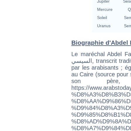
Jupiter
Ses
Mercure
Q
Soleil
Sem
Uranus
Sem
Biographie d'Abdel F
Le maréchal Abdel Fattah a
السيسي, transcrit traditionnellement ‘Abdu l-Fattāḥ as-Sīsī
par les arabisants ; é
au Caire (source pour
son père
https://www.arabstoda
%D8%A3%D8%B3%D
%D8%AA%D9%86%D
%D9%84%D8%A3%D
%D9%85%D8%B1%D8
%D8%AD%D9%8A%D
%D8%A7%D9%84%D