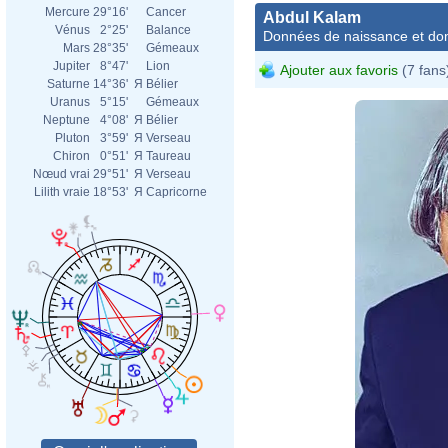
Mercure
29°16'
Cancer
Abdul Kalam
Vénus
2°25'
Balance
Données de naissance et dom
Mars
28°35'
Gémeaux
Jupiter
8°47'
Lion
Ajouter aux favoris
(7 fans
Saturne
14°36'
Я
Bélier
Uranus
5°15'
Gémeaux
Neptune
4°08'
Я
Bélier
Pluton
3°59'
Я
Verseau
Chiron
0°51'
Я
Taureau
Nœud vrai
29°51'
Я
Verseau
Lilith vraie
18°53'
Я
Capricorne