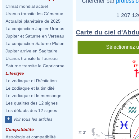
Chercher par
professi
Climat mondial actuel
Uranus transite les Gémeaux
1 207 1
Actualité planétaire de 2025
La conjonction Jupiter Uranus
Carte du ciel d'Abd
Jupiter et Saturne en Verseau
La conjonction Saturne Pluton
Sélectionnez u
Jupiter arrive en Sagittaire
Uranus transite le Taureau
06'
Saturne transite le Capricorne
17°
Lifestyle
Le zodiaque et l'hésitation
Le zodiaque et la timidité
Le zodiaque et le mensonge
Les qualités des 12 signes
Les défauts des 12 signes
+
Voir tous les articles
Compatibilité
2°
22'
Astrologie et compatibilité