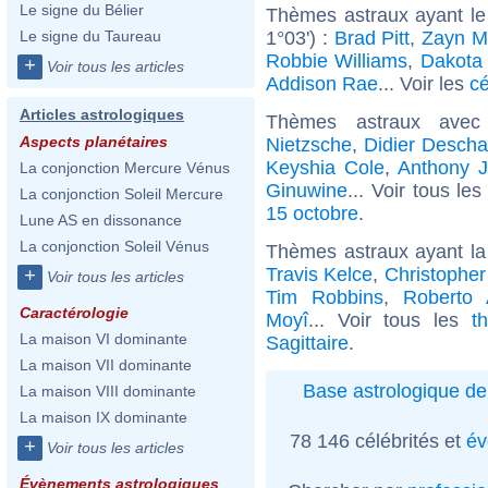
Le signe du Bélier
Thèmes astraux ayant le
1°03') :
Brad Pitt
,
Zayn M
Le signe du Taureau
Robbie Williams
,
Dakota
+
Voir tous les articles
Addison Rae
... Voir les
cé
Articles astrologiques
Thèmes astraux ave
Aspects planétaires
Nietzsche
,
Didier Desch
Keyshia Cole
,
Anthony 
La conjonction Mercure Vénus
Ginuwine
... Voir tous le
La conjonction Soleil Mercure
15 octobre
.
Lune AS en dissonance
La conjonction Soleil Vénus
Thèmes astraux ayant la
Travis Kelce
,
Christophe
+
Voir tous les articles
Tim Robbins
,
Roberto 
Caractérologie
Moyî
... Voir tous les
t
La maison VI dominante
Sagittaire
.
La maison VII dominante
Base astrologique de
La maison VIII dominante
La maison IX dominante
78 146 célébrités et
év
+
Voir tous les articles
Évènements astrologiques