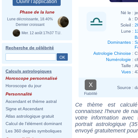
Phase de la lune
Né le :
j
à :
D
Lune décroissante, 18.40%
Soleil :
2
Dernier croissant
Lune :
1
Mer. 12 août 17h37 T.U.
B
Dominantes
:
S
F
Recherche de célébrité
Astrologie Chinoise
:
C
Numérologie
:
c
Taille :
A
Calculs astrologiques
Vues
:
4
Horoscope personnalisé
X
Horoscope du jour
Source :
d
Fiabilité
Personnalité
Ascendant et thème astral
Ce thème est calculé 
Signe et Ascendant
connaissez l'heure de na
Atlas astrologique gratuit
votre information ave
portrait astrologique (
Calcul de l'élément dominant
envoyé gratuitement pour
Les 360 degrés symboliques