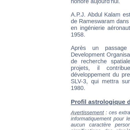
honoré aujourd'hui.
A.P.J. Abdul Kalam es
de Rameswaram dans l'
en ingénierie aéronau
1958.
Après un passage
Development Organisati
de recherche spatial
projets, il contrib
développement du premi
SLV-3, qui mettra sur o
1980.
Profil astrologique d
Avertissement
: ces extra
informatiquement pour le
aucun caractère perso