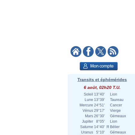
Transits et éphémérides
6 août, 02h20 T.U.
Soleil
13°40'
Lion
Lune
13°39'
Taureau
Mercure
24°51'
Cancer
Vénus
29°17'
Vierge
Mars
26°30'
Gémeaux
Jupiter
8°05'
Lion
Saturne
14°40'
Я
Bélier
Uranus
5°10'
Gémeaux