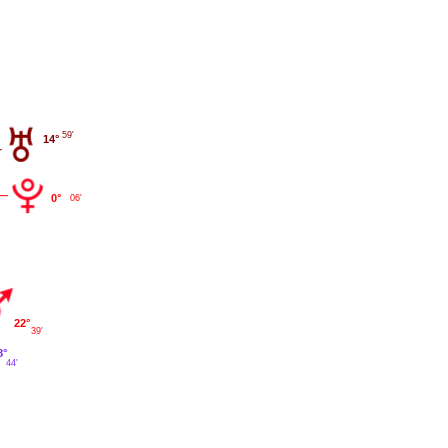
59'
14°
0°
06'
22°
39'
8°
44'