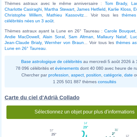
Thèmes astraux avec le même anniversaire :
Tom Brady
,
La
Charlotte Casiraghi
,
Martha Stewart
,
James Hetfield
,
Karlie Kloss
,
E
Christophe Willem
,
Mathieu Kassovitz
... Voir tous les
thèmes
célébrités nées un 3 août
.
Thèmes astraux ayant la Lune en 26° Taureau :
Carole Bouquet
Andie MacDowell
,
Alain Soral
,
Sam Altman
,
Mallaury Nataf
,
Luc
Jean-Claude Brialy
,
Wernher von Braun
... Voir tous les
thèmes ast
Lune en 26° Taureau
.
Base astrologique de célébrités
au mercredi 5 août 2026 à
78 096 célébrités et
évènements
dont 40 080 avec heure de n
Chercher par
profession
,
aspect
,
position
,
catégorie
,
date
o
1 205 501 887 thèmes
consultés
Carte du ciel d'Adrià Collado
Sélectionnez un objet pour plus d'informations
14'
29°
31'
57'
2°
25°
12'