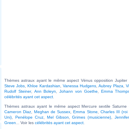
Thèmes astraux ayant le même aspect Vénus opposition Jupiter (
Steve Jobs
,
Khloe Kardashian
,
Vanessa Hudgens
,
Aubrey Plaza
,
V
Rudolf Steiner
,
Ann Boleyn
,
Johann von Goethe
,
Emma Thomp
célébrités ayant cet aspect
.
Thèmes astraux ayant le même aspect Mercure sextile Saturne (
Cameron Diaz
,
Meghan de Sussex
,
Emma Stone
,
Charles III (r
Uni)
,
Penélope Cruz
,
Mel Gibson
,
Grimes (musicienne)
,
Jennife
Green
... Voir les
célébrités ayant cet aspect
.