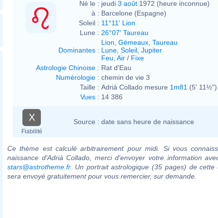
Né le :
jeudi
3 août
1972 (heure inconnue)
à :
Barcelone (Espagne)
Soleil :
11°11' Lion
Lune :
26°07' Taureau
Lion
,
Gémeaux
,
Taureau
Dominantes
:
Lune
,
Soleil
,
Jupiter
Feu
,
Air
/
Fixe
Astrologie Chinoise
:
Rat d'Eau
Numérologie
:
chemin de vie 3
Taille :
Adrià Collado mesure
1m81
(5' 11½")
Vues
:
14 386
X
Source :
date sans heure de naissance
Fiabilité
Ce thème est calculé arbitrairement pour midi. Si vous connaiss
naissance d'Adrià Collado, merci d'envoyer votre information av
stars@astrotheme.fr
. Un portrait astrologique (35 pages) de cette 
sera envoyé gratuitement pour vous remercier, sur demande.