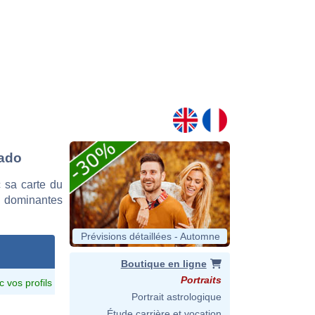
lado
 sa carte du
es dominantes
Prévisions détaillées - Automne
Boutique en ligne
Portraits
c vos profils
Portrait astrologique
Étude carrière et vocation