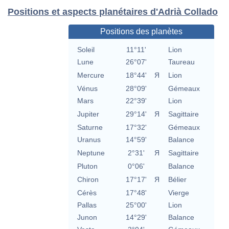
Positions et aspects planétaires d'Adrià Collado
Positions des planètes
Soleil
11°11'
Lion
Lune
26°07'
Taureau
Mercure
18°44'
Я
Lion
Vénus
28°09'
Gémeaux
Mars
22°39'
Lion
Jupiter
29°14'
Я
Sagittaire
Saturne
17°32'
Gémeaux
Uranus
14°59'
Balance
Neptune
2°31'
Я
Sagittaire
Pluton
0°06'
Balance
Chiron
17°17'
Я
Bélier
Cérès
17°48'
Vierge
Pallas
25°00'
Lion
Junon
14°29'
Balance