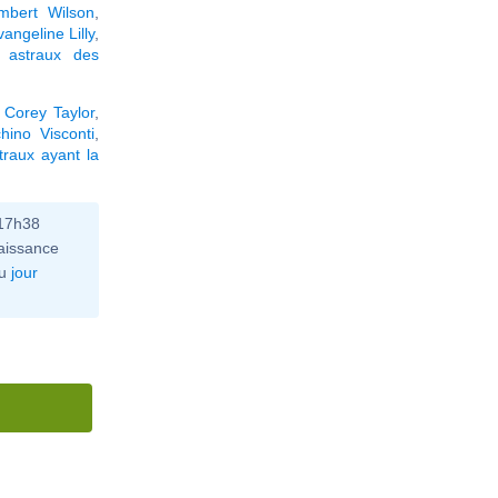
mbert Wilson
,
vangeline Lilly
,
 astraux des
,
Corey Taylor
,
hino Visconti
,
raux ayant la
 17h38
aissance
u
jour