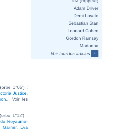
RM (rappeur)
Adam Driver
Demi Lovato
Sebastian Stan
Leonard Cohen
Gordon Ramsay
Madonna
+
Voir tous les articles
orbe 1°05') :
ictoria Justice
,
son
... Voir les
orbe 1°12') :
oi du Royaume-
r Garner
,
Eva