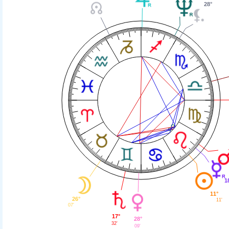
28°
1
11°
26°
11'
07'
17°
28°
32'
09'