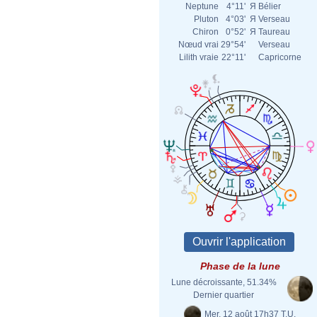
Neptune
4°11'
Я
Bélier
Pluton
4°03'
Я
Verseau
Chiron
0°52'
Я
Taureau
Nœud vrai
29°54'
Verseau
Lilith vraie
22°11'
Capricorne
Phase de la lune
Lune décroissante, 51.34%
Dernier quartier
Mer. 12 août 17h37 T.U.