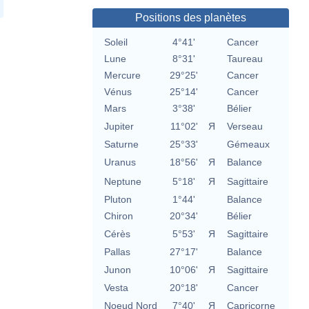
Positions des planètes
Soleil
4°41'
Cancer
Lune
8°31'
Taureau
Mercure
29°25'
Cancer
Vénus
25°14'
Cancer
Mars
3°38'
Bélier
Jupiter
11°02'
Я
Verseau
Saturne
25°33'
Gémeaux
Uranus
18°56'
Я
Balance
Neptune
5°18'
Я
Sagittaire
Pluton
1°44'
Balance
Chiron
20°34'
Bélier
Cérès
5°53'
Я
Sagittaire
Pallas
27°17'
Balance
Junon
10°06'
Я
Sagittaire
Vesta
20°18'
Cancer
Noeud Nord
7°40'
Я
Capricorne