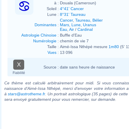
à :
Douala (Cameroun)
Soleil :
4°41' Cancer
Lune :
8°31' Taureau
Cancer
,
Taureau
,
Bélier
Dominantes
:
Mars
,
Lune
,
Uranus
Eau
,
Air
/
Cardinal
Astrologie Chinoise
:
Buffle d'Eau
Numérologie
:
chemin de vie 7
Taille :
Aimé-Issa Nthépé mesure
1m80
(5' 1
Vues
:
13 096
X
Source :
date sans heure de naissance
Fiabilité
Ce thème est calculé arbitrairement pour midi. Si vous connaiss
naissance d'Aimé-Issa Nthépé, merci d'envoyer votre information 
à
stars@astrotheme.fr
. Un portrait astrologique (35 pages) de cette
sera envoyé gratuitement pour vous remercier, sur demande.