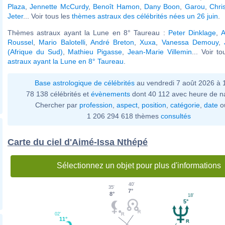
Plaza
,
Jennette McCurdy
,
Benoît Hamon
,
Dany Boon
,
Garou
,
Chri
Jeter
... Voir tous les
thèmes astraux des célébrités nées un 26 juin
.
Thèmes astraux ayant la Lune en 8° Taureau :
Peter Dinklage
,
A
Roussel
,
Mario Balotelli
,
André Breton
,
Xuxa
,
Vanessa Demouy
,
(Afrique du Sud)
,
Mathieu Pigasse
,
Jean-Marie Villemin
... Voir t
astraux ayant la Lune en 8° Taureau
.
Base astrologique de célébrités
au vendredi 7 août 2026 à
78 138 célébrités et
évènements
dont 40 112 avec heure de n
Chercher par
profession
,
aspect
,
position
,
catégorie
,
date
o
1 206 294 618 thèmes
consultés
Carte du ciel d'Aimé-Issa Nthépé
Sélectionnez un objet pour plus d'informations
40'
35'
7°
8°
18'
5°
02'
11°