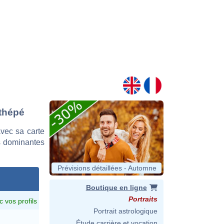
Nthépé
vec sa carte
es dominantes
Prévisions détaillées - Automne
Boutique en ligne
Portraits
c vos profils
Portrait astrologique
Étude carrière et vocation