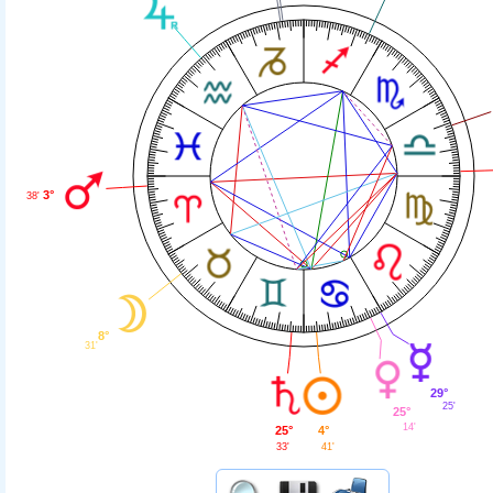
3°
38'
8°
31'
29°
25'
25°
14'
4°
25°
41'
33'