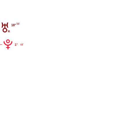
56'
18°
1°
44'