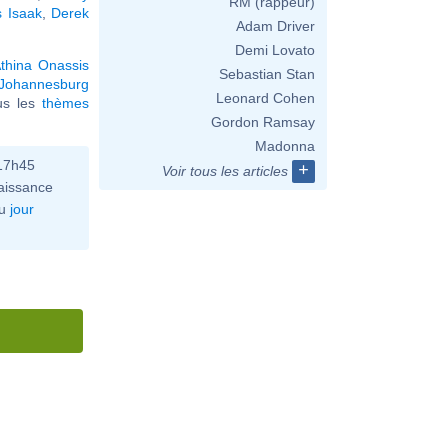
RM (rappeur)
s Isaak
,
Derek
Adam Driver
Demi Lovato
thina Onassis
Sebastian Stan
Johannesburg
Leonard Cohen
ous les
thèmes
Gordon Ramsay
Madonna
 17h45
+
Voir tous les articles
aissance
u
jour