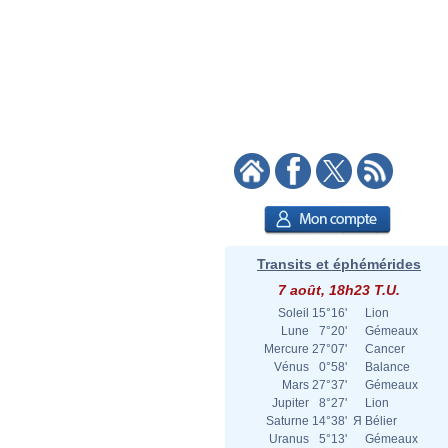
Transits et éphémérides
7 août, 18h23 T.U.
Soleil
15°16'
Lion
Lune
7°20'
Gémeaux
Mercure
27°07'
Cancer
Vénus
0°58'
Balance
Mars
27°37'
Gémeaux
Jupiter
8°27'
Lion
Saturne
14°38'
Я
Bélier
Uranus
5°13'
Gémeaux