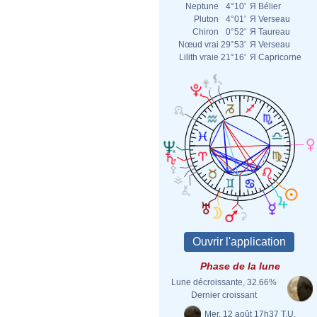
Neptune
4°10'
Я
Bélier
Pluton
4°01'
Я
Verseau
Chiron
0°52'
Я
Taureau
Nœud vrai
29°53'
Я
Verseau
Lilith vraie
21°16'
Я
Capricorne
Phase de la lune
Lune décroissante, 32.66%
Dernier croissant
Mer. 12 août 17h37 T.U.