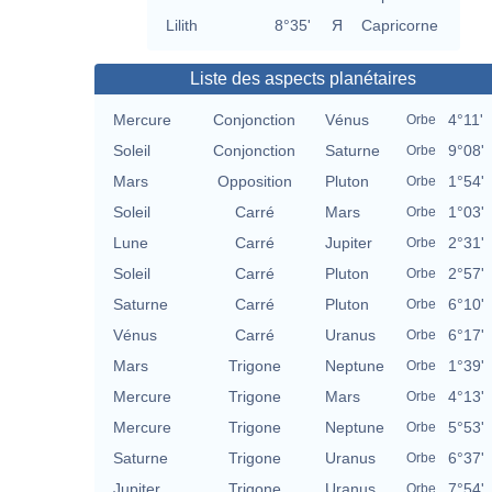
Lilith
8°35'
Я
Capricorne
Liste des aspects planétaires
Mercure
Conjonction
Vénus
4°11'
Orbe
Soleil
Conjonction
Saturne
9°08'
Orbe
Mars
Opposition
Pluton
1°54'
Orbe
Soleil
Carré
Mars
1°03'
Orbe
Lune
Carré
Jupiter
2°31'
Orbe
Soleil
Carré
Pluton
2°57'
Orbe
Saturne
Carré
Pluton
6°10'
Orbe
Vénus
Carré
Uranus
6°17'
Orbe
Mars
Trigone
Neptune
1°39'
Orbe
Mercure
Trigone
Mars
4°13'
Orbe
Mercure
Trigone
Neptune
5°53'
Orbe
Saturne
Trigone
Uranus
6°37'
Orbe
Jupiter
Trigone
Uranus
7°54'
Orbe