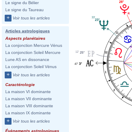
28°
Le signe du Bélier
Le signe du Taureau
+
Voir tous les articles
33'
23°
Articles astrologiques
11
Aspects planétaires
La conjonction Mercure Vénus
La conjonction Soleil Mercure
12'
25°
12
Lune AS en dissonance
3°
47'
La conjonction Soleil Vénus
1
+
Voir tous les articles
Caractérologie
2
La maison VI dominante
La maison VII dominante
La maison VIII dominante
La maison IX dominante
+
Voir tous les articles
Évènements astrologiques