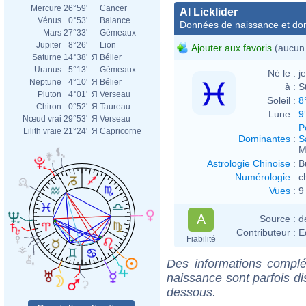
Mercure
26°59'
Cancer
Al Licklider
Vénus
0°53'
Balance
Données de naissance et dom
Mars
27°33'
Gémeaux
Jupiter
8°26'
Lion
Ajouter aux favoris
(aucun 
Saturne
14°38'
Я
Bélier
Uranus
5°13'
Gémeaux
Né le :
j
Neptune
4°10'
Я
Bélier
à :
S
Pluton
4°01'
Я
Verseau
Soleil :
8
Chiron
0°52'
Я
Taureau
Lune :
9
Nœud vrai
29°53'
Я
Verseau
P
Lilith vraie
21°24'
Я
Capricorne
Dominantes
:
S
M
Astrologie Chinoise
:
B
Numérologie
:
c
Vues
:
9
A
Source :
d
Contributeur :
E
Fiabilité
Des informations complé
naissance sont parfois di
dessous.