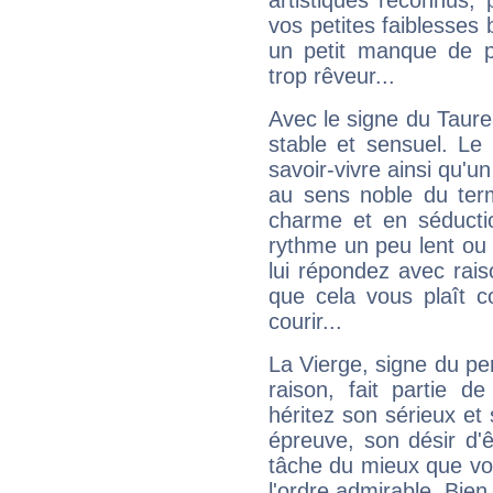
artistiques reconnus,
vos petites faiblesses 
un petit manque de p
trop rêveur...
Avec le signe du Taurea
stable et sensuel. Le
savoir-vivre ainsi qu'
au sens noble du ter
charme et en séductio
rythme un peu lent ou 
lui répondez avec rais
que cela vous plaît 
courir...
La Vierge, signe du per
raison, fait partie 
héritez son sérieux et 
épreuve, son désir d'êt
tâche du mieux que vo
l'ordre admirable. Bien 