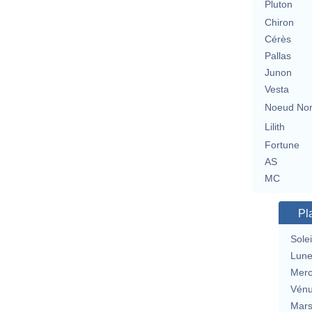
Pluton
Chiron
Cérès
Pallas
Junon
Vesta
Noeud No
Lilith
Fortune
AS
MC
Pl
Solei
Lun
Merc
Vén
Mar