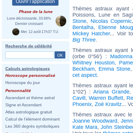
Thèmes astraux ayant
Phase de la lune
Poissons, Lune en Sagi
Lune décroissante, 33.68%
Stone
,
Nicolas Copernic
Dernier croissant
Bentalha
,
Etienne Moug
Mer. 12 août 17h37 T.U.
Mickey Hatcher
... Voir 
Big Three
.
Recherche de célébrité
Thèmes astraux ayant 
(orbe 0°56') :
Madonna
Whitney Houston
,
Pame
Beckham
,
Emma Stone
Calculs astrologiques
cet aspect
.
Horoscope personnalisé
Horoscope du jour
Thèmes astraux ayant le
Personnalité
1°02') :
Ariana Grande
Cavill
,
Warren Buffett
,
Re
Ascendant et thème astral
Phoenix
,
Zoë Kravitz
... V
Signe et Ascendant
Atlas astrologique gratuit
Thèmes astraux avec le
Calcul de l'élément dominant
Joanne Woodward
,
Jenni
Les 360 degrés symboliques
Kate Mara
,
John Steinbe