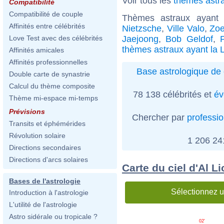
Voir tous les
thèmes astra
Compatibilité
Compatibilité de couple
Thèmes astraux ayant 
Affinités entre célébrités
Nietzsche
,
Ville Valo
,
Zoe
Jaejoong
,
Bob Geldof
,
Love Test avec des célébrités
thèmes astraux ayant la L
Affinités amicales
Affinités professionnelles
Base astrologique de 
Double carte de synastrie
Calcul du thème composite
78 138 célébrités et
év
Thème mi-espace mi-temps
Prévisions
Chercher par
professi
Transits et éphémérides
Révolution solaire
1 206 2
Directions secondaires
Directions d'arcs solaires
Carte du ciel d'Al L
Bases de l'astrologie
Sélectionnez u
Introduction à l'astrologie
L'utilité de l'astrologie
Astro sidérale ou tropicale ?
02'