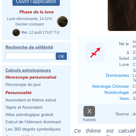
Phase de la lune
Lune décroissante, 14.52%
Dernier croissant
Mer. 12 août 17h37 T.U.
s
Né le :
i
Recherche de célébrité
à :
Z
Soleil :
2
Lune :
2
Calculs astrologiques
S
Dominantes
:
L
Horoscope personnalisé
T
Horoscope du jour
Astrologie Chinoise
:
C
Numérologie
:
c
Personnalité
Vues
:
3
Ascendant et thème astral
Signe et Ascendant
X
Source :
d
Atlas astrologique gratuit
Fiabilité
Calcul de l'élément dominant
Les 360 degrés symboliques
Ce thème est calculé 