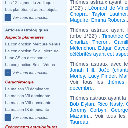
Thèmes astraux ayant le
Les 12 signes du zodiaque
1°02') :
Léonard de Vinc
Les planètes et autres objets
Chopra
,
Taylor Lautner
+
Voir tous les articles
Maguire
,
Emma Roberts
.
Thèmes astraux ayant 
Articles astrologiques
(orbe 1°22') :
Timothée 
Aspects planétaires
Charlize Theron
,
Camil
La conjonction Mercure Vénus
Mélenchon
,
Edgar Cayc
La conjonction Soleil Mercure
célébrités ayant cet aspe
Lune AS en dissonance
Thèmes astraux avec l
La conjonction Soleil Vénus
Jonah Hill
,
JoJo (chant
+
Voir tous les articles
Morley
,
Lucy Pinder
,
Mah
Voir tous les
thèmes 
Caractérologie
décembre
.
La maison VI dominante
La maison VII dominante
Thèmes astraux ayant la
La maison VIII dominante
Bob Dylan
,
Rico Nasty
,
Jeremy Corbyn
,
Georg
La maison IX dominante
Mazarin
... Voir tous les
+
Voir tous les articles
Taureau
.
Évènements astrologiques