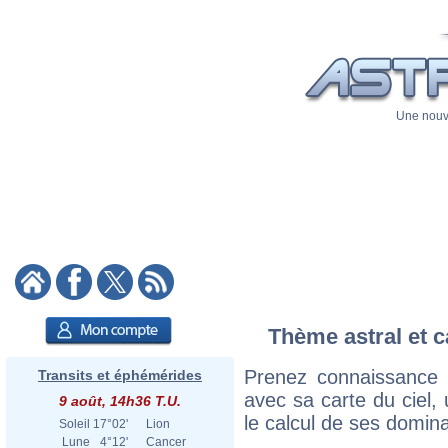
Une nouve
Thème astral et c
Prenez connaissance 
Transits et éphémérides
avec sa carte du ciel, 
9 août, 14h36 T.U.
le calcul de ses domina
Soleil
17°02'
Lion
Lune
4°12'
Cancer