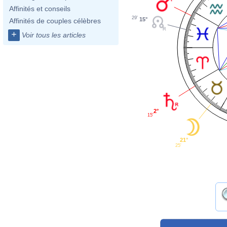
Affinités et conseils
29'
15°
Affinités de couples célèbres
+
Voir tous les articles
2°
15'
21°
25'