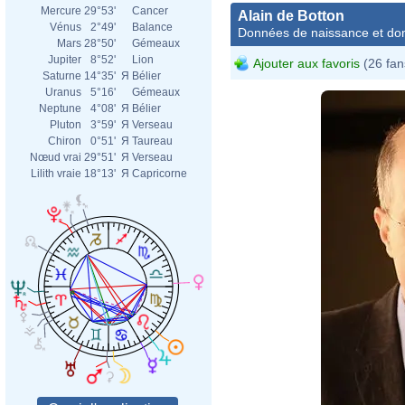
Mercure
29°53'
Cancer
Alain de Botton
Vénus
2°49'
Balance
Données de naissance et dom
Mars
28°50'
Gémeaux
Jupiter
8°52'
Lion
Ajouter aux favoris
(26 fan
Saturne
14°35'
Я
Bélier
Uranus
5°16'
Gémeaux
Neptune
4°08'
Я
Bélier
Pluton
3°59'
Я
Verseau
Chiron
0°51'
Я
Taureau
Nœud vrai
29°51'
Я
Verseau
Lilith vraie
18°13'
Я
Capricorne