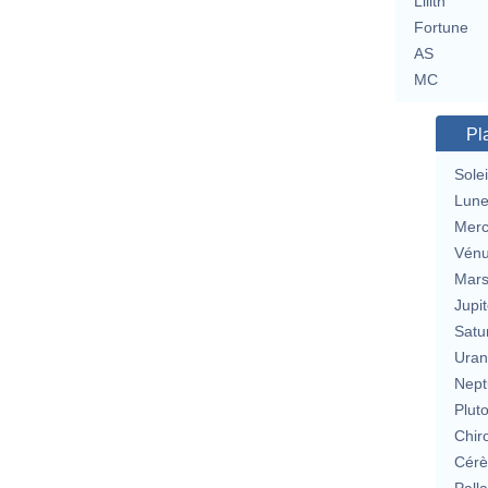
Lilith
Fortune
AS
MC
Pl
Solei
Lun
Merc
Vén
Mar
Jupit
Satu
Uran
Nept
Plut
Chir
Cérè
Pall