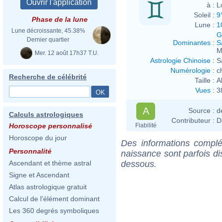
à :
L
Soleil :
9
Phase de la lune
Lune :
1
Lune décroissante, 45.38%
G
Dernier quartier
Dominantes
:
S
M
Mer. 12 août 17h37 T.U.
Astrologie Chinoise
:
S
Numérologie
:
c
Recherche de célébrité
Taille :
A
Vues
:
3
A
Source :
d
Calculs astrologiques
Contributeur :
D
Fiabilité
Horoscope personnalisé
Horoscope du jour
Des informations complé
Personnalité
naissance sont parfois di
dessous.
Ascendant et thème astral
Signe et Ascendant
Atlas astrologique gratuit
Calcul de l'élément dominant
Les 360 degrés symboliques