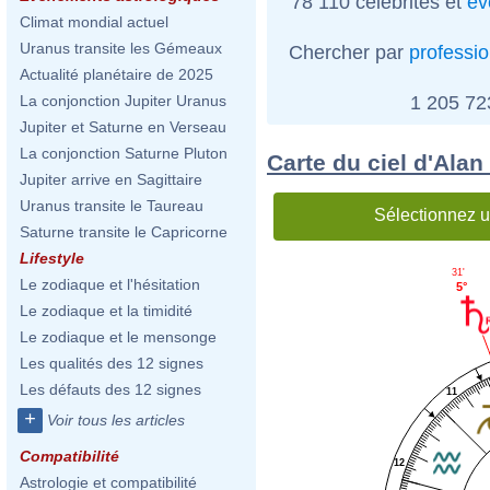
78 110 célébrités et
év
Climat mondial actuel
Uranus transite les Gémeaux
Chercher par
professi
Actualité planétaire de 2025
1 205 7
La conjonction Jupiter Uranus
Jupiter et Saturne en Verseau
La conjonction Saturne Pluton
Carte du ciel d'Alan
Jupiter arrive en Sagittaire
Uranus transite le Taureau
Sélectionnez u
Saturne transite le Capricorne
Lifestyle
31'
Le zodiaque et l'hésitation
5°
Le zodiaque et la timidité
Le zodiaque et le mensonge
Les qualités des 12 signes
Les défauts des 12 signes
11
+
Voir tous les articles
Compatibilité
12
Astrologie et compatibilité