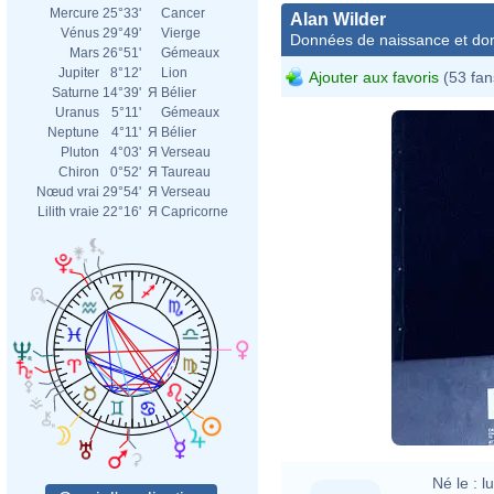
Mercure
25°33'
Cancer
Alan Wilder
Vénus
29°49'
Vierge
Données de naissance et dom
Mars
26°51'
Gémeaux
Jupiter
8°12'
Lion
Ajouter aux favoris
(53 fan
Saturne
14°39'
Я
Bélier
Uranus
5°11'
Gémeaux
Neptune
4°11'
Я
Bélier
Pluton
4°03'
Я
Verseau
Chiron
0°52'
Я
Taureau
Nœud vrai
29°54'
Я
Verseau
Lilith vraie
22°16'
Я
Capricorne
Né le :
l