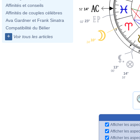
Affinités et conseils
14°
52'
Affinités de couples célèbres
Ava Gardner et Frank Sinatra
23°
02'
Compatibilité du Bélier
1
+
Voir tous les articles
10°
24'
13°
00'
14°
16'
Afficher les aspec
Afficher les aspe
Afficher les aspe