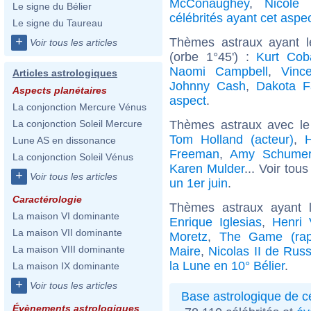
McConaughey
,
Nicole 
Le signe du Bélier
célébrités ayant cet aspe
Le signe du Taureau
+
Thèmes astraux ayant l
Voir tous les articles
(orbe 1°45') :
Kurt Cob
Naomi Campbell
,
Vinc
Articles astrologiques
Johnny Cash
,
Dakota F
Aspects planétaires
aspect
.
La conjonction Mercure Vénus
Thèmes astraux avec le
La conjonction Soleil Mercure
Tom Holland (acteur)
,
H
Lune AS en dissonance
Freeman
,
Amy Schume
La conjonction Soleil Vénus
Karen Mulder
... Voir tou
+
Voir tous les articles
un 1er juin
.
Caractérologie
Thèmes astraux ayant 
La maison VI dominante
Enrique Iglesias
,
Henri 
La maison VII dominante
Moretz
,
The Game (rap
La maison VIII dominante
Maire
,
Nicolas II de Russ
la Lune en 10° Bélier
.
La maison IX dominante
+
Voir tous les articles
Base astrologique de cé
Évènements astrologiques