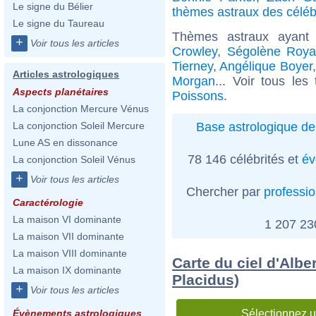
Le signe du Bélier
thèmes astraux des céléb
Le signe du Taureau
Thèmes astraux ayant
+
Voir tous les articles
Crowley
,
Ségolène Roya
Tierney
,
Angélique Boyer
Articles astrologiques
Morgan
... Voir tous les
Aspects planétaires
Poissons
.
La conjonction Mercure Vénus
Base astrologique de
La conjonction Soleil Mercure
Lune AS en dissonance
78 146 célébrités et
év
La conjonction Soleil Vénus
+
Voir tous les articles
Chercher par
professi
Caractérologie
La maison VI dominante
1 207 2
La maison VII dominante
La maison VIII dominante
Carte du ciel d'Albe
La maison IX dominante
Placidus)
+
Voir tous les articles
Sélectionnez u
Évènements astrologiques