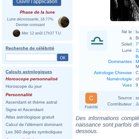
Phase de la lune
Lune décroissante, 16.77%
Dernier croissant
Né le :
l
Mer. 12 août 17h37 T.U.
à :
B
Soleil :
7
Recherche de célébrité
Lune :
2
B
Dominantes
:
M
M
Calculs astrologiques
Astrologie Chinoise
:
C
Numérologie
:
c
Horoscope personnalisé
Vues
:
9
Horoscope du jour
Personnalité
C
Source :
s
Ascendant et thème astral
Contributeur :
J
Fiabilité
Signe et Ascendant
Atlas astrologique gratuit
Des informations complé
naissance sont parfois di
Calcul de l'élément dominant
dessous.
Les 360 degrés symboliques