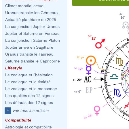
Climat mondial actuel
Uranus transite les Gémeaux
20'
10°
Actualité planétaire de 2025
La conjonction Jupiter Uranus
Jupiter et Saturne en Verseau
51'
11°
La conjonction Saturne Pluton
1
Jupiter arrive en Sagittaire
Uranus transite le Taureau
11
11'
7°
Saturne transite le Capricorne
Lifestyle
34'
12°
12
Le zodiaque et l'hésitation
20°
11'
Le zodiaque et la timidité
Le zodiaque et le mensonge
1
0°
33'
Les qualités des 12 signes
Les défauts des 12 signes
2
+
Voir tous les articles
23°
07'
Compatibilité
Astrologie et compatibilité