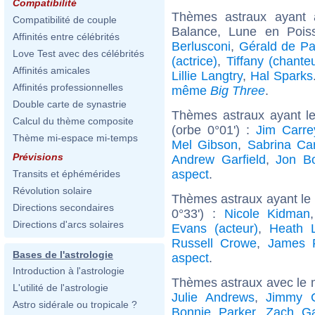
Compatibilité
Thèmes astraux ayant
Compatibilité de couple
Balance, Lune en Pois
Affinités entre célébrités
Berlusconi
,
Gérald de P
Love Test avec des célébrités
(actrice)
,
Tiffany (chante
Affinités amicales
Lillie Langtry
,
Hal Sparks
Affinités professionnelles
même
Big Three
.
Double carte de synastrie
Thèmes astraux ayant l
Calcul du thème composite
(orbe 0°01') :
Jim Carre
Thème mi-espace mi-temps
Mel Gibson
,
Sabrina Ca
Prévisions
Andrew Garfield
,
Jon B
aspect
.
Transits et éphémérides
Révolution solaire
Thèmes astraux ayant le
Directions secondaires
0°33') :
Nicole Kidman
Directions d'arcs solaires
Evans (acteur)
,
Heath 
Russell Crowe
,
James 
Bases de l'astrologie
aspect
.
Introduction à l'astrologie
Thèmes astraux avec le 
L'utilité de l'astrologie
Julie Andrews
,
Jimmy C
Astro sidérale ou tropicale ?
Bonnie Parker
,
Zach Gal