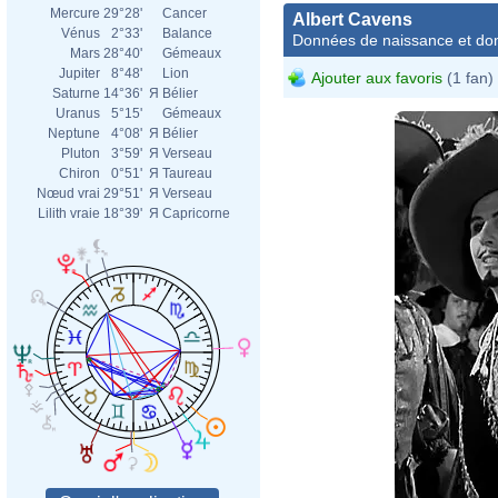
Mercure
29°28'
Cancer
Albert Cavens
Vénus
2°33'
Balance
Données de naissance et dom
Mars
28°40'
Gémeaux
Jupiter
8°48'
Lion
Ajouter aux favoris
(1 fan)
Saturne
14°36'
Я
Bélier
Uranus
5°15'
Gémeaux
Neptune
4°08'
Я
Bélier
Pluton
3°59'
Я
Verseau
Chiron
0°51'
Я
Taureau
Nœud vrai
29°51'
Я
Verseau
Lilith vraie
18°39'
Я
Capricorne