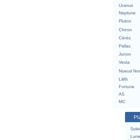
Uranus
Neptune
Pluton
Chiron
Cérès
Pallas
Junon
Vesta
Noeud No
Lilith
Fortune
AS
MC
Pl
Solei
Lun