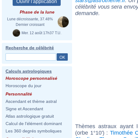
stars@astrotheme.fr
. Un 
célébrité vous sera envoy
Phase de la lune
demande.
Lune décroissante, 37.48%
Dernier croissant
Mer. 12 août 17h37 T.U.
Recherche de célébrité
Calculs astrologiques
Horoscope personnalisé
Horoscope du jour
Personnalité
Ascendant et thème astral
Signe et Ascendant
Atlas astrologique gratuit
Calcul de l'élément dominant
Thèmes astraux ayant 
Les 360 degrés symboliques
(orbe 1°10') :
Timothée 