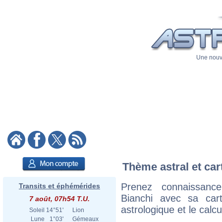
Une nouve
Thème astral et car
Prenez connaissanc
Transits et éphémérides
Bianchi avec sa cart
7 août, 07h54 T.U.
astrologique et le calc
Soleil
14°51'
Lion
Lune
1°03'
Gémeaux