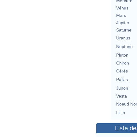
Mercure
Vénus
Mars
Jupiter
Saturne
Uranus
Neptune
Pluton
Chiron
Cérès
Pallas
Junon
Vesta
Noeud No
Lilith
Liste de