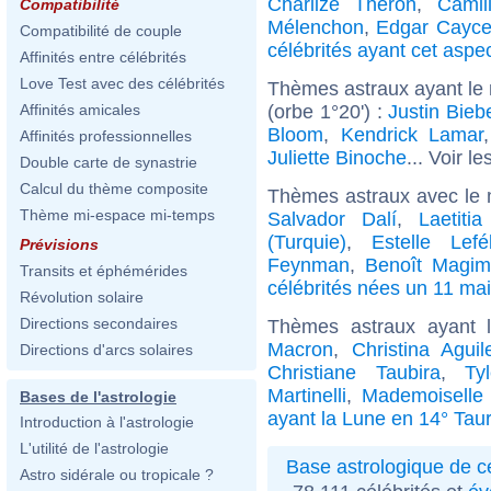
Charlize Theron
,
Camil
Compatibilité
Mélenchon
,
Edgar Cayc
Compatibilité de couple
célébrités ayant cet aspe
Affinités entre célébrités
Love Test avec des célébrités
Thèmes astraux ayant le
(orbe 1°20') :
Justin Bieb
Affinités amicales
Bloom
,
Kendrick Lamar
Affinités professionnelles
Juliette Binoche
... Voir le
Double carte de synastrie
Calcul du thème composite
Thèmes astraux avec le 
Thème mi-espace mi-temps
Salvador Dalí
,
Laetiti
(Turquie)
,
Estelle Lefé
Prévisions
Feynman
,
Benoît Magim
Transits et éphémérides
célébrités nées un 11 mai
Révolution solaire
Directions secondaires
Thèmes astraux ayant 
Macron
,
Christina Aguil
Directions d'arcs solaires
Christiane Taubira
,
Ty
Martinelli
,
Mademoiselle
Bases de l'astrologie
ayant la Lune en 14° Tau
Introduction à l'astrologie
L'utilité de l'astrologie
Base astrologique de cé
Astro sidérale ou tropicale ?