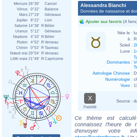
Mercure
26°30'
Cancer
Alessandra Bianchi
Vénus
0°32'
Balance
Données de naissance et dom
Mars
27°19'
Gémeaux
Jupiter
8°22'
Lion
Ajouter aux favoris
(4 fans
Saturne
14°38'
Я
Bélier
Uranus
5°12'
Gémeaux
Née le :
l
Neptune
4°10'
Я
Bélier
à :
R
Pluton
4°02'
Я
Verseau
Soleil :
2
Chiron
0°52'
Я
Taureau
Lune :
1
Nœud vrai
29°54'
Я
Verseau
T
Lilith vraie
21°49'
Я
Capricorne
Dominantes
:
V
T
Astrologie Chinoise
:
D
Numérologie
:
c
Vues
:
1
X
Source :
d
Fiabilité
Ce thème est calculé 
connaissez l'heure de n
d'envoyer votre i