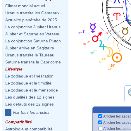
Climat mondial actuel
Uranus transite les Gémeaux
Actualité planétaire de 2025
La conjonction Jupiter Uranus
1°
Jupiter et Saturne en Verseau
33'
La conjonction Saturne Pluton
2°
53'
Jupiter arrive en Sagittaire
6°
58'
Uranus transite le Taureau
14°
Saturne transite le Capricorne
52'
20°
Lifestyle
46'
Le zodiaque et l'hésitation
Le zodiaque et la timidité
Le zodiaque et le mensonge
Les qualités des 12 signes
Les défauts des 12 signes
+
Voir tous les articles
Afficher les aspec
Compatibilité
Afficher les aspe
Afficher les aspe
Astrologie et compatibilité