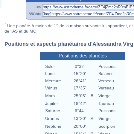
Lien
BBCode
*
Une planète à moins de 1° de la maison suivante lui appartient, et 
de l'AS et du MC
Positions et aspects planétaires d'Alessandra Virg
Positions des planètes
Soleil
0°32'
Poissons
Lune
15°20'
Balance
Mercure
26°41'
Verseau
Vénus
17°35'
Verseau
Mars
25°05'
Я
Vierge
Jupiter
18°42'
Taureau
Saturne
6°44'
Poissons
Uranus
13°20'
Я
Vierge
Neptune
20°00'
Scorpion