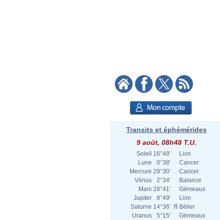
Transits et éphémérides
9 août, 08h48 T.U.
Soleil
16°48'
Lion
Lune
0°38'
Cancer
Mercure
29°30'
Cancer
Vénus
2°34'
Balance
Mars
28°41'
Gémeaux
Jupiter
8°49'
Lion
Saturne
14°36'
Я
Bélier
Uranus
5°15'
Gémeaux