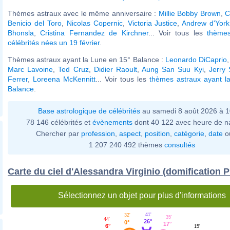
Thèmes astraux avec le même anniversaire :
Millie Bobby Brown
,
C
Benicio del Toro
,
Nicolas Copernic
,
Victoria Justice
,
Andrew d'York
Bhonsla
,
Cristina Fernandez de Kirchner
... Voir tous les
thèmes
célébrités nées un 19 février
.
Thèmes astraux ayant la Lune en 15° Balance :
Leonardo DiCaprio
Marc Lavoine
,
Ted Cruz
,
Didier Raoult
,
Aung San Suu Kyi
,
Jerry 
Ferrer
,
Loreena McKennitt
... Voir tous les
thèmes astraux ayant l
Balance
.
Base astrologique de célébrités
au samedi 8 août 2026 à 
78 146 célébrités et
évènements
dont 40 122 avec heure de n
Chercher par
profession
,
aspect
,
position
,
catégorie
,
date
o
1 207 240 492 thèmes
consultés
Carte du ciel d'Alessandra Virginio (domification P
Sélectionnez un objet pour plus d'informations
41'
32'
35'
44'
26°
0°
17°
6°
15'