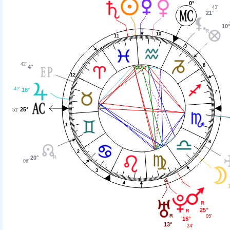
0°
43'
21°
10
10
11
9
42'
8
4°
12
42'
18°
7
25°
51'
1
6
2
20°
06'
3
5
4
25°
05'
15°
13°
24'