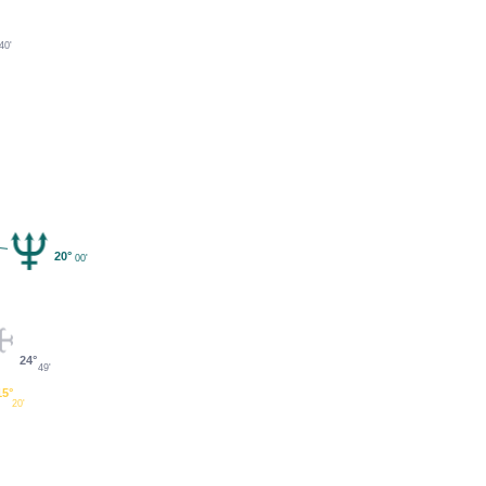
40'
°
20°
00'
24°
49'
15°
20'