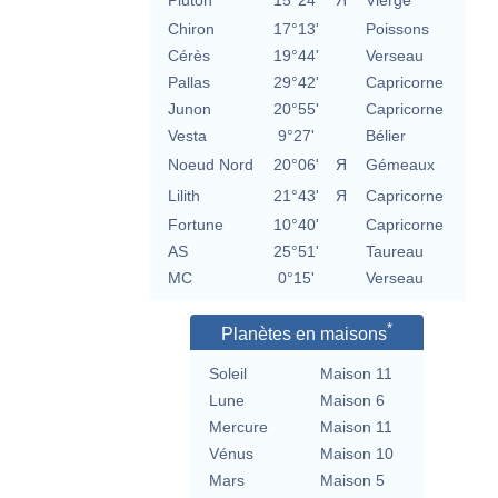
Pluton
15°24'
Я
Vierge
Chiron
17°13'
Poissons
Cérès
19°44'
Verseau
Pallas
29°42'
Capricorne
Junon
20°55'
Capricorne
Vesta
9°27'
Bélier
Noeud Nord
20°06'
Я
Gémeaux
Lilith
21°43'
Я
Capricorne
Fortune
10°40'
Capricorne
AS
25°51'
Taureau
MC
0°15'
Verseau
*
Planètes en maisons
Soleil
Maison 11
Lune
Maison 6
Mercure
Maison 11
Vénus
Maison 10
Mars
Maison 5