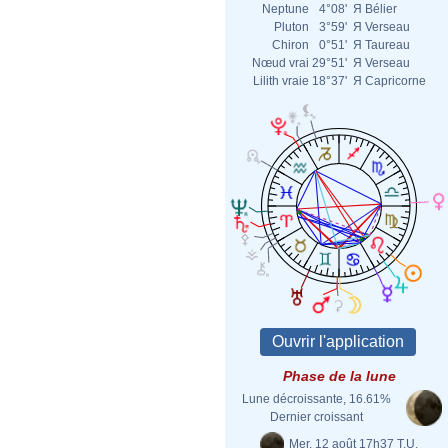
Neptune
4°08'
Я
Bélier
Pluton
3°59'
Я
Verseau
Chiron
0°51'
Я
Taureau
Nœud vrai
29°51'
Я
Verseau
Lilith vraie
18°37'
Я
Capricorne
Phase de la lune
Lune décroissante, 16.61%
Dernier croissant
Mer. 12 août 17h37 T.U.