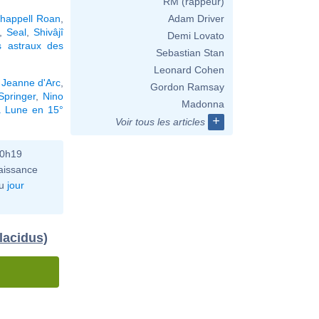
RM (rappeur)
happell Roan
,
Adam Driver
,
Seal
,
Shivâjî
Demi Lovato
 astraux des
Sebastian Stan
Leonard Cohen
,
Jeanne d'Arc
,
Gordon Ramsay
Springer
,
Nino
Madonna
a Lune en 15°
+
Voir tous les articles
10h19
aissance
u
jour
lacidus)