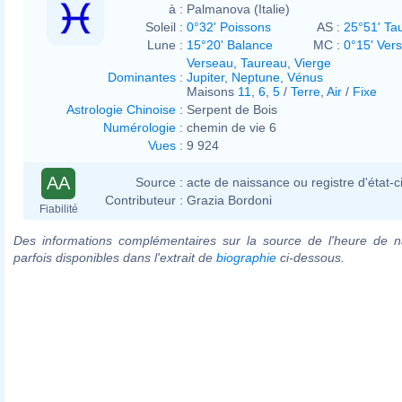
à :
Palmanova (Italie)
Soleil :
0°32' Poissons
AS :
25°51' Ta
Lune :
15°20' Balance
MC :
0°15' Ver
Verseau
,
Taureau
,
Vierge
Dominantes
:
Jupiter
,
Neptune
,
Vénus
Maisons
11
,
6
,
5
/
Terre
,
Air
/
Fixe
Astrologie Chinoise
:
Serpent de Bois
Numérologie
:
chemin de vie 6
Vues
:
9 924
AA
Source :
acte de naissance ou registre d'état-ci
Contributeur :
Grazia Bordoni
Fiabilité
Des informations complémentaires sur la source de l'heure de n
parfois disponibles dans l'extrait de
biographie
ci-dessous.