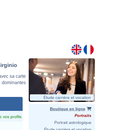
irginio
avec sa carte
es dominantes
Étude carrière et vocation
Boutique en ligne
Portraits
c vos profils
Portrait astrologique
Étude carrière et vocation