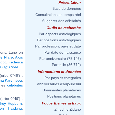
Présentation
Base de données
Consultations en temps réel
Suggérer des célébrités
Outils de recherche
Par aspects astrologiques
Par positions astrologiques
Par profession, pays et date
sons, Lune en
Par date de naissance
le Niare
,
Alois
Par anniversaire
(78 146)
got
,
Federica
Par taille
(36 779)
me
Big Three
.
Informations et données
orbe 0°46') :
Par pays et catégories
ana Karembeu
,
Anniversaires d'aujourd'hui
r les
célébrités
Dominantes planétaires
Positions planétaires
orbe 0°49') :
Focus thèmes astraux
drey Hepburn
,
hen Hawking
,
Zinedine Zidane