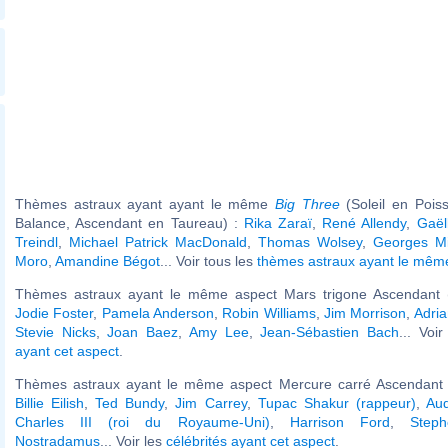
Thèmes astraux ayant ayant le même
Big Three
(Soleil en Pois
Balance, Ascendant en Taureau) :
Rika Zaraï
,
René Allendy
,
Gaël
Treindl
,
Michael Patrick MacDonald
,
Thomas Wolsey
,
Georges Mi
Moro
,
Amandine Bégot
... Voir tous les
thèmes astraux ayant le mê
Thèmes astraux ayant le même aspect Mars trigone Ascendant (
Jodie Foster
,
Pamela Anderson
,
Robin Williams
,
Jim Morrison
,
Adri
Stevie Nicks
,
Joan Baez
,
Amy Lee
,
Jean-Sébastien Bach
... Voi
ayant cet aspect
.
Thèmes astraux ayant le même aspect Mercure carré Ascendant (
Billie Eilish
,
Ted Bundy
,
Jim Carrey
,
Tupac Shakur (rappeur)
,
Au
Charles III (roi du Royaume-Uni)
,
Harrison Ford
,
Step
Nostradamus
... Voir les
célébrités ayant cet aspect
.