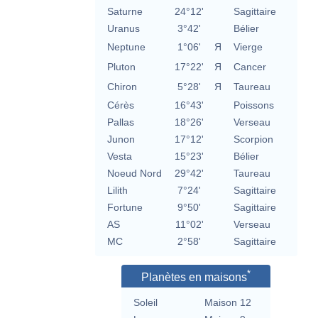
Saturne
24°12'
Sagittaire
Uranus
3°42'
Bélier
Neptune
1°06'
Я
Vierge
Pluton
17°22'
Я
Cancer
Chiron
5°28'
Я
Taureau
Cérès
16°43'
Poissons
Pallas
18°26'
Verseau
Junon
17°12'
Scorpion
Vesta
15°23'
Bélier
Noeud Nord
29°42'
Taureau
Lilith
7°24'
Sagittaire
Fortune
9°50'
Sagittaire
AS
11°02'
Verseau
MC
2°58'
Sagittaire
*
Planètes en maisons
Soleil
Maison 12