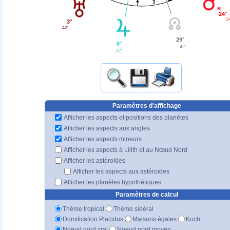
3
24°
1
3°
42'
29°
0°
42'
37'
Paramètres d'affichage
Afficher les aspects et positions des planètes
Afficher les aspects aux angles
Afficher les aspects mineurs
Afficher les aspects à Lilith et au Nœud Nord
Afficher les astéroïdes
Afficher les aspects aux astéroïdes
Afficher les planètes hypothétiques
Paramètres de calcul
Thème tropical
Thème sidéral
Domification Placidus
Maisons égales
Koch
Noeud nord vrai
Noeud nord moyen