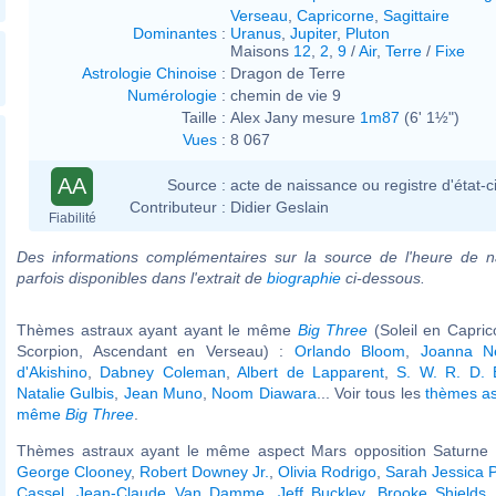
Verseau
,
Capricorne
,
Sagittaire
Dominantes
:
Uranus
,
Jupiter
,
Pluton
Maisons
12
,
2
,
9
/
Air
,
Terre
/
Fixe
Astrologie Chinoise
:
Dragon de Terre
Numérologie
:
chemin de vie 9
Taille :
Alex Jany mesure
1m87
(6' 1½")
Vues
:
8 067
AA
Source :
acte de naissance ou registre d'état-ci
Contributeur :
Didier Geslain
Fiabilité
Des informations complémentaires sur la source de l'heure de n
parfois disponibles dans l'extrait de
biographie
ci-dessous.
Thèmes astraux ayant ayant le même
Big Three
(Soleil en Capri
Scorpion, Ascendant en Verseau) :
Orlando Bloom
,
Joanna 
d'Akishino
,
Dabney Coleman
,
Albert de Lapparent
,
S. W. R. D. 
Natalie Gulbis
,
Jean Muno
,
Noom Diawara
... Voir tous les
thèmes as
même
Big Three
.
Thèmes astraux ayant le même aspect Mars opposition Saturne (
George Clooney
,
Robert Downey Jr.
,
Olivia Rodrigo
,
Sarah Jessica 
Cassel
,
Jean-Claude Van Damme
,
Jeff Buckley
,
Brooke Shields