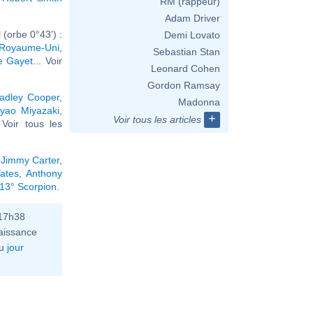
RM (rappeur)
Adam Driver
(orbe 0°43') :
Demi Lovato
u Royaume-Uni
,
Sebastian Stan
ie Gayet
... Voir
Leonard Cohen
Gordon Ramsay
adley Cooper
,
Madonna
yao Miyazaki
,
+
Voir tous les articles
. Voir tous les
,
Jimmy Carter
,
ates
,
Anthony
 13° Scorpion
.
 17h38
aissance
u
jour