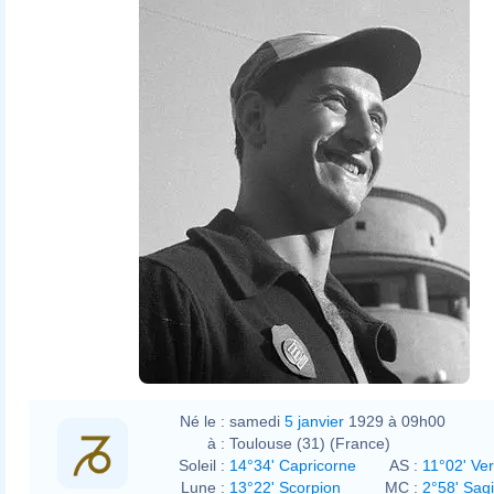
Né le :
samedi
5 janvier
1929 à 09h00
à :
Toulouse (31) (France)
Soleil :
14°34' Capricorne
AS :
11°02' Ve
Lune :
13°22' Scorpion
MC :
2°58' Sagi