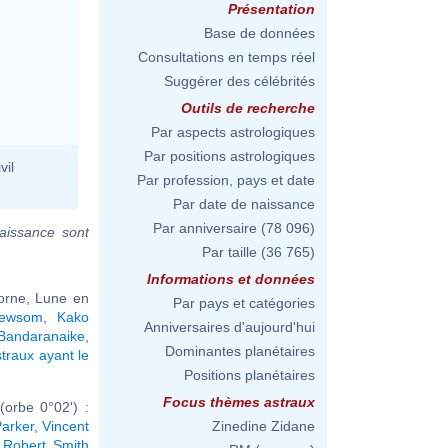
Présentation
Base de données
Consultations en temps réel
Suggérer des célébrités
Outils de recherche
Par aspects astrologiques
Par positions astrologiques
vil
Par profession, pays et date
Par date de naissance
Par anniversaire
(78 096)
aissance sont
Par taille
(36 765)
Informations et données
corne, Lune en
Par pays et catégories
Newsom
,
Kako
Anniversaires d'aujourd'hui
Bandaranaike
,
Dominantes planétaires
traux ayant le
Positions planétaires
Focus thèmes astraux
orbe 0°02') :
Parker
,
Vincent
Zinedine Zidane
,
Robert Smith