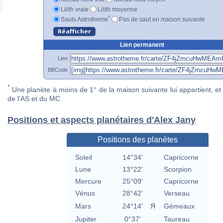
Lilith vraie
Lilith moyenne
*
Sauts Astrotheme
Pas de saut en maison suivante
Lien permanent
Lien
BBCode
*
Une planète à moins de 1° de la maison suivante lui appartient, et 
de l'AS et du MC
Positions et aspects planétaires d'Alex Jany
Positions des planètes
Soleil
14°34'
Capricorne
Lune
13°22'
Scorpion
Mercure
25°09'
Capricorne
Vénus
28°42'
Verseau
Mars
24°14'
Я
Gémeaux
Jupiter
0°37'
Taureau