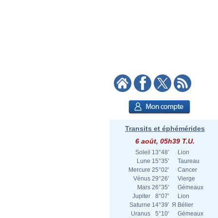
Transits et éphémérides
6 août, 05h39 T.U.
Soleil
13°48'
Lion
Lune
15°35'
Taureau
Mercure
25°02'
Cancer
Vénus
29°26'
Vierge
Mars
26°35'
Gémeaux
Jupiter
8°07'
Lion
Saturne
14°39'
Я
Bélier
Uranus
5°10'
Gémeaux