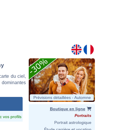
ny
rte du ciel,
s dominantes
Prévisions détaillées - Automne
Boutique en ligne
Portraits
c vos profils
Portrait astrologique
Étude carrière et vocation