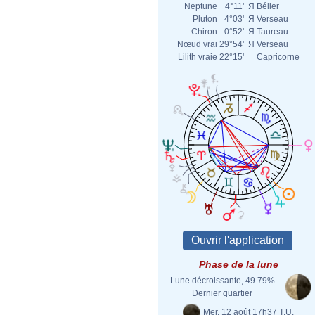
Neptune
4°11'
Я
Bélier
Pluton
4°03'
Я
Verseau
Chiron
0°52'
Я
Taureau
Nœud vrai
29°54'
Я
Verseau
Lilith vraie
22°15'
Capricorne
Phase de la lune
Lune décroissante, 49.79%
Dernier quartier
Mer. 12 août 17h37 T.U.