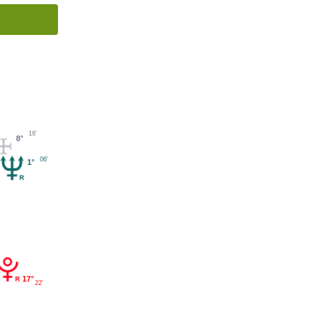
16'
8°
06'
1°
17°
22'