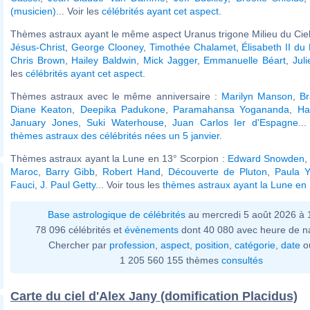
(musicien)
... Voir les
célébrités ayant cet aspect
.
Thèmes astraux ayant le même aspect Uranus trigone Milieu du Ciel 
Jésus-Christ
,
George Clooney
,
Timothée Chalamet
,
Élisabeth II d
Chris Brown
,
Hailey Baldwin
,
Mick Jagger
,
Emmanuelle Béart
,
Jul
les
célébrités ayant cet aspect
.
Thèmes astraux avec le même anniversaire :
Marilyn Manson
,
Br
Diane Keaton
,
Deepika Padukone
,
Paramahansa Yogananda
,
Ha
January Jones
,
Suki Waterhouse
,
Juan Carlos Ier d'Espagne
..
thèmes astraux des célébrités nées un 5 janvier
.
Thèmes astraux ayant la Lune en 13° Scorpion :
Edward Snowden
Maroc
,
Barry Gibb
,
Robert Hand
,
Découverte de Pluton
,
Paula Y
Fauci
,
J. Paul Getty
... Voir tous les
thèmes astraux ayant la Lune en
Base astrologique de célébrités
au mercredi 5 août 2026 à
78 096 célébrités et
évènements
dont 40 080 avec heure de n
Chercher par
profession
,
aspect
,
position
,
catégorie
,
date
o
1 205 560 155 thèmes
consultés
Carte du ciel d'Alex Jany (domification Placidus)