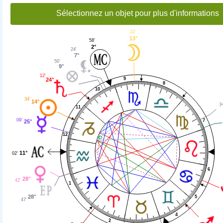
Sélectionnez un objet pour plus d'informations
22'
13°
58'
2°
24'
7°
50'
9°
12'
9
24°
8
10
34'
14°
11
09'
7
25°
12
11°
02'
6
28°
42'
1
28°
5
47'
4
2