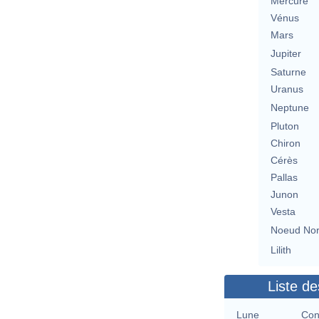
Mercure
Vénus
Mars
Jupiter
Saturne
Uranus
Neptune
Pluton
Chiron
Cérès
Pallas
Junon
Vesta
Noeud No
Lilith
Liste de
Lune
Con