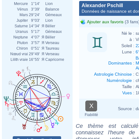
Mercure
1°14'
Lion
Alexander Pschill
Vénus
3°39'
Balance
Données de naissance et dom
Mars
29°24'
Gémeaux
Jupiter
9°03'
Lion
Ajouter aux favoris
(3 fans
Saturne
14°34'
Я
Bélier
Uranus
5°17'
Gémeaux
Né le :
s
Neptune
4°07'
Я
Bélier
à :
V
Pluton
3°57'
Я
Verseau
Soleil :
2
Chiron
0°51'
Я
Taureau
Lune :
6
Nœud vrai
29°49'
Я
Verseau
B
Lilith vraie
16°55'
Я
Capricorne
Dominantes
:
M
Ai
Astrologie Chinoise
:
C
Numérologie
:
c
Taille :
A
Vues
:
1
X
Source :
d
Fiabilité
Ce thème est calculé 
connaissez l'heure de 
d'envoyer votre i