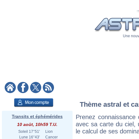
Une nouve
Thème astral et ca
Prenez connaissance d
Transits et éphémérides
avec sa carte du ciel, 
10 août, 10h59 T.U.
le calcul de ses domina
Soleil
17°51'
Lion
Lune
16°43'
Cancer