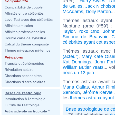
0°06') :
Harry Styles
,
La
Compatibilité
de Galles
,
Jack Nicholso
Compatibilité de couple
McAdams
,
Dolly Parton
..
Affinités entre célébrités
Love Test avec des célébrités
Thèmes astraux ayant 
Neptune (orbe 0°59') 
Affinités amicales
Taylor
,
Yoko Ono
,
John
Affinités professionnelles
Simone de Beauvoir
,
C
Double carte de synastrie
célébrités ayant cet aspe
Calcul du thème composite
Thème mi-espace mi-temps
Thèmes astraux avec 
(acteur)
,
Mary-Kate Olse
Prévisions
Kat Dennings
,
John For
Transits et éphémérides
William Butler Yeats
... Vo
Révolution solaire
nées un 13 juin
.
Directions secondaires
Thèmes astraux ayant l
Directions d'arcs solaires
Maria Callas
,
Arthur Ri
Semoun
,
Jérôme Kerviel
Bases de l'astrologie
les
thèmes astraux ayant
Introduction à l'astrologie
L'utilité de l'astrologie
Base astrologique de cé
Astro sidérale ou tropicale ?
78 154 célébrités et
év