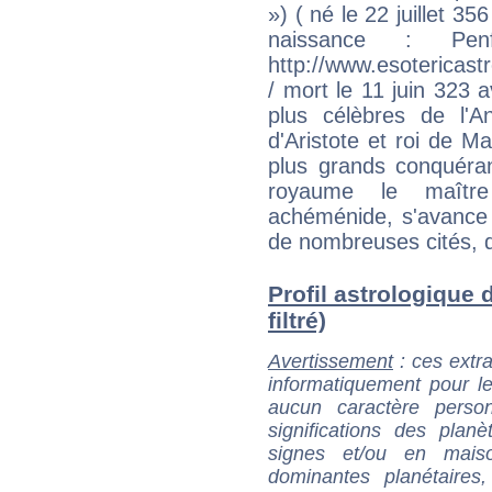
») ( né le 22 juillet 3
naissance : Penf
http://www.esoterica
/ mort le 11 juin 323 a
plus célèbres de l'An
d'Aristote et roi de Ma
plus grands conquérants
royaume le maîtr
achéménide, s'avance 
de nombreuses cités, d
Profil astrologique 
filtré)
Avertissement
: ces extra
informatiquement pour le
aucun caractère perso
significations des pla
signes et/ou en maiso
dominantes planétaires,