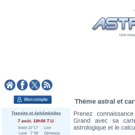
Une nouve
Thème astral et car
Prenez connaissance
Transits et éphémérides
Grand avec sa carte
7 août, 18h56 T.U.
astrologique et le calc
Soleil
15°17'
Lion
Lune
7°39'
Gémeaux