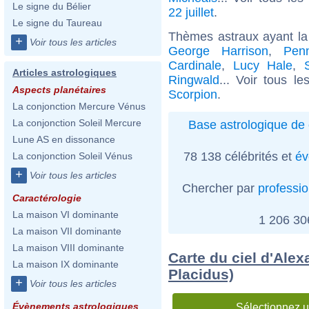
Le signe du Bélier
22 juillet
.
Le signe du Taureau
Thèmes astraux ayant la
+
Voir tous les articles
George Harrison
,
Pen
Cardinale
,
Lucy Hale
,
Articles astrologiques
Ringwald
... Voir tous l
Aspects planétaires
Scorpion
.
La conjonction Mercure Vénus
La conjonction Soleil Mercure
Base astrologique de 
Lune AS en dissonance
78 138 célébrités et
év
La conjonction Soleil Vénus
+
Voir tous les articles
Chercher par
professi
Caractérologie
La maison VI dominante
1 206 3
La maison VII dominante
La maison VIII dominante
Carte du ciel d'Alex
La maison IX dominante
Placidus)
+
Voir tous les articles
Évènements astrologiques
Sélectionnez u