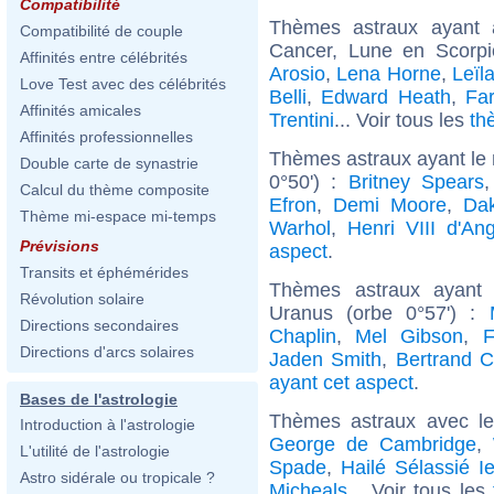
Compatibilité
Thèmes astraux ayant
Compatibilité de couple
Cancer, Lune en Scorpi
Affinités entre célébrités
Arosio
,
Lena Horne
,
Leïl
Love Test avec des célébrités
Belli
,
Edward Heath
,
Fa
Affinités amicales
Trentini
... Voir tous les
th
Affinités professionnelles
Thèmes astraux ayant le
Double carte de synastrie
0°50') :
Britney Spears
Calcul du thème composite
Efron
,
Demi Moore
,
Da
Thème mi-espace mi-temps
Warhol
,
Henri VIII d'Ang
Prévisions
aspect
.
Transits et éphémérides
Thèmes astraux ayant 
Révolution solaire
Uranus (orbe 0°57') :
Directions secondaires
Chaplin
,
Mel Gibson
,
F
Directions d'arcs solaires
Jaden Smith
,
Bertrand C
ayant cet aspect
.
Bases de l'astrologie
Thèmes astraux avec l
Introduction à l'astrologie
George de Cambridge
,
L'utilité de l'astrologie
Spade
,
Hailé Sélassié Ie
Astro sidérale ou tropicale ?
Micheals
... Voir tous les