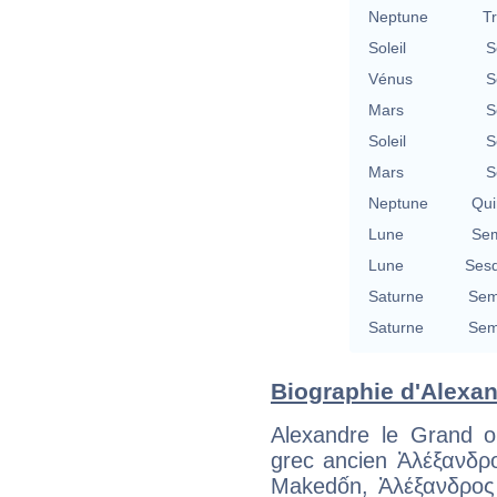
Neptune
T
Soleil
S
Vénus
S
Mars
S
Soleil
S
Mars
S
Neptune
Qui
Lune
Sem
Lune
Sesq
Saturne
Sem
Saturne
Sem
Biographie d'Alexand
Alexandre le Grand o
grec ancien Ἀλέξανδρο
Makedốn, Ἀλέξανδρος s