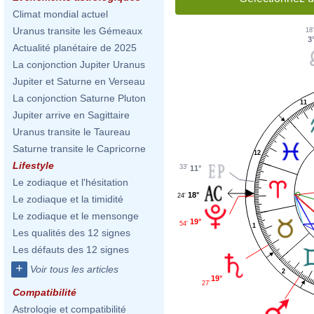
Climat mondial actuel
Uranus transite les Gémeaux
18
3
Actualité planétaire de 2025
La conjonction Jupiter Uranus
Jupiter et Saturne en Verseau
La conjonction Saturne Pluton
11
Jupiter arrive en Sagittaire
Uranus transite le Taureau
Saturne transite le Capricorne
12
Lifestyle
33'
11°
Le zodiaque et l'hésitation
18°
24'
Le zodiaque et la timidité
Le zodiaque et le mensonge
19°
54'
1
Les qualités des 12 signes
Les défauts des 12 signes
+
Voir tous les articles
2
19°
27'
Compatibilité
Astrologie et compatibilité