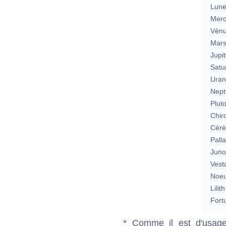
Lun
Merc
Vén
Mar
Jupit
Satu
Uran
Nept
Plut
Chir
Cérè
Pall
Jun
Vest
Noeu
Lilith
Fort
* Comme il est d'usage