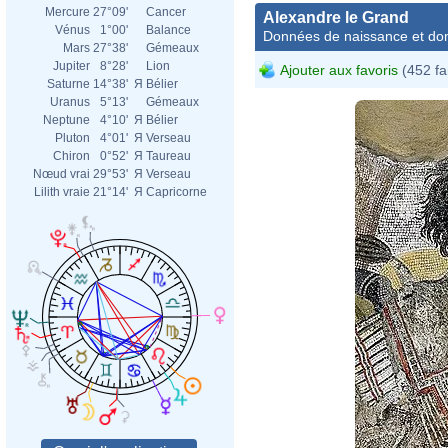
Mercure
27°09'
Cancer
Alexandre le Grand
Vénus
1°00'
Balance
Données de naissance et dom
Mars
27°38'
Gémeaux
Jupiter
8°28'
Lion
Ajouter aux favoris
(452 fa
Saturne
14°38'
Я
Bélier
Uranus
5°13'
Gémeaux
Neptune
4°10'
Я
Bélier
Pluton
4°01'
Я
Verseau
Chiron
0°52'
Я
Taureau
Nœud vrai
29°53'
Я
Verseau
Lilith vraie
21°14'
Я
Capricorne