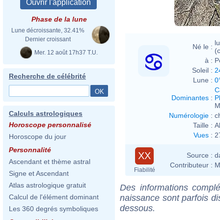
Phase de la lune
Lune décroissante, 32.41%
Dernier croissant
l
Né le :
(c
Mer. 12 août 17h37 T.U.
à :
P
Soleil :
2
Recherche de célébrité
Lune :
0
C
Dominantes
:
P
M
Calculs astrologiques
Numérologie
:
c
Horoscope personnalisé
Taille :
A
Vues
:
2
Horoscope du jour
Personnalité
XX
Source :
d
Ascendant et thème astral
Contributeur :
M
Fiabilité
Signe et Ascendant
Atlas astrologique gratuit
Des informations complé
naissance sont parfois di
Calcul de l'élément dominant
dessous.
Les 360 degrés symboliques