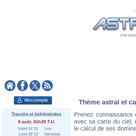
Une nouve
Thème astral et ca
Prenez connaissance d
Transits et éphémérides
avec sa carte du ciel, 
9 août, 01h39 T.U.
le calcul de ses domina
Soleil
16°31'
Lion
Lune
26°16'
Gémeaux