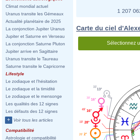
Climat mondial actuel
1 207 0
Uranus transite les Gémeaux
Actualité planétaire de 2025
Carte du ciel d'Alex
La conjonction Jupiter Uranus
Jupiter et Saturne en Verseau
Sélectionnez u
La conjonction Saturne Pluton
Jupiter arrive en Sagittaire
Uranus transite le Taureau
Saturne transite le Capricorne
Lifestyle
Le zodiaque et l'hésitation
33'
Le zodiaque et la timidité
13°
Le zodiaque et le mensonge
39'
16°
Les qualités des 12 signes
49'
16°
Les défauts des 12 signes
+
Voir tous les articles
19'
28°
Compatibilité
2°
26'
Astrologie et compatibilité