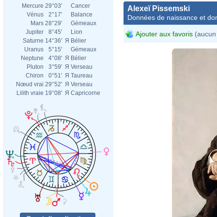
Mercure
29°03'
Cancer
Alexeï Pissemski
Vénus
2°17'
Balance
Données de naissance et dom
Mars
28°29'
Gémeaux
Jupiter
8°45'
Lion
Ajouter aux favoris
(aucun 
Saturne
14°36'
Я
Bélier
Uranus
5°15'
Gémeaux
Neptune
4°08'
Я
Bélier
Pluton
3°59'
Я
Verseau
Chiron
0°51'
Я
Taureau
Nœud vrai
29°52'
Я
Verseau
Lilith vraie
19°08'
Я
Capricorne
Ilya 