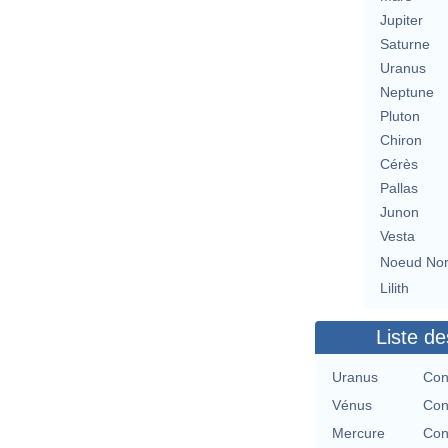
Jupiter
Saturne
Uranus
Neptune
Pluton
Chiron
Cérès
Pallas
Junon
Vesta
Noeud No
Lilith
Liste de
Uranus
Con
Vénus
Con
Mercure
Con