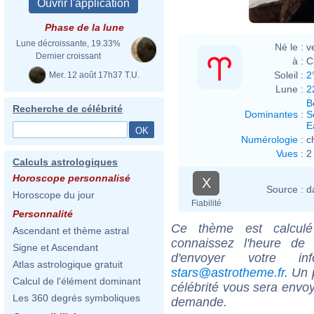
Phase de la lune
Lune décroissante, 19.33%
Né le :
v
Dernier croissant
à :
C
Soleil :
2
Mer. 12 août 17h37 T.U.
Lune :
2
B
Recherche de célébrité
Dominantes
:
S
E
Numérologie
:
c
Vues
:
2
Calculs astrologiques
Horoscope personnalisé
X
Source :
d
Horoscope du jour
Fiabilité
Personnalité
Ce thème est calculé 
Ascendant et thème astral
connaissez l'heure de 
Signe et Ascendant
d'envoyer votre i
Atlas astrologique gratuit
stars@astrotheme.fr
. Un 
Calcul de l'élément dominant
célébrité vous sera envoy
Les 360 degrés symboliques
demande.