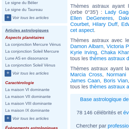
Le signe du Bélier
Thèmes astraux ayant 
Le signe du Taureau
(orbe 0°35') :
Lady Gag
+
Ellen DeGeneres
,
Dak
Voir tous les articles
Courbet
,
Hilary Duff
,
Ed
cet aspect
.
Articles astrologiques
Aspects planétaires
Thèmes astraux avec l
La conjonction Mercure Vénus
Damon Albarn
,
Victoria P
La conjonction Soleil Mercure
Kyrie Irving
,
Chaka Kha
tous les
thèmes astraux d
Lune AS en dissonance
La conjonction Soleil Vénus
Thèmes astraux ayant l
+
Voir tous les articles
Marcia Cross
,
Normani 
James Caan
,
Boris Vian
Caractérologie
tous les
thèmes astraux a
La maison VI dominante
La maison VII dominante
Base astrologique de
La maison VIII dominante
La maison IX dominante
78 146 célébrités et
év
+
Voir tous les articles
Chercher par
professi
Évènements astrologiques